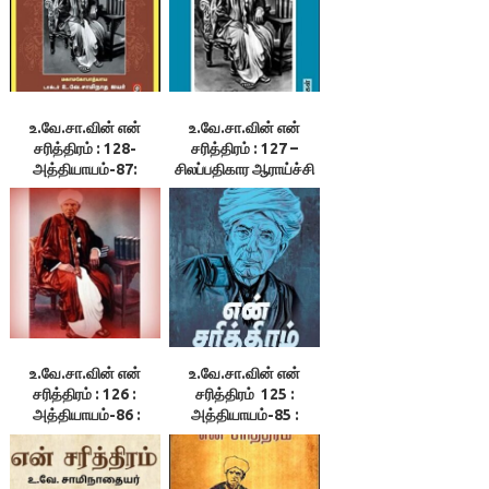
உ.வே.சா.வின் என்
உ.வே.சா.வின் என்
சரித்திரம் : 128-
சரித்திரம் : 127 –
அத்தியாயம்-87:
சிலப்பதிகார ஆராய்ச்சி
கவலையற்ற வாழ்க்கை
உ.வே.சா.வின் என்
உ.வே.சா.வின் என்
சரித்திரம் : 126 :
சரித்திரம் 125 :
அத்தியாயம்-86 :
அத்தியாயம்-85 :
விடுமுறை நிகழ்ச்சிகள்
கோபால ராவின்
கருணை