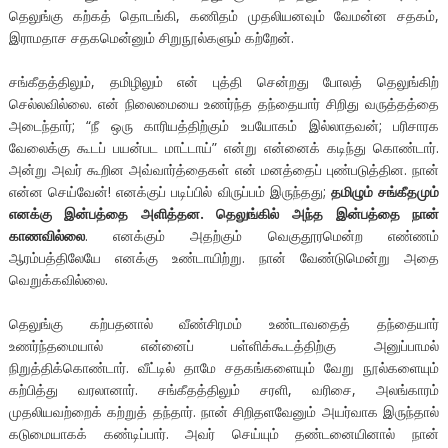
தெலுங்கு கற்கத் தொடங்கி, கணிதம் முதலியனவும் வேமன்ன சதகம்,
இராமதாச சதகமென்னும் சிறுநூல்களும் கற்றேன்.
சங்கீதத்திலும், தமிழிலும் என் புத்தி சென்றது போலத் தெலுங்கிற்
செல்லவில்லை. என் நிலைமையை உணர்ந்த தந்தையார் சிறிது வருத்தத்தை
அடைந்தார்; “நீ ஒரு காரியத்திற்கும் உபயோகம் இல்லாதவன்; பரிசாரக
வேலைக்கு கூடப் பயன்பட மாட்டாய்” என்று என்னைக் கடிந்து கொண்டார்.
அன்று அவர் கூறின அவ்வார்த்தைகள் என் மனத்தைப் புண்படுத்தின. நான்
என்ன செய்வேன்! எனக்குப் படிப்பில் விருப்பம் இருந்தது;
தமிழும் சங்கீதமும்
எனக்கு இன்பத்தை அளித்தன. தெலுங்கில் அந்த இன்பத்தை நான்
காணவில்லை
. எனக்கும் அதற்கும் வெகுதூரமென்ற எண்ணம்
ஆரம்பத்திலேயே எனக்கு உண்டாயிற்று. நான் வேண்டுமென்று அதை
வெறுக்கவில்லை.
தெலுங்கு கற்பதனால் வீண்சிரமம் உண்டாவதைத் தந்தையார்
உணர்ந்தமையால் என்னைப் பள்ளிக்கூடத்திற்கு அனுப்பாமல்
நிறுத்திக்கொண்டார். வீட்டில் தாமே சதகங்களையும் வேறு நூல்களையும்
கற்பித்து வரலானார். சங்கீதத்திலும் சரளி, வரிசை, அலங்காரம்
முதலியவற்றைக் கற்றுத் தந்தார். நான் சிறிதளவேனும் அயர்வாக இருந்தால்
கடுமையாகக் கண்டிப்பார். அவர் செய்யும் தண்டனையினால் நான்