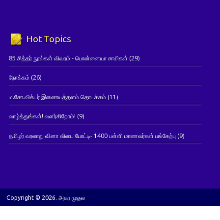
Hot Topics
85 சித்தர் நூல்கள் விவரம் - பொன்னையா சாமிகள்
(29)
நோக்கம்
(26)
ம.சோ.விக்டர் இணையத்தளம் தொடக்கம்
(11)
வாழ்த்துங்கள்! வளர்கிறோம்!
(9)
தமிழர் வரலாறு வினா விடை போட்டி- 1400 பள்ளி மாணவர்கள் பங்கேற்பு
(9)
Copyright © 2026. அகர முதல