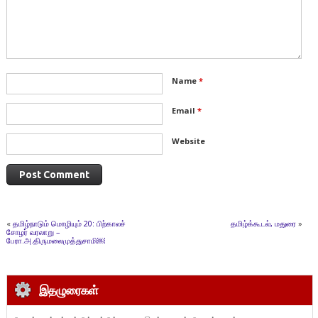
Name
*
Email
*
Website
«
தமிழ்நாடும் மொழியும் 20: பிற்காலச்
தமிழ்க்கூடல், மதுரை
»
சோழர் வரலாறு –
பேரா.அ.திருமலைமுத்துசாமி￼
இதழுரைகள்