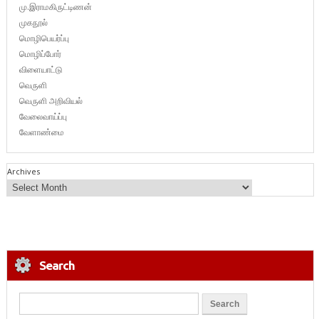
மு.இராமகிருட்டிணன்
முகநூல்
மொழிபெயர்ப்பு
மொழிப்போர்
விளையாட்டு
வெருளி
வெருளி அறிவியல்
வேலைவாய்ப்பு
வேளாண்மை
Archives
Search