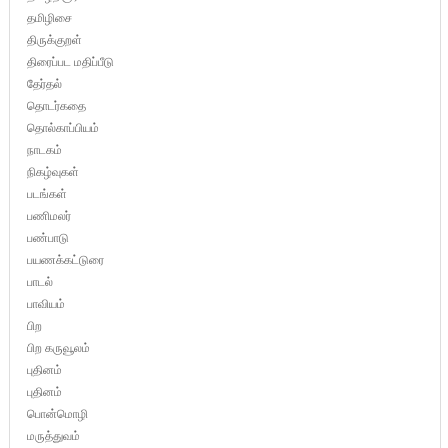
தமிழிசை
திருக்குறள்
திரைப்பட மதிப்பீடு
தேர்தல்
தொடர்கதை
தொல்காப்பியம்
நாடகம்
நிகழ்வுகள்
படங்கள்
பணிமலர்
பண்பாடு
பயணக்கட்டுரை
பாடல்
பாவியம்
பிற
பிற கருவூலம்
புதினம்
புதினம்
பொன்மொழி
மருத்துவம்