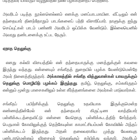
படித்தவர் யாவரும் எழுதுவதில் நல்ல பழக்கத்தைப் பெற்றனர்.
அவரிடம் படித்த நூல்களெல்லாம் எனக்கு மனப்பாடமாயின. வீட்டிலும் என்
தந்தையார் தினந்தோறும் பாடங்களைப் பற்றி விசாரிப்பார். நாளுக்கு ஐந்து
செய்யுட்கள் பாடம் பண்ணி அவரிடம் ஒப்பிக்க வேண்டும். இல்லையெனில்
அவரது தண்டனைக்கு உட்பட நேரும்.
ஏறாத தெலுங்கு
எனது கல்வி விசயத்தில் என் தந்தையாருக்கு மனத்துக்குள் கவலை
இருந்து வந்தது. என்னையும் சங்கீதத் துறையில் பழக்க வேண்டுமென்றே
அவர் நினைத்திருந்தார்.
அக்காலத்தில் சங்கீத வித்துவான்கள் யாவருக்கும்
தெலுங்கு மொழியிற் பழக்கம் இருந்தது
. தமிழ், தெலுங்கு, சம்சுகிருதம்
என்னும் மூன்று பாசைகளிலும் உள்ள கீர்த்தனங்களை அவர்கள் பாடுவார்கள்.
சங்கீதப் பயிற்சிக்குத் தெலுங்கு உதவியாக இருக்குமென்ற
எண்ணத்தின்மேல் என் தந்தையார் கிருட்டிண வாத்தியார்
பள்ளிக்கூடத்தைவிட்டு என்னை வேறொரு பள்ளிக்கூடத்திற் சேர்த்தார்.
பெருமாள் கோவிலுக்குத் தெற்கேயுள்ள காமாட்சியம்மன் கோவிலில் அந்தப்
பள்ளிக்கூடம் இருந்தது. அதன் தலைவராகிய முத்து வேலாயுத
பண்டாரமென்னும் வீரசைவர் தெலுங்கும் கற்பித்து வந்தார். அவரிடம்