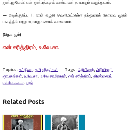
துன்புறுவேன்; என் துன்பத்தைக் கண்ட என் தாயாரும் வருந்துவார்.
— அடிக்குறிப்பு 1. நான் எழுதி வெளியிட்டுள்ள நல்லுரைக் கோவை முதற்
பாகத்தில் மற்ற வரலாறுகளைக் காணலாம்.
(
தொடரும்
)
என்
சரித்திரம்
,
உ
.
வே
.
சா
.
Topics:
கட்டுரை
,
தமிழறிஞர்கள்
Tags:
அரியிலூர்
,
அரியிலூர்
ஞாபகங்கள்
,
உ.வே.சா.
,
உ.வே.சாமிநாதர்
,
என் சரித்திரம்
,
திண்ணைப்
பள்ளிக்கூடம்
,
நூல்
Related Posts