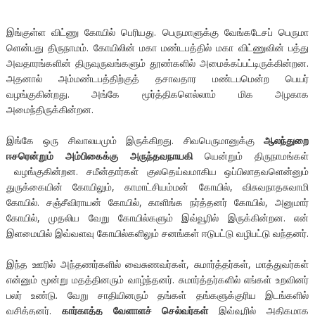
இங்குள்ள விட்ணு கோயில் பெரியது. பெருமாளுக்கு வேங்கடேசப் பெருமா
ளென்பது திருநாமம். கோயிலின் மகா மண்டபத்தில் மகா விட்ணுவின் பத்து
அவதாரங்களின் திருவுருவங்களும் தூண்களில் அமைக்கப்பட்டிருக்கின்றன.
அதனால் அம்மண்டபத்திற்குத் தசாவதார மண்டபமென்ற பெயர்
வழங்குகின்றது. அங்கே மூர்த்திகளெல்லாம் மிக அழகாக
அமைந்திருக்கின்றன.
இங்கே ஒரு சிவாலயமும் இருக்கிறது. சிவபெருமானுக்கு
ஆலந்துறை
ஈசரென்றும்
அம்பிகைக்கு
அருந்தவநாயகி
யென்றும் திருநாமங்கள்
வழங்குகின்றன. சமீன்தார்கள் குலதெய்வமாகிய ஒப்பிலாதவளென்னும்
துருக்கையின் கோயிலும், காமாட்சியம்மன் கோயில், விசுவநாதசுவாமி
கோயில். சஞ்சீவிராயன் கோயில், காளிங்க நர்த்தனர் கோயில், அனுமார்
கோயில், முதலிய வேறு கோயில்களும் இவ்வூரில் இருக்கின்றன. என்
இளமையில் இவ்வளவு கோயில்களிலும் சனங்கள் ஈடுபட்டு வழிபட்டு வந்தனர்.
இந்த ஊரில் அந்தணர்களில் வைசுணவர்கள், சுமார்த்தர்கள், மாத்துவர்கள்
என்னும் மூன்று மதத்தினரும் வாழ்ந்தனர். சுமார்த்தர்களில் எங்கள் உறவினர்
பலர் உண்டு. வேறு சாதியினரும் தங்கள் தங்களுக்குரிய இடங்களில்
வசித்தனர்.
கார்காத்த
வேளாளச்
செல்வர்கள்
இவ்வூரில் அதிகமாக