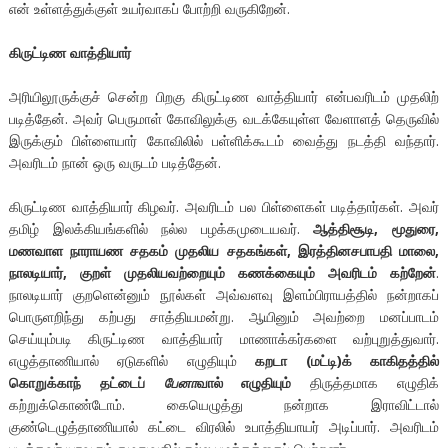
என் உள்ளத்துக்குள் உயர்வாகப் போற்றி வருகிறேன்.
கிருட்டிண வாத்தியார்
அரியிலூருக்குச் சென்ற பிறகு கிருட்டிண வாத்தியார் என்பவரிடம் முதலிற்
படித்தேன். அவர் பெருமாள் கோவிலுக்கு வடக்கேயுள்ள வேளாளத் தெருவில்
இருக்கும் பிள்ளையார் கோவிலில் பள்ளிக்கூடம் வைத்து நடத்தி வந்தார்.
அவரிடம் நான் ஒரு வருடம் படித்தேன்.
கிருட்டிண வாத்தியார் கிழவர். அவரிடம் பல பிள்ளைகள் படித்தார்கள். அவர்
தமிழ் இலக்கியங்களில் நல்ல பழக்கமுடையவர்.
ஆத்திசூடி, மூதுரை,
மணவாள நாராயண சதகம் முதலிய சதகங்கள், இரத்தினசபாபதி மாலை,
நாலடியார், குறள் முதலியவற்றையும் கணக்கையும் அவரிடம் கற்றேன்
.
நாலடியார் குறளென்னும் நூல்கள் அவ்வளவு இளம்பிராயத்தில் நன்றாகப்
பொருளறிந்து கற்பது சாத்தியமன்று. ஆயினும் அவற்றை மனப்பாடம்
செய்யும்படி கிருட்டிண வாத்தியார் மாணாக்கர்களை வற்புறுத்துவார்.
எழுத்தாணியால் ஏடுகளில் எழுதியும்
கறடா (மட்டி)க் காகிதத்தில்
கொறுக்காந் தட்டைப்
பேனா
வால் எழுதியும்
திருத்தமாக எழுதிக்
கற்றுக்கொண்டோம். கையெழுத்து நன்றாக இராவிட்டால்
குண்டெழுத்தாணியால் கட்டை விரலில் உபாத்தியாயர் அடிப்பார். அவரிடம்