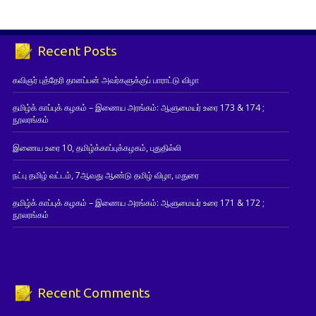
Recent Posts
கவிஞர் புத்தேரி தானப்பன் அவர்களுக்குப் பாராட்டு விழா
தமிழ்க் காப்புக் கழகம் – இணைய அரங்கம்: ஆளுமையர் உரை 173 & 174 ;
நூலரங்கம்
இணைய உரை 10, தமிழ்க்காப்புக்கழகம், புதுதில்லி
நட்பு தமிழ் வட்டம், 7ஆவது ஆண்டு தமிழ் விழா, மதுரை
தமிழ்க் காப்புக் கழகம் – இணைய அரங்கம்: ஆளுமையர் உரை 171 & 172 ;
நூலரங்கம்
Recent Comments