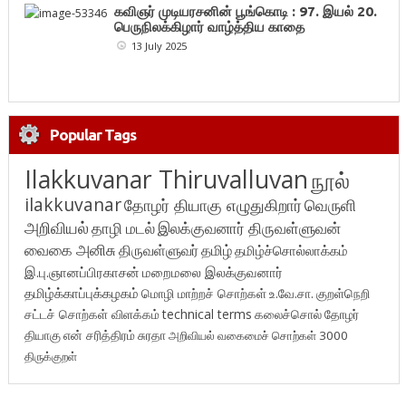
கவிஞர் முடியரசனின் பூங்கொடி : 97. இயல் 20.
பெருநிலக்கிழார் வாழ்த்திய காதை
13 July 2025
Popular Tags
Ilakkuvanar Thiruvalluvan
நூல்
ilakkuvanar
தோழர் தியாகு எழுதுகிறார்
வெருளி
அறிவியல்
தாழி மடல்
இலக்குவனார் திருவள்ளுவன்
வைகை அனிசு
திருவள்ளுவர்
தமிழ்
தமிழ்ச்சொல்லாக்கம்
இ.பு.ஞானப்பிரகாசன்
மறைமலை இலக்குவனார்
தமிழ்க்காப்புக்கழகம்
மொழி மாற்றச் சொற்கள்
உ.வே.சா.
குறள்நெறி
சட்டச் சொற்கள் விளக்கம்
technical terms
கலைச்சொல்
தோழர்
தியாகு
என் சரித்திரம்
சுரதா
அறிவியல் வகைமைச் சொற்கள் 3000
திருக்குறள்