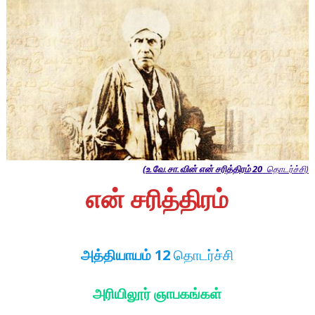
(உ.வே.சா.வின் என் சரித்திரம் 20
தொடர்ச்சி)
என்
சரித்திரம்
அத்தியாயம் 12
தொடர்ச்சி
அரியிலூர் ஞாபகங்கள்