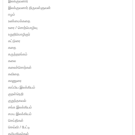
இலக்குவனார்
இலக்குவனார் திருவள்ளுவன்
ஈழம்
உண்மைக்கதை
உரை / சொற்பொழிவு
உறுதிமொழிஞர்
கட்டுரை
கதை
கருத்தரங்கம்
கலை
கலைச்சொற்கள்
கவிதை
காணுரை
காப்பிய இலக்கியம்
குறள்நெறி
குறுந்தகவல்
சங்க இலக்கியம்
சமய இலக்கியம்
செய்திகள்
செவ்வி / பேட்டி
தமிழறிஞர்கள்