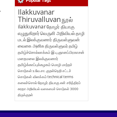
Popular Tags
Ilakkuvanar
»
Thiruvalluvan
நூல்
ilakkuvanar
தோழர் தியாகு
எழுதுகிறார்
வெருளி அறிவியல்
தாழி
மடல்
இலக்குவனார் திருவள்ளுவன்
வைகை அனிசு
திருவள்ளுவர்
தமிழ்
தமிழ்ச்சொல்லாக்கம்
இ.பு.ஞானப்பிரகாசன்
மறைமலை இலக்குவனார்
தமிழ்க்காப்புக்கழகம்
மொழி மாற்றச்
சொற்கள்
உ.வே.சா.
குறள்நெறி
சட்டச்
சொற்கள் விளக்கம்
technical terms
கலைச்சொல்
தோழர் தியாகு
என் சரித்திரம்
சுரதா
அறிவியல் வகைமைச் சொற்கள் 3000
திருக்குறள்