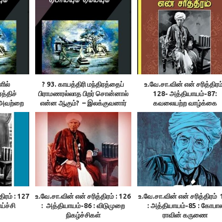
ளில்
? 93. காயத்திரி மந்திரத்தைப்
உ.வே.சா.வின் என் சரித்திரம்
த்திச்
பிராமணரல்லாத பிறர் சொன்னால்
128- அத்தியாயம்-87:
 அவற்றை
என்ன ஆகும்? – இலக்குவனார்
கவலையற்ற வாழ்க்கை
்களா?+118
திருவள்ளுவன்
றலாமா? –
ள்ளுவன்
திரம் : 127
உ.வே.சா.வின் என் சரித்திரம் : 126
உ.வே.சா.வின் என் சரித்திரம்
ய்ச்சி
: அத்தியாயம்-86 : விடுமுறை
: அத்தியாயம்-85 : கோபா
நிகழ்ச்சிகள்
ராவின் கருணை