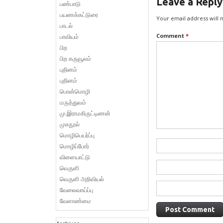
Leave a Reply
பண்பாடு
பயணக்கட்டுரை
Your email address will 
பாடல்
Comment
*
பாவியம்
பிற
பிற கருவூலம்
புதினம்
புதினம்
பொன்மொழி
மருத்துவம்
மு.இராமகிருட்டிணன்
முகநூல்
மொழிபெயர்ப்பு
மொழிப்போர்
விளையாட்டு
வெருளி
வெருளி அறிவியல்
வேலைவாய்ப்பு
வேளாண்மை