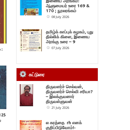
இணைய அரங்கம்:
ஆளுமையர் உரை 169 &
170 ; நூலரங்கம்
08 July 2026
தமிழ்க் காப்புக் கழகம், புது
தில்லிக் கிளை, இணைய
அரங்கு உரை – 9
07 July 2026
 :
கட்டுரை
திருவளர்ச் செல்வன்,
திருவளர்ச் செல்வி சரியா?
– இலக்குவனார்
திருவள்ளுவன்
21 July 2026
 125
ல
ல கரத்தை rh எனக்
குறிப்பிடுவோம்!-