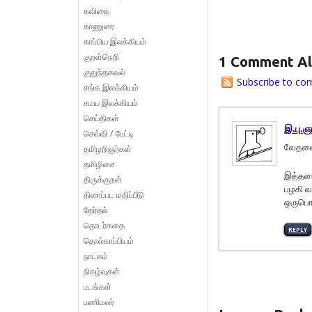
கவிதை
காணுரை
காப்பிய இலக்கியம்
குறள்நெறி
1 Comment Al
குறுந்தகவல்
Subscribe to co
சங்க இலக்கியம்
சமய இலக்கியம்
செய்திகள்
இ.பு.ஞ
செவ்வி / பேட்டி
வேதனைக
தமிழறிஞர்கள்
தமிழிசை
இத்தகை
திருக்குறள்
பழகி வ
திரைப்பட மதிப்பீடு
ஒருபொழ
தேர்தல்
தொடர்கதை
REPLY
தொல்காப்பியம்
நாடகம்
நிகழ்வுகள்
படங்கள்
பணிமலர்