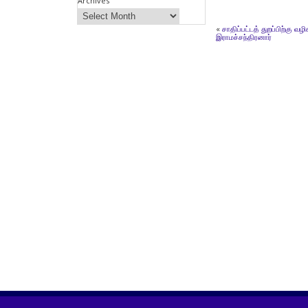
Archives
«
சாதிப்பட்டத் துறப்பிற்கு வ
இராமச்சந்திரனார்