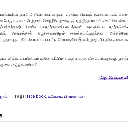
்டியரின் தம்பி அதிவீரராமபாண்டியர் தென்காசியைத் தலைநகராகக் கொ
ல் பெரும்புலமை பெற்றவர். வெற்றிவேற்கை, குட்டித்திருவாசகம் எனச் சொல்லப்ப
்றுப்பத்தந்தாதி போன்ற பலநூற்களைப்படைத்தவர். அவருடைய நூற்களெல்
ில் கோபுரத்தின் ஏழுநிலைகளிலும் வைக்கப்பட்டிருந்தன. அந்தக்கோபு
வு நூற்களும் தீக்கிரையாக்கப்பட்டு, கோபுரத்தில் இடிவிழுந்து தீப்பற்றியதாகக்
 எரித்தால் பரலோகம் உடனே கிட்டும்” என்ற பரப்புரையில் பொங்கலுக்கு முதல்
் எத்தனை, எத்தனையோ?
அருட்செல்வன் தி
நூல்
Tags:
face book
,
உ.வே.சா.
,
பிராமணர்கள்
s