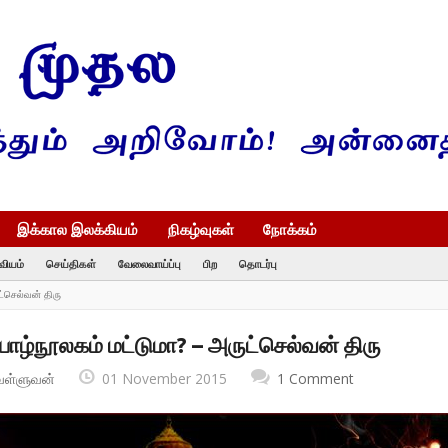
இக்கால இலக்கியம்
நிகழ்வுகள்
நோக்கம்
வியம்
செய்திகள்
வேலைவாய்ப்பு
பிற
தொடர்பு
ட்செல்வன் திரு
 யாழ்நூலகம் மட்டுமா? – அருட்செல்வன் திரு
வள்ளுவன்
01 November 2015
1 Comment