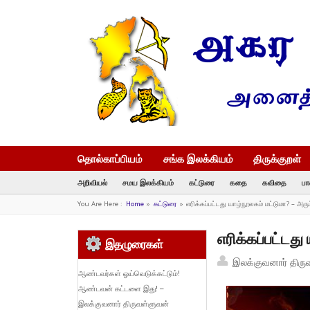
தொல்காப்பியம்
சங்க இலக்கியம்
திருக்குறள்
அறிவியல்
சமய இலக்கியம்
கட்டுரை
கதை
கவிதை
பா
You Are Here :
Home
»
கட்டுரை
»
எரிக்கப்பட்டது யாழ்நூலகம் மட்டுமா? – அரு
எரிக்கப்பட்டது
இதழுரைகள்
இலக்குவனார் திரு
ஆண்டவர்கள் ஓய்வெடுக்கட்டும்!
ஆண்டவன் கட்டளை இது! –
இலக்குவனார் திருவள்ளுவன்