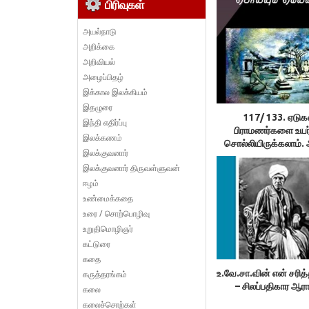
பிரிவுகள்
அயல்நாடு
அறிக்கை
அறிவியல்
அழைப்பிதழ்
இக்கால இலக்கியம்
இதழுரை
117/ 133. ஏடுக
இந்தி எதிர்ப்பு
பிராமணர்களை உயர்
இலக்கணம்
சொல்லியிருக்கலாம்.
இலக்குவனார்
மக்கள் பின்பற்றினார
இலக்குவனார் திருவள்ளுவன்
வேதங்களைப் பின்பற்
ஈழம்
இலக்குவனார் திருவ
உண்மைக்கதை
உரை / சொற்பொழிவு
உறுதிமொழிஞர்
கட்டுரை
கதை
உ.வே.சா.வின் என் சரித்
கருத்தரங்கம்
– சிலப்பதிகார ஆரா
கலை
கலைச்சொற்கள்