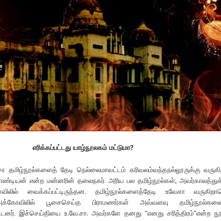
எரிக்கப்பட்டது யாழ்நூலகம் மட்டுமா?
 தமிழ்நூல்களைத் தேடி நெல்லைமாவட்டம் கரிவலம்வந்தநல்லூருக்கு வருகிற
ாண்டியன் என்ற மன்னரின் தலைநகர். அரிய பல தமிழ்நூல்கள், அவர்காலத்துக்
ிலில் வைக்கப்பட்டிருந்தன. தமிழ்நூல்களைத்தேடி உவேசா வருகிறா
் அக்கோவிலில் பூசைசெய்த பிராமணர்கள் அவ்வளவு தமிழ்நூல்களைய
விட்டனர். இச்செய்தியை உ.வே.சா. அவர்களே தனது “எனது சரித்திரம்”என்ற நூ