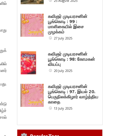
25 August 2025
ளில்
கவிஞர் முடியரசனின்
பூங்கொடி : 99 :
மாளிகையில் இசை
வாறு
முழக்கம்
27 July 2025
றுக்
கவிஞர் முடியரசனின்
பூங்கொடி : 98: கோமகன்
லில்
வியப்பு
்னர்
20 July 2025
பது.
கவிஞர் முடியரசனின்
பூங்கொடி : 97. இயல் 20.
பெருநிலக்கிழார் வாழ்த்திய
காதை
ண்டு
13 July 2025
ழ்ச்
சொல்