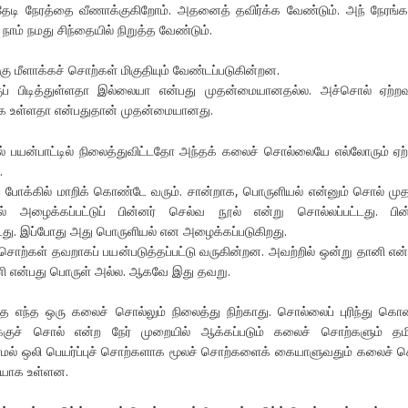
டி நேரத்தை வீணாக்குகிறோம். அதனைத் தவிர்க்க வேண்டும். அந் நேரங்க
நாம் நமது சிந்தையில் நிறுத்த வேண்டும்.
்கு மீளாக்கச் சொற்கள் மிகுதியும் வேண்டப்படுகின்றன.
ப் பிடித்துள்ளதா இல்லையா என்பது முதன்மையானதல்ல. அச்சொல் ஏற்ற
ாக உள்ளதா என்பதுதான் முதன்மையானது.
் பயன்பாட்டில் நிலைத்துவிட்டதோ அந்தக் கலைச் சொல்லையே எல்லோரும் ஏற்
.
் போக்கில் மாறிக் கொண்டே வரும். சான்றாக, பொருளியல் என்னும் சொல் முத
் அழைக்கப்பட்டுப் பின்னர் செல்வ நூல் என்று சொல்லப்பட்டது. பின
டது. இப்போது அது பொருளியல் என அழைக்கப்படுகிறது.
ொற்கள் தவறாகப் பயன்படுத்தப்பட்டு வருகின்றன. அவற்றில் ஒன்று தானி என்
ி என்பது பொருள் அல்ல. ஆகவே இது தவறு.
ராத எந்த ஒரு கலைச் சொல்லும் நிலைத்து நிற்காது. சொல்லைப் புரிந்து கொ
்குச் சொல் என்ற நேர் முறையில் ஆக்கப்படும் கலைச் சொற்களும் தமி
் ஒலி பெயர்ப்புச் சொற்களாக மூலச் சொற்களைக் கையாளுவதும் கலைச் 
டையாக உள்ளன.