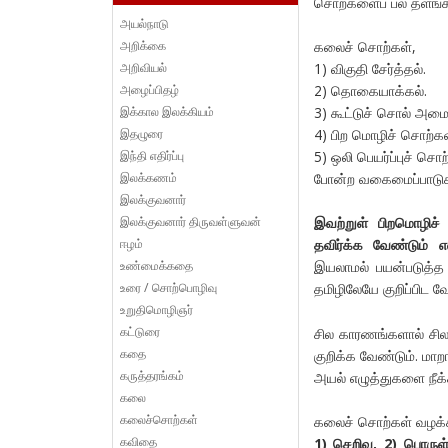
சொற்களைப் பல தளங்களி
அயல்நாடு
அறிக்கை
கலைச் சொற்கள்,
அறிவியல்
1) விகுதி சேர்த்தல்.
அழைப்பிதழ்
2) தொகையாக்கல்.
இக்கால இலக்கியம்
3) கூட்டுச் சொல் அமை
இதழுரை
4) பிற மொழிச் சொற்
இந்தி எதிர்ப்பு
5) ஒலி பெயர்ப்புச் ச
இலக்கணம்
போன்ற வகைமைப்பாட
இலக்குவனார்
இலக்குவனார் திருவள்ளுவன்
இவற்றுள் பிறமொழிச
ஈழம்
தவிர்க்க வேண்டும் எ
உண்மைக்கதை
இயலாமல் பயன்படுத்த 
உரை / சொற்பொழிவு
தமிழிலேயே குறிப்பிட வே
உறுதிமொழிஞர்
கட்டுரை
சில காரணங்களால் சில
கதை
குறிக்க வேண்டும். ம
கருத்தரங்கம்
அயல் எழுத்துகளை நீக்க
கலை
கலைச்சொற்கள்
கலைச் சொற்கள் வழக்க
கவிதை
1) செறிவு, 2) பொருள்