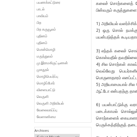
பயணக்கட்டுரை
கலைச் சொற்களைத் தே
பாடல்
பின்வரும் கருத்துகளை 
பாவியம்
பிற
1) அறிவியல் வளர்ச்சிக
பிற கருவூலம்
2) ஒரு சொல் நமக்கு
புதினம்
பயன்படுத்தக் கூடியத
புதினம்
பொன்மொழி
3) எந்தக் கலைச் சொல
மருத்துவம்
கொள்வதில் தவறில்லை
மு.இராமகிருட்டிணன்
4) சில சொற்கள் காலப
முகநூல்
வெவ்வேறு பெயர்களில
மொழிபெயர்ப்பு
பொருளாதாரம் எனப்பட்
மொழிப்போர்
5) அறியாமையால் சில ச
விளையாட்டு
ஆட்டோ என்பதற்கு தான
வெருளி
வெருளி அறிவியல்
6) பயன்பாட்டுக்கு வ
வேலைவாய்ப்பு
படைக்காமல் சொல்லுக
வேளாண்மை
சொற்களைக் கையாளாமல
பெருக்கத்திற்குத் த
Archives