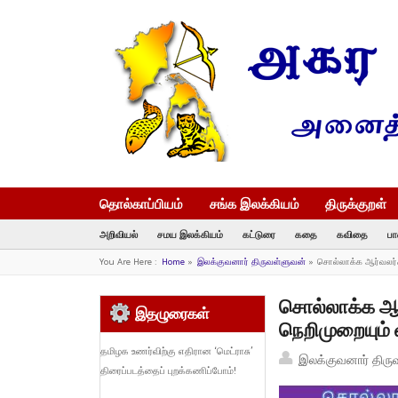
தொல்காப்பியம்
சங்க இலக்கியம்
திருக்குறள்
அறிவியல்
சமய இலக்கியம்
கட்டுரை
கதை
கவிதை
பா
You Are Here :
Home
»
இலக்குவனார் திருவள்ளுவன்
»
சொல்லாக்க ஆர்வலர்கள
சொல்லாக்க ஆர்
இதழுரைகள்
நெறிமுறையும் 
தமிழக உணர்விற்கு எதிரான ‘மெட்ராசு’
இலக்குவனார் திரு
திரைப்படத்தைப் புறக்கணிப்போம்!