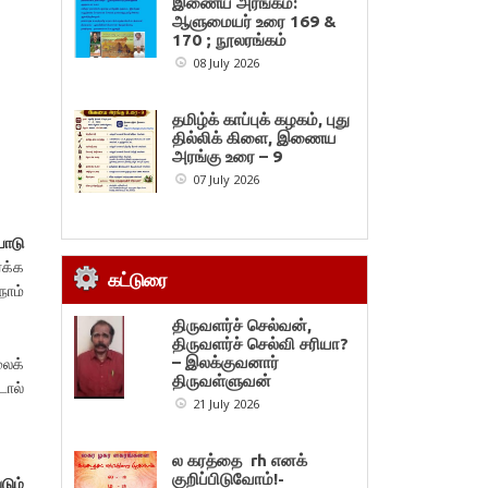
இணைய அரங்கம்:
ஆளுமையர் உரை 169 &
170 ; நூலரங்கம்
08 July 2026
தமிழ்க் காப்புக் கழகம், புது
தில்லிக் கிளை, இணைய
அரங்கு உரை – 9
07 July 2026
ோடு
்க்க
கட்டுரை
நாம்
திருவளர்ச் செல்வன்,
திருவளர்ச் செல்வி சரியா?
லைக்
– இலக்குவனார்
திருவள்ளுவன்
டால்
21 July 2026
ல கரத்தை rh எனக்
குறிப்பிடுவோம்!-
டும்