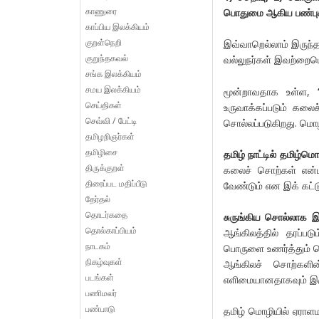
காணுரை
பொதுமை ஆகிய பண்புக
காப்பிய இலக்கியம்
குறள்நெறி
இவ்வாறெல்லாம் இருந்த
குறுந்தகவல்
வல்லுநர்கள் இவற்றையெ
சங்க இலக்கியம்
சமய இலக்கியம்
மூன்றாவதாக உள்ள,
செய்திகள்
உருவாக்கப்படும் கல
செவ்வி / பேட்டி
சொல்லப்படுகிறது. மொழ
தமிழறிஞர்கள்
தமிழிசை
தமிழ் நாட்டில் தமிழ
திருக்குறள்
கலைச் சொற்கள் என
திரைப்பட மதிப்பீடு
வேண்டும் என இக் கட்டு
தேர்தல்
தொடர்கதை
சுருங்கிய சொல்லாக 
தொல்காப்பியம்
ஆங்கிலத்தில் தரப்
நாடகம்
பொருளை உணர்த்தும் 
நிகழ்வுகள்
ஆங்கிலச் சொற்களி
படங்கள்
எளிமையானதாகவும் இருக
பணிமலர்
பண்பாடு
தமிழ் மொழியில் ஏரா