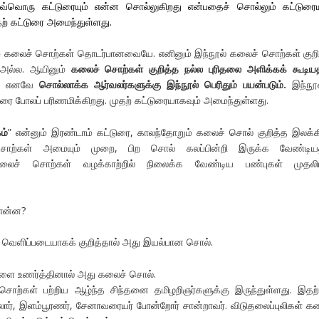
வ்வொரு கட்டுரையும் என்ன சொல்லுகிறது என்பதைச் சொல்லும் கட்டுர
தற் கட்டுரை அமைந்துள்ளது.
ம் கலைச் சொற்கள் தொடர்பானவையே. எனினும் இந்நூல் கலைச் சொற்கள் குறி
் அல்ல. ஆயினும்
கலைச் சொற்கள் குறித்த நல்ல புரிதலை அளிக்கக் கூடி
. எனவே
சொல்லாக்க ஆர்வலர்களுக்கு இந்நூல் பெரிதும் பயன்படும்.
இந்நூல
ரை போலப் பரிணமிக்கிறது. முதற் கட்டுரையாகவும் அமைந்துள்ளது.
ம்
” என்னும் இரண்டாம் கட்டுரை, காலந்தோறும் கலைச் சொல் குறித்த இலக்க
சொற்கள் அமையும் முறை, பிற சொல் கலப்பின்றி இருக்க வேண்டிய
ைச் சொற்கள் வழக்காற்றில் நிலைக்க வேண்டிய பண்புகள் முதல
 என்ன?
 வெளிப்படையாகக் குறித்தால் அது இயல்பான சொல்.
ளை உணர்த்தினால் அது கலைச் சொல்.
ொற்கள் பற்றிய ஆழ்ந்த சிந்தனை தமிழறிஞர்களுக்கு இருந்துள்ளது. இதற்
லார், இளம்பூரணர், சேனாவரையர் போன்றோர் சான்றாவர். விடுதலைப்புலிகள் க