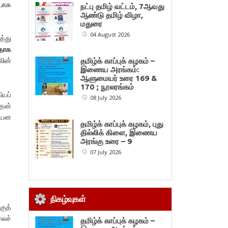
ையாக
நட்பு தமிழ் வட்டம், 7ஆவது
ஆண்டு தமிழ் விழா,
மதுரை
04 August 2026
த்து
யதாக
ின்
தமிழ்க் காப்புக் கழகம் –
இணைய அரங்கம்:
ஆளுமையர் உரை 169 &
170 ; நூலரங்கம்
ியப்
08 July 2026
தன்
ியன
தமிழ்க் காப்புக் கழகம், புது
தில்லிக் கிளை, இணைய
அரங்கு உரை – 9
07 July 2026
நிகழ்வுகள்
குத்
லைச்
தமிழ்க் காப்புக் கழகம் –