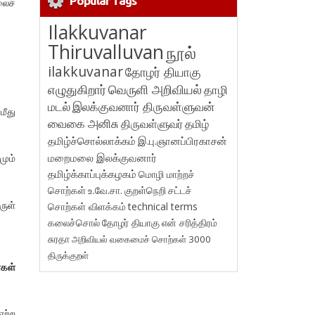
Popular Tags
லைச்
Ilakkuvanar
Thiruvalluvan
நூல்
ilakkuvanar
தோழர் தியாகு
எழுதுகிறார்
வெருளி அறிவியல்
தாழி
மடல்
இலக்குவனார் திருவள்ளுவன்
மீது
வைகை அனிசு
திருவள்ளுவர்
தமிழ்
தமிழ்ச்சொல்லாக்கம்
இ.பு.ஞானப்பிரகாசன்
மறைமலை இலக்குவனார்
மும்
தமிழ்க்காப்புக்கழகம்
மொழி மாற்றச்
சொற்கள்
உ.வே.சா.
குறள்நெறி
சட்டச்
ுள்
சொற்கள் விளக்கம்
technical terms
கலைச்சொல்
தோழர் தியாகு
என் சரித்திரம்
சுரதா
அறிவியல் வகைமைச் சொற்கள் 3000
திருக்குறள்
்கள்
ஏற்ற