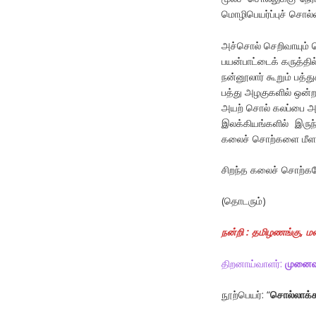
மொழிபெயர்ப்புச் சொல
அச்சொல் செறிவாயும் ச
பயன்பாட்டைக் கருத்த
நன்னூலார் கூறும் பத்து
பத்து அழகுகளில் ஒன்ற
அயற் சொல் கலப்பை அற
இலக்கியங்களில் இரு
கலைச் சொற்களை மீளாக
சிறந்த கலைச் சொற்களே
(தொடரும்)
நன்றி : தமிழணங்கு, மல
திறனாய்வாளர்:
முனைவர
நூற்பெயர்: “
சொல்லாக்க