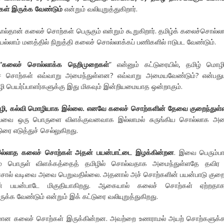
ள் இருக்க வேண்டும்
என்றும் வலியுறுத்துகிறார்.
ால்தான் கலைச் சொற்கள் பெருகும் என்றும் கூறுகிறார். தமிழ்க் கலைச்சொல்ல
ல்லாம் மனத்தில் நிறுத்தி கலைச் சொல்லாக்கப் பணிகளில் ஈடுபட வேண்டும்.
“கலைச் சொல்லாக்க நெறிமுறைகள்
” என்னும் கட்டுரையில், தமிழ் மொழி
ைச் சொற்கள் எவ்வாறு அமைந்துள்ளன? எவ்வாறு அமையவேண்டும்? என்பதுப
ி பெயர்ப்பாளர்களுக்கு இது மிகவும் இன்றியமையாத ஒன்றாகும்.
்மொழி, கல்வி மொழியாக இல்லை. எனவே கலைச் சொற்களின் தேவை குறைந்துள்
்பவை ஒரு பொருளை விளக்குவனவாக இல்லாமல் சுருங்கிய சொல்லாக அ
ரை எடுத்துச் செல்லுகிறது.
இல்லாத கலைச் சொற்கள் அதன் பயன்பாட்டை இழக்கின்றன
. இவை பெரும்பா
படும் பொருள் விளக்கத்தைத் தமிழில் சொல்வதாக அமைந்துள்ளதே தவிர 
சொல் வடிவை அவை பெறுவதில்லை. அதனால் அச் சொற்களின் பயன்பாடு குறை
ன் பயன்பாடே மிகுதியாகிறது. ஆகையால் கலைச் சொற்கள் ஏற்றதாகவ
்க வேண்டும் என்றும் இக் கட்டுரை வலியுறுத்துகிறது.
ளமான கலைச் சொற்கள் இருக்கின்றன. அவற்றை உணராமல் அயற் சொற்களுக