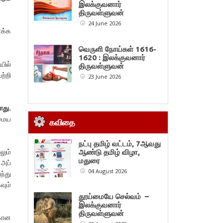
இலக்குவனார்
திருவள்ளுவன்
24 June 2026
ாக்க
வெருளி நோய்கள் 1616-
1620 : இலக்குவனார்
யில்
திருவள்ளுவன்
ற்றி
23 June 2026
ளது.
மைய
கவிதை
நட்பு தமிழ் வட்டம், 7ஆவது
லும்
ஆண்டு தமிழ் விழா,
மதுரை
அப்
04 August 2026
ந்து
ும்
தூய்மையே செல்வம் –
இலக்குவனார்
திருவள்ளுவன்
்கான