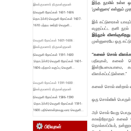
இந்த நூலில் உள்ள ஒ
இலக்குவனார் திருவள்ளுவன்
‘முன்னுரை’ என்னும் மு
(வெருளி நோய்கள் 1601-1606
தொடர்ச்சி) வெருளி நோய்கள் 1607-
இக் கட்டுரைகள் யாவு
1610 பந்தய ஊர்தி வெருளி...
எழுதப்பட்ட தனி நூல
இந்நூல் விளங்குகிறது
முன்னுரையே ஒரு கட்டு
வெருளி நோய்கள் 1601-1606 :
இலக்குவனார் திருவள்ளுவன்
“கலைச் சொல் விளக்க
(வெருளி நோய்கள் 1591-1600
பதிவுகள், கலைச் 
:தொடர்ச்சி) வெருளி நோய்கள் 1601-
இன்றியமையாமை, கல
1606 பத்தாம் வகுப்பு வெருளி...
விளக்கப்பட்டுள்ளன.”
வெருளி நோய்கள் 1591-1600 :
கலைச் சொல் என்றால்
இலக்குவனார் திருவள்ளுவன்
(வெருளி நோய்கள் 1586-1590
ஒரு சொல்லின் பொருள்
:தொடர்ச்சி) வெருளி நோய்கள் 1591-
1600 பதினொன்றாவது வார வெருளி...
அச் சொல் வேறு பொரு
காலந்தோறும் கலைச் ச
தொல்காப்பியர், நன்னூ
பிரிவுகள்