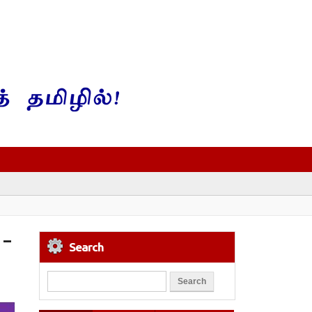
 –
Search