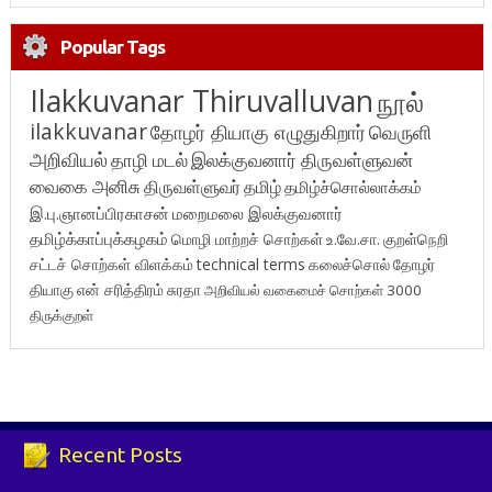
Popular Tags
Ilakkuvanar Thiruvalluvan
நூல்
ilakkuvanar
தோழர் தியாகு எழுதுகிறார்
வெருளி
அறிவியல்
தாழி மடல்
இலக்குவனார் திருவள்ளுவன்
வைகை அனிசு
திருவள்ளுவர்
தமிழ்
தமிழ்ச்சொல்லாக்கம்
இ.பு.ஞானப்பிரகாசன்
மறைமலை இலக்குவனார்
தமிழ்க்காப்புக்கழகம்
மொழி மாற்றச் சொற்கள்
உ.வே.சா.
குறள்நெறி
சட்டச் சொற்கள் விளக்கம்
technical terms
கலைச்சொல்
தோழர்
தியாகு
என் சரித்திரம்
சுரதா
அறிவியல் வகைமைச் சொற்கள் 3000
திருக்குறள்
Recent Posts