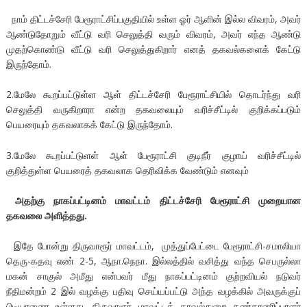
நாம் திட்டச்சேரி பேரூராட்சிப்பகுதியில் உள்ள ஓர் ஆளின் இல்ல விவரம், அவர்
ஆண்டுதோறும் வீட்டு வரி செலுத்தி வரும் விவரம், அவர் எந்த ஆண்டு
முதற்கொண்டு வீட்டு வரி செலுத்துகிறார் எனத் தகவல்களைக் கேட்டு
இருந்தோம்.
2.மேலே கூறப்பட்டுள்ள ஆள் திட்டச்சேரி பேரூராட்சியில் தொடர்ந்து வரி
செலுத்தி வருகிறாரா என்ற தகவலையும் வரிச்சீட்டில் குறிக்கப்படும்
பெயரையும் தகவலாகக் கேட்டு இருந்தோம்.
3.மேலே கூறப்பட்டுளள் ஆள் பேரூராட்சி குடிநீர் குழாய் வரிச்சீட்டில்
குறித்துள்ள பெயரைத் தகவலாக தெரிவிக்க வேண்டும் எனவும்
அதற்கு நாகப்பட்டினம் மாவட்டம் திட்டச்சேரி பேரூராட்சி முறையான
தகவலை அளித்தது.
இதே போன்று திருவாரூர் மாவட்டம், முத்துப்பேட்டை பேரூராட்சி-சமாலியா
தெரு-கதவு எண் 2-5, ஆநா.நெநா. இல்லத்தில் வசித்து வந்த செபருல்லா
மகன் சாகுல் அமீது என்பவர் மீது நாகப்பட்டினம் குற்றவியல் நடுவர்
நீதிமன்றம் 2 இல் வழக்கு பதிவு செய்யப்பட்டு அந்த வழக்கில் அவருக்குப்
பிடியாணை உள்ளது. திருவாரூர் மாவட்டக் காவல்துறை கண்காணிப்பாளர்