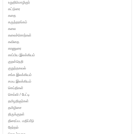
உறுதிமொழிஞர்
கட்டுரை
கதை
கருத்தரங்கம்
கலை
கலைச்சொற்கள்
கவிதை
காணுரை
காப்பிய இலக்கியம்
குறள்நெறி
குறுந்தகவல்
சங்க இலக்கியம்
சமய இலக்கியம்
செய்திகள்
செவ்வி / பேட்டி
தமிழறிஞர்கள்
தமிழிசை
திருக்குறள்
திரைப்பட மதிப்பீடு
தேர்தல்
தொடர்கதை