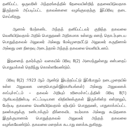
தனிப்பட்ட ஒருவரின் அந்தரங்கத்தில் தேவையின்றித் ததலையிடுவதாக
இருந்தால் அப்படிப்பட்ட தகவல்களை வழங்குவதற்கு இப்பிரிவு தடை
செய்கிறது.
ஆனால் மேற்கண்ட அந்தத் தனிப்பட்டவர் குறித்த தகவலை
வெளியிடுவதால் அதில் பொதுநலன் அதிகமாக உள்ளது எனத் தொடர்புடைய
பொதுத்தகவல் அலுவலர் அல்லது மேல்முறையீட்டு அலுவலர் கருதினால்
அல்லது மன நிறைவு அடைந்தால் அந்தத் தகவலை வெளியிடலாம்.
இதனைத் தகர்க்கும் வகையில் பிரிவு 8(2) அமைந்துள்ளது என்பதைப்
பொதுமக்கள் தெரிந்து கொள்ளவேண்டும்.
பிரிவு 8(2) :1923 ஆம் ஆண்டு இயற்றப்பட்டு இப்போதும் நடைமுறையில்
உள்ள அலுவலக மறைபொருள்(இரகசியங்கள்) அல்லது அலுவலகக்
காப்புச்சட்டம் – தகவல் அறியும் உரிமைச்சட்டத்தின் பிரிவு 8(1)
ஆகியவற்றின்படி சட்டப்படியான விதிவிலக்குகள் இருக்கின்ற என்றாலும்,
மேற்படி தகவலை வெளியிடுவதால் ஏற்படும் பொதுநலன், பாதுகாக்கப்பட்ட
நலன்களுக்கு உண்டாக்கும் தீங்கைவிட உயர்வாக அல்லது கூடுதலாக
இருக்குமானால் பொதுத்தகவல் அலுவலர் அந்தத் தகவலை
வழங்கவேண்டும். தகவலை மறைக்க கூடாது எனக்கூறுகிறது.