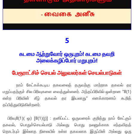
5
கடமை ஆற்றுவோர் ஒருபுறம்! கடமை தவறி
அலைக்கழிப்போர் மறுபுறம்!
பேரூராட்சிச் செயல் அலுவலர்கள் செயல்பாடுகள்
நாம் கேட்கக்கூடிய தகவலைத் தருவற்கு மாற்றாக தகவல் தர
மறுப்பதற்குச் சில பிரிவுகளை வைத்துள்ளனர். அந்தப்பிரிவில் ஒன்றான “8(1)
என்ற பிரிவின் கீழ் தகவல் தர இயலாது” எனக்காரணம் கூறித்
தப்பித்துவிடுகின்றனர்.
பிரிவு8(1)( ஒ) [8(1)(j)] : தனிப்பட்ட ஒருவரைக் குறித்து நாம் கேட்கும்
தகவல், பொதுச்செயல்பாடு அல்லது பொது நலனுக்காக எந்தவிதத்
தொடர்பும் இல்லாத நிலையில் உள்ள தகவலாக இருப்பின் அல்லது ஒரு