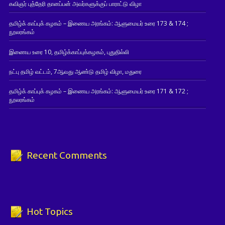
கவிஞர் புத்தேரி தானப்பன் அவர்களுக்குப் பாராட்டு விழா
தமிழ்க் காப்புக் கழகம் – இணைய அரங்கம்: ஆளுமையர் உரை 173 & 174 ;
நூலரங்கம்
இணைய உரை 10, தமிழ்க்காப்புக்கழகம், புதுதில்லி
நட்பு தமிழ் வட்டம், 7ஆவது ஆண்டு தமிழ் விழா, மதுரை
தமிழ்க் காப்புக் கழகம் – இணைய அரங்கம்: ஆளுமையர் உரை 171 & 172 ;
நூலரங்கம்
Recent Comments
Hot Topics