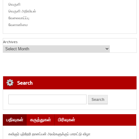
வெருளி
வெருளி அறிவியல்
வேலைவாய்ப்பு
வேளாண்மை
Archives
Search
பதிவுகள்
கருத்துகள்
பிரிவுகள்
கவிஞர் புத்தேரி தானப்பன் அவர்களுக்குப் பாராட்டு விழா