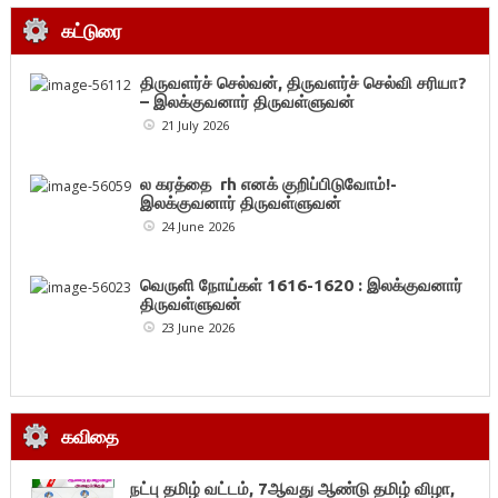
கட்டுரை
திருவளர்ச் செல்வன், திருவளர்ச் செல்வி சரியா?
– இலக்குவனார் திருவள்ளுவன்
21 July 2026
ல கரத்தை rh எனக் குறிப்பிடுவோம்!-
இலக்குவனார் திருவள்ளுவன்
24 June 2026
வெருளி நோய்கள் 1616-1620 : இலக்குவனார்
திருவள்ளுவன்
23 June 2026
கவிதை
நட்பு தமிழ் வட்டம், 7ஆவது ஆண்டு தமிழ் விழா,