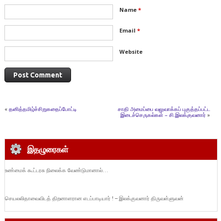
Name
*
Email
*
Website
«
தனித்தமிழ்ச்சிறுகதைப்போட்டி
சாதி அமைப்பை வலுவாக்கப் புகுத்தப்பட்ட
இடைச்செருகல்கள் – சி.இலக்குவனார்
»
இதழுரைகள்
உண்மைக் கூட்டரசு நிலைக்க வேண்டுமானால்…
செயலலிதாவைவிடத் திறனாளரான எடப்பாடியார் ! – இலக்குவனார் திருவள்ளுவன்