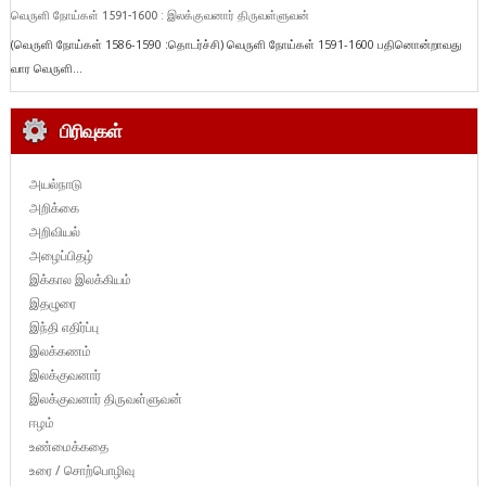
வெருளி நோய்கள் 1591-1600 : இலக்குவனார் திருவள்ளுவன்
(வெருளி நோய்கள் 1586-1590 :தொடர்ச்சி) வெருளி நோய்கள் 1591-1600 பதினொன்றாவது
வார வெருளி...
பிரிவுகள்
அயல்நாடு
அறிக்கை
அறிவியல்
அழைப்பிதழ்
இக்கால இலக்கியம்
இதழுரை
இந்தி எதிர்ப்பு
இலக்கணம்
இலக்குவனார்
இலக்குவனார் திருவள்ளுவன்
ஈழம்
உண்மைக்கதை
உரை / சொற்பொழிவு