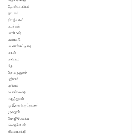
தொல்காப்பியம்
நாடகம்
நிகழ்வுகள்
படங்கள்
பணிமலர்
பண்பாடு
பயணக்கட்டுரை
பாடல்
பாவியம்
பிற
பிற கருவூலம்
புதினம்
புதினம்
பொன்மொழி
மருத்துவம்
மு.இராமகிருட்டிணன்
முகநூல்
மொழிபெயர்ப்பு
மொழிப்போர்
விளையாட்டு