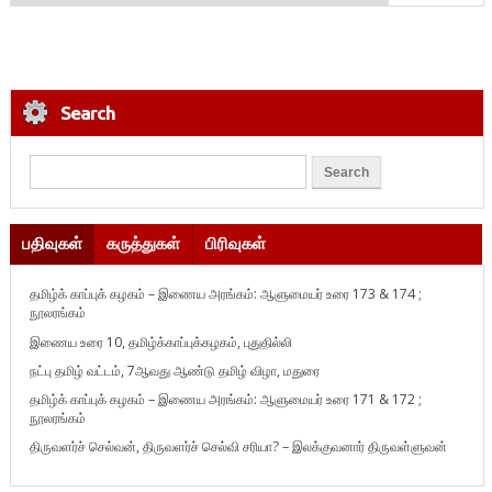
Search
பதிவுகள்
கருத்துகள்
பிரிவுகள்
தமிழ்க் காப்புக் கழகம் – இணைய அரங்கம்: ஆளுமையர் உரை 173 & 174 ;
நூலரங்கம்
இணைய உரை 10, தமிழ்க்காப்புக்கழகம், புதுதில்லி
நட்பு தமிழ் வட்டம், 7ஆவது ஆண்டு தமிழ் விழா, மதுரை
தமிழ்க் காப்புக் கழகம் – இணைய அரங்கம்: ஆளுமையர் உரை 171 & 172 ;
நூலரங்கம்
திருவளர்ச் செல்வன், திருவளர்ச் செல்வி சரியா? – இலக்குவனார் திருவள்ளுவன்