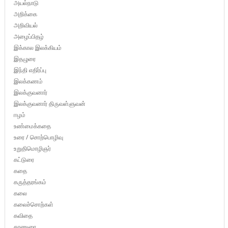
அயல்நாடு
அறிக்கை
அறிவியல்
அழைப்பிதழ்
இக்கால இலக்கியம்
இதழுரை
இந்தி எதிர்ப்பு
இலக்கணம்
இலக்குவனார்
இலக்குவனார் திருவள்ளுவன்
ஈழம்
உண்மைக்கதை
உரை / சொற்பொழிவு
உறுதிமொழிஞர்
கட்டுரை
கதை
கருத்தரங்கம்
கலை
கலைச்சொற்கள்
கவிதை
காணுரை