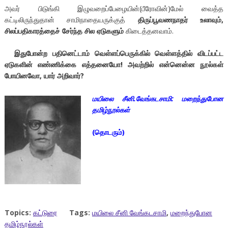
அவர் பிடுங்கி இழுவறைப்பேழையின்(பீரோவின்)மேல் வைத்த
கட்டிலிருந்துதான் சாமிநாதையருக்குத்
திருப்பூவணநாதர் உலாவும்,
சிலப்பதிகாரத்தைச் சேர்ந்த சில ஏடுகளும்
கிடைத்தனவாம்.
இதுபோன்ற பதினெட்டாம் வெள்ளப்பெருக்கில் வெள்ளத்தில் விடப்பட்ட
ஏடுகளின் எண்ணிக்கை எத்தனையோ! அவற்றில் என்னென்ன நூல்கள்
போயினவோ, யார் அறிவார்?
மயிலை சீனி.வேங்கடசாமி: மறைந்துபோன
தமிழ்நூல்கள்
(தொடரும்)
Topics:
கட்டுரை
Tags:
மயிலை சீனி வேங்கடசாமி
,
மறைந்துபோன
தமிழ்நூல்கள்