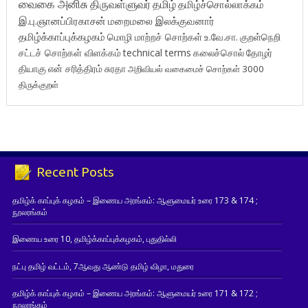
வைகை அனிசு
திருவள்ளுவர்
தமிழ்
தமிழ்ச்சொல்லாக்கம்
இ.பு.ஞானப்பிரகாசன்
மறைமலை இலக்குவனார்
தமிழ்க்காப்புக்கழகம்
மொழி மாற்றச் சொற்கள்
உ.வே.சா.
குறள்நெறி
சட்டச் சொற்கள் விளக்கம்
technical terms
கலைச்சொல்
தோழர்
தியாகு
என் சரித்திரம்
சுரதா
அறிவியல் வகைமைச் சொற்கள் 3000
திருக்குறள்
Recent Posts
தமிழ்க் காப்புக் கழகம் – இணைய அரங்கம்: ஆளுமையர் உரை 173 & 174 ;
நூலரங்கம்
இணைய உரை 10, தமிழ்க்காப்புக்கழகம், புதுதில்லி
நட்பு தமிழ் வட்டம், 7ஆவது ஆண்டு தமிழ் விழா, மதுரை
தமிழ்க் காப்புக் கழகம் – இணைய அரங்கம்: ஆளுமையர் உரை 171 & 172 ;
நூலரங்கம்