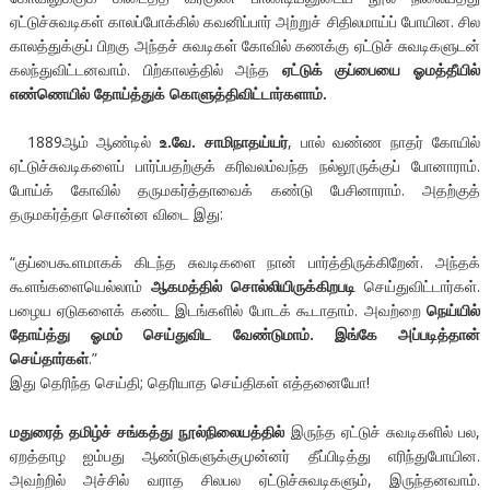
ஏட்டுச்சுவடிகள் காலப்போக்கில் கவனிப்பார் அற்றுச் சிதிலமாய்ப் போயின. சில
காலத்துக்குப் பிறகு அந்தச் சுவடிகள் கோவில் கணக்கு ஏட்டுச் சுவடிகளுடன்
கலந்துவிட்டனவாம். பிற்காலத்தில் அந்த
ஏட்டுக் குப்பையை ஓமத்தீயில்
எண்ணெயில் தோய்த்துக் கொளுத்திவிட்டார்களாம்.
1889ஆம் ஆண்டில்
உ.வே. சாமிநாதய்யர்
, பால் வண்ண நாதர் கோயில்
ஏட்டுச்சுவடிகளைப் பார்ப்பதற்குக் கரிவலம்வந்த நல்லூருக்குப் போனாராம்.
போய்க் கோவில் தருமகர்த்தாவைக் கண்டு பேசினாராம். அதற்குத்
தருமகர்த்தா சொன்ன விடை இது:
“குப்பைகூளமாகக் கிடந்த சுவடிகளை நான் பார்த்திருக்கிறேன். அந்தக்
கூளங்களையெல்லாம்
ஆகமத்தில் சொல்லியிருக்கிறபடி
செய்துவிட்டார்கள்.
பழைய ஏடுகளைக் கண்ட இடங்களில் போடக் கூடாதாம். அவற்றை
நெய்யில்
தோய்த்து ஓமம் செய்துவிட வேண்டுமாம். இங்கே அப்படித்தான்
செய்தார்கள்
.”
இது தெரிந்த செய்தி; தெரியாத செய்திகள் எத்தனையோ!
மதுரைத் தமிழ்ச் சங்கத்து நூல்நிலையத்தில்
இருந்த ஏட்டுச் சுவடிகளில் பல,
ஏறத்தாழ ஐம்பது ஆண்டுகளுக்குமுன்னர் தீப்பிடித்து எரிந்துபோயின.
அவற்றில் அச்சில் வராத சிலபல ஏட்டுச்சுவடிகளும், இருந்தனவாம்.