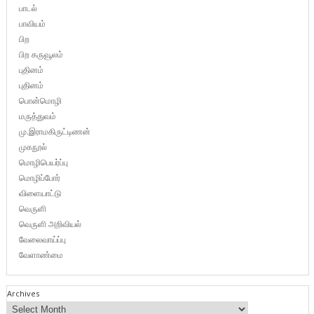
பாடல்
பாவியம்
பிற
பிற கருவூலம்
புதினம்
புதினம்
பொன்மொழி
மருத்துவம்
மு.இராமகிருட்டிணன்
முகநூல்
மொழிபெயர்ப்பு
மொழிப்போர்
விளையாட்டு
வெருளி
வெருளி அறிவியல்
வேலைவாய்ப்பு
வேளாண்மை
Archives