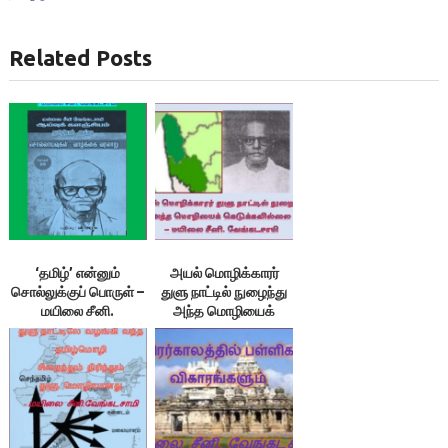
Related Posts
‘தமிழ்’ என்னும்
அயல் மொழிக்காரர்
சொல்லுக்குப் பொருள் –
துளு நாட்டில் நுழைந்து
மயிலை சீனி.
அந்த மொழியைக்
வேங்கடசாமி
கெடுக்கவில்லை –
மயிலை சீனி.
வேங்கடசாமி