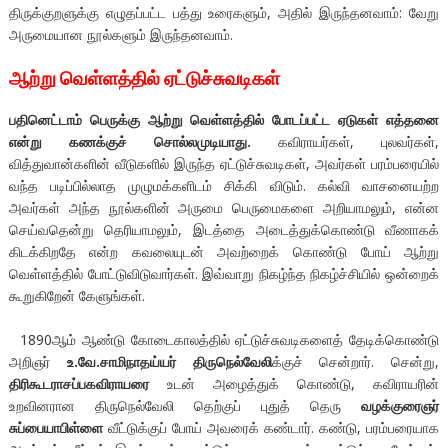
திருக்குறளுக்கு எழுதப்பட்ட பத்து உரைகளும், அதில் இருந்தனவாம்: வேறு
அருமையான நூல்களும் இருந்தனவாம்.
ஆற்று வெள்ளத்தில் ஏட்டுச்சுவடிகள்
பதினெட்டாம் பெருக்கு ஆற்று வெள்ளத்தில் போடப்பட்ட ஏடுகள் எத்தனை
என்று கணக்குச் சொல்லமுடியாது.
கவிராயர்கள், புலவர்கள்,
வித்துவான்களின் வீடுகளில் இருந்த ஏட்டுச்சுவடிகள், அவர்கள் பரம்பரையில்
வந்த படிப்பில்லாத முழுமக்களிடம் சிக்கி விடும். கல்வி வாசனையற்ற
அவர்கள் அந்த நூல்களின் அருமை பெருமைகளை அறியாமலும், என்ன
செய்வதென்று தெரியாமலும், இடத்தை அடைத்துக்கொண்டு வீணாகக்
கிடக்கிறதே என்ற கவலையுடன் அவற்றைக் கொண்டு போய் ஆற்று
வெள்ளத்தில் போட்டுவிடுவார்கள். இவ்வாறு நிகழ்ந்த நிகழ்ச்சியில் ஒன்றைக்
கூறுகிறேன் கேளுங்கள்.
1890ஆம் ஆண்டு கோடைகாலத்தில் ஏட்டுச்சுவடிகளைத் தேடிக்கொண்டு
அறிஞர்
உ.வே.சாமிநாதய்யர் திருநெல்வேலி
க்குச் சென்றார். சென்று,
திரிகூடராசப்பகவிராயரை
உடன் அழைத்துக் கொண்டு, கவிராயரின்
உறவினரான திருநெல்வேலி தெற்குப் புதுத் தெரு
வழக்குரைஞர்
சுப்பையாபிள்ளை
வீட்டுக்குப் போய் அவரைக் கண்டார். கண்டு, பரம்பரையாக