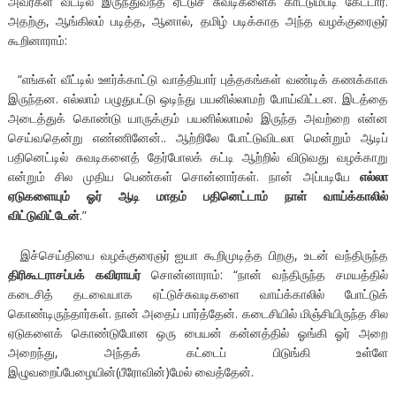
அவர்கள் வீட்டில் இருந்துவந்த ஏட்டுச் சுவடிகளைக் காட்டும்படி கேட்டார்.
அதற்கு, ஆங்கிலம் படித்த, ஆனால், தமிழ் படிக்காத அந்த வழக்குரைஞர்
கூறினாராம்:
“எங்கள் வீட்டில் ஊர்க்காட்டு வாத்தியார் புத்தகங்கள் வண்டிக் கணக்காக
இருந்தன. எல்லாம் பழுதுபட்டு ஒடிந்து பயனில்லாமற் போய்விட்டன. இடத்தை
அடைத்துக் கொண்டு யாருக்கும் பயனில்லாமல் இருந்த அவற்றை என்ன
செய்வதென்று எண்ணினேன்.. ஆற்றிலே போட்டுவிடலா மென்றும் ஆடிப்
பதினெட்டில் சுவடிகளைத் தேர்போலக் கட்டி ஆற்றில் விடுவது வழக்காறு
என்றும் சில முதிய பெண்கள் சொன்னார்கள். நான் அப்படியே
எல்லா
ஏடுகளையும் ஓர் ஆடி மாதம் பதினெட்டாம் நாள் வாய்க்காலில்
விட்டுவிட்டேன்
.”
இச்செய்தியை வழக்குரைஞர் ஐயா கூறிமுடித்த பிறகு, உடன் வந்திருந்த
திரிகூடராசப்பக் கவிராயர்
சொன்னாராம்: “நான் வந்திருந்த சமயத்தில்
கடைசித் தடவையாக ஏட்டுச்சுவடிகளை வாய்க்காலில் போட்டுக்
கொண்டிருந்தார்கள். நான் அதைப் பார்த்தேன். கடைசியில் மிஞ்சியிருந்த சில
ஏடுகளைக் கொண்டுபோன ஒரு பையன் கன்னத்தில் ஓங்கி ஓர் அறை
அறைந்து, அந்தக் கட்டைப் பிடுங்கி உள்ளே
இழுவறைப்பேழையின்(பீரோவின்)மேல் வைத்தேன்.