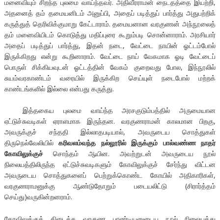
மனைவியும் சிறந்த புலமை வாய்ந்தவர். அதிவீரராமன் நைடதத்தை இயற்றி,
அதனைத் தம் தமையனிடம் அனுப்பி, அதைப் படித்துப் பார்த்து அதுபற்றிக்
கருத்துத் தெரிவிக்குமாறு கேட்டாராம். தமையனான வரகுணன் அந்நூலைத்
தம் மனைவியிடம் கொடுத்து மதிப்புரை கூறும்படி சொன்னாராம். அரசியார்
அதைப் படித்துப் பார்த்து, இதன் நடை, வேட்டை நாயின் ஓட்டம்போல்
இருக்கிறது என்று கூறினாராம். வேட்டை நாய் வேகமாக ஓடி வேட்டைப்
பொருள் சிக்கியவுடன் ஓட்டத்தின் வேகம் குறைவது போல, இந்நூலில்
சுயம்வரகாண்டம் வரையில் இருக்கிற செய்யுள் நடைபோல் மற்றக்
காண்டங்களில் இல்லை என்பது கருத்து.
இத்தகைய புலமை வாய்ந்த அரசகுடும்பத்தில் அருமையான
ஏட்டுச்சுவடிகள் ஏராளமாக இருந்தன. வரகுணராமன் காலமான பிறகு,
அவருக்குச் சந்ததி இல்லாதபடியால், அவருடைய சொத்துகள்
திருநெல்வேலியில்
கரிவலம்வந்த நல்லூரில் இருக்கும் பால்வண்ண நாதர்
கோவிலுக்குச்
சொந்தம் ஆயின. அவற்றுடன் அவருடைய நூல்
நிலையத்திலிருந்த ஏட்டுச்சுவடிகளும் கோவிலுக்குச் சேர்ந்து விட்டன
அவருடைய சொத்துகளைப் பெற்றுக்கொண்ட கோயில் அதிகாரிகள்,
வரகுணராமனுக்கு ஆண்டுதோறும் படையலிட்டு (சிரார்த்தம்
செய்து)வருகின்றனராம்.
கோவிலுக்குக் கிடைத்த வரகுண பாண்டியனுடைய நூல் நிலையத்து