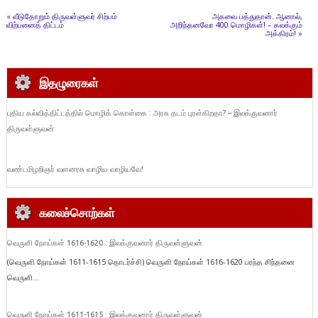
«
வீடுதோறும் திருவள்ளுவர் சிற்பம்
அகவை பத்துதான். ஆனால்,
விற்பனைத் திட்டம்
அறிந்தனவோ 400 மொழிகள்! – கலக்கும்
அக்கிரம்!
»
இதழுரைகள்
புதிய கல்வித்திட்டத்தில் மொழிக் கொள்கை : அரசு தடம் புரள்கிறதா? – இலக்குவனார்
திருவள்ளுவன்
வண்டமிழறிஞர் வளனரசு வாழிய வாழியவே!
கலைச்சொற்கள்
வெருளி நோய்கள் 1616-1620 : இலக்குவனார் திருவள்ளுவன்
(வெருளி நோய்கள் 1611-1615 தொடர்ச்சி) வெருளி நோய்கள் 1616-1620 பரந்த சிந்தனை
வெருளி...
வெருளி நோய்கள் 1611-1615 : இலக்குவனார் திருவள்ளுவன்