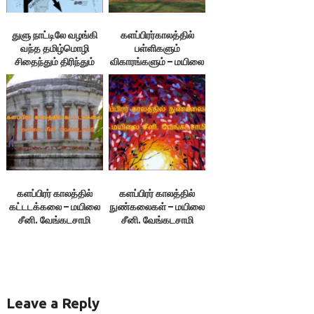
துளு நாட்டிலே வழங்கி
களப்பிரர்காலத்தில்
வந்த தமிழ்மொழி
பள்ளிகளும்
சிதைந்தும் திரிந்தும்
விகாரங்களும் – மயிலை
துளு மொழியானது –
சீனி. வேங்கடசாமி
மயிலை சீனி.
வேங்கடசாமி
களப்பிரர் காலத்தில்
களப்பிரர் காலத்தில்
கட்டடக்கலை – மயிலை
நுண்கலைகள் – மயிலை
சீனி. வேங்கடசாமி
சீனி. வேங்கடசாமி
Leave a Reply