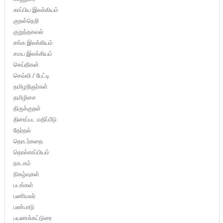
காப்பிய இலக்கியம்
குறள்நெறி
குறுந்தகவல்
சங்க இலக்கியம்
சமய இலக்கியம்
செய்திகள்
செவ்வி / பேட்டி
தமிழறிஞர்கள்
தமிழிசை
திருக்குறள்
திரைப்பட மதிப்பீடு
தேர்தல்
தொடர்கதை
தொல்காப்பியம்
நாடகம்
நிகழ்வுகள்
படங்கள்
பணிமலர்
பண்பாடு
பயணக்கட்டுரை