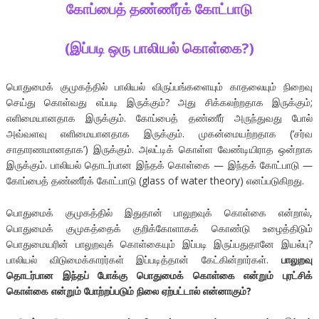
கோப்பைத் தண்ணீர்க்
கோட்பாடு
(இப்படி ஒரு பாலியல் கொள்கை?)
பொதுமைக் குமுகத்தில் பாலியல் விருப்பங்களையும் காதலையும் நிறைவு
செய்து கொள்வது எப்படி இருக்கும்? அது சிக்கலற்றதாக இருக்கும்;
எளிமையானதாக இருக்கும். கோப்பைத் தண்ணீர் அருந்துவது போல்
அவ்வளவு எளிமையானதாக இருக்கும். முகன்மையற்றதாக (‘சர்வ
சாதாரணமானதாக’) இருக்கும். அலட்டிக் கொள்ள வேண்டியிராத ஒன்றாக
இருக்கும். பாலியல் தொடர்பான இந்தக் கொள்கை — இந்தக் கோட்பாடு —
கோப்பைத் தண்ணீர்க் கோட்பாடு (glass of water theory) எனப்படுகிறது.
பொதுமைக் குமுகத்தில் இதுதான் பாலுறவுக் கொள்கை என்றால்,
பொதுமைக் குமுகத்தைக் குறிக்கோளாகக் கொண்டு உழைத்திடும்
பொதுமையரின் பாலுறவுக் கொள்கையும் இப்படி இருப்பதுதானே இயல்பு?
பாலியல் விடுமைக்காரர்கள் இப்படித்தான் கேட்கின்றார்கள்.
பாலுறவு
தொடர்பான இந்தப் போக்கு பொதுமைக் கொள்கை என்றும் புரட்சிக்
கொள்கை என்றும் போற்றப்படும் நிலை ஏற்பட்டால் என்னாகும்?