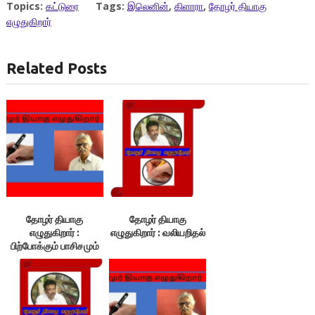
Topics:
கட்டுரை
Tags:
இலெனின்
,
கிளாரா
,
தோழர் தியாகு
எழுதுகிறார்
Related Posts
தோழர் தியாகு
தோழர் தியாகு
எழுதுகிறார் :
எழுதுகிறார் : வலியறிதல்
பிற்போக்கும் பாசிசமும்
ஒன்றா?