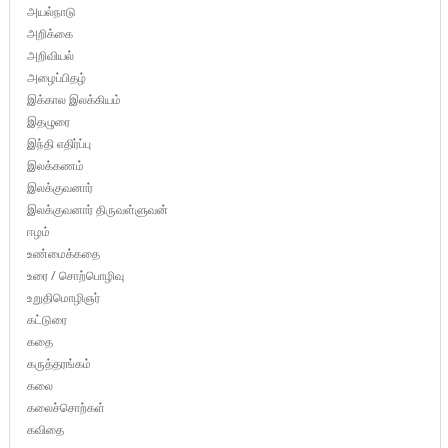
அயல்நாடு
அறிக்கை
அறிவியல்
அழைப்பிதழ்
இக்கால இலக்கியம்
இதழுரை
இந்தி எதிர்ப்பு
இலக்கணம்
இலக்குவனார்
இலக்குவனார் திருவள்ளுவன்
ஈழம்
உண்மைக்கதை
உரை / சொற்பொழிவு
உறுதிமொழிஞர்
கட்டுரை
கதை
கருத்தரங்கம்
கலை
கலைச்சொற்கள்
கவிதை