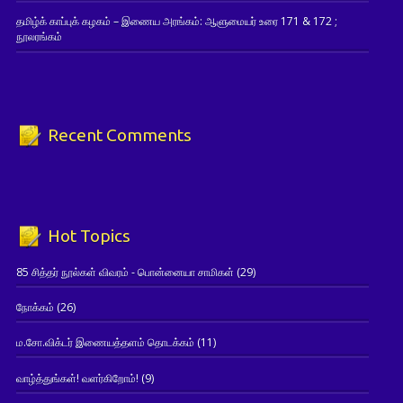
தமிழ்க் காப்புக் கழகம் – இணைய அரங்கம்: ஆளுமையர் உரை 171 & 172 ;
நூலரங்கம்
Recent Comments
Hot Topics
85 சித்தர் நூல்கள் விவரம் - பொன்னையா சாமிகள்
(29)
நோக்கம்
(26)
ம.சோ.விக்டர் இணையத்தளம் தொடக்கம்
(11)
வாழ்த்துங்கள்! வளர்கிறோம்!
(9)