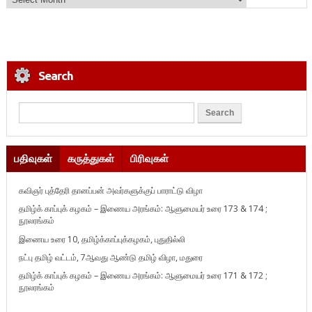
Search
பதிவுகள்
கருத்துகள்
பிரிவுகள்
கவிஞர் புத்தேரி தானப்பன் அவர்களுக்குப் பாராட்டு விழா
தமிழ்க் காப்புக் கழகம் – இணைய அரங்கம்: ஆளுமையர் உரை 173 & 174 ;
நூலரங்கம்
இணைய உரை 10, தமிழ்க்காப்புக்கழகம், புதுதில்லி
நட்பு தமிழ் வட்டம், 7ஆவது ஆண்டு தமிழ் விழா, மதுரை
தமிழ்க் காப்புக் கழகம் – இணைய அரங்கம்: ஆளுமையர் உரை 171 & 172 ;
நூலரங்கம்