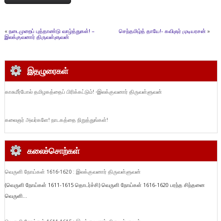
«
நடைமுறைப் புத்தாண்டு வாழ்த்துகள்! –
செந்தமிழ்த் தாயே!- கவிஞர் முடியரசன்
»
இலக்குவனார் திருவள்ளுவன்
இதழுரைகள்
காசுமீர்போல் தமிழகத்தைப் பிரிக்கட்டும்! -இலக்குவனார் திருவள்ளுவன்
கலைஞர் அவர்களே! நாடகத்தை நிறுத்துங்கள்!
கலைச்சொற்கள்
வெருளி நோய்கள் 1616-1620 : இலக்குவனார் திருவள்ளுவன்
(வெருளி நோய்கள் 1611-1615 தொடர்ச்சி) வெருளி நோய்கள் 1616-1620 பரந்த சிந்தனை
வெருளி...