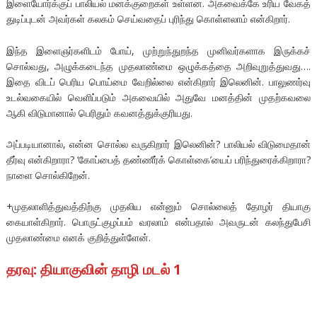
இளையோர்க்குப் பாலியல் மனக்குறைகள் உள்ளன. அகவைக்கே உரிய வேகத்
துடிப்புடன் அவர்கள் கலகம் செய்வதைப் புரிந்து கொள்ளலாம் என்கிறார்.
இந்த இளைஞர்களிடம் போய், முற்றுந்துறந்த முனிவர்களாக இருக்கச்
சொல்வது, அழுக்கடைந்த முதலாண்மை ஒழுக்கத்தை அறிவுறுத்துவது….
இதை விடப் பெரிய பொய்மை வேறில்லை என்கிறார் இலெனின். பாலுணர்வு
உடல்வகையில் வெளிப்படும் அகவையில் அதுவே மனத்தின் முதற்கவலை
ஆகி விடுமானால் பெரிதும் கவனத்துக்குரியது.
அப்படியானால், என்ன சொல்ல வருகிறார் இலெனின்? பாலியல் விடுமைதான்
தீர்வு என்கிறாரா? ‘கோப்பைத் தண்ணீர்க் கொள்கை’யைப் பரிந்துரைக்கிறாரா?
நாளை சொல்கிறேன்.
+முதலாளித்துவத்திற்கு முதலிய என்னும் சொல்லைத் தோழர் தியாகு
கையாள்கிறார். பொருட்குழப்பம் வரலாம் என்பதால் அவருடன் கலந்துபேசி
முதலாண்மை எனக் குறித்துள்ளேன்.
தரவு: தியாகுவின் தாழி மடல் 1