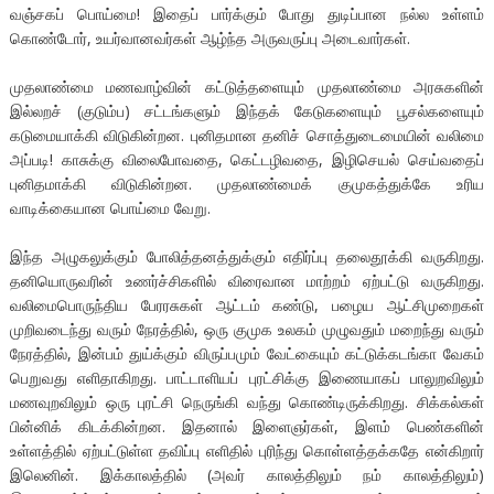
வஞ்சகப் பொய்மை! இதைப் பார்க்கும் போது துடிப்பான நல்ல உள்ளம்
கொண்டோர், உயர்வானவர்கள் ஆழ்ந்த அருவருப்பு அடைவார்கள்.
முதலாண்மை மணவாழ்வின் கட்டுத்தளையும் முதலாண்மை அரசுகளின்
இல்லறச் (குடும்ப) சட்டங்களும் இந்தக் கேடுகளையும் பூசல்களையும்
கடுமையாக்கி விடுகின்றன. புனிதமான தனிச் சொத்துடைமையின் வலிமை
அப்படி! காசுக்கு விலைபோவதை, கெட்டழிவதை, இழிசெயல் செய்வதைப்
புனிதமாக்கி விடுகின்றன. முதலாண்மைக் குமுகத்துக்கே உரிய
வாடிக்கையான பொய்மை வேறு.
இந்த அழுகலுக்கும் போலித்தனத்துக்கும் எதிர்ப்பு தலைதூக்கி வருகிறது.
தனியொருவரின் உணர்ச்சிகளில் விரைவான மாற்றம் ஏற்பட்டு வருகிறது.
வலிமைபொருந்திய பேரரசுகள் ஆட்டம் கண்டு, பழைய ஆட்சிமுறைகள்
முறிவடைந்து வரும் நேரத்தில், ஒரு குமுக உலகம் முழுவதும் மறைந்து வரும்
நேரத்தில், இன்பம் துய்க்கும் விருப்பமும் வேட்கையும் கட்டுக்கடங்கா வேகம்
பெறுவது எளிதாகிறது. பாட்டாளியப் புரட்சிக்கு இணையாகப் பாலுறவிலும்
மணவுறவிலும் ஒரு புரட்சி நெருங்கி வந்து கொண்டிருக்கிறது. சிக்கல்கள்
பின்னிக் கிடக்கின்றன. இதனால் இளைஞர்கள், இளம் பெண்களின்
உள்ளத்தில் ஏற்பட்டுள்ள தவிப்பு எளிதில் புரிந்து கொள்ளத்தக்கதே என்கிறார்
இலெனின். இக்காலத்தில் (அவர் காலத்திலும் நம் காலத்திலும்)