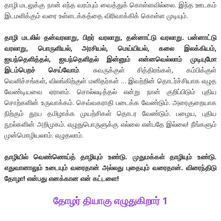
தாழி மடலுக்கு நான் எந்த வரம்பும் வைத்துக் கொள்ளவில்லை. இந்த ஊடகம்
இடமளிக்கும் வரை உள்ளடக்கத்தை விரிவாக்கிக் கொள்ள முடியும்.
தாழி மடலில் தன்வரலாறு, பிறர் வரலாறு, தன்னாட்டு வரலாறு. பன்னாட்டு
வரலாறு, பொருளியல், அரசியல், மெய்யியல், கலை இலக்கியம்,
ஐயந்தெளித்தல், ஐயந்தெளிதல் இன்னும் என்னவெல்லாம் முடியுமோ
இடம்பெறச் செய்வோம்
. சுவருக்குள் சித்திரங்கள், கம்பிக்குள்
வெளிச்சங்கள், விலங்கிற்குள் மனிதர்கள் … இவற்றின் தொடர்ச்சியாக எழுத
வேண்டியவை ஏராளம். சொல்லடித்தல் என்று நான் குறிப்பிடும் புதிய
சொற்களின் உருவாக்கம். செவ்வகராதி படைக்க வேண்டும். அரைகுறையாக
நிற்கும் தூய தமிழாக்க முயற்சிகள் தொடர வேண்டும். பழைய, புதிய
நூல்களின் அறிமுகம். எழுதுபொருளுக்கு எல்லை என்பதே இல்லை! நீங்களும்
முன்மொழியலாம். எழுதலாம்.
தாழியில் வெண்ணெய்த் தாழியும் உண்டு. முதுமக்கள் தாழியும் உண்டு.
எதுவானாலும் உடையும் வரைதான் அல்லது புதையும் வரைதான். விரைந்திடு
தோழா! என்பது எனக்கான என் கட்டளை!
தோழர் தியாகு எழுதுகிறார் 1