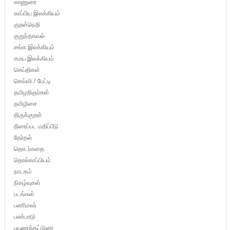
காணுரை
காப்பிய இலக்கியம்
குறள்நெறி
குறுந்தகவல்
சங்க இலக்கியம்
சமய இலக்கியம்
செய்திகள்
செவ்வி / பேட்டி
தமிழறிஞர்கள்
தமிழிசை
திருக்குறள்
திரைப்பட மதிப்பீடு
தேர்தல்
தொடர்கதை
தொல்காப்பியம்
நாடகம்
நிகழ்வுகள்
படங்கள்
பணிமலர்
பண்பாடு
பயணக்கட்டுரை