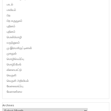
பாடல்
பாவியம்
பிற
பிற கருவூலம்
புதினம்
புதினம்
பொன்மொழி
மருத்துவம்
மு.இராமகிருட்டிணன்
முகநூல்
மொழிபெயர்ப்பு
மொழிப்போர்
விளையாட்டு
வெருளி
வெருளி அறிவியல்
வேலைவாய்ப்பு
வேளாண்மை
Archives