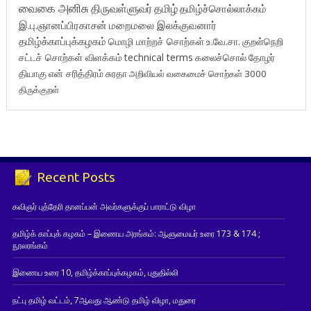
வைகை அனிசு
திருவள்ளுவர்
தமிழ்
தமிழ்ச்சொல்லாக்கம்
இ.பு.ஞானப்பிரகாசன்
மறைமலை இலக்குவனார்
தமிழ்க்காப்புக்கழகம்
மொழி மாற்றச் சொற்கள்
உ.வே.சா.
குறள்நெறி
சட்டச் சொற்கள் விளக்கம்
technical terms
கலைச்சொல்
தோழர்
தியாகு
என் சரித்திரம்
சுரதா
அறிவியல் வகைமைச் சொற்கள் 3000
திருக்குறள்
Recent Posts
கவிஞர் புத்தேரி தானப்பன் அவர்களுக்குப் பாராட்டு விழா
தமிழ்க் காப்புக் கழகம் – இணைய அரங்கம்: ஆளுமையர் உரை 173 & 174 ;
நூலரங்கம்
இணைய உரை 10, தமிழ்க்காப்புக்கழகம், புதுதில்லி
நட்பு தமிழ் வட்டம், 7ஆவது ஆண்டு தமிழ் விழா, மதுரை