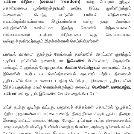
பாலியல் விடுமை (sexual freedom)
என்ற பெயரால் இந்தக்
கொள்கையை முன்னிறுத்துவோர் உண்டு. இப்படி முன்னிறுத்தும்
அனைவரும் சொந்த வாழ்வில் பாலியல் விடுமையைக்
கடைப்பிடிக்கிறவர்களாக இருப்பார்களோ என்று ஐயுற வேண்டா.
‘கற்புநிலை’யில் கண்டிப்பாக இருந்து கொண்டே நேர்மையாகவும்
உண்மையாகவும் பாலியல் விடுமையை ஒரு கொள்கையாக
வலியுறுத்துகிறவர்களும் இருக்கத்தான் செய்கின்றார்கள்.
‘பாலியல் விடுமை’ குறித்தும் கோப்பைத் தண்ணீர்க் கோட்பாடு’ குறித்தும்
உருசியப் புரட்சியின் தலைவர்
மா இலெனின்
பேசியுள்ளார். நெருங்கிய
நண்பரும் அணுக்கத் தோழருமாகிய
கிளாரா செட்கினுடன்
உரையாடும் போது
இலெனின் கூறிய பல செய்திகளையும் அவரைப் பற்றிய நினைவுக்
குறிப்புகளில் கிளாரா சுவைபடப் பதிவு செய்கிறார். நினைவுக் குறிப்புகளின்
இந்தப் பகுதிக்கு அவர் கொடுத்திருக்கும் தலைப்பு: ‘
பெண்கள், மணவாழ்வு,
பாலியல்’
என்பதாகும். இலெனின் சொல்வதைக் கேட்போம்:
புரட்சி நடந்து முடிந்து விட்டது. பாலுறவுச் சிக்கல்கள் தொடர்பில் ‘ஒழுக்கம்
பற்றிய முதலாண்மைப் பார்வைகளை’த் திருத்தியமைக்கும் துடிப்பு நிறைய
இளைஞர்களிடம் காணப்படுகிறது. போரும் புரட்சியும் நடந்த நிலைமைகளில்
பழைய கருத்தியல் விழுமியங்கள் மறைந்து போயின, அல்லது நம்மைக் கட்டிப்
போடும் படியான ஆற்றலை இழந்து விட்டன. போராட்டப் போக்கில் புதிய