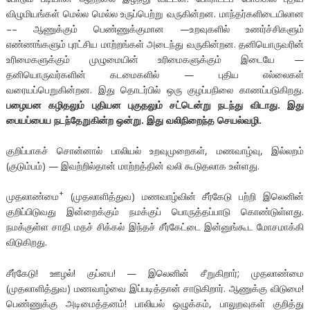
விழுமியங்கள் மெல்ல மெல்ல உருப்பெற்று வருகின்றன. மாந்தர்களிடையிலான
–– ஆணுக்கும் பெண்ணுக்குமான —உறவுகளில் உணர்ச்சிகளும்
எண்ணங்களும் புரட்சிய மாற்றங்கள் அடைந்து வருகின்றன. தனியொருவரின்
உரிமைகளுக்கும் முழுமையின் உரிமைகளுக்கும் இடையே —
தனியொருவர்களின் கடமைகளில் — புதிய எல்லைகள்
வரையப்பெறுகின்றன. இது தொடர்பில் ஒரு குழப்பநிலை காணப்படுகிறது.
பழையன கழிதலும் புதியன புகுதலும் சட்டென்று நடந்து விடாது. இது
பையப்பைய நடந்தேறுகின்ற ஒன்று. இது வலிநிறைந்த செயல்வழி.
குறிப்பாகச் சொன்னால் பாலியல் உறவுமுறைகள், மணவாழ்வு, இல்லறம்
(குடும்பம்) — இவற்றில்தான் மாற்றத்தின் வலி கூடுதலாக உள்ளது.
+
முதலாண்மை
(முதலாளித்துவ) மணவாழ்வின் சீர்கேடு பற்றி இலெனின்
குறிப்பிடுவது இன்றைக்கும் நமக்குப் பொருத்தப்பாடு கொண்டுள்ளது.
நமக்குள்ள சாதி மதச் சிக்கல் இந்தச் சீர்கேட்டை இன்னுங்கூட மோசமாக்கி
விடுகிறது.
சீர்கேடு! ஊழல்! குப்பை! — இலெனின் சீறுகிறார்; முதலாண்மை
(முதலாளித்துவ) மணவாழ்வை இப்படித்தான் சாடுகிறார். ஆணுக்கு விடுமை!
பெண்ணுக்கு அடிமைத்தனம்! பாலியல் ஒழுக்கம், பாலுறவுகள் குறித்து