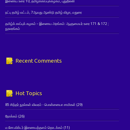
இணைய உரை 10, தமிழ்க்காப்புக்கழகம், புதுதில்லி
நட்பு தமிழ் வட்டம், 7ஆவது ஆண்டு தமிழ் விழா, மதுரை
தமிழ்க் காப்புக் கழகம் – இணைய அரங்கம்: ஆளுமையர் உரை 171 & 172 ;
நூலரங்கம்
Recent Comments
Hot Topics
85 சித்தர் நூல்கள் விவரம் - பொன்னையா சாமிகள்
(29)
நோக்கம்
(26)
ம.சோ.விக்டர் இணையத்தளம் தொடக்கம்
(11)