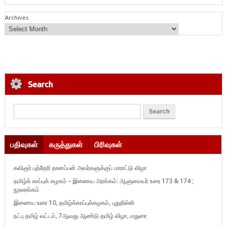
Archives
Search
பதிவுகள்
கருத்துகள்
பிரிவுகள்
கவிஞர் புத்தேரி தானப்பன் அவர்களுக்குப் பாராட்டு விழா
தமிழ்க் காப்புக் கழகம் – இணைய அரங்கம்: ஆளுமையர் உரை 173 & 174 ;
நூலரங்கம்
இணைய உரை 10, தமிழ்க்காப்புக்கழகம், புதுதில்லி
நட்பு தமிழ் வட்டம், 7ஆவது ஆண்டு தமிழ் விழா, மதுரை