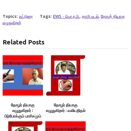
Topics:
கட்டுரை
Tags:
EWS - பொ.ந.பி.
,
தாழி மடல்
,
தோழர் தியாகு
எழுதுகிறார்
Related Posts
தோழர் தியாகு
தோழர் தியாகு
எழுதுகிறார் :
எழுதுகிறார் : வலியறிதல்
பிற்போக்கும் பாசிசமும்
ஒன்றா?