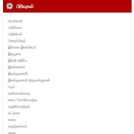
பிரிவுகள்
அயல்நாடு
அறிக்கை
அறிவியல்
அழைப்பிதழ்
இக்கால இலக்கியம்
இதழுரை
இந்தி எதிர்ப்பு
இலக்கணம்
இலக்குவனார்
இலக்குவனார் திருவள்ளுவன்
ஈழம்
உண்மைக்கதை
உரை / சொற்பொழிவு
உறுதிமொழிஞர்
கட்டுரை
கதை
கருத்தரங்கம்
கலை