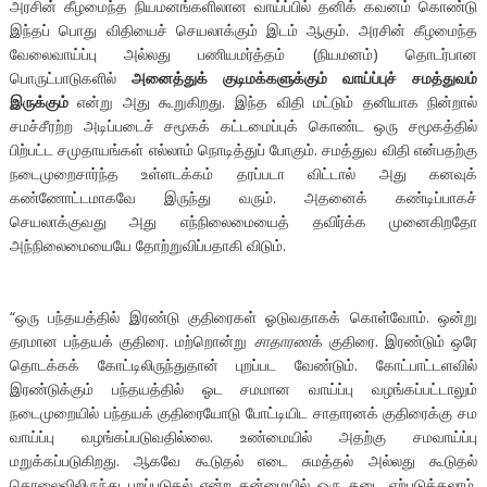
அரசின் கீழமைந்த நியமனங்களிலான வாய்ப்பில் தனிக் கவனம் கொண்டு
இந்தப் பொது விதியைச் செயலாக்கும் இடம் ஆகும். அரசின் கீழமைந்த
வேலைவாய்ப்பு அல்லது பணியமர்த்தம் (நியமனம்) தொடர்பான
பொருட்பாடுகளில்
அனைத்துக் குடிமக்களுக்கும் வாய்ப்புச் சமத்துவம்
இருக்கும்
என்று அது கூறுகிறது. இந்த விதி மட்டும் தனியாக நின்றால்
சமச்சீரற்ற அடிப்படைச் சமூகக் கட்டமைப்புக் கொண்ட ஒரு சமூகத்தில்
பிற்பட்ட சமுதாயங்கள் எல்லாம் நொடித்துப் போகும். சமத்துவ விதி என்பதற்கு
நடைமுறைசார்ந்த உள்ளடக்கம் தரப்படா விட்டால் அது கனவுக்
கண்ணோட்டமாகவே இருந்து வரும். அதனைக் கண்டிப்பாகச்
செயலாக்குவது அது எந்நிலைமையைத் தவிர்க்க முனைகிறதோ
அந்நிலைமையையே தோற்றுவிப்பதாகி விடும்.
“ஒரு பந்தயத்தில் இரண்டு குதிரைகள் ஓடுவதாகக் கொள்வோம். ஒன்று
தரமான பந்தயக் குதிரை. மற்றொன்று
சாதாரண
க் குதிரை. இரண்டும் ஒரே
தொடக்கக் கோட்டிலிருந்துதான் புறப்பட வேண்டும். கோட்பாட்டளவில்
இரண்டுக்கும் பந்தயத்தில் ஓட சமமான வாய்ப்பு வழங்கப்பட்டாலும்
நடைமுறையில் பந்தயக் குதிரையோடு போட்டியிட சாதாரனக் குதிரைக்கு சம
வாய்ப்பு வழங்கப்படுவதில்லை. உண்மையில் அதற்கு சமவாய்ப்பு
மறுக்கப்படுகிறது. ஆகவே கூடுதல் எடை சுமத்தல் அல்லது கூடுதல்
தொலைவிலிருந்து புறப்படுதல் என்ற தன்மையில் ஒரு தடை ஏற்படுத்தலாம்.