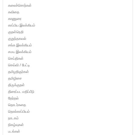
கலைச்சொற்கள்
கவிதை
காணுரை
காப்பிய இலக்கியம்
குறள்நெறி
குறுந்தகவல்
சங்க இலக்கியம்
சமய இலக்கியம்
செய்திகள்
செவ்வி / பேட்டி
தமிழறிஞர்கள்
தமிழிசை
திருக்குறள்
திரைப்பட மதிப்பீடு
தேர்தல்
தொடர்கதை
தொல்காப்பியம்
நாடகம்
நிகழ்வுகள்
படங்கள்