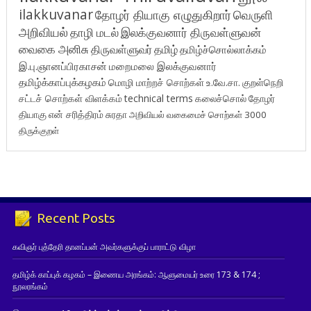
ilakkuvanar
தோழர் தியாகு எழுதுகிறார்
வெருளி
அறிவியல்
தாழி மடல்
இலக்குவனார் திருவள்ளுவன்
வைகை அனிசு
திருவள்ளுவர்
தமிழ்
தமிழ்ச்சொல்லாக்கம்
இ.பு.ஞானப்பிரகாசன்
மறைமலை இலக்குவனார்
தமிழ்க்காப்புக்கழகம்
மொழி மாற்றச் சொற்கள்
உ.வே.சா.
குறள்நெறி
சட்டச் சொற்கள் விளக்கம்
technical terms
கலைச்சொல்
தோழர்
தியாகு
என் சரித்திரம்
சுரதா
அறிவியல் வகைமைச் சொற்கள் 3000
திருக்குறள்
Recent Posts
கவிஞர் புத்தேரி தானப்பன் அவர்களுக்குப் பாராட்டு விழா
தமிழ்க் காப்புக் கழகம் – இணைய அரங்கம்: ஆளுமையர் உரை 173 & 174 ;
நூலரங்கம்