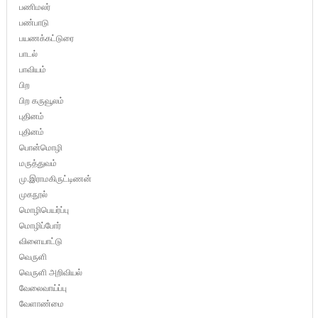
பணிமலர்
பண்பாடு
பயணக்கட்டுரை
பாடல்
பாவியம்
பிற
பிற கருவூலம்
புதினம்
புதினம்
பொன்மொழி
மருத்துவம்
மு.இராமகிருட்டிணன்
முகநூல்
மொழிபெயர்ப்பு
மொழிப்போர்
விளையாட்டு
வெருளி
வெருளி அறிவியல்
வேலைவாய்ப்பு
வேளாண்மை