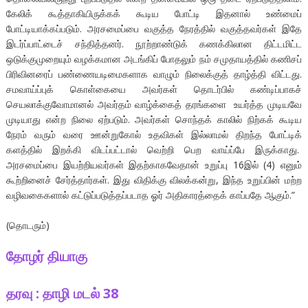
கேலிக் கூத்தாகியிருக்கக் கூடிய போட்டி இதனால் உண்மைப்
போட்டியாக்கப்படும். அரசமைப்பை வகுத்த நேரத்தில் வகுத்தவர்கள் இதே
இடர்ப்பாட்டைச் சந்தித்தனர். நூற்றாண்டுக் கணக்கிலான திட்டமிட்ட
ஒடுக்குமுறையும் வழக்கமான அடங்கிப் போதலும் நம் சமுதாயத்தில் கணிசப்
பிரிவினரைப் பண்ணையடிமைகளாக வாழும் நிலைக்குத் தாழ்த்தி விட்டது.
சமவாய்ப்புக் கொள்கையை அவர்கள் தொடர்பில் கண்டிப்பாகச்
செயலாக்குவோமானல் அவர்தம் வாழ்க்கைத் தரங்களை உயர்த்த முடியவே
முடியாது என்ற நிலை ஏற்படும். அவர்கள் சொந்தக் காலில் நிற்கக் கூடிய
நேரம் வரும் வரை ஊன்றுகோல் உதவிகள் இல்லாமல் திறந்த போட்டிக்
களத்தில் இறக்கி விடப்பட்டால் வெற்றி பெற வாய்ப்பே இருக்காது.
அரசமைப்பை இயற்றியவர்கள் இதற்காகவேதான் உறுப்பு 16இல் (4) எனும்
கூற்றினைச் சேர்த்தார்கள். இது விதிக்கு விலக்கன்று, இந்த உறுப்பின் மற்ற
வழிவகைகளால் கட்டுப்படுத்தப்படாத ஓர் அதிகாரத்தைக் காப்பதே ஆகும்.”
(தொடரும்)
தோழர் தியாகு
தரவு : தாழி மடல் 38