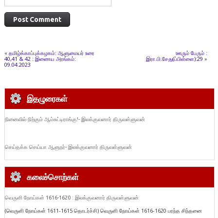
«
தமிழ்க்காப்புக்கழகம்: ஆளுமையர் உரை
ஊரும் பேரும் :
40,41 & 42 : இணைய அரங்கம்:
இரா.பி.சேது(ப்பிள்ளை):29
»
09.04.2023
இதழுரைகள்
நினைவில் நிற்கும் ஆம்சுட்டிராங்கு!- இலக்குவனார் திருவள்ளுவன்
செய்தக்க செய்யா ஆளுநர்- இலக்குவனார் திருவள்ளுவன்
கலைச்சொற்கள்
வெருளி நோய்கள் 1616-1620 : இலக்குவனார் திருவள்ளுவன்
(வெருளி நோய்கள் 1611-1615 தொடர்ச்சி) வெருளி நோய்கள் 1616-1620 பரந்த சிந்தனை