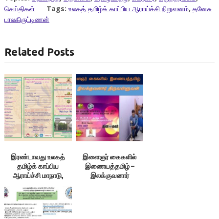
செய்திகள்
Tags:
உலகத் தமிழ்க் காப்பிய ஆராய்ச்சி நிறுவனம்
,
தனேசு
பாலகிருட்டிணன்
Related Posts
இரண்டாவது உலகத்
இளைஞர் கைகளில்
தமிழ்க் காப்பிய
இணையத்தமிழ் –
ஆராய்ச்சி மாநாடு,
இலக்குவனார்
மதுரை
திருவள்ளுவன்