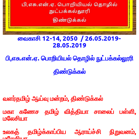
வைகாசி 12-14, 2050 / 26.05.2019-
28.05.2019
பி,எசு.என்.ஏ. பொறியியல் தொழில் நுட்பக்கல்லூரி
திண்டுக்கல்
வளர்தமிழ் ஆய்வு மன்றம், திண்டுக்கல்
மகா கணேச தமிழ் வித்தியா சாலைப் பள்ளி,
மலேசியா
உலகத் தமிழ்க்காப்பிய ஆராய்ச்சி நிறுவனம்,
மலேசியா