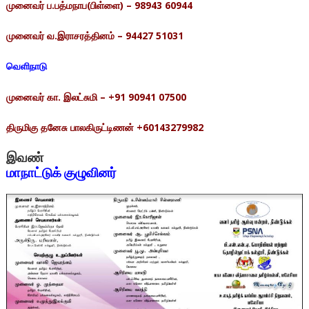
முனைவர்
ப
.
பத்மநாப(பிள்ளை)
– 98943 60944
முனைவர்
வ
.
இராசரத்தினம்
– 94427 51031
வெளிநாடு
முனைவர்
கா
.
இலட்சுமி
– +91 90941 07500
திருமிகு
தனேசு
பாலகிருட்டிணன்
+60143279982
இவண்
மாநா
ட்டுக்
குழுவினர்