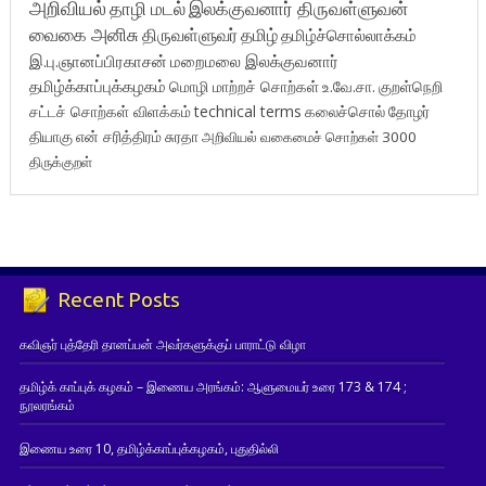
அறிவியல்
தாழி மடல்
இலக்குவனார் திருவள்ளுவன்
வைகை அனிசு
திருவள்ளுவர்
தமிழ்
தமிழ்ச்சொல்லாக்கம்
இ.பு.ஞானப்பிரகாசன்
மறைமலை இலக்குவனார்
தமிழ்க்காப்புக்கழகம்
மொழி மாற்றச் சொற்கள்
உ.வே.சா.
குறள்நெறி
சட்டச் சொற்கள் விளக்கம்
technical terms
கலைச்சொல்
தோழர்
தியாகு
என் சரித்திரம்
சுரதா
அறிவியல் வகைமைச் சொற்கள் 3000
திருக்குறள்
Recent Posts
கவிஞர் புத்தேரி தானப்பன் அவர்களுக்குப் பாராட்டு விழா
தமிழ்க் காப்புக் கழகம் – இணைய அரங்கம்: ஆளுமையர் உரை 173 & 174 ;
நூலரங்கம்
இணைய உரை 10, தமிழ்க்காப்புக்கழகம், புதுதில்லி