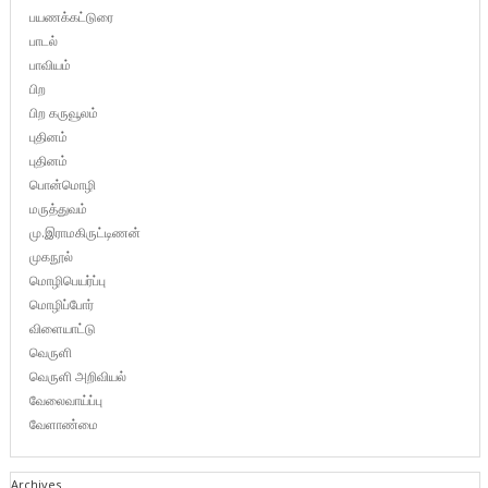
பயணக்கட்டுரை
பாடல்
பாவியம்
பிற
பிற கருவூலம்
புதினம்
புதினம்
பொன்மொழி
மருத்துவம்
மு.இராமகிருட்டிணன்
முகநூல்
மொழிபெயர்ப்பு
மொழிப்போர்
விளையாட்டு
வெருளி
வெருளி அறிவியல்
வேலைவாய்ப்பு
வேளாண்மை
Archives