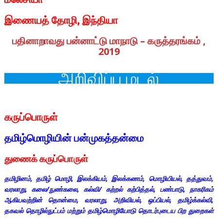
இணையத் தோழி, இந்தியா
பதினாறாவது பன்னாட்டு மாநாடு – கருத்தரங்கம் ,
2019
அறிவிப்பு மடல்
கருப்பொருள்
தமிழ்மொழியின் பன்முகத்தன்மை
துணைக்
கருப்பொருள்
தமிழினம், தமிழ் மொழி, இலக்கியம், இலக்கணம், மொழியியல், தத்துவம்,
வரலாறு, கலை/நுண்கலை, கல்வி/ கற்றல் கற்பித்தல், பண்பாடு, நாகரிகம்
ஆகியவற்றின் தொன்மை, வரலாறு, அறிவியல், ஒப்பியல், தமிழ்க்கல்வி,
தகவல் தொழில்நுட்பம் மற்றும் தமிழ்மொழியோடு தொடர்புடைய பிற துறைகள்