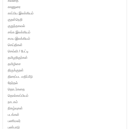
கவிதை
காணுரை
காப்பிய இலக்கியம்
குறள்நெறி
குறுந்தகவல்
சங்க இலக்கியம்
சமய இலக்கியம்
செய்திகள்
செவ்வி / பேட்டி
தமிழறிஞர்கள்
தமிழிசை
திருக்குறள்
திரைப்பட மதிப்பீடு
தேர்தல்
தொடர்கதை
தொல்காப்பியம்
நாடகம்
நிகழ்வுகள்
படங்கள்
பணிமலர்
பண்பாடு