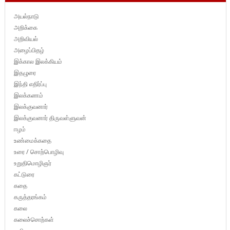
அயல்நாடு
அறிக்கை
அறிவியல்
அழைப்பிதழ்
இக்கால இலக்கியம்
இதழுரை
இந்தி எதிர்ப்பு
இலக்கணம்
இலக்குவனார்
இலக்குவனார் திருவள்ளுவன்
ஈழம்
உண்மைக்கதை
உரை / சொற்பொழிவு
உறுதிமொழிஞர்
கட்டுரை
கதை
கருத்தரங்கம்
கலை
கலைச்சொற்கள்