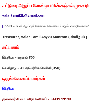
கட்டுரை அனுப்ப வேண்டிய மின்னஞ்சல் முகவரி:
valartamil2k@gmail.com
[
ISSN – உடன் ஆய்வுக் கோவை வெளியிடப்படும்; வரைவோலை:
Treasurer, Valar Tamil Aayvu Manram (Dindigul) ]
கட்டணம்
இந்தியா
–
உரூபாய்
800
வெளிநாடு
– 42
அமெரிக்க
வெள்ளி(
USD)
ஒருங்கிணைப்பாளர்கள்
இந்தியா
முனைவர்
சி
.
மை
.
சரோ சினிபாய்
– 94439 19198