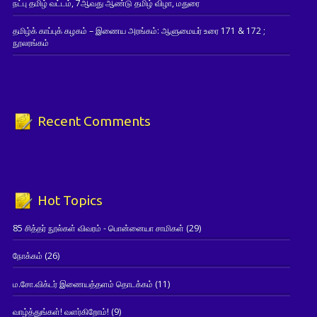
நட்பு தமிழ் வட்டம், 7ஆவது ஆண்டு தமிழ் விழா, மதுரை
தமிழ்க் காப்புக் கழகம் – இணைய அரங்கம்: ஆளுமையர் உரை 171 & 172 ;
நூலரங்கம்
Recent Comments
Hot Topics
85 சித்தர் நூல்கள் விவரம் - பொன்னையா சாமிகள்
(29)
நோக்கம்
(26)
ம.சோ.விக்டர் இணையத்தளம் தொடக்கம்
(11)
வாழ்த்துங்கள்! வளர்கிறோம்!
(9)