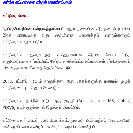
சார்ந்த கட்டுரைகள் ஏற்றுக் கொள்ளப்படும்.
கட்டுரை
விவரம்
“தமிழ்மொழியின்
பன்முகத்தன்மை
” எனும் தலைப்பின் கீழ் நடைபெற உள்ள
இந்த மாநாட்டிற்கு அது தொடர்பான அனைத்துப் பொருள்களிலும்
கட்டுரைகள் ஏற்கப்படும்.
கட்டுரைகள் துறைசார்ந்த வல்லுநர்களால் ஆய்வு செய்யப்பட்டுத்
தகுதியுள்ளவை ஏற்கப்படும். தேர்ந்தெடுக்கப்பட்ட கட்டுரைகள் பற்றிய தகவல்
மின்னஞ்சல் வாயிலாகத் தெரிவிக்கப்படும்
2019, ஏப்பிரல் 15ஆம் நாளுக்குள், ஆறு பக்கங்களுக்கு மிகாமல் முழுக்
கட்டுரையையும் அனுப்ப வேண்டும்.
கட்டுரைகள் தமிழில் மட்டும் ஒருங்குகுறி (Arial Unicode MS, Latha,
Vijaya) எழுத்துருக்களில் இருத்தல் வேண்டும்.
கட்டுரையாளர் பெயர், பணி விவரங்கள், முகவரி, மின்னஞ்சல், தொலைபேசி
எண் ஆகியவை கண்டிப்பாக சேர்த்து அனுப்ப வேண்டும்.