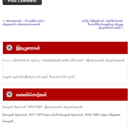
«
அளவளாவல் – மொழிபெயர்ப்பு
தமிழ் அறிஞர்கள், ஆசிரியர்கள்,
விருதாளர் சங்கரநாராயணன்
பேராசிரியர்களுக்கு விருது,
திருச்சிராப்பள்ளி
»
இதழுரைகள்
ச.ம.உ. பதினெண்மர் வழக்கு: மாற்றத்திற்குரியனவே தீர்ப்புகள்! – இலக்குவனார் திருவள்ளுவன்
எழுவர் வழக்கில் இரத்தப்பசியாறும் ‘மேகலை’யின் குரல்!
கலைச்சொற்கள்
வெருளி நோய்கள் 1616-1620 : இலக்குவனார் திருவள்ளுவன்
(வெருளி நோய்கள் 1611-1615 தொடர்ச்சி) வெருளி நோய்கள் 1616-1620 பரந்த சிந்தனை
வெருளி...