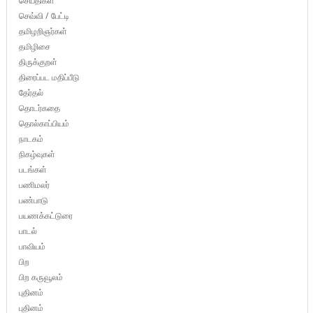
செய்திகள்
செவ்வி / பேட்டி
தமிழறிஞர்கள்
தமிழிசை
திருக்குறள்
திரைப்பட மதிப்பீடு
தேர்தல்
தொடர்கதை
தொல்காப்பியம்
நாடகம்
நிகழ்வுகள்
படங்கள்
பணிமலர்
பண்பாடு
பயணக்கட்டுரை
பாடல்
பாவியம்
பிற
பிற கருவூலம்
புதினம்
புதினம்