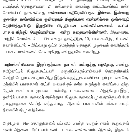
மொத்தத் தொகுதியான 21 என்பதைக் கணக்கு காட்டவேண்டும் என்ற
சொல்லப்பட்டதாக உள்ளது.
உண்மையை
எதிரொலிப்பதாக
இல்லை
.
இவ்வாறு
குறைந்த
எண்ணிக்கை
ஒன்றையும்
மிகுதியான
எண்ணிக்கை
ஒன்றையும்
தெரிவித்துவிட்டு இறுதியில்
மிகுதியான
எண்ணிக்கையைக்
கூட்டிப்
பா
.
ச
.
க
.
விற்குப்
பெரும்பான்மை
என்று கதையளக்கின்றனர்
.
இதனையே
மாற்றிச் சொன்னால் – பிசு சனதா தளத்திற்கு 15, பா.ச.க.விற்கு 6 எனக்
கணக்கிட்டால் – இவ்வாறு ஒட்டு மொத்தத் தொகுதி முடிவைக் கணித்தால்
– பா.ச.க.மண்ணைக் கெளவுகிறது என்றுதானே வருகிறது.
மாநிலக்கட்சிகளை
இழுப்பதற்கான
நாடகம்
என்பதற்கு
மற்றொரு
சான்று
.
தமிழ்நாட்டில் தி.மு.க.கூட்டணி அறுதிப்பெரும்பான்மைத் தொகுதிகளில்
வெற்றி பெறும் என்பதால் அது இந்தக் கருத்துக் கணிப்பை நம்பும். எனவே,
மத்தியில் பாசகதான் ஆட்சி அமைக்கும் என்ற கருத்துக் கணிப்பை ஏற்று
அதன் பக்கம் சாய முயலலாம் என்பதே பா.ச.க. எண்ணம். அதற்கேற்ப இதழ்
ஒன்றில் பா.ச.க. தலைவர் அமித்துசா தி.மு.க. தலைவர் மு.க.தாலினுடன் பேச
முயலுவதாகச் செய்தி வந்துள்ளது. ஆனால் பா.ச.க.வின் பக்கம் சாயும்
நிலையில் தி.மு.க.இல்லை.
அ.தி.மு.க. சில தொகுதிகளில் மட்டுமே வெற்றி பெறும் எனக் கூறுவதன்
மூலம் அதனை மிரட்டலாம் எனப் பா.ச.க. எண்ணலாம். ஆனால், இதனால்