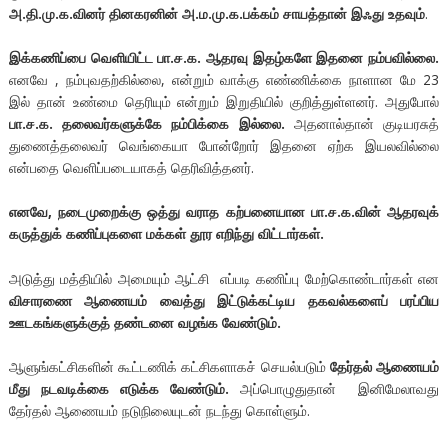
அ.தி.மு.க.வினர் தினகரனின் அ.ம.மு.க.பக்கம் சாயத்தான் இஃது உதவும்
.
இக்கணிப்பை வெளியிட்ட பா.ச.க. ஆதரவு இதழ்களே இதனை நம்பவில்லை.
எனவே , நம்புவதற்கில்லை, என்றும் வாக்கு எண்ணிக்கை நாளான மே 23
இல் தான் உண்மை தெரியும் என்றும் இறுதியில் குறித்துள்ளனர். அதுபோல்
பா.ச.க. தலைவர்களுக்கே நம்பிக்கை இல்லை.
அதனால்தான் குடியரசுத்
துணைத்தலைவர் வெங்கையா போன்றோர் இதனை ஏற்க இயலவில்லை
என்பதை வெளிப்படையாகத் தெரிவித்தனர்.
எனவே, நடைமுறைக்கு ஒத்து வராத கற்பனையான பா.ச.க.வின் ஆதரவுக்
கருத்துக் கணிப்புகளை மக்கள் தூர எறிந்து விட்டார்கள்.
அடுத்து மத்தியில் அமையும் ஆட்சி எப்படி கணிப்பு மேற்கொண்டார்கள் என
விசாரணை
ஆணையம்
வைத்து
இட்டுக்கட்டிய
தகவல்களைப்
பரப்பிய
ஊடகங்களுக்குத்
தண்டனை
வழங்க
வேண்டும்
.
ஆளுங்கட்சிகளின் கூட்டணிக் கட்சிகளாகச் செயல்படும்
தேர்தல்
ஆணையம்
மீது
நடவடிக்கை
எடுக்க
வேண்டும்
.
அப்பொழுதுதான் இனிமேலாவது
தேர்தல் ஆணையம் நடுநிலையுடன் நடந்து கொள்ளும்.