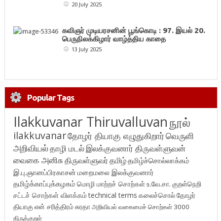
20 July 2025
கவிஞர் முடியரசனின் பூங்கொடி : 97. இயல் 20.
பெருநிலக்கிழார் வாழ்த்திய காதை
13 July 2025
Popular Tags
Ilakkuvanar Thiruvalluvan
நூல்
ilakkuvanar
தோழர் தியாகு எழுதுகிறார்
வெருளி
அறிவியல்
தாழி மடல்
இலக்குவனார் திருவள்ளுவன்
வைகை அனிசு
திருவள்ளுவர்
தமிழ்
தமிழ்ச்சொல்லாக்கம்
இ.பு.ஞானப்பிரகாசன்
மறைமலை இலக்குவனார்
தமிழ்க்காப்புக்கழகம்
மொழி மாற்றச் சொற்கள்
உ.வே.சா.
குறள்நெறி
சட்டச் சொற்கள் விளக்கம்
technical terms
கலைச்சொல்
தோழர்
தியாகு
என் சரித்திரம்
சுரதா
அறிவியல் வகைமைச் சொற்கள் 3000
திருக்குறள்