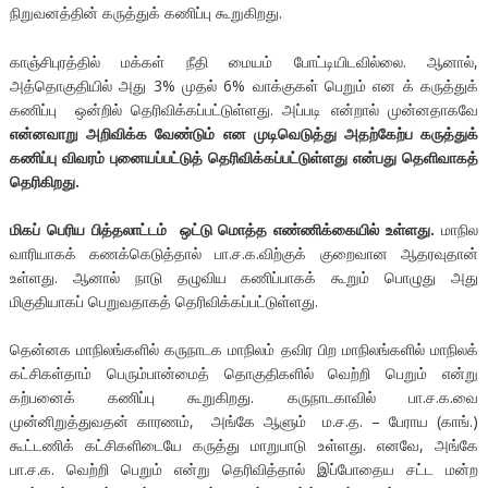
நிறுவனத்தின் கருத்துக் கணிப்பு கூறுகிறது.
காஞ்சிபுரத்தில் மக்கள் நீதி மையம் போட்டியிடவில்லை. ஆனால்,
அத்தொகுதியில் அது 3% முதல் 6% வாக்குகள் பெறும் என க் கருத்துக்
கணிப்பு ஒன்றில் தெரிவிக்கப்பட்டுள்ளது. அப்படி என்றால் முன்னதாகவே
என்னவாறு
அறிவிக்க
வேண்டும்
என
முடிவெடுத்து
அதற்கேற்ப
கருத்துக்
கணிப்பு
விவரம்
புனையப்பட்டுத்
தெரிவிக்கப்பட்டுள்ளது
என்பது
தெளிவாகத்
தெரிகிறது
.
மிகப் பெரிய
பித்தலாட்டம்
ஒட்டு
மொத்த
எண்ணிக்கையில்
உள்ளது
.
மாநில
வாரியாகக் கணக்கெடுத்தால் பா.ச.க.விற்குக் குறைவான ஆதரவுதான்
உள்ளது. ஆனால் நாடு தழுவிய கணிப்பாகக் கூறும் பொழுது அது
மிகுதியாகப் பெறுவதாகத் தெரிவிக்கப்பட்டுள்ளது.
தென்னக மாநிலங்களில் கருநாடக மாநிலம் தவிர பிற மாநிலங்களில் மாநிலக்
கட்சிகள்தாம் பெரும்பான்மைத் தொகுதிகளில் வெற்றி பெறும் என்று
கற்பனைக் கணிப்பு கூறுகிறது. கருநாடகாவில் பா.ச.க.வை
முன்னிறுத்துவதன் காரணம், அங்கே ஆளும் ம.ச.த. – பேராய (காங்.)
கூட்டணிக் கட்சிகளிடையே கருத்து மாறுபாடு உள்ளது. எனவே, அங்கே
பா.ச.க. வெற்றி பெறும் என்று தெரிவித்தால் இப்போதைய சட்ட மன்ற