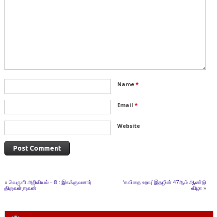
Name
*
Email
*
Website
«
வெருளி அறிவியல் – 8 : இலக்குவனார்
‘கவிதை உறவு’ இதழின் 47ஆம் ஆண்டு
திருவள்ளுவன்
விழா
»