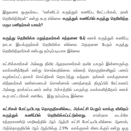
இதுவரை ஒருவர்கூட “என்னிடம் கருத்துக் கணிப்பு கேட்டார்கள், நான்
தெரிவித்தேன்” என்று கூற வில்லை.
கருத்துக்
கணிப்பில்
கருத்து
தெரிவித்த
மரும
மனிதர்கள்
யாவர்
?
கருத்து
தெரிவிக்க
மறுத்தவர்கள்
எத்தனை
பேர்
எனக் கருத்துக் கணிப்பு
நாடக இயக்குநர்கள் தெரிவிக்க வில்லை. அததனை பேரும் கருத்து
தெரிவித்தார்கள் என்பது நம்பும்படியாக இல்லை.
கட்சிக்காரர்கள் அல்லது தீவிர ஆதரவாளர்கள் தவிர யாரும் இன்னாருக்கு
வாக்களித்தேன் என்று சொல்வதில்லை. எல்லாத் தொகுதிகளிலும் பணம்
வழங்கப்பட்டதாகச் செய்திகள் தொடர்ந்து வந்தன. தங்கள் வாக்குகளை
விற்றவர்கள் உண்மையைச் சொன்னால் பணத்தைத் திருப்பிக் கேட்கலாம்
அல்லது தாக்கப்படலாம் என்ற அச்சத்தில் யாருக்கு வாக்களித்தோம் எனக்
கூற மாட்டார்கள். எனவே, இது நம்பும்படி இல்லை.
கட்சிகள்
போட்டியிடாத
தொகுதிகளில்கூட
அக்கட்சி
பெறும்
வாக்கு
விகிதம்
கருத்துக்
கணிப்பில்
தெரிவிக்கப்பட்டுள்ளது
.
சான்றாக வடக்கே
உத்தரகாண்டு மாநிலத்தில் ஆம் ஆத்மி கட்சி போட்டியிடவில்லை. ஆனால்,
அத்தொகுதியில் ஆம் ஆத்மிக்கு 2.9% வாக்குகள் கிடைக்கும் என்று ஒரு