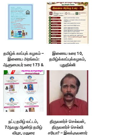
தமிழ்க் காப்புக் கழகம் –
இணைய உரை 10,
இணைய அரங்கம்:
தமிழ்க்காப்புக்கழகம்,
ஆளுமையர் உரை 173 &
புதுதில்லி
174 ; நூலரங்கம்
நட்பு தமிழ் வட்டம்,
திருவளர்ச் செல்வன்,
7ஆவது ஆண்டு தமிழ்
திருவளர்ச் செல்வி
விழா, மதுரை
சரியா? – இலக்குவனார்