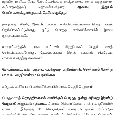
உறுப்பினர்களிடம் பேரம் பேசி ஆட்சியைக் கவிழ்க்கலாம் எனக் கருதுவதாக
அம்மாநிலத்தவர் தெரிவிக்கின்றனர்
.
ஆகவே, இதுவும்
பொய்க்கணக்குஎன்றுதான்
தெரியவருகிறது
.
குசராத்து, தில்லி, அசாமில் பா.ச.க. தனிப்பெரும்பான்மை பெறும் எனத்
தெரிவிக்கப்பட்டுள்ளது. ஒட்டு மொத்த எண்ணிக்கையில் இவை
குறைவானவையே!
மகாராட்டிரத்தில் பாசக கூட்டணி மிகுதியாகப் பெறும் எனத்
தெரிவிக்கப்பட்டுள்ளது. தேவைப்பட்டால் இதன் கூட்டணி சிவசேனா
பா.ச.க.விலிருந்து விலகலாம்.
மே
.
வங்காளம்
,
உ
.
பி
.,
பஞ்சாபு
,
வடகிழக்கு
மாநிலங்களில்
தென்னகம்
போன்று
பா.ச.க.
பெரும்பான்மை
பெறவில்லை
.
சம்மு,காசுமீரில் பாதி எண்ணிக்கையில் பாசக வெற்றி பெறுமாம்.
பொதுவாகத்
தொகுதிகளைக் கணிக்கும் பொழுது ஒன்று அல்லது இரண்டு
வேறுபாடு இருந்தால் ஏற்கலாம்
. ஆனால் அவ்வாறில்லை. சான்றாக ஒரிசாவில்
பாசக 6 இலிருந்து 19 தொகுதிகள் வரை பெறுமாம். அம்மாநில
ஆளுங்கட்சியான பிசு சனதா தளம் 2 இலிருந்து 15வரை பெறுமாம்.