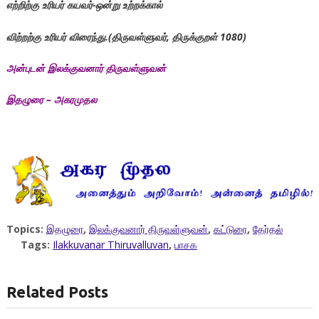
எற்றிற்கு உரியர் கயவர்-ஒன்று உற்றக்கால்
விற்றற்கு உரியர் விரைந்து.(திருவள்ளுவர், திருக்குறள் 1080)
அன்புடன் இலக்குவனார் திருவள்ளுவன்
இதழுரை – அகரமுதல
Topics:
இதழுரை
,
இலக்குவனார் திருவள்ளுவன்
,
கட்டுரை
,
தேர்தல்
Tags:
Ilakkuvanar Thiruvalluvan
,
பாசக
Related Posts