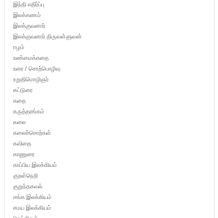
இந்தி எதிர்ப்பு
இலக்கணம்
இலக்குவனார்
இலக்குவனார் திருவள்ளுவன்
ஈழம்
உண்மைக்கதை
உரை / சொற்பொழிவு
உறுதிமொழிஞர்
கட்டுரை
கதை
கருத்தரங்கம்
கலை
கலைச்சொற்கள்
கவிதை
காணுரை
காப்பிய இலக்கியம்
குறள்நெறி
குறுந்தகவல்
சங்க இலக்கியம்
சமய இலக்கியம்