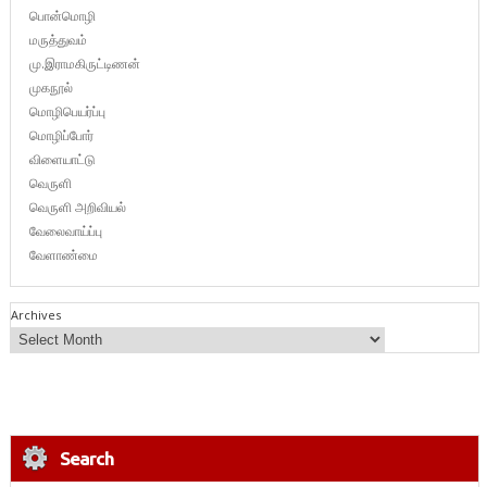
பொன்மொழி
மருத்துவம்
மு.இராமகிருட்டிணன்
முகநூல்
மொழிபெயர்ப்பு
மொழிப்போர்
விளையாட்டு
வெருளி
வெருளி அறிவியல்
வேலைவாய்ப்பு
வேளாண்மை
Archives
Search