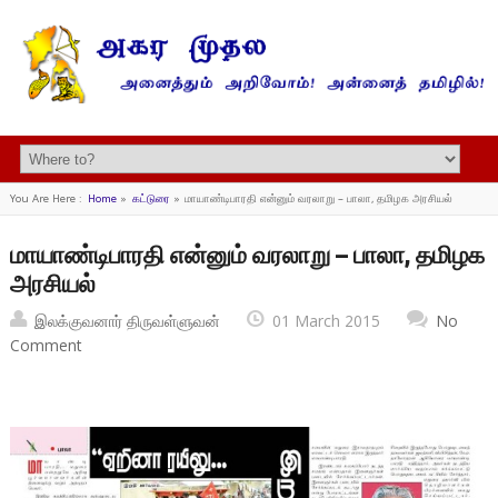
You Are Here :
Home
»
கட்டுரை
»
மாயாண்டிபாரதி என்னும் வரலாறு – பாலா, தமிழக அரசியல்
மாயாண்டிபாரதி என்னும் வரலாறு – பாலா, தமிழக
அரசியல்
இலக்குவனார் திருவள்ளுவன்
01 March 2015
No
Comment