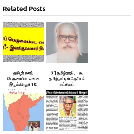
Related Posts
தமிழர் எனப்
3 ] தமிழ்நாடு , க.
பெருமைப்பட என்ன
தமிழ்நாட்டில் அரசியல்
இருக்கிறது? 10:
கட்சிகள்
தமிழ்மொழியைத்
தாய்நிலத்தில் வாழ
விடவில்லையே! :
இலக்குவனார்திருவள்ளுவன்