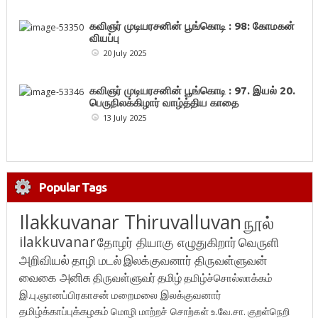
கவிஞர் முடியரசனின் பூங்கொடி : 98: கோமகன்
வியப்பு
20 July 2025
கவிஞர் முடியரசனின் பூங்கொடி : 97. இயல் 20.
பெருநிலக்கிழார் வாழ்த்திய காதை
13 July 2025
Popular Tags
Ilakkuvanar Thiruvalluvan
நூல்
ilakkuvanar
தோழர் தியாகு எழுதுகிறார்
வெருளி
அறிவியல்
தாழி மடல்
இலக்குவனார் திருவள்ளுவன்
வைகை அனிசு
திருவள்ளுவர்
தமிழ்
தமிழ்ச்சொல்லாக்கம்
இ.பு.ஞானப்பிரகாசன்
மறைமலை இலக்குவனார்
தமிழ்க்காப்புக்கழகம்
மொழி மாற்றச் சொற்கள்
உ.வே.சா.
குறள்நெறி