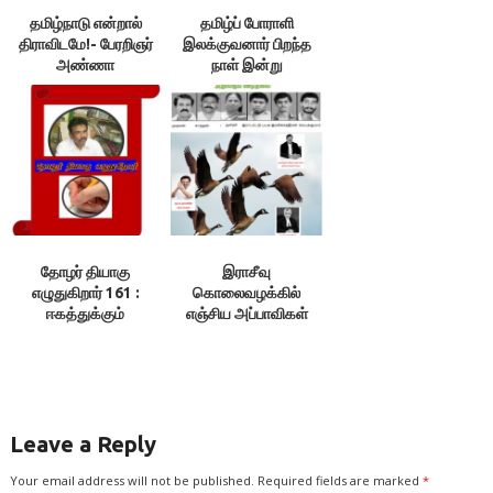
தமிழ்நாடு என்றால்
தமிழ்ப் போராளி
திராவிடமே!- பேரறிஞர்
இலக்குவனார் பிறந்த
அண்ணா
நாள் இன்று
(17.11.1910),
விடுதலை
தோழர் தியாகு
இராசீவு
எழுதுகிறார் 161 :
கொலைவழக்கில்
ஈகத்துக்கும்
எஞ்சிய அப்பாவிகள்
வீரத்துக்கும்
அறுவரும் விடுதலை-
இலக்கணமாய் வாழ்ந்த
இலக்குவனார்
புலவர் 1.￼
திருவள்ளுவன்
Leave a Reply
Your email address will not be published.
Required fields are marked
*