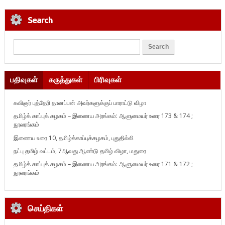
Search
பதிவுகள்
கருத்துகள்
பிரிவுகள்
கவிஞர் புத்தேரி தானப்பன் அவர்களுக்குப் பாராட்டு விழா
தமிழ்க் காப்புக் கழகம் – இணைய அரங்கம்: ஆளுமையர் உரை 173 & 174 ;
நூலரங்கம்
இணைய உரை 10, தமிழ்க்காப்புக்கழகம், புதுதில்லி
நட்பு தமிழ் வட்டம், 7ஆவது ஆண்டு தமிழ் விழா, மதுரை
தமிழ்க் காப்புக் கழகம் – இணைய அரங்கம்: ஆளுமையர் உரை 171 & 172 ;
நூலரங்கம்
செய்திகள்