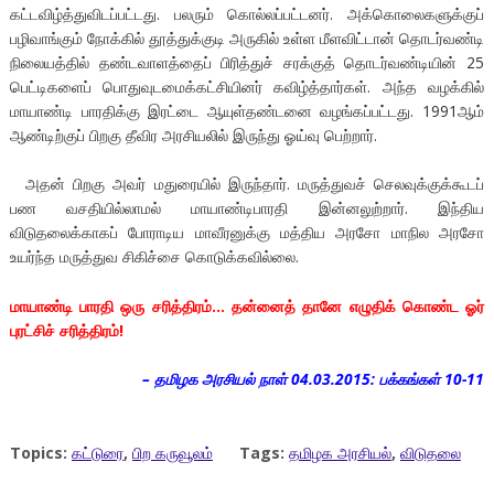
கட்டவிழ்த்துவிடப்பட்டது. பலரும் கொல்லப்பட்டனர். அக்கொலைகளுக்குப்
பழிவாங்கும் நோக்கில் தூத்துக்குடி அருகில் உள்ள மீளவிட்டான் தொடர்வண்டி
நிலையத்தில் தண்டவாளத்தைப் பிரித்துச் சரக்குத் தொடர்வண்டியின் 25
பெட்டிகளைப் பொதுவுடமைக்கட்சியினர் கவிழ்த்தார்கள். அந்த வழக்கில்
மாயாண்டி பாரதிக்கு இரட்டை ஆயுள்தண்டனை வழங்கப்பட்டது. 1991ஆம்
ஆண்டிற்குப் பிறகு தீவிர அரசியலில் இருந்து ஓய்வு பெற்றார்.
அதன் பிறகு அவர் மதுரையில் இருந்தார். மருத்துவச் செலவுக்குக்கூடப்
பண வசதியில்லாமல் மாயாண்டிபாரதி இன்னலுற்றார். இந்திய
விடுதலைக்காகப் போராடிய மாவீரனுக்கு மத்திய அரசோ மாநில அரசோ
உயர்ந்த மருத்துவ சிகிச்சை கொடுக்கவில்லை.
மாயாண்டி பாரதி ஒரு சரித்திரம்… தன்னைத் தானே எழுதிக் கொண்ட ஓர்
புரட்சிச் சரித்திரம்!
– தமிழக அரசியல் நாள் 04.03.2015: பக்கங்கள் 10-11
Topics:
கட்டுரை
,
பிற கருவூலம்
Tags:
தமிழக அரசியல்
,
விடுதலை