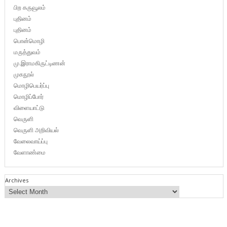
பிற கருவூலம்
புதினம்
புதினம்
பொன்மொழி
மருத்துவம்
மு.இராமகிருட்டிணன்
முகநூல்
மொழிபெயர்ப்பு
மொழிப்போர்
விளையாட்டு
வெருளி
வெருளி அறிவியல்
வேலைவாய்ப்பு
வேளாண்மை
Archives