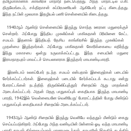
தமிழ்மாகாணக்
காங்கிரசு
மாநாடு நடைபெற்றது. அந்த மாநாட்டில் ம.கி.
திருவேங்கடம், சக்திதாசன் சுப்பிரமணியன் ஆகியோர் நட்பு கிடைத்தது.
இந்த நட்பின் மூலமாக இதழியல் பணி சென்னையில் கிடைத்தது.
1940ஆம் ஆண்டு சென்னையில் இருந்து சொந்த ஊரான மதுரைக்குச்
சென்றார். அப்போது இந்திய முசுலிம்கள் பாகிசுதான் பிரிவினை கேட்ட
சமயம். இதனால் இந்தியத் தேசிய காங்கிரசில் இருந்த முசுலிம்கள்
முதன்மை இழந்தார்கள். அப்போது பாகிசுதான் கோரிக்கையை எதிர்த்து
இந்து மகாசபை ஒன்று உருவாக்கப்பட்டது. இந்த சபையின் மதுரை
இராமநாதபுரம் மாவட்டச் செயலாளராக இருந்தார் மாயாண்டிபாரதி.
இரண்டாம் உலகப்போர் நடந்த சமயம் என்பதால் இளைஞர்கள் படையில்
சேர்க்கப்பட்டார்கள். இளைஞர்கள் படையில் சேர்க்கப்படக் கூடாது என்று
போராட்டங்கள் நடத்தித் திருவில்லிப்புத்தூர் சிறையில் ஆறு மாதங்கள்
அடைக்கப்பட்டார். அதன் பிறகு பாதுகாப்புக் கைதியாக இருந்த மாயாண்டி
பாரதி, 1942இல் ‘வெள்ளையனே வெளியேறு’ போராட்டத்தின் போது மீண்டும்
பாதுகாப்புக் கைதியாகச் சிறையில் அடைக்கப்பட்டார்.
1943ஆம் ஆண்டு சிறையில் இருந்து வெளியே வந்ததும் மீண்டும் கைது
செய்யப்படுகிறார். அப்போது அந்த வண்டியின் பின்னால் ஓடி வந்த மாயாண்டி
பாரதி தாயார் தில்லையம்மாள் மரணமடைந்தார். தாயாரின் இறுதிச் சடங்கில்