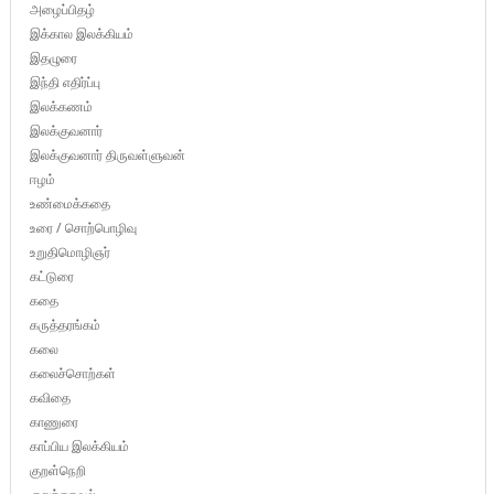
அழைப்பிதழ்
இக்கால இலக்கியம்
இதழுரை
இந்தி எதிர்ப்பு
இலக்கணம்
இலக்குவனார்
இலக்குவனார் திருவள்ளுவன்
ஈழம்
உண்மைக்கதை
உரை / சொற்பொழிவு
உறுதிமொழிஞர்
கட்டுரை
கதை
கருத்தரங்கம்
கலை
கலைச்சொற்கள்
கவிதை
காணுரை
காப்பிய இலக்கியம்
குறள்நெறி