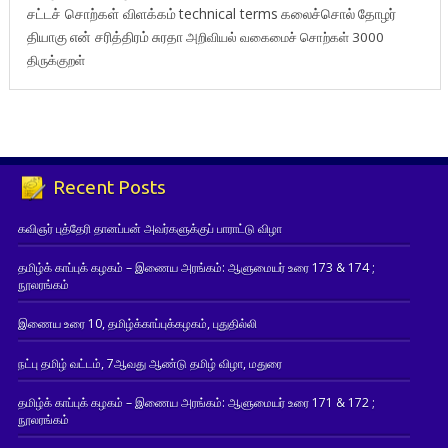
சட்டச் சொற்கள் விளக்கம்
technical terms
கலைச்சொல்
தோழர்
தியாகு
என் சரித்திரம்
சுரதா
அறிவியல் வகைமைச் சொற்கள் 3000
திருக்குறள்
Recent Posts
கவிஞர் புத்தேரி தானப்பன் அவர்களுக்குப் பாராட்டு விழா
தமிழ்க் காப்புக் கழகம் – இணைய அரங்கம்: ஆளுமையர் உரை 173 & 174 ;
நூலரங்கம்
இணைய உரை 10, தமிழ்க்காப்புக்கழகம், புதுதில்லி
நட்பு தமிழ் வட்டம், 7ஆவது ஆண்டு தமிழ் விழா, மதுரை
தமிழ்க் காப்புக் கழகம் – இணைய அரங்கம்: ஆளுமையர் உரை 171 & 172 ;
நூலரங்கம்