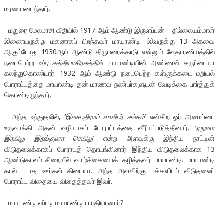
மரணமடைந்தார்.
மதுரை மேலமாசி வீதியில் 1917 ஆம் ஆண்டு இருளப்பன் – தில்லையம்மாள்
இணையருக்கு மகனாகப் பிறந்தவர் மாயாண்டி. இவருக்கு 13 அகவை
ஆகும்போது 1930ஆம் ஆண்டு திருமரைக்காடு என்னும் வேதாரண்யத்தில்
நடைபெற்ற
உப்பு சத்தியாகிரகத்தில்
மாயாண்டியின் அண்ணன் கருப்பையா
கலந்துகொண்டார். 1932 ஆம் ஆண்டு நடைபெற்ற கள்ளுக்கடை மறியல்
போராட்டத்தை மாயாண்டி தன் மாணவ நண்பர்களுடன் வேடிக்கை பார்த்துக்
கொண்டிருந்தார்.
அந்த உந்துதலில், ‘
இலசபதிராய் வாலிபர் சங்கம்
’ என்கிற ஓர் அமைப்பை
உருவாக்கி அதன் வழியாகப் போராட்டத்தை வீரியப்படுத்தினார். ‘
ஏறுனா
இரயிலு இறங்குனா செயிலு
’ என்ற அளவுக்கு இந்திய நாட்டின்
விடுதலைக்காகப் போராடத் தொடங்கினார். இந்திய விடுதலைக்காக 13
ஆண்டுகாலம் சிறையில் வாழ்க்கையைக் கழித்தவர் மாயாண்டி. மாயாண்டி
கால் படாத ஊர்கள் கிடையா. அந்த அளவிற்கு மக்களிடம் விடுதலைப்
போராட்ட விதையை விதைத்தவர் இவர்.
மாயாண்டி எப்படி மாயாண்டி பாரதியானார்?