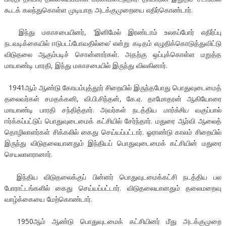
கூடக் கலந்துகொள்ள முடியாத அடக்குமுறையை எதிர்கொண்டார்.
இந்து மகாசபையினர், ‘இனிமேல் இரண்டாம் உலகப்போர் எதிர்ப்பு
நடவடிக்கையில் ஈடுபடப்போவதில்லை’ என்று கடிதம் எழுதிக்கொடுத்துவிட்டு
விடுதலை ஆகும்படிச் சொன்னார்கள். அதற்கு ஒப்புக்கொள்ள மறுத்த
மாயாண்டி பாரதி, இந்து மகாசபையில் இருந்து விலகினார்.
1941ஆம் ஆண்டு கோயம்புத்தூர் சிறையில் இருந்தபோது பொதுவுடைமைத்
தலைவர்கள் சமதக்கனி, வி.பி.சிந்தன், கே.ஏ. தாமோதரன் ஆகியோரை
மாயாண்டி பாரதி சந்தித்தார். அவர்கள் நடத்திய
மார்க்சிய
வகுப்பால்
ஈர்க்கப்பட்டுப் பொதுவுடைமைக் கட்சியில் சேர்ந்தார். மதுரை ஆர்வி ஆலைத்
தொழிலாளர்கள் சிக்கலில் கைது செய்யப்பட்டார். ஓராண்டு காலம் சிறையில்
இருந்து விடுதலையானதும் இந்தியப் பொதுவுடைமைக் கட்சியின் மதுரை
செயலாளரானார்.
இந்திய விடுதலைக்குப் பின்னர் பொதுவுடமைக்கட்சி நடத்திய பல
போராட்டங்களில் கைது செய்யப்பட்டார். விடுதலையானதும் தலைமறைவு
வாழ்க்கையை மேற்கொண்டார்.
1950ஆம் ஆண்டு பொதுவுடமைக் கட்சியினர் மீது அடக்குமுறை