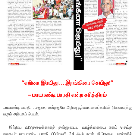
‘‘ஏறினா இரயிலு… இறங்கினா செயிலு!’’
– மாயாண்டி பாரதி என்ற சரித்திரம்
மாயாண்டி பாரதி… மதுரை என்றதுமே அறிவு பூர்வமானவர்களின் நினைவுக்கு
வரும் அற்புதப் பெயர்.
இந்திய விடுதலைக்காகத் தன்னுடைய வாழ்க்கையை ஈகம் செய்த
ஈகையர் மாயாண்டி பாரதி பிப்பிரவரி 24 ஆம் நாள் விடுதலை மண்ணில்