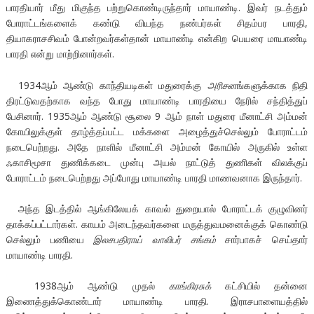
பாரதியார் மீது மிகுந்த பற்றுகொண்டிருந்தார் மாயாண்டி. இவர் நடத்தும்
போராட்டங்களைக் கண்டு வியந்த நண்பர்கள் சிதம்பர பாரதி,
தியாகராசசிவம் போன்றவர்கள்தான் மாயாண்டி என்கிற பெயரை மாயாண்டி
பாரதி என்று மாற்றினார்கள்.
1934ஆம் ஆண்டு காந்தியடிகள் மதுரைக்கு
அரிசன
ங்களுக்காக நிதி
திரட்டுவதற்காக வந்த போது மாயாண்டி பாரதியை நேரில் சந்தித்துப்
பேசினார். 1935ஆம் ஆண்டு சூலை 9 ஆம் நாள் மதுரை மீனாட்சி அம்மன்
கோயிலுக்குள் தாழ்த்தப்பட்ட மக்களை அழைத்துச்செல்லும் போராட்டம்
நடைபெற்றது. அதே நாளில் மீனாட்சி அம்மன் கோயில் அருகில் உள்ள
ஃகாசிமூசா துணிக்கடை முன்பு அயல் நாட்டுத் துணிகள் விலக்குப்
போராட்டம் நடைபெற்றது அப்போது மாயாண்டி பாரதி மாணவனாக இருந்தார்.
அந்த இடத்தில் ஆங்கிலேயக் காவல் துறையால் போராட்டக் குழுவினர்
தாக்கப்பட்டார்கள். காயம் அடைந்தவர்களை மருத்துவமனைக்குக் கொண்டு
செல்லும் பணியை
இலசபதிராய் வாலிபர் சங்கம்
சார்பாகச் செய்தார்
மாயாண்டி பாரதி.
1938ஆம் ஆண்டு முதல்
காங்கிரசுக்
கட்சியில் தன்னை
இணைத்துக்கொண்டார் மாயாண்டி பாரதி. இராசபாளையத்தில்