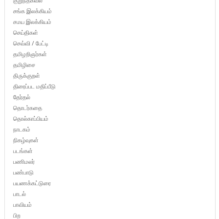
குறுந்தகவல்
சங்க இலக்கியம்
சமய இலக்கியம்
செய்திகள்
செவ்வி / பேட்டி
தமிழறிஞர்கள்
தமிழிசை
திருக்குறள்
திரைப்பட மதிப்பீடு
தேர்தல்
தொடர்கதை
தொல்காப்பியம்
நாடகம்
நிகழ்வுகள்
படங்கள்
பணிமலர்
பண்பாடு
பயணக்கட்டுரை
பாடல்
பாவியம்
பிற