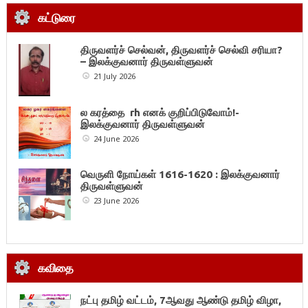
கட்டுரை
திருவளர்ச் செல்வன், திருவளர்ச் செல்வி சரியா?
– இலக்குவனார் திருவள்ளுவன்
21 July 2026
ல கரத்தை rh எனக் குறிப்பிடுவோம்!-
இலக்குவனார் திருவள்ளுவன்
24 June 2026
வெருளி நோய்கள் 1616-1620 : இலக்குவனார்
திருவள்ளுவன்
23 June 2026
கவிதை
நட்பு தமிழ் வட்டம், 7ஆவது ஆண்டு தமிழ் விழா,