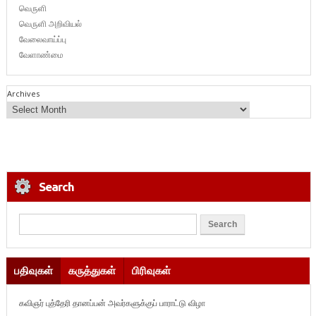
வெருளி
வெருளி அறிவியல்
வேலைவாய்ப்பு
வேளாண்மை
Archives
Search
பதிவுகள்
கருத்துகள்
பிரிவுகள்
கவிஞர் புத்தேரி தானப்பன் அவர்களுக்குப் பாராட்டு விழா