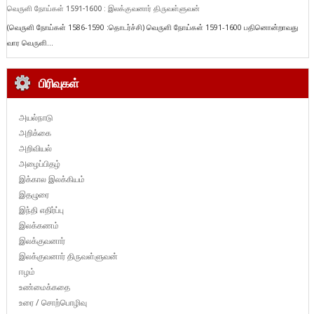
வெருளி நோய்கள் 1591-1600 : இலக்குவனார் திருவள்ளுவன்
(வெருளி நோய்கள் 1586-1590 :தொடர்ச்சி) வெருளி நோய்கள் 1591-1600 பதினொன்றாவது
வார வெருளி...
பிரிவுகள்
அயல்நாடு
அறிக்கை
அறிவியல்
அழைப்பிதழ்
இக்கால இலக்கியம்
இதழுரை
இந்தி எதிர்ப்பு
இலக்கணம்
இலக்குவனார்
இலக்குவனார் திருவள்ளுவன்
ஈழம்
உண்மைக்கதை
உரை / சொற்பொழிவு