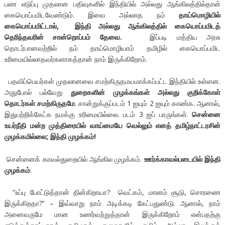
பண எடுப்பு முதலான பதிவுகளில் இந்தியில் அல்லது ஆங்கிலத்தில்தான்
கையொப்பமிடவேண்டும். இவை அல்லாத நம்
தாய்மொழியில்
கையொப்பமிட்டால்
,
இந்தி அல்லது ஆங்கிலத்தில் கையொப்பமிடத்
தெரிந்தவரின் சான்றொப்பம் தேவை.
இப்படி மத்திய அரசு
தொடர்பானவற்றில் நம் தாய்மொழியாம் தமிழில் கையொப்பமிட
உரிமையில்லாதவர்களாகத்தான் நாம் இருக்கிறோம்.
பதவிப்பெயர்கள் முதலானவை சமற்கிருதமயமாக்கப்பட்ட இந்தியில் உள்ளன.
அதுபோல் பல்வேறு
துறைகளின் முழக்கங்கள் அல்லது குறிக்கோள்
தொடர்கள் சமற்கிருதமே
. சான்றுக்குப்படம் 1 ஐயும் 2 ஐயும் காண்க. ஆனால்,
இதுபற்றிக்கேட்க நமக்கு உரிமையில்லை. படம் 3 ஐப் பாருங்கள்.
சென்னை
உயர்நீதி மன்ற முத்திரையில் வாய்மையே வெல்லும் எனத் தமிழ்நாட்டரசின்
முழக்கமில்லை; இந்தி முழக்கம்!
சென்னைக் காவல்துறையில் ஆங்கில முழக்கம்.
ஊர்க்காவல்படையில் இந்தி
முழக்கம்
.
“உப்பு போட்டுத்தான் தின்கிறாயா? வெட்கம், மானம் சூடு, சொரணை
இருக்கிறதா?” – இவ்வாறு நாம் அடிக்கடி கேட்பதுண்டு. ஆனால், நாம்
அனைவருமே மான உணர்வற்றுத்தான் இருக்கிறோம் என்பதற்கு