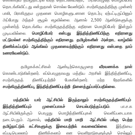
தொடங்கிவிட்டது என்றுதான் சொல்ல வேண்டும். சமற்கிருதத்திற்கு முன்னர்
பாலி, பிராகிருதம முதலான மொழிகளுடனான தொடர்பு ஏற்பட்டிருப்பினும்
அப்போது அந்தச் சூழல் எழவில்லை. ஆனால் 2,500 ஆண்டுகளுக்கு
முன்னர்த் தொடங்கிய சமற்கிருதத்திற்கு எதிரான மொழிப்போர் இன்றும்
முடியவில்லை.
மொழிப்போர் என்பது இந்தித்திணிப்பிற்கு எதிரானது
மட்டுமல்ல! சமற்கிருத்திற்கும் எதிரானது. தமிழர்களின் அன்றாட வாழ்வில்
திணிக்கப்படும் ஆங்கிலம் முதலானவற்றிற்கும் எதிரானது என்பதை நாம்
உணரவேண்டும்.
தமிழகக்கட்சிகள் ஆண்டிற்கொருமுறை
வீரவணக்க நாள்
கொண்டாடுகின்றனர். எப்பொழுதாவது மத்திய அரசின் இந்தித்திணிப்பு,
சமற்கிருதத் திணிப்புபற்றிச் பேசுகின்றனர். மற்ற நேரங்களில்
சமற்கிருத்திணிப்பு, இந்தித்திணிப்புபற்றி நினைத்துப்பார்ப்பதில்லை.
மத்தியில் யார் ஆட்சியில் இருந்தாலும் சமற்கிருதத்திணிப்பும்
இந்தித்திணிப்பும் முனைப்பாகச் செயல்படுத்தப்படும்
. பா.ச.க
ஆட்சியிலிருக்கும் பொழுது மொழித்திணிப்புகள் வெளிப்படையாக
நடைபெறும். ஆனால்,
மத்தியில் மாறி மாறி ஆட்சியில் பங்கு பெற்ற
தமிழ்நாட்டுக் கட்சிகளுக்கு இவைபற்றிக் கவலையில்லை
. இந்தியை
எப்படியெலலாம் திணிக்கலாம் என வெளிநாடுகளுக்குச் செல்லும்