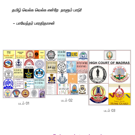
தமிழ் வெல்க வெல்க என்றே நாளும் பாடு!
–
பாவேந்தர் பாரதிதாசன்
படம் 02
படம் 01
படம் 03