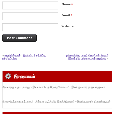
Name
*
Email
*
Website
«
ஈழத்தில் நான் : இலக்கியச் சந்திப்பு,
முல்லைத்தீவு, பாரதி பெண்கள் சிறுவர்
ஈச்சிலம்பற்று
இல்லத்தில் புத்தாடைகள் வழங்கல்
»
இதழுரைகள்
அனைத்து வகுப்புகளிலும் இவ்வாண்டே தமிழ் கற்பிக்கவும்! – இலக்குவனார் திருவள்ளுவன்
நினைவேந்தலுக்குத் தடை! : சிங்கள ஆட்சியில் இருக்கிறோமா? – இலக்குவனார் திருவள்ளுவன்