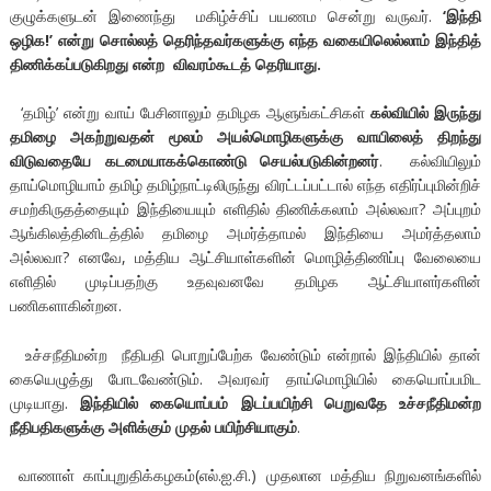
குழுக்களுடன் இணைந்து மகிழ்ச்சிப் பயணம சென்று வருவர்.
‘
இந்தி
ஒழிக
!’
என்று சொல்லத் தெரிந்தவர்களுக்கு எந்த வகையிலெல்லாம் இந்தித்
திணிக்கப்படுகிறது என்ற விவரம்கூடத் தெரியாது.
‘தமிழ்’ என்று வாய் பேசினாலும் தமிழக ஆளுங்கட்சிகள்
கல்வியில் இருந்து
தமிழை அகற்றுவதன் மூலம் அயல்மொழிகளுக்கு வாயிலைத் திறந்து
விடுவதையே கடமையாகக்கொண்டு செயல்படுகின்றனர்
. கல்வியிலும்
தாய்மொழியாம் தமிழ் தமிழ்நாட்டிலிருந்து விரட்டப்பட்டால் எந்த எதிர்ப்புமின்றிச்
சமற்கிருதத்தையும் இந்தியையும் எளிதில் திணிக்கலாம் அல்லவா? அப்புறம்
ஆங்கிலத்தினிடத்தில் தமிழை அமர்த்தாமல் இந்தியை அமர்த்தலாம்
அல்லவா? எனவே, மத்திய ஆட்சியாள்களின் மொழித்திணிப்பு வேலையை
எளிதில் முடிப்பதற்கு உதவுவனவே தமிழக ஆட்சியாளர்களின்
பணிகளாகின்றன.
உச்சநீதிமன்ற நீதிபதி பொறுப்பேற்க வேண்டும் என்றால் இந்தியில் தான்
கையெழுத்து போடவேண்டும். அவரவர் தாய்மொழியில் கையொப்பமிட
முடியாது.
இந்தியில் கையொப்பம் இடப்பயிற்சி பெறுவதே உச்சநீதிமன்ற
நீதிபதிகளுக்கு அளிக்கும் முதல் பயிற்சியாகும்
.
வாணாள் காப்புறுதிக்கழகம்(எல்.ஐ.சி.) முதலான மத்திய நிறுவனங்களில்