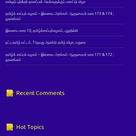
கவிஞர் புத்தேரி தானப்பன் அவர்களுக்குப் பாராட்டு விழா
தமிழ்க் காப்புக் கழகம் – இணைய அரங்கம்: ஆளுமையர் உரை 173 & 174 ;
நூலரங்கம்
இணைய உரை 10, தமிழ்க்காப்புக்கழகம், புதுதில்லி
நட்பு தமிழ் வட்டம், 7ஆவது ஆண்டு தமிழ் விழா, மதுரை
தமிழ்க் காப்புக் கழகம் – இணைய அரங்கம்: ஆளுமையர் உரை 171 & 172 ;
நூலரங்கம்
Recent Comments
Hot Topics