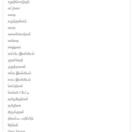
உறுதிமொழிஞர்
கட்டுரை
கதை
கருத்தரங்கம்
கலை
கலைச்சொற்கள்
கவிதை
காணுரை
காப்பிய இலக்கியம்
குறள்நெறி
குறுந்தகவல்
சங்க இலக்கியம்
சமய இலக்கியம்
செய்திகள்
செவ்வி / பேட்டி
தமிழறிஞர்கள்
தமிழிசை
திருக்குறள்
திரைப்பட மதிப்பீடு
தேர்தல்
தொடர்கதை