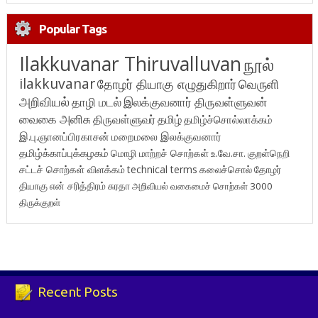
Popular Tags
Ilakkuvanar Thiruvalluvan
நூல்
ilakkuvanar
தோழர் தியாகு எழுதுகிறார்
வெருளி
அறிவியல்
தாழி மடல்
இலக்குவனார் திருவள்ளுவன்
வைகை அனிசு
திருவள்ளுவர்
தமிழ்
தமிழ்ச்சொல்லாக்கம்
இ.பு.ஞானப்பிரகாசன்
மறைமலை இலக்குவனார்
தமிழ்க்காப்புக்கழகம்
மொழி மாற்றச் சொற்கள்
உ.வே.சா.
குறள்நெறி
சட்டச் சொற்கள் விளக்கம்
technical terms
கலைச்சொல்
தோழர்
தியாகு
என் சரித்திரம்
சுரதா
அறிவியல் வகைமைச் சொற்கள் 3000
திருக்குறள்
Recent Posts