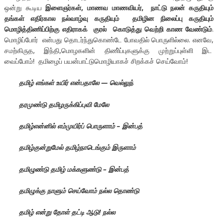
ஒன்று கூடிய
இளைஞர்கள்
,
மாணவ மாணவியர்,
நாட்டு நலன் கருதியும்
தங்கள் எதிர்கால நல்வாழ்வு கருதியும் தமிழின நிலைப்பு கருதியும்
மொழித்திணிப்பிற்கு எதிராகக் குரல் கொடுத்து வெற்றி காண வேண்டும்
.
மொழிப்போர் என்பது தொடர்ந்துகொண்டே போவதில் பொருளில்லை. எனவே,
சமற்கிருத, இந்தி,மொழகளின் திணி்ப்புகளுக்கு முற்றுப்புள்ளி இட
வைப்போம்! தமிழைப் பயன்பாட்டுமொழியாகச் சிறக்கச் செய்வோம்!
தமிழ் எங்கள் உயிர் என்பதாலே — வெல்லுந்
தரமுண்டு தமிழருக்கிப்புவி மேலே
தமிழ்என்னில் எம்முயிர்ப் பொருளாம் – இன்பத்
தமிழ்குன்றுமேல் தமிழ்நாடெங்கும் இருளாம்
தமிழுண்டு தமிழ் மக்களுண்டு – இன்பத்
தமிழுக்கு நாளும் செய்வோம் நல்ல தொண்டு
தமிழ் என்று தோள் தட்டி ஆடு! நல்ல