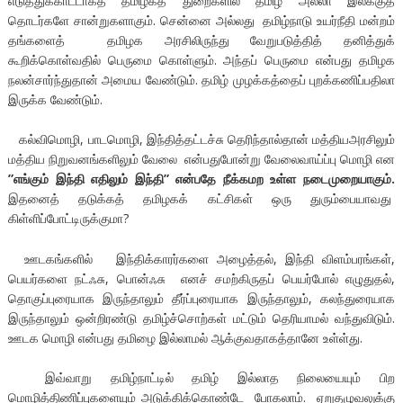
எடுத்துக்காட்டாகத் தமிழகத் துறைகளில் தமிழ் அல்லா இலக்குத்
தொடர்களே சான்றுகளாகும். சென்னை அல்லது தமிழ்நாடு உயர்நீதி மன்றம்
தங்களைத் தமிழக அரசிலிருந்து வேறுபடுத்தித் தனித்துக்
கூறிக்கொள்வதில் பெருமை கொள்ளும். அந்தப் பெருமை என்பது தமிழக
நலன்சார்ந்துதான் அமைய வேண்டும். தமிழ் முழக்கத்தைப் புறக்கணிப்பதிலா
இருக்க வேண்டும்.
கல்விமொழி, பாடமொழி, இந்தித்தட்டச்சு தெரிந்தால்தான் மத்தியஅரசிலும்
மத்திய நிறுவனங்களிலும் வேலை என்பதுபோன்று வேலைவாய்ப்பு மொழி என
”
எங்கும் இந்தி எதிலும் இந்தி
”
என்பதே நீக்கமற உள்ள நடைமுறையாகும்.
இதனைத் தடுக்கத் தமிழகக் கட்சிகள் ஒரு துரும்பையாவது
கிள்ளிப்போட்டிருக்குமா?
ஊடகங்களில் இந்திக்காரர்களை அழைத்தல், இந்தி விளம்பரங்கள்,
பெயர்களை நட்ஃசு, பொன்ஃசு எனச் சமற்கிருதப் பெயர்போல் எழுதுதல்,
தொகுப்புரையாக இருந்தாலும் தீர்ப்புரையாக இருந்தாலும், கலந்துரையாக
இருந்தாலும் ஒன்றிரண்டு தமிழ்ச்சொற்கள் மட்டும் தெரியாமல் வந்துவிடும்.
ஊடக மொழி என்பது தமிழை இல்லாமல் ஆக்குவதாகத்தானே உள்ள்து.
இவ்வாறு தமிழ்நாட்டில் தமிழ் இல்லாத நிலையையும் பிற
மொழித்திணிப்புகளையும் அடுக்கிக்கொண்டே போகலாம். ஏறுதழுவலுக்கு