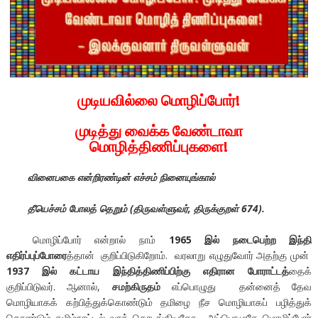
முடியவில்லை மொழிப்போர்!
முடித்து வைக்க வேண்டாவா
மொழித்திணிப்புகளை!
வினைபகை என்றிரண்டின் எச்சம் நினையுங்கால்
தீயெச்சம் போலத் தெறும் (
திருவள்ளுவர்,
திருக்குறள் 674).
மொழிப்போர் என்றால் நாம்
1965 இல் நடைபெற்ற இந்தி
எதிர்ப்புப்போரை
த்தான் குறிப்பிடுகிறோம். வரலாறு எழுதுவோர் அதற்கு முன்
1937 இல் கட்டாய இந்தித்திணிப்பிற்கு எதிரான போராட்டத்
தைக்
குறிப்பிடுவர். ஆனால்,
சமற்கிருதம்
எப்பொழுது தன்னைத் தேவ
மொழியாகக் கற்பித்துக்கொண்டும் தமிழை நீச மொழியாகப் பழித்துக்
கொண்டும் தமிழ்நாட்டில் வரத் தொடங்கியதோ, அப்பொழுதே மொழிப்போர்