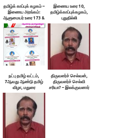
தமிழ்க் காப்புக் கழகம் –
இணைய உரை 10,
இணைய அரங்கம்:
தமிழ்க்காப்புக்கழகம்,
ஆளுமையர் உரை 173 &
புதுதில்லி
174 ; நூலரங்கம்
நட்பு தமிழ் வட்டம்,
திருவளர்ச் செல்வன்,
7ஆவது ஆண்டு தமிழ்
திருவளர்ச் செல்வி
விழா, மதுரை
சரியா? – இலக்குவனார்
திருவள்ளுவன்