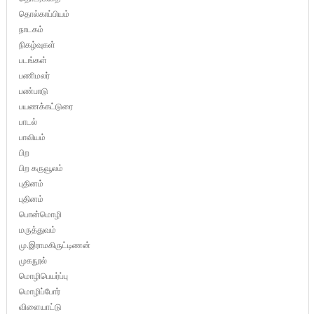
தொல்காப்பியம்
நாடகம்
நிகழ்வுகள்
படங்கள்
பணிமலர்
பண்பாடு
பயணக்கட்டுரை
பாடல்
பாவியம்
பிற
பிற கருவூலம்
புதினம்
புதினம்
பொன்மொழி
மருத்துவம்
மு.இராமகிருட்டிணன்
முகநூல்
மொழிபெயர்ப்பு
மொழிப்போர்
விளையாட்டு