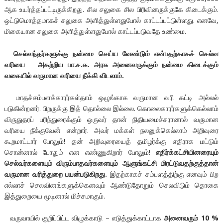
ஆக உயர்த்தப்பட்டிருக்கிறது. சில சலுகை சில பிரிவினருக்குகே கிடைக்கும்.
ஒட்டுமொத்தமாகச் சலுகை அளித்துள்ளதுபோல் காட்டப்பட்டுள்ளது. எனவே,
மிகையான சலுகை அளித்துள்ளதுபோல் காட்டப்படுவதே உண்மை.
செல்வந்தர்களுக்கு நன்மை செய்ய வேண்டும் என்பதற்காகச் செல்வ
வரியை அகற்றிய பா.ச.க. அரசு அனைவருக்கும் நன்மை கிடைக்கும்
வகையில் வருமான வரியை நீக்கி விடலாம்.
மாதச்சம்பளக்காரர்கள்தாம் ஒழுங்காக வருமான வரி கட்டி அல்லல்
படுகின்றனர். பிறருக்கு இத் தொல்லை இல்லை. கொலைகாரர்களுக்கெல்லாம்
விருதுதரப் பரிந்துரைக்கும் ஒருவர் தான் நிதியமைச்சரானால் வருமான
வரியை நீக்குவேன் என்றார். அவர் மக்கள் நலனுக்கெல்லாம் அறிவுரை
கூறமாட்டார் போலும்! தன் அறிவுரையைத் தமிழர்க்கு எதிராக மட்டும்
சொன்னால் போதும் என எண்ணுகிறார் போலும்!
எதிர்க்கட்சியினரையும்
செல்வர்களையும் விரும்பாதவர்களையும் ஆளுங்கட்சி மிரட்டுவதற்குத்தான்
வருமான வரித்துறை பயன்படுகிறது.
இதற்காகச் சம்பளத்திற்கு எனவும் பிற
எல்லாச் செலவினங்களுக்கெனவும் ஆண்டுதோறும் செலவிடும் தொகை
இத்துறையை மூடினால் மிச்சமாகும்.
வருவாயில் குறிப்பிட்ட விழுக்காடு – எடுத்துக்காட்டாக
அனைவரும்
10 %