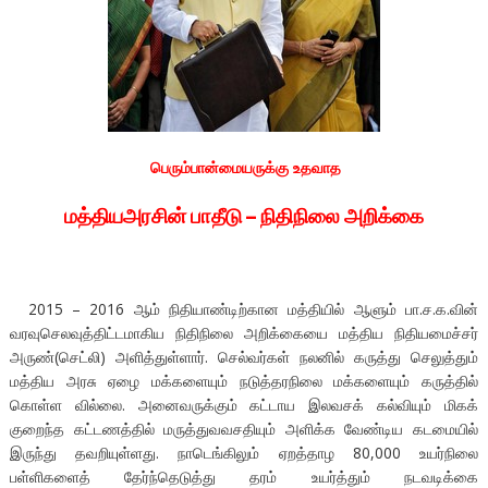
பெரும்பான்மையருக்கு உதவாத
மத்தியஅரசின் பாதீடு – நிதிநிலை அறிக்கை
2015 – 2016 ஆம் நிதியாண்டிற்கான மத்தியில் ஆளும் பா.ச.க.வின்
வரவுசெலவுத்திட்டமாகிய நிதிநிலை அறிக்கையை மத்திய நிதியமைச்சர்
அருண்(செட்லி) அளித்துள்ளார். செல்வர்கள் நலனில் கருத்து செலுத்தும்
மத்திய அரசு ஏழை மக்களையும் நடுத்தரநிலை மக்களையும் கருத்தில்
கொள்ள வில்லை. அனைவருக்கும் கட்டாய இலவசக் கல்வியும் மிகக்
குறைந்த கட்டணத்தில் மருத்துவவசதியும் அளிக்க வேண்டிய கடமையில்
இருந்து தவறியுள்ளது. நாடெங்கிலும் ஏறத்தாழ 80,000 உயர்நிலை
பள்ளிகளைத் தேர்ந்தெடுத்து தரம் உயர்த்தும் நடவடிக்கை