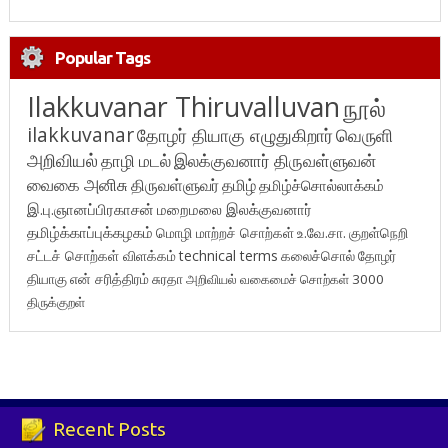
Popular Tags
Ilakkuvanar Thiruvalluvan
நூல்
ilakkuvanar
தோழர் தியாகு எழுதுகிறார்
வெருளி
அறிவியல்
தாழி மடல்
இலக்குவனார் திருவள்ளுவன்
வைகை அனிசு
திருவள்ளுவர்
தமிழ்
தமிழ்ச்சொல்லாக்கம்
இ.பு.ஞானப்பிரகாசன்
மறைமலை இலக்குவனார்
தமிழ்க்காப்புக்கழகம்
மொழி மாற்றச் சொற்கள்
உ.வே.சா.
குறள்நெறி
சட்டச் சொற்கள் விளக்கம்
technical terms
கலைச்சொல்
தோழர்
தியாகு
என் சரித்திரம்
சுரதா
அறிவியல் வகைமைச் சொற்கள் 3000
திருக்குறள்
Recent Posts