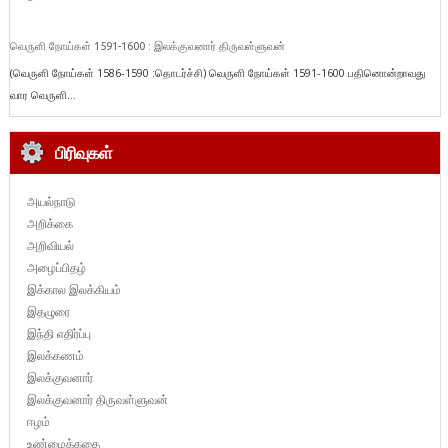
வெருளி நோய்கள் 1591-1600 : இலக்குவனார் திருவள்ளுவன்
(வெருளி நோய்கள் 1586-1590 :தொடர்ச்சி) வெருளி நோய்கள் 1591-1600 பதினொன்றாவது
வார வெருளி...
பிரிவுகள்
அயல்நாடு
அறிக்கை
அறிவியல்
அழைப்பிதழ்
இக்கால இலக்கியம்
இதழுரை
இந்தி எதிர்ப்பு
இலக்கணம்
இலக்குவனார்
இலக்குவனார் திருவள்ளுவன்
ஈழம்
உண்மைக்கதை