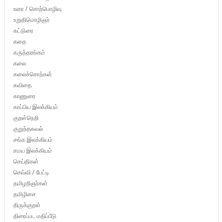
உரை / சொற்பொழிவு
உறுதிமொழிஞர்
கட்டுரை
கதை
கருத்தரங்கம்
கலை
கலைச்சொற்கள்
கவிதை
காணுரை
காப்பிய இலக்கியம்
குறள்நெறி
குறுந்தகவல்
சங்க இலக்கியம்
சமய இலக்கியம்
செய்திகள்
செவ்வி / பேட்டி
தமிழறிஞர்கள்
தமிழிசை
திருக்குறள்
திரைப்பட மதிப்பீடு