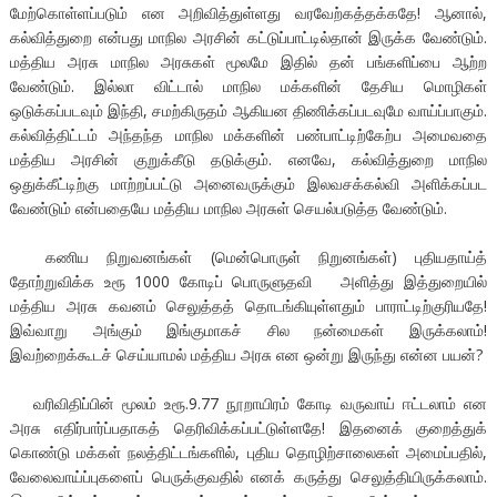
மேற்கொள்ளப்படும் என அறிவித்துள்ளது வரவேற்கத்தக்கதே! ஆனால்,
கல்வித்துறை என்பது மாநில அரசின் கட்டுப்பாட்டில்தான் இருக்க வேண்டும்.
மத்திய அரசு மாநில அரசுகள் மூலமே இதில் தன் பங்களிப்பை ஆற்ற
வேண்டும். இல்லா விட்டால் மாநில மக்களின் தேசிய மொழிகள்
ஒடுக்கப்படவும் இந்தி, சமற்கிருதம் ஆகியன திணிக்கப்படவுமே வாய்ப்பாகும்.
கல்வித்திட்டம் அந்தந்த மாநில மக்களின் பண்பாட்டிற்கேற்ப அமைவதை
மத்திய அரசின் குறுக்கீடு தடுக்கும். எனவே, கல்வித்துறை மாநில
ஒதுக்கீட்டிற்கு மாற்றப்பட்டு அனைவருக்கும் இலவசக்கல்வி அளிக்கப்பட
வேண்டும் என்பதையே மத்திய மாநில அரசுள் செயல்படுத்த வேண்டும்.
கணிய நிறுவனங்கள் (மென்பொருள் நிறுனங்கள்) புதியதாய்த்
தோற்றுவிக்க உரூ 1000 கோடிப் பொருளுதவி அளித்து இத்துறையில்
மத்திய அரசு கவனம் செலுத்தத் தொடங்கியுள்ளதும் பாராட்டிற்குரியதே!
இவ்வாறு அங்கும் இங்குமாகச் சில நன்மைகள் இருக்கலாம்!
இவற்றைக்கூடச் செய்யாமல் மத்திய அரசு என ஒன்று இருந்து என்ன பயன்?
வரிவிதிப்பின் மூலம் உரூ.9.77 நூறாயிரம் கோடி வருவாய் ஈட்டலாம் என
அரசு எதிர்பார்ப்பதாகத் தெரிவிக்கப்பட்டுள்ளதே! இதனைக் குறைத்துக்
கொண்டு மக்கள் நலத்திட்டங்களில், புதிய தொழிற்சாலைகள் அமைப்பதில்,
வேலைவாய்ப்புகளைப் பெருக்குவதில் எனக் கருத்து செலுத்தியிருக்கலாம்.