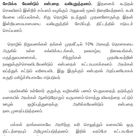
சேமிக்க வேண்டும் என்பதை வலியுறுத்தலாம்.
இதனைக் கூடுதல்
செலவினம் இன்றிச் சம்பளம் வழங்கும் அலுவலர் மூலம் நிறைவேற்றலாம். கூலி
வேலை பார்ப்பவர்கள், சிறு தொழில் நடத்துநர் முதலானோருக்கு இதன்
இன்றியமையாமையை வலியுறுத்திச் சேமிப்புத் திட்டத்தில் ஈடுபடச்
செய்யலாம்.
தொழில் நிறுவனங்கள் தங்கள் முதலீட்டில் 10% அளவுத் தொகையை
அருகில் உள்ள கல்விக்கூடங்கள், நலவாழ்வு நிலையங்கள்,
மருத்துவமனைகள், சிற்றூர்கள் முதலியவற்றின்
நலனுக்குச்செலவிடவேண்டும் என்பதைக் கட்டாயமாக்கலாம். அவர்கள்
ஏய்த்துக் கட்டும் வரியைவிட இது இருக்கும் என்பதால் அறப்பணியாகக்
கருதி மகிழ்ச்சியாகவே ஈடுபடுவர்.
பதவிகளில் உள்ளோர் குறுக்கு வழிகளில் பணம் பெறுவதைத் தடுக்கும்
வகையில் அவர்கள் ஆண்டுதோறும் வருமானம்-சொத்து விவரத்தை மட்டும்
ஊழல் ஒழிப்புத்துறைக்கு அளிக்கவேண்டும் என்பதை
நடைமுறைப்படுத்தலாம்.
மக்கள் தாங்களாகவே அரசிற்கு வரி செலுத்தும் வகையில் ஒரு
திட்டத்தையும் அறிமுகப்படுத்தலாம். இதில் வரம்போ கட்டாயமோ