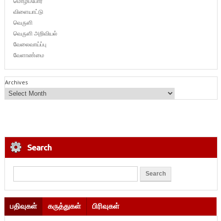
மொழிப்போர்
விளையாட்டு
வெருளி
வெருளி அறிவியல்
வேலைவாய்ப்பு
வேளாண்மை
Archives
Search
பதிவுகள்
கருத்துகள்
பிரிவுகள்