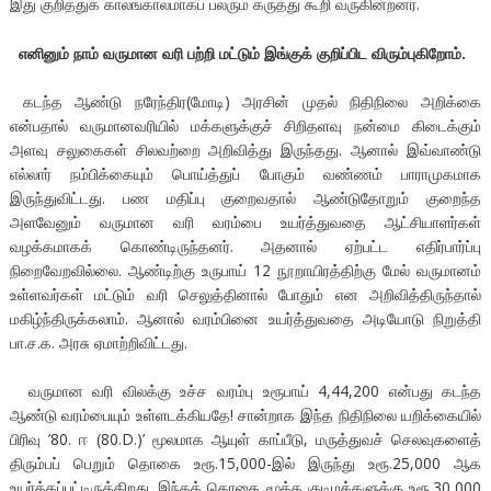
இது குறித்துக் காலங்காலமாகப் பலரும் கருத்து கூறி வருகின்றனர்.
எனினும் நாம் வருமான வரி பற்றி மட்டும் இங்குக் குறிப்பிட விரும்புகிறோம்.
கடந்த ஆண்டு நரேந்திர(மோடி) அரசின் முதல் நிதிநிலை அறிக்கை
என்பதால் வருமானவரியில் மக்களுக்குச் சிறிதளவு நன்மை கிடைக்கும்
அளவு சலுகைகள் சிலவற்றை அறிவித்து இருந்தது. ஆனால் இவ்வாண்டு
எல்லார் நம்பிக்கையும் பொய்த்துப் போகும் வண்ணம் பாராமுகமாக
இருந்துவிட்டது. பண மதிப்பு குறைவதால் ஆண்டுதோறும் குறைந்த
அளவேனும் வருமான வரி வரம்பை உயர்த்துவதை ஆட்சியாளர்கள்
வழக்கமாகக் கொண்டிருந்தனர். அதனால் ஏற்பட்ட எதிர்பார்ப்பு
நிறைவேறவில்லை. ஆண்டிற்கு உருபாய் 12 நூறாயிரத்திற்கு மேல் வருமானம்
உள்ளவர்கள் மட்டும் வரி செலுத்தினால் போதும் என அறிவித்திருந்தால்
மகிழ்ந்திருக்கலாம். ஆனால் வரம்பினை உயர்த்துவதை அடியோடு நிறுத்தி
பா.ச.க. அரசு ஏமாற்றிவிட்டது.
வருமான வரி விலக்கு உச்ச வரம்பு உரூபாய் 4,44,200 என்பது கடந்த
ஆண்டு வரம்பையும் உள்ளடக்கியதே! சான்றாக இந்த நிதிநிலை யறிக்கையில்
பிரிவு ’80. ஈ (80.D.)’ மூலமாக ஆயுள் காப்பீடு, மருத்துவச் செலவுகளைத்
திரும்பப் பெறும் தொகை உரூ.15,000-இல் இருந்து உரூ.25,000 ஆக
உயர்த்தப்பட்டிருக்கிறது. இந்தத் தொகை மூத்த குடிமக்களுக்கு உரூ.30,000