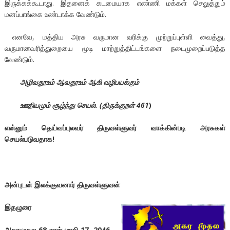
இருக்கக்கூடாது. இதனைக் கடமையாக எண்ணி மக்கள் செலுத்தும்
மனப்பாங்கை உண்டாக்க வேண்டும்.
எனவே, மத்திய அரசு வருமான வரிக்கு முற்றுப்புள்ளி வைத்து,
வருமானவரித்துறையை மூடி மாற்றுத்திட்டங்களை நடைமுறைப்படுத்த
வேண்டும்.
அழிவதூஉம் ஆவதூஉம் ஆகி வழிபயக்கும்
ஊதியமும் சூழ்ந்து செயல். (திருக்குறள்
461
)
என்னும் தெய்வப்புலவர் திருவள்ளுவர் வாக்கின்படி அரசுகள்
செயல்படுவதாக!
அன்புடன் இலக்குவனார் திருவள்ளுவன்
இதழுரை
அகரமுதல
68
நாள் மாசி
17, 2046