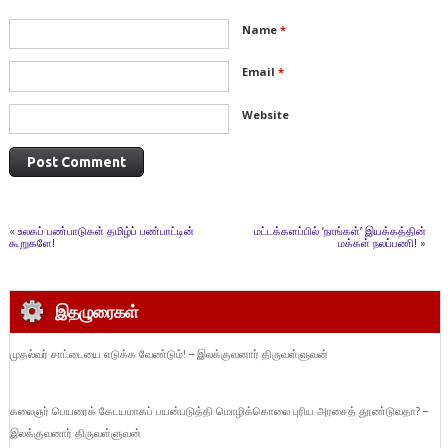
Name
*
Email
*
Website
«
உலகப் பண்பாடுகள் தமிழ்ப் பண்பாட்டின்
மட்டக்களப்பில் ‘நாங்கள்’ இயக்கத்தின்
கூறுகளே!
மக்கள் நலப்பணி!
»
இதழுரைகள்
முதல்வர் சாட்டையை எடுக்க வேண்டும்! – இலக்குவனார் திருவள்ளுவன்
கலைஞர் பெயரைக் கேடயமாகப் பயன்படுத்தி மொழிக்கொலை புரிய அரசைத் தூண்டுவதா? –
இலக்குவனார் திருவள்ளுவன்