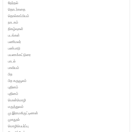
தேர்தல்
தொடர்கதை
தொல்காப்பியம்
நாடகம்
நிகழ்வுகள்
படங்கள்
பணிமலர்
பண்பாடு
பயணக்கட்டுரை
பாடல்
பாவியம்
பிற
பிற கருவூலம்
புதினம்
புதினம்
பொன்மொழி
மருத்துவம்
மு.இராமகிருட்டிணன்
முகநூல்
மொழிபெயர்ப்பு