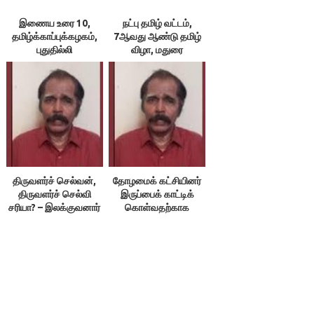
இணைய உரை 10,
நட்பு தமிழ் வட்டம்,
தமிழ்க்காப்புக்கழகம்,
7ஆவது ஆண்டு தமிழ்
புதுதில்லி
விழா, மதுரை
திருவளர்ச் செல்வன்,
தோழமைக் கட்சியினர்
திருவளர்ச் செல்வி
இருப்பைக் காட்டிக்
சரியா? – இலக்குவனார்
கொள்வதற்காக
திருவள்ளுவன்
எதையும் பேசக்கூடாது!