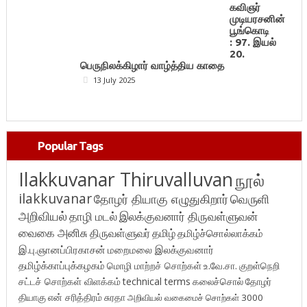
கவிஞர்
முடியரசனின்
பூங்கொடி
: 97. இயல்
20.
பெருநிலக்கிழார் வாழ்த்திய காதை
13 July 2025
Popular Tags
Ilakkuvanar Thiruvalluvan
நூல்
ilakkuvanar
தோழர் தியாகு எழுதுகிறார்
வெருளி
அறிவியல்
தாழி மடல்
இலக்குவனார் திருவள்ளுவன்
வைகை அனிசு
திருவள்ளுவர்
தமிழ்
தமிழ்ச்சொல்லாக்கம்
இ.பு.ஞானப்பிரகாசன்
மறைமலை இலக்குவனார்
தமிழ்க்காப்புக்கழகம்
மொழி மாற்றச் சொற்கள்
உ.வே.சா.
குறள்நெறி
சட்டச் சொற்கள் விளக்கம்
technical terms
கலைச்சொல்
தோழர்
தியாகு
என் சரித்திரம்
சுரதா
அறிவியல் வகைமைச் சொற்கள் 3000