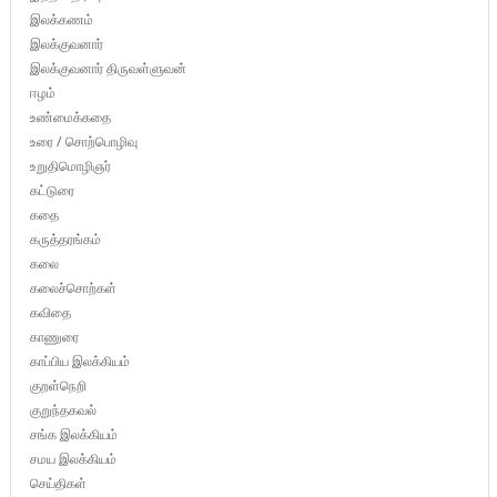
இலக்கணம்
இலக்குவனார்
இலக்குவனார் திருவள்ளுவன்
ஈழம்
உண்மைக்கதை
உரை / சொற்பொழிவு
உறுதிமொழிஞர்
கட்டுரை
கதை
கருத்தரங்கம்
கலை
கலைச்சொற்கள்
கவிதை
காணுரை
காப்பிய இலக்கியம்
குறள்நெறி
குறுந்தகவல்
சங்க இலக்கியம்
சமய இலக்கியம்
செய்திகள்