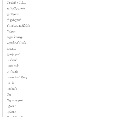
செவ்வி / பேட்டி
தமிழறிஞர்கள்
தமிழிசை
திருக்குறள்
திரைப்பட மதிப்பீடு
தேர்தல்
தொடர்கதை
தொல்காப்பியம்
நாடகம்
நிகழ்வுகள்
படங்கள்
பணிமலர்
பண்பாடு
பயணக்கட்டுரை
பாடல்
பாவியம்
பிற
பிற கருவூலம்
புதினம்
புதினம்