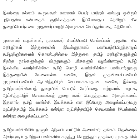
இவற்றை எல்லாம் கூறுவதன் காரணம் பெயர் மாற்றம் என்பது ஒன்றும்
புதியதல்ல என்பதைக் குறிக்கத்தான். இப்போதைய அரசிலும் சில
துறைப்பெயர்களை முதல்வர் மாற்றி அழைக்கச் செய்துள்ளதை அறிவோம்.
முனைவர் ம.நன்னன், முனைவர் சிலம்பொலி செல்லப்பன் முதலிய சில
அறிஞர்கள் இத்துறையின் இயக்குநராகப் பணியாற்றியிருந்தாலும்
தமிழறிஞர்களைக் கொண்டதில்லை இத்துறை. தமிழ் அறிஞர்களுக்கும்
சிறந்த நூல்களுக்கும் விருதுகளும் பரிசுகளும் வழங்கினாலும் தமிழ்
இலக்கிய வளர்ச்சிக்கோ தமிழ் மொழி வளர்ச்சிக்கோ பணியாற்றுவது
இத்துறையின் வேலையல்ல. எனவே, இதன் முதன்மைப்பணியும்
முழுமைப்பணியும் ஆட்சித்தமிழ்ச் செயலாக்கம்தான். எனவே, இல்லாத
தமிழ்வளர்ச்சியைத் துறையின் பெயரில் சேர்ப்பதை மாற்றலாம். மாறாக,
ஆட்சித்தமிழ்ச் செயலாக்கத் துறை எனப் பொருத்தமாக அழைக்கலாம்.
இதனால், தமிழ் வளர்ச்சி இயக்ககம் என இப்போது அழைக்கப்படுவது
ஆட்சித்தமிழ் இயக்ககம் என்றோ ஆட்சித்தமிழ்ச் செயலாக்க இயக்ககம்
என்றோ அழைக்கப்படலாம்.
தமிழ்வளர்ச்சியில் நாளும் ஆர்வம் காட்டும் அமைச்சர் தங்கம் தென்னரசு
அவர்களும் தமிழ்நலப்பணிகளில் கருத்து செலுத்தும் முதல்வர் மு.க.தாலின்