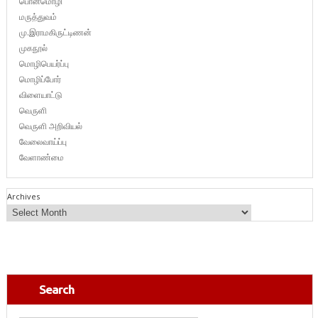
பொன்மொழி
மருத்துவம்
மு.இராமகிருட்டிணன்
முகநூல்
மொழிபெயர்ப்பு
மொழிப்போர்
விளையாட்டு
வெருளி
வெருளி அறிவியல்
வேலைவாய்ப்பு
வேளாண்மை
Archives
Search