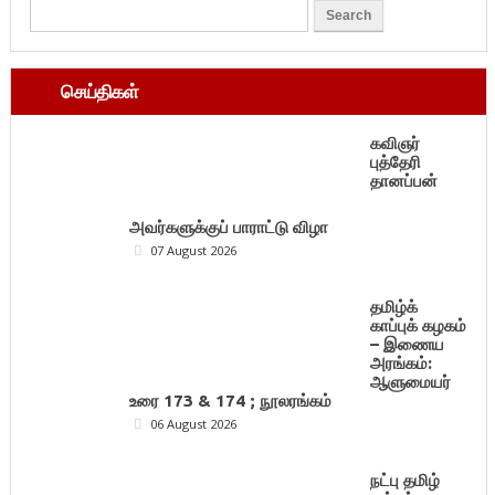
செய்திகள்
கவிஞர்
புத்தேரி
தானப்பன்
அவர்களுக்குப் பாராட்டு விழா
07 August 2026
தமிழ்க்
காப்புக் கழகம்
– இணைய
அரங்கம்:
ஆளுமையர்
உரை 173 & 174 ; நூலரங்கம்
06 August 2026
நட்பு தமிழ்