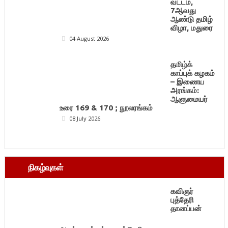
வட்டம்,
7ஆவது
ஆண்டு தமிழ்
விழா, மதுரை
04 August 2026
தமிழ்க்
காப்புக் கழகம்
– இணைய
அரங்கம்:
ஆளுமையர்
உரை 169 & 170 ; நூலரங்கம்
08 July 2026
நிகழ்வுகள்
கவிஞர்
புத்தேரி
தானப்பன்