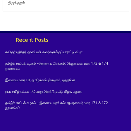
திருக்குறள்
Recent Posts
கவிஞர் புத்தேரி தானப்பன் அவர்களுக்குப் பாராட்டு விழா
தமிழ்க் காப்புக் கழகம் – இணைய அரங்கம்: ஆளுமையர் உரை 173 & 174 ;
நூலரங்கம்
இணைய உரை 10, தமிழ்க்காப்புக்கழகம், புதுதில்லி
நட்பு தமிழ் வட்டம், 7ஆவது ஆண்டு தமிழ் விழா, மதுரை
தமிழ்க் காப்புக் கழகம் – இணைய அரங்கம்: ஆளுமையர் உரை 171 & 172 ;
நூலரங்கம்