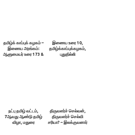
தமிழ்க் காப்புக் கழகம் –
இணைய உரை 10,
இணைய அரங்கம்:
தமிழ்க்காப்புக்கழகம்,
ஆளுமையர் உரை 173 &
புதுதில்லி
174 ; நூலரங்கம்
நட்பு தமிழ் வட்டம்,
திருவளர்ச் செல்வன்,
7ஆவது ஆண்டு தமிழ்
திருவளர்ச் செல்வி
விழா, மதுரை
சரியா? – இலக்குவனார்
திருவள்ளுவன்