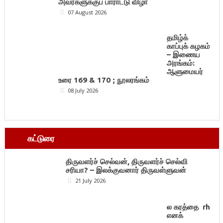
அவர்களுக்குப் பாராட்டு விழா
07 August 2026
தமிழ்க்
காப்புக் கழகம்
– இணைய
அரங்கம்:
ஆளுமையர்
உரை 169 & 170 ; நூலரங்கம்
08 July 2026
கட்டுரை
திருவளர்ச் செல்வன், திருவளர்ச் செல்வி
சரியா? – இலக்குவனார் திருவள்ளுவன்
21 July 2026
ல கரத்தை rh
எனக்