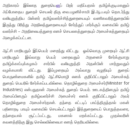
அதிகாரம் இல்லாத துறையெ
ன
ப் பிறர் மதிப்பதால் தமிழ்க்குடிமகனும்
அப்போதைய துறைச் செயலர் திரு வை.பழனிச்சாமி இ.ஆ.ப.வும் தொடர்ந்து
வலியுறுத்திய பின்னர் தமிழ்வளர்ச்சித்துறையையும் வணிகவரித்துறையில்
இருந்து பிரித்து அறநிலத்துறையையும் சேர்த்துப் பார்க்கும் வகையில் தமிழ்
வளர்ச்சி – அறநிலையத்துறை எனச் செயலகத்துறையும் அமைச்சுத்துறையும்
அழைக்கப்பட்டன.
ஆட்சி மாறியதும் இப்பெயர் மறைந்து விட்டது. ஓவ்வொரு முறையும் ஆட்சி
மாறியதும் இவ்வாறு பெயர் மறைவதும் அதனைச் சேர்க்குமாறு
தமிழ்க்காப்புக்கழகம் சார்பில் வலியுறுத்தி அதன்பின் மாற்றுவதும்
வழக்கமாகி விட்டது. இம்முறையும் அவ்வாறு எழுதியும் துறைப்
பொருண்மைகளில் தமிழ் ஆட்சிமொழி எனக் குறிப்பிட்டாலும் அமைச்சுத்
துறைப் பெயரில் சேர்க்கப்படவில்லை. தொழில்துறை அமைச்சர்(Minister for
Industries) என்பதுதான் அமைச்சுத் துறைப் பெயர். ஊடகத்தினரும் தமிழ்
அமைப்பினரும் தமிழ்வளர்ச்சி அமைச்சர் எனக் குறிப்பிட்டாலும் அவர்
தொழில்துறை அமைச்சர்தான். தந்தை எட்டடிப் பாய்ந்திருந்தால் மகன்
பதினாறடி பாயும் வகையில் செயல்பட்டாலும் இத்துறையைப் பொறுத்தவரை,
தந்தையால் சூட்டப்பட்டது, மகனால் மறக்கப்பட்டது. முதல்வரின்
கவனத்திற்கு இது செல்லவில்லையா எனத் தெரியவில்லை.