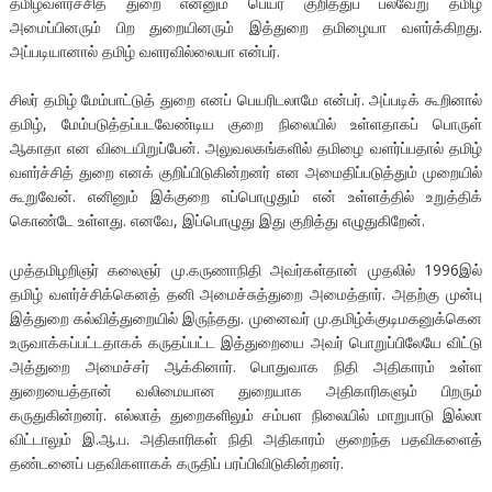
தமிழ்வளர்ச்சித் துறை என்னும் பெயர் குறித்துப் பல்வேறு தமிழ்
அமைப்பினரும் பிற துறையினரும் இத்துறை தமிழையா வளர்க்கிறது.
அப்படியானால் தமிழ் வளரவில்லையா என்பர்.
சிலர் தமிழ் மேம்பாட்டுத் துறை எனப் பெயரிடலாமே என்பர். அப்படிக் கூறினால்
தமிழ், மேம்படுத்தப்படவேண்டிய குறை நிலையில் உள்ளதாகப் பொருள்
ஆகாதா என விடையிறுப்பேன். அலுவலகங்களில் தமிழை வளர்ப்பதால் தமிழ்
வளர்ச்சித் துறை எனக் குறிப்பிடுகின்றனர் என அமைதிப்படுத்தும் முறையில்
கூறுவேன். எனினும் இக்குறை எப்பொழுதும் என் உள்ளத்தில் உறுத்திக்
கொண்டே உள்ளது. எனவே, இப்பொழுது இது குறித்து எழுதுகிறேன்.
முத்தமிழறிஞர் கலைஞர் மு.கருணாநிதி அவர்கள்தான் முதலில் 1996இல்
தமிழ் வளர்ச்சிக்கெனத் தனி அமைச்சுத்துறை அமைத்தார். அதற்கு முன்பு
இத்துறை கல்வித்துறையில் இருந்தது. முனைவர் மு.தமிழ்க்குடிமகனுக்கென
உருவாக்கப்பட்டதாகக் கருதப்பட்ட இத்துறையை அவர் பொறுப்பிலேயே விட்டு
அத்துறை அமைச்சர் ஆக்கினார். பொதுவாக நிதி அதிகாரம் உள்ள
துறையைத்தான் வலிமையான துறையாக அதிகாரிகளும் பிறரும்
கருதுகின்றனர். எல்லாத் துறைகளிலும் சம்பள நிலையில் மாறுபாடு இல்லா
விட்டாலும் இ.ஆ.ப. அதிகாரிகள் நிதி அதிகாரம் குறைந்த பதவிகளைத்
தண்டனைப் பதவிகளாகக் கருதிப் பரப்பிவிடுகின்றனர்.