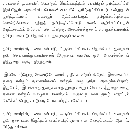
செயலகத் துறையின் பெயரிலும் இயக்ககத்தின் பெயரிலும் தமிழ்வளர்ச்சி
இருப்பினும் அமைச்சுப் பொருண்மைகளில் தமிழ்ஆட்சிமொழி என்றுதான்
குறித்துள்ளனர். கலைஞர் ஆட்சிமாறியதும் தமிழ்க்காப்புக்கழக
வேண்டுகோளை ஏற்றுத் தமிழ்ஆட்சிமொழி எனக் குறிக்கப்பட்டதன்
அடிப்படையில் அப்பெயர் தொடர்கிறது. அமைச்சுத்துறைப் பொருண்மைகளில்
தமிழ்ப் பண்பாடு, தொல்லியல் துறைகளும் உள்ளன.
தமிழ் வளர்ச்சி, கலை-பண்பாடு, அருங்காட்சியகம், தொல்லியல் துறைகள்
ஒரே செயலகத்துறையில்தான் இருந்தன. எனவே, ஒரே அமைச்சர்தான்
இத்துறைகளுக்கு இருந்தனர்.
இங்கே மற்றொரு வேண்டுகோளைக் குறிக்க விரும்புகிறேன். இலங்கையில்
துறை என்றும் திணைக்களம் என்றும் வேறுபடுத்தி அழைக்கின்றனர்.
இதுபோல், இயக்ககத் துறைகளைத் துறை என்றும் செயலகத்துறைகளைத்
திணை என்றும் அழைக்க வேண்டும். (ஆறாவது உலக தமிழ் மாநாட்டில்
அளிக்கப் பெற்ற கட்டுரை, கோலாலம்பூர், மலேசியா)
தமிழ் வளர்ச்சி, கலை-பண்பாடு, அருங்காட்சியகம், தொல்லியல் துறைகள்
ஒரே துறையாக இருந்தால் வளர்தமிழ்த்துறை என அழைக்கலாம். ஆனால்,
பிரிந்து உள்ளன.