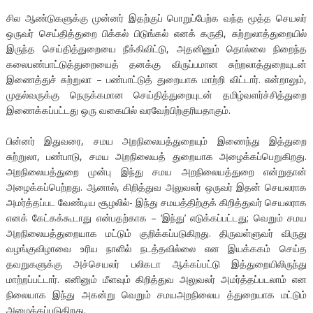
சில ஆண்டுகளுக்கு முன்னர் இதற்குப் பொறுப்பேற்க வந்த மூத்த செயலர்
ஒருவர் செய்தித்துறை பிக்கல் பிடுங்கல் எனக் கருதி, சுற்றுலாத்துறையில்
இருந்த செய்தித்துறையை நீக்கிவிட்டு, அதனினும் தொல்லை நிறைந்த
கலைபண்பாட்டுத்துறையைத் தனக்கு விருப்பமான சுற்றலாத்துறையுடன்
இணைத்துச் சுற்றுலா – பண்பாட்டுத் துறையாக மாற்றி விட்டார். என்றாலும்,
முதல்வருக்கு நெருக்கமான செய்தித்துறையுடன் தமிழ்வளர்ச்சித்துறை
இணைக்கப்பட்டது ஒரு வகையில் வரவேற்பிற்குரியதாகும்.
பின்னர் இதுவரை, சமய அறநிலையத்துறையும் இணைந்து இத்துறை
சுற்றுலா, பண்பாடு, சமய அறநிலையத் துறையாக அழைக்கப்பெறுகிறது.
அறநிலையத்துறை முன்பு இந்து சமய அறநிலையத்துறை என்றுதான்
அழைக்கப்பெற்றது. ஆனால், கிறித்துவ அலுவலர் ஒருவர் இதன் செயலராக
அமர்த்தப்பட வேண்டிய சூழலில்- இந்து சமயத்திற்குக் கிறித்துவர் செயலராக
எனக் கேட்கக்கூடாது என்பதற்காக – ‘இந்து’ எடுக்கப்பட்டது; வெறும் சமய
அறநிலையத்துறையாக மட்டும் குறிக்கப்படுகிறது. திருவள்ளுவர் விருது
வழங்குவிழாவை உரிய நாளில் நடத்தவில்லை என இயக்ககம் செய்த
தவறுகளுக்கு அச்செயலர் பலிகடா ஆக்கப்பட்டு இத்துறையிலிருந்து
மாற்றப்பட்டார். எனினும் மீளவும் கிறித்துவ அலுவலர் அமர்த்தப்படலாம் என
நிலையாக இந்து அகன்று வெறும் சமயஅறநிலைய த்துறையாக மட்டும்
அழைக்கப்படுகிறது.