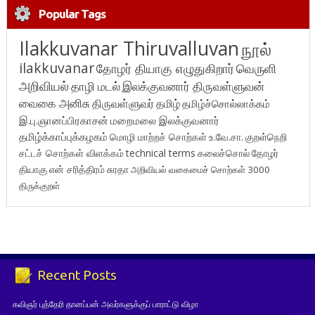
Popular Tags
Ilakkuvanar Thiruvalluvan
நூல்
ilakkuvanar
தோழர் தியாகு எழுதுகிறார்
வெருளி
அறிவியல்
தாழி மடல்
இலக்குவனார் திருவள்ளுவன்
வைகை அனிசு
திருவள்ளுவர்
தமிழ்
தமிழ்ச்சொல்லாக்கம்
இ.பு.ஞானப்பிரகாசன்
மறைமலை இலக்குவனார்
தமிழ்க்காப்புக்கழகம்
மொழி மாற்றச் சொற்கள்
உ.வே.சா.
குறள்நெறி
சட்டச் சொற்கள் விளக்கம்
technical terms
கலைச்சொல்
தோழர்
தியாகு
என் சரித்திரம்
சுரதா
அறிவியல் வகைமைச் சொற்கள் 3000
திருக்குறள்
Recent Posts
கவிஞர் புத்தேரி தானப்பன் அவர்களுக்குப் பாராட்டு விழா