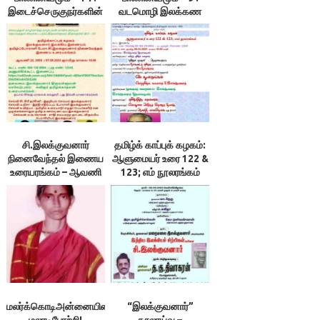
இடைச்செருகுநர்களின்
வடமொழி இலக்கண
தோல்விக்கான
நூலாசிரியர் அறுபத்து
காரணங்கள்-
நால்வர் என்னும் புரட்டு –
இலக்குவனார்
இலக்குவனார்
திருவள்ளுவன்
திருவள்ளுவன்
சி.இலக்குவனார்
தமிழ்க் காப்புக் கழகம்:
நினைவேந்தல் இணைய
ஆளுமையர் உரை 122 &
உரையரங்கம் – ஆவணி
123; எம் நூலரங்கம்
22, 2056 /
07.09.2025 ஞாயிறு
காலை 10.00
மலர்க்கொடிஅன்னையின்‌
“இலக்குவனார்”
மலரடிபோற்றி!
நூலாய்வு –