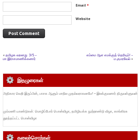
Email
*
Website
«
தமிழக வரலாறு 3/5 –
எம்மை ஆள எமக்குத் தெரியும்! –
மா.இராசமாணிக்கனார்
ம.குமரவேல்
»
இதழுரைகள்
அதிகார வெறி இருப்பின், பாசக ஆளும் மாநில முதல்வராகலாமே! – இலக்குவனார் திருவள்ளுவன்
மும்மணி யாண்டுகள்: மொழிப்போர் பொன்விழா, தமிழியக்க நூற்றாண்டு விழா, காங்கிரசு
துரத்தப்பட்ட பொன்விழா
கலைச்சொற்கள்