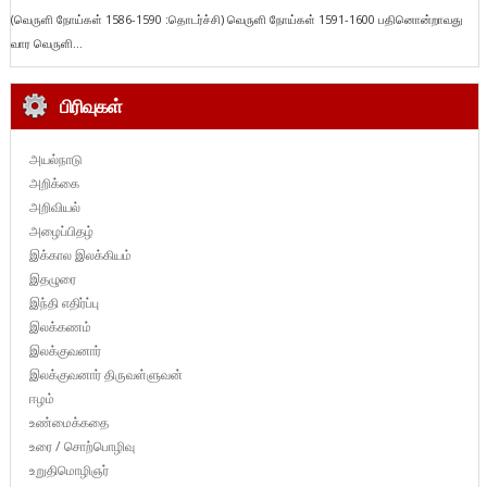
(வெருளி நோய்கள் 1586-1590 :தொடர்ச்சி) வெருளி நோய்கள் 1591-1600 பதினொன்றாவது
வார வெருளி...
பிரிவுகள்
அயல்நாடு
அறிக்கை
அறிவியல்
அழைப்பிதழ்
இக்கால இலக்கியம்
இதழுரை
இந்தி எதிர்ப்பு
இலக்கணம்
இலக்குவனார்
இலக்குவனார் திருவள்ளுவன்
ஈழம்
உண்மைக்கதை
உரை / சொற்பொழிவு
உறுதிமொழிஞர்