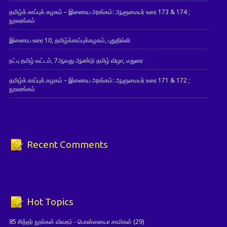
தமிழ்க் காப்புக் கழகம் – இணைய அரங்கம்: ஆளுமையர் உரை 173 & 174 ;
நூலரங்கம்
இணைய உரை 10, தமிழ்க்காப்புக்கழகம், புதுதில்லி
நட்பு தமிழ் வட்டம், 7ஆவது ஆண்டு தமிழ் விழா, மதுரை
தமிழ்க் காப்புக் கழகம் – இணைய அரங்கம்: ஆளுமையர் உரை 171 & 172 ;
நூலரங்கம்
Recent Comments
Hot Topics
85 சித்தர் நூல்கள் விவரம் - பொன்னையா சாமிகள்
(29)