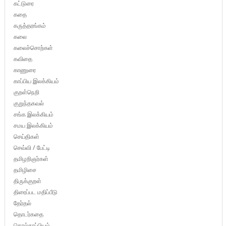
கட்டுரை
கதை
கருத்தரங்கம்
கலை
கலைச்சொற்கள்
கவிதை
காணுரை
காப்பிய இலக்கியம்
குறள்நெறி
குறுந்தகவல்
சங்க இலக்கியம்
சமய இலக்கியம்
செய்திகள்
செவ்வி / பேட்டி
தமிழறிஞர்கள்
தமிழிசை
திருக்குறள்
திரைப்பட மதிப்பீடு
தேர்தல்
தொடர்கதை
தொல்காப்பியம்