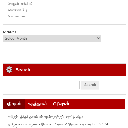
வெருளி அறிவியல்
வேலைவாய்ப்பு
வேளாண்மை
Archives
Search
பதிவுகள்
கருத்துகள்
பிரிவுகள்
கவிஞர் புத்தேரி தானப்பன் அவர்களுக்குப் பாராட்டு விழா
தமிழ்க் காப்புக் கழகம் – இணைய அரங்கம்: ஆளுமையர் உரை 173 & 174 ;