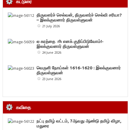
கட்டுரை
திருவளர்ச் செல்வன், திருவளர்ச் செல்வி சரியா?
– இலக்குவனார் திருவள்ளுவன்
21 July 2026
ல கரத்தை rh எனக் குறிப்பிடுவோம்!-
இலக்குவனார் திருவள்ளுவன்
24 June 2026
வெருளி நோய்கள் 1616-1620 : இலக்குவனார்
திருவள்ளுவன்
23 June 2026
கவிதை
நட்பு தமிழ் வட்டம், 7ஆவது ஆண்டு தமிழ் விழா,
மதுரை