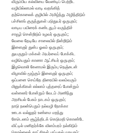
விரும்பிய கல்வியை வேண்டிப் பெற்றிட
வழியில்லாமல் வாடி வதங்கித்
தற்கொலைக் குழியில் அமிழ்ந்து அழிந்திடும்
பச்சிளங் குருத்துகள் படுதுயர் ஒருபுறம்;
வாடிய பயிரைக் கண்டது,ம் வருந்திச்
சாவூர் சென்றிடும் உழவர் ஒருபுறம்;;
வேலை தேடியே சாலையில் நின்றிடும்
இளைஞர் துன்ப ஓலம் ஒருபுறம்;
துயருறும் மக்கள் அயர்வைப் போக்கிட
வழியெதும் காணா ஆட்சியர் ஒருபுறம்;
இழவொலி கேளாமல் இரும்பு நெஞ்சுடன்
விழாவில் மூழ்கும் இளைஞர் ஒருபுறம்;
ஒப்பனை செய்தே திரையில் வலம்வரும்
மினுக்கிகள் எல்லாம் புத்தரைப் போன்றும்
வள்ளலார் போன்றும் வேடம் அணிந்து
அரசியல் பேசும் நாடகம் ஒருபுறம்;
நாடு நலன்பெறும் நல்வழி நோக்கா
ஊடக வல்லுநர் உண்மை மறந்து
கேடெலாம் சூழ்ந்திடக் கெடுமதி கொண்டே
விட்டில் மனிதர்க்கே விளம்பரம் நல்கிடும்
தொல்லைக் காட்சிகள் பரப்புதல் மறுபுறம்;