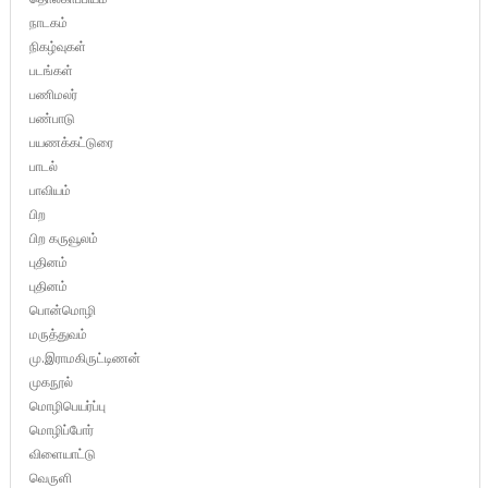
நாடகம்
நிகழ்வுகள்
படங்கள்
பணிமலர்
பண்பாடு
பயணக்கட்டுரை
பாடல்
பாவியம்
பிற
பிற கருவூலம்
புதினம்
புதினம்
பொன்மொழி
மருத்துவம்
மு.இராமகிருட்டிணன்
முகநூல்
மொழிபெயர்ப்பு
மொழிப்போர்
விளையாட்டு
வெருளி