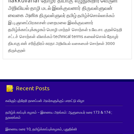
ilakkuvanar
தோழர் தியாகு எழுதுகிறார்
வெருளி
அறிவியல்
தாழி மடல்
இலக்குவனார் திருவள்ளுவன்
வைகை அனிசு
திருவள்ளுவர்
தமிழ்
தமிழ்ச்சொல்லாக்கம்
இ.பு.ஞானப்பிரகாசன்
மறைமலை இலக்குவனார்
தமிழ்க்காப்புக்கழகம்
மொழி மாற்றச் சொற்கள்
உ.வே.சா.
குறள்நெறி
சட்டச் சொற்கள் விளக்கம்
technical terms
கலைச்சொல்
தோழர்
தியாகு
என் சரித்திரம்
சுரதா
அறிவியல் வகைமைச் சொற்கள் 3000
திருக்குறள்
Recent Posts
கவிஞர் புத்தேரி தானப்பன் அவர்களுக்குப் பாராட்டு விழா
தமிழ்க் காப்புக் கழகம் – இணைய அரங்கம்: ஆளுமையர் உரை 173 & 174 ;
நூலரங்கம்
இணைய உரை 10, தமிழ்க்காப்புக்கழகம், புதுதில்லி