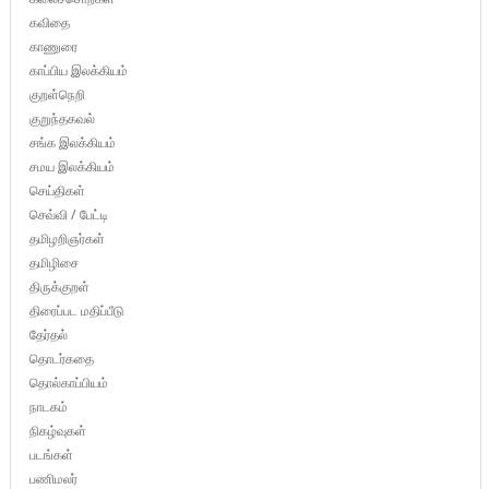
கவிதை
காணுரை
காப்பிய இலக்கியம்
குறள்நெறி
குறுந்தகவல்
சங்க இலக்கியம்
சமய இலக்கியம்
செய்திகள்
செவ்வி / பேட்டி
தமிழறிஞர்கள்
தமிழிசை
திருக்குறள்
திரைப்பட மதிப்பீடு
தேர்தல்
தொடர்கதை
தொல்காப்பியம்
நாடகம்
நிகழ்வுகள்
படங்கள்
பணிமலர்