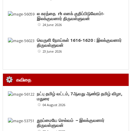
ல கரத்தை rh எனக் குறிப்பிடுவோம்!-
இலக்குவனார் திருவள்ளுவன்
24 June 2026
வெருளி நோய்கள் 1616-1620 : இலக்குவனார்
திருவள்ளுவன்
23 June 2026
கவிதை
நட்பு தமிழ் வட்டம், 7ஆவது ஆண்டு தமிழ் விழா,
மதுரை
04 August 2026
தூய்மையே செல்வம் – இலக்குவனார்
திருவள்ளுவன்