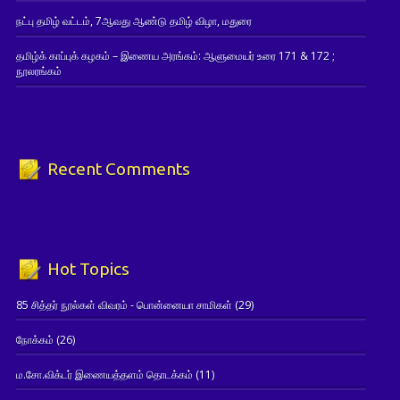
நட்பு தமிழ் வட்டம், 7ஆவது ஆண்டு தமிழ் விழா, மதுரை
தமிழ்க் காப்புக் கழகம் – இணைய அரங்கம்: ஆளுமையர் உரை 171 & 172 ;
நூலரங்கம்
Recent Comments
Hot Topics
85 சித்தர் நூல்கள் விவரம் - பொன்னையா சாமிகள்
(29)
நோக்கம்
(26)
ம.சோ.விக்டர் இணையத்தளம் தொடக்கம்
(11)