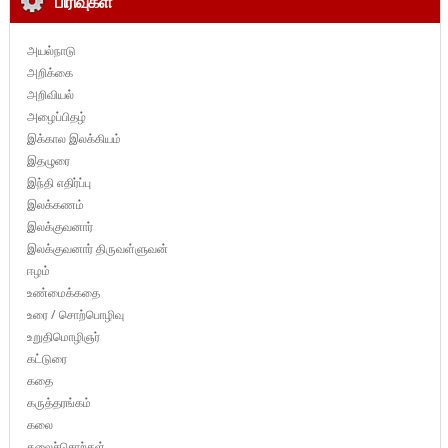
பிரிவுகள்
அயல்நாடு
அறிக்கை
அறிவியல்
அழைப்பிதழ்
இக்கால இலக்கியம்
இதழுரை
இந்தி எதிர்ப்பு
இலக்கணம்
இலக்குவனார்
இலக்குவனார் திருவள்ளுவன்
ஈழம்
உண்மைக்கதை
உரை / சொற்பொழிவு
உறுதிமொழிஞர்
கட்டுரை
கதை
கருத்தரங்கம்
கலை
கலைச்சொற்கள்