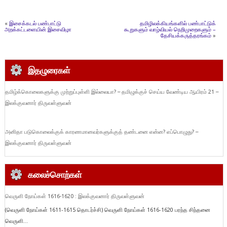
«
இசைக்கடல் பண்பாட்டு
தமிழிலக்கியங்களில் பண்பாட்டுக்
அறக்கட்டளையின் இசைவிழா
கூறுகளும் வாழ்வியல் நெறிமுறைகளும் –
தேசியக்கருத்தரங்கம்
»
இதழுரைகள்
தமிழ்க்கொலைகளுக்கு முற்றுப்புள்ளி இல்லையா? – தமிழுக்குச் செய்ய வேண்டிய ஆயிரம் 21 –
இலக்குவனார் திருவள்ளுவன்
அனிதா படுகொலைக்குக் காரணமானவர்களுக்குத் தண்டனை என்ன? எப்பொழுது? –
இலக்குவனார் திருவள்ளுவன்
கலைச்சொற்கள்
வெருளி நோய்கள் 1616-1620 : இலக்குவனார் திருவள்ளுவன்
(வெருளி நோய்கள் 1611-1615 தொடர்ச்சி) வெருளி நோய்கள் 1616-1620 பரந்த சிந்தனை
வெருளி...