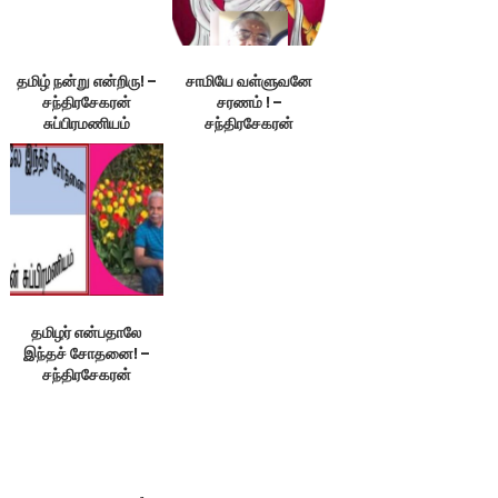
தமிழ் நன்று என்றிரு! –
சாமியே வள்ளுவனே
சந்திரசேகரன்
சரணம் ! –
சுப்பிரமணியம்
சந்திரசேகரன்
சுப்பிரமணியம்
தமிழர் என்பதாலே
இந்தச் சோதனை! –
சந்திரசேகரன்
சுப்பிரமணியம்