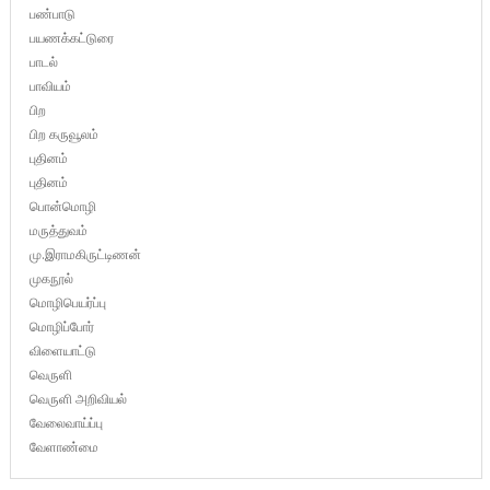
பண்பாடு
பயணக்கட்டுரை
பாடல்
பாவியம்
பிற
பிற கருவூலம்
புதினம்
புதினம்
பொன்மொழி
மருத்துவம்
மு.இராமகிருட்டிணன்
முகநூல்
மொழிபெயர்ப்பு
மொழிப்போர்
விளையாட்டு
வெருளி
வெருளி அறிவியல்
வேலைவாய்ப்பு
வேளாண்மை