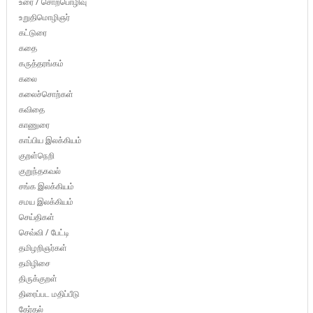
உரை / சொற்பொழிவு
உறுதிமொழிஞர்
கட்டுரை
கதை
கருத்தரங்கம்
கலை
கலைச்சொற்கள்
கவிதை
காணுரை
காப்பிய இலக்கியம்
குறள்நெறி
குறுந்தகவல்
சங்க இலக்கியம்
சமய இலக்கியம்
செய்திகள்
செவ்வி / பேட்டி
தமிழறிஞர்கள்
தமிழிசை
திருக்குறள்
திரைப்பட மதிப்பீடு
தேர்தல்