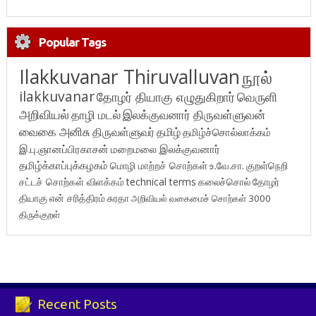
Popular Tags
Ilakkuvanar Thiruvalluvan
நூல்
ilakkuvanar
தோழர் தியாகு எழுதுகிறார்
வெருளி
அறிவியல்
தாழி மடல்
இலக்குவனார் திருவள்ளுவன்
வைகை அனிசு
திருவள்ளுவர்
தமிழ்
தமிழ்ச்சொல்லாக்கம்
இ.பு.ஞானப்பிரகாசன்
மறைமலை இலக்குவனார்
தமிழ்க்காப்புக்கழகம்
மொழி மாற்றச் சொற்கள்
உ.வே.சா.
குறள்நெறி
சட்டச் சொற்கள் விளக்கம்
technical terms
கலைச்சொல்
தோழர்
தியாகு
என் சரித்திரம்
சுரதா
அறிவியல் வகைமைச் சொற்கள் 3000
திருக்குறள்
Recent Posts