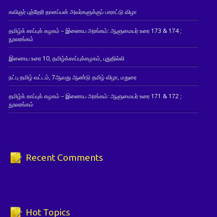
கவிஞர் புத்தேரி தானப்பன் அவர்களுக்குப் பாராட்டு விழா
தமிழ்க் காப்புக் கழகம் – இணைய அரங்கம்: ஆளுமையர் உரை 173 & 174 ;
நூலரங்கம்
இணைய உரை 10, தமிழ்க்காப்புக்கழகம், புதுதில்லி
நட்பு தமிழ் வட்டம், 7ஆவது ஆண்டு தமிழ் விழா, மதுரை
தமிழ்க் காப்புக் கழகம் – இணைய அரங்கம்: ஆளுமையர் உரை 171 & 172 ;
நூலரங்கம்
Recent Comments
Hot Topics