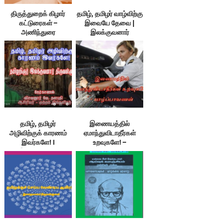
திருத்துறைக் கிழார்
தமிழ், தமிழர் வாழ்விற்கு
கட்டுரைகள் –
இவையே தேவை |
அணிந்துரை
இலக்குவனார்
திருவள்ளுவன் |
விசவனூர் வே. தளபதி
தமிழ், தமிழர்
இணையத்தில்
அழிவிற்குக் காரணம்
ஏமாந்துவிடாதீர்கள்
இவர்களே! I
உறவுகளே! –
இலக்குவனார்
யாழ்ப்பாவாணன்
திருவள்ளுவன்