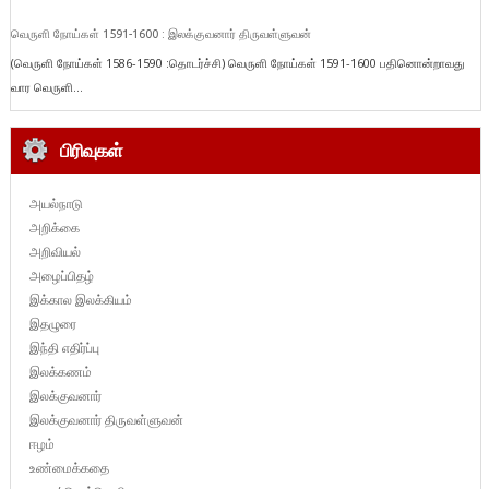
வெருளி நோய்கள் 1591-1600 : இலக்குவனார் திருவள்ளுவன்
(வெருளி நோய்கள் 1586-1590 :தொடர்ச்சி) வெருளி நோய்கள் 1591-1600 பதினொன்றாவது
வார வெருளி...
பிரிவுகள்
அயல்நாடு
அறிக்கை
அறிவியல்
அழைப்பிதழ்
இக்கால இலக்கியம்
இதழுரை
இந்தி எதிர்ப்பு
இலக்கணம்
இலக்குவனார்
இலக்குவனார் திருவள்ளுவன்
ஈழம்
உண்மைக்கதை