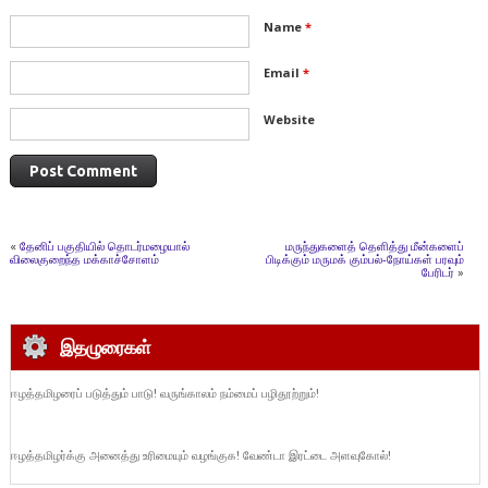
Name
*
Email
*
Website
«
தேனிப் பகுதியில் தொடர்மழையால்
மருந்துகளைத் தெளித்து மீன்களைப்
விலைகுறைந்த மக்காச்சோளம்
பிடிக்கும் மருமக் கும்பல்-நோய்கள் பரவும்
பேரிடர்
»
இதழுரைகள்
ஈழத்தமிழரைப் படுத்தும் பாடு! வருங்காலம் நம்மைப் பழிதூற்றும்!
ஈழத்தமிழர்க்கு அனைத்து உரிமையும் வழங்குக! வேண்டா இரட்டை அளவுகோல்!