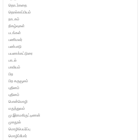
தொடர்கதை
தொல்காப்பியம்
நாடகம்
நிகழ்வுகள்
படங்கள்
பணிமலர்
பண்பாடு
பயணக்கட்டுரை
பாடல்
பாவியம்
பிற
பிற கருவூலம்
புதினம்
புதினம்
பொன்மொழி
மருத்துவம்
மு.இராமகிருட்டிணன்
முகநூல்
மொழிபெயர்ப்பு
மொழிப்போர்