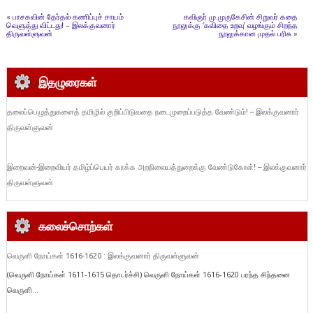
«
பாசகவின் தேர்தல் கணிப்புச் சாயம்
கவிஞர் மு.முருகேசின் சிறுவர் கதை
வெளுத்து விட்டது! – இலக்குவனார்
நூலுக்கு ‘கவிதை உறவு’ வழங்கும் சிறந்த
திருவள்ளுவன்
நூலுக்கான முதல் பரிசு
»
இதழுரைகள்
தலைப்பெழுத்துகளைத் தமிழில் குறிப்பிடுவதை நடைமுறைப்படுத்த வேண்டும்! – இலக்குவனார்
திருவள்ளுவன்
இறைவன்-இறைவியர் தமிழ்ப்பெயர் காக்க அறநிலையத்துறைக்கு வேண்டுகோள்! – இலக்குவனார்
திருவள்ளுவன்
கலைச்சொற்கள்
வெருளி நோய்கள் 1616-1620 : இலக்குவனார் திருவள்ளுவன்
(வெருளி நோய்கள் 1611-1615 தொடர்ச்சி) வெருளி நோய்கள் 1616-1620 பரந்த சிந்தனை
வெருளி...