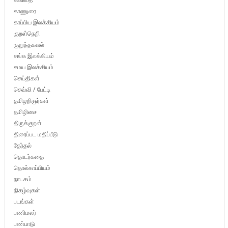
காணுரை
காப்பிய இலக்கியம்
குறள்நெறி
குறுந்தகவல்
சங்க இலக்கியம்
சமய இலக்கியம்
செய்திகள்
செவ்வி / பேட்டி
தமிழறிஞர்கள்
தமிழிசை
திருக்குறள்
திரைப்பட மதிப்பீடு
தேர்தல்
தொடர்கதை
தொல்காப்பியம்
நாடகம்
நிகழ்வுகள்
படங்கள்
பணிமலர்
பண்பாடு