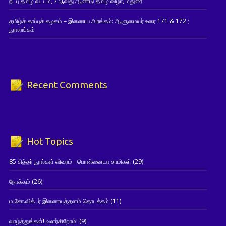
நட்பு தமிழ் வட்டம், 7ஆவது ஆண்டு தமிழ் விழா, மதுரை
தமிழ்க் காப்புக் கழகம் – இணைய அரங்கம்: ஆளுமையர் உரை 171 & 172 ;
நூலரங்கம்
Recent Comments
Hot Topics
85 சித்தர் நூல்கள் விவரம் - பொன்னையா சாமிகள்
(29)
நோக்கம்
(26)
ம.சோ.விக்டர் இணையத்தளம் தொடக்கம்
(11)
வாழ்த்துங்கள்! வளர்கிறோம்!
(9)