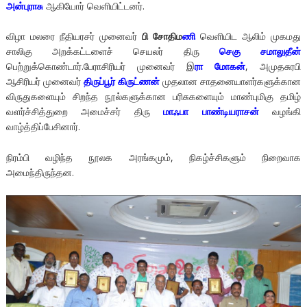
அன்புராசு
ஆகியோர் வெளியிட்டனர்.
விழா மலரை நீதியரசர் முனைவர்
பி சோதிம
ணி
வெளியிட ஆலிம் முகமது
சாலிகு அறக்கட்டளைச் செயலர் திரு
செகு சமாலுதீன்
பெற்றுக்கொண்டார்.பேராசிரியர் முனைவர் இ
ரா மோகன்
, அமுதசுரபி
ஆசிரியர் முனைவர்
திருப்பூர் கிருட்ணன்
முதலான சாதனையாளர்களுக்கான
விருதுகளையும் சிறந்த நூல்களுக்கான பரிசுகளையும் மாண்புமிகு தமிழ்
வளர்ச்சித்துறை அமைச்சர் திரு
மாஃபா பாண்டியராசன்
வழங்கி
வாழ்த்திப்பேசினார்.
நிரம்பி வழிந்த நூலக அரங்கமும், நிகழ்ச்சிகளும் நிறைவாக
அமைந்திருந்தன.