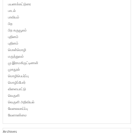
பயணக்கட்டுரை
பாடல்
பாவியம்
பிற
பிற கருவூலம்
புதினம்
புதினம்
பொன்மொழி
மருத்துவம்
மு.இராமகிருட்டிணன்
முகநூல்
மொழிபெயர்ப்பு
மொழிப்போர்
விளையாட்டு
வெருளி
வெருளி அறிவியல்
வேலைவாய்ப்பு
வேளாண்மை
Archives