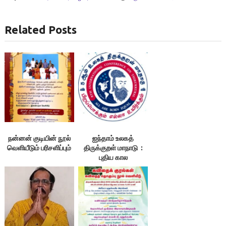
Related Posts
நன்னன் குடியின் நூல்
ஐந்தாம் உலகத்
வெளியீடும் பரிசளிப்பும்
திருக்குறள் மாநாடு :
புதிய கால
வரையறைகள்