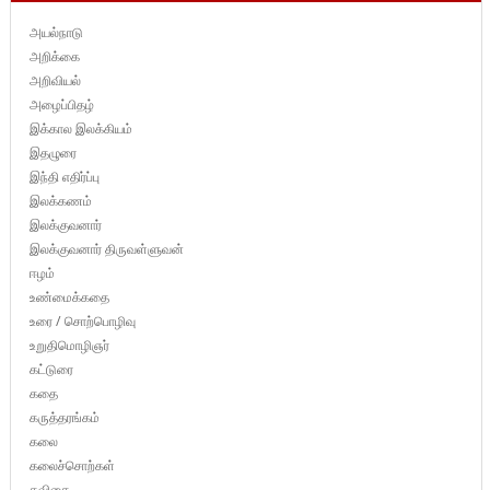
அயல்நாடு
அறிக்கை
அறிவியல்
அழைப்பிதழ்
இக்கால இலக்கியம்
இதழுரை
இந்தி எதிர்ப்பு
இலக்கணம்
இலக்குவனார்
இலக்குவனார் திருவள்ளுவன்
ஈழம்
உண்மைக்கதை
உரை / சொற்பொழிவு
உறுதிமொழிஞர்
கட்டுரை
கதை
கருத்தரங்கம்
கலை
கலைச்சொற்கள்
கவிதை