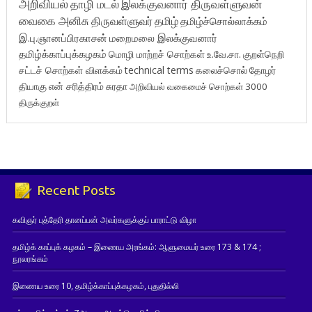
அறிவியல்
தாழி மடல்
இலக்குவனார் திருவள்ளுவன்
வைகை அனிசு
திருவள்ளுவர்
தமிழ்
தமிழ்ச்சொல்லாக்கம்
இ.பு.ஞானப்பிரகாசன்
மறைமலை இலக்குவனார்
தமிழ்க்காப்புக்கழகம்
மொழி மாற்றச் சொற்கள்
உ.வே.சா.
குறள்நெறி
சட்டச் சொற்கள் விளக்கம்
technical terms
கலைச்சொல்
தோழர்
தியாகு
என் சரித்திரம்
சுரதா
அறிவியல் வகைமைச் சொற்கள் 3000
திருக்குறள்
Recent Posts
கவிஞர் புத்தேரி தானப்பன் அவர்களுக்குப் பாராட்டு விழா
தமிழ்க் காப்புக் கழகம் – இணைய அரங்கம்: ஆளுமையர் உரை 173 & 174 ;
நூலரங்கம்
இணைய உரை 10, தமிழ்க்காப்புக்கழகம், புதுதில்லி