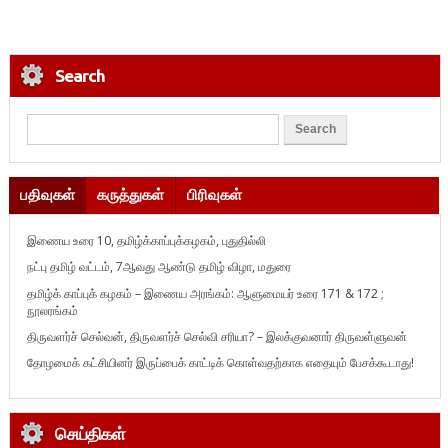
Search
பதிவுகள்
கருத்துகள்
பிரிவுகள்
இணைய உரை 10, தமிழ்க்காப்புக்கழகம், புதுதில்லி
நட்பு தமிழ் வட்டம், 7ஆவது ஆண்டு தமிழ் விழா, மதுரை
தமிழ்க் காப்புக் கழகம் – இணைய அரங்கம்: ஆளுமையர் உரை 171 & 172 ;
நூலரங்கம்
திருவளர்ச் செல்வன், திருவளர்ச் செல்வி சரியா? – இலக்குவனார் திருவள்ளுவன்
தோழமைக் கட்சியினர் இருப்பைக் காட்டிக் கொள்வதற்காக எதையும் பேசக்கூடாது!
செய்திகள்