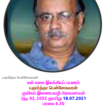
யதார்த்தா பென்னேசுவரன்
என் கலை இலக்கியப் பயணம்
யதார்த்தா பென்னேசுவரன்
குவிகம் இணையவழி அளவளாவல்
ஆடி 02, 2052 ஞாயிறு
18.07.2021
மாலை 6.30