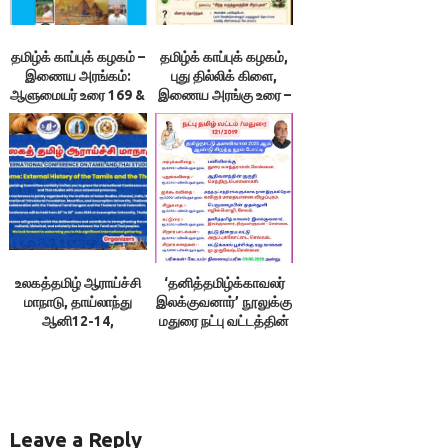
தமிழ்க் காப்புக் கழகம் –
தமிழ்க் காப்புக் கழகம்,
இணைய அரங்கம்:
புது தில்லிக் கிளை,
ஆளுமையர் உரை 169 &
இணைய அரங்கு உரை –
170 ; நூலரங்கம்
9
உலகத்தமிழ் ஆராய்ச்சி
‘தனித்தமிழ்க்காவலர்
மாநாடு, தாய்லாந்து
இலக்குவனார்’ நூலுக்கு
ஆனி12-14,
மதுரை நட்பு வட்டத்தின்
2057/26.06.26-
பரிசு
28.06.26
Leave a Reply