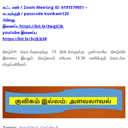
கூட்ட எண் / Zoom Meeting ID: 6191579931 –
கடவுக்குறி / passcode kuvikam123
அல்லது
இணைப்பு
https://bit.ly/3wgJCib
youtube இணைப்பு
https://bit.ly/3v2Lb38
நிகழ்ச்சி தொடங்குவதற்கு 15 நிமிடங்களுக்கு முன்பாகவே நிகழ்வில்
இணைய இயலும். நிகழ்வைச் சரியாக 18.30 மணிக்குத் தொடங்க
விரும்புகிறோம்.
Topics:
அழைப்பிதழ்
,
செய்திகள்