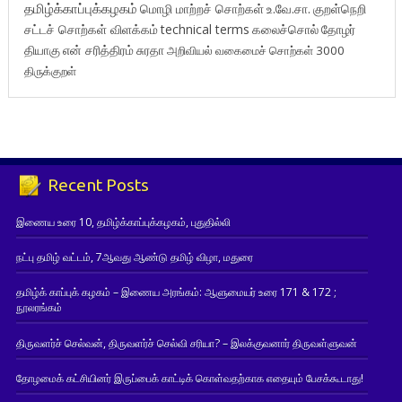
தமிழ்க்காப்புக்கழகம்
மொழி மாற்றச் சொற்கள்
உ.வே.சா.
குறள்நெறி
சட்டச் சொற்கள் விளக்கம்
technical terms
கலைச்சொல்
தோழர்
தியாகு
என் சரித்திரம்
சுரதா
அறிவியல் வகைமைச் சொற்கள் 3000
திருக்குறள்
Recent Posts
இணைய உரை 10, தமிழ்க்காப்புக்கழகம், புதுதில்லி
நட்பு தமிழ் வட்டம், 7ஆவது ஆண்டு தமிழ் விழா, மதுரை
தமிழ்க் காப்புக் கழகம் – இணைய அரங்கம்: ஆளுமையர் உரை 171 & 172 ;
நூலரங்கம்
திருவளர்ச் செல்வன், திருவளர்ச் செல்வி சரியா? – இலக்குவனார் திருவள்ளுவன்
தோழமைக் கட்சியினர் இருப்பைக் காட்டிக் கொள்வதற்காக எதையும் பேசக்கூடாது!