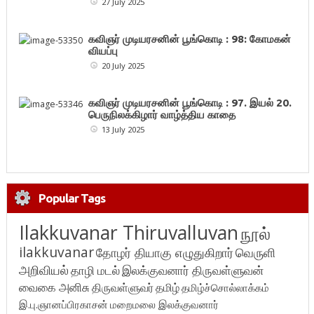
27 July 2025
கவிஞர் முடியரசனின் பூங்கொடி : 98: கோமகன்
வியப்பு
20 July 2025
கவிஞர் முடியரசனின் பூங்கொடி : 97. இயல் 20.
பெருநிலக்கிழார் வாழ்த்திய காதை
13 July 2025
Popular Tags
Ilakkuvanar Thiruvalluvan
நூல்
ilakkuvanar
தோழர் தியாகு எழுதுகிறார்
வெருளி
அறிவியல்
தாழி மடல்
இலக்குவனார் திருவள்ளுவன்
வைகை அனிசு
திருவள்ளுவர்
தமிழ்
தமிழ்ச்சொல்லாக்கம்
இ.பு.ஞானப்பிரகாசன்
மறைமலை இலக்குவனார்