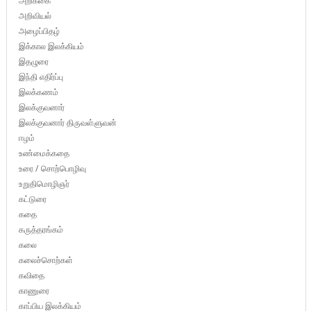
அறிக்கை
அறிவியல்
அழைப்பிதழ்
இக்கால இலக்கியம்
இதழுரை
இந்தி எதிர்ப்பு
இலக்கணம்
இலக்குவனார்
இலக்குவனார் திருவள்ளுவன்
ஈழம்
உண்மைக்கதை
உரை / சொற்பொழிவு
உறுதிமொழிஞர்
கட்டுரை
கதை
கருத்தரங்கம்
கலை
கலைச்சொற்கள்
கவிதை
காணுரை
காப்பிய இலக்கியம்