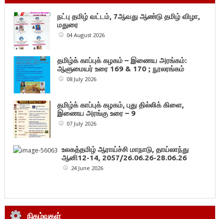
நட்பு தமிழ் வட்டம், 7ஆவது ஆண்டு தமிழ் விழா,
மதுரை
04 August 2026
தமிழ்க் காப்புக் கழகம் – இணைய அரங்கம்:
ஆளுமையர் உரை 169 & 170 ; நூலரங்கம்
08 July 2026
தமிழ்க் காப்புக் கழகம், புது தில்லிக் கிளை,
இணைய அரங்கு உரை – 9
07 July 2026
உலகத்தமிழ் ஆராய்ச்சி மாநாடு, தாய்லாந்து
ஆனி12-14, 2057/26.06.26-28.06.26
24 June 2026
நிகழ்வுகள்