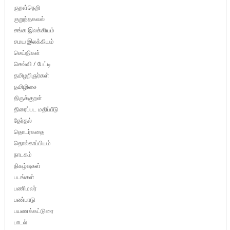
குறள்நெறி
குறுந்தகவல்
சங்க இலக்கியம்
சமய இலக்கியம்
செய்திகள்
செவ்வி / பேட்டி
தமிழறிஞர்கள்
தமிழிசை
திருக்குறள்
திரைப்பட மதிப்பீடு
தேர்தல்
தொடர்கதை
தொல்காப்பியம்
நாடகம்
நிகழ்வுகள்
படங்கள்
பணிமலர்
பண்பாடு
பயணக்கட்டுரை
பாடல்