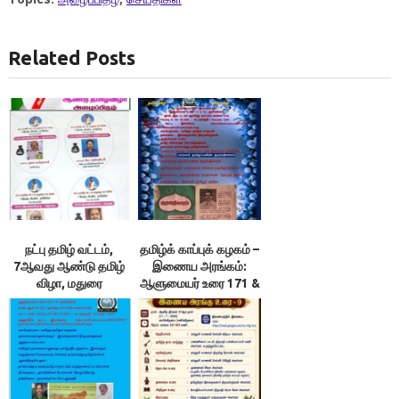
Related Posts
நட்பு தமிழ் வட்டம்,
தமிழ்க் காப்புக் கழகம் –
7ஆவது ஆண்டு தமிழ்
இணைய அரங்கம்:
விழா, மதுரை
ஆளுமையர் உரை 171 &
172 ; நூலரங்கம்