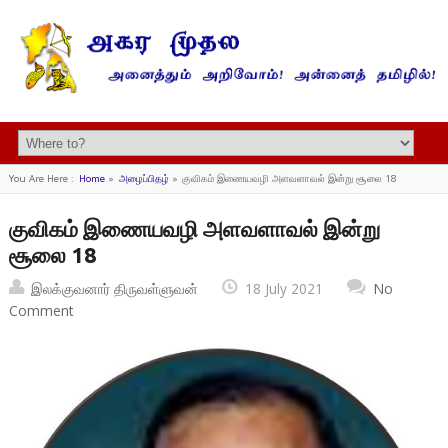
You Are Here :
Home
»
அழைப்பிதழ்
»
குவிகம் இணையவழி அளவளாவல் இன்று சூலை 18
குவிகம் இணையவழி அளவளாவல் இன்று
சூலை 18
இலக்குவனார் திருவள்ளுவன்
18 July 2021
No
Comment