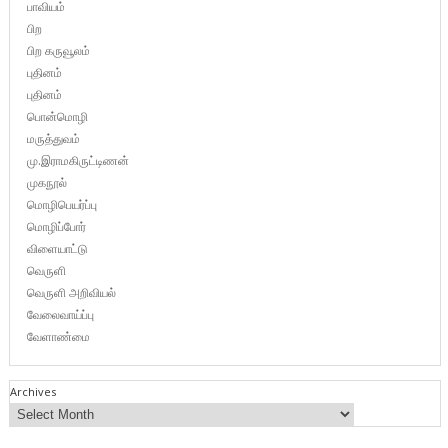
பாவியம்
பிற
பிற கருவூலம்
புதினம்
புதினம்
பொன்மொழி
மருத்துவம்
மு.இராமகிருட்டிணன்
முகநூல்
மொழிபெயர்ப்பு
மொழிப்போர்
விளையாட்டு
வெருளி
வெருளி அறிவியல்
வேலைவாய்ப்பு
வேளாண்மை
Archives