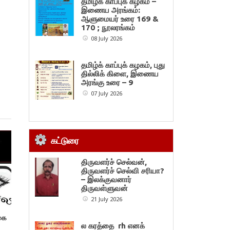
தமிழ்க் காப்புக் கழகம் –
இணைய அரங்கம்:
ஆளுமையர் உரை 169 &
170 ; நூலரங்கம்
08 July 2026
தமிழ்க் காப்புக் கழகம், புது
தில்லிக் கிளை, இணைய
அரங்கு உரை – 9
07 July 2026
கட்டுரை
திருவளர்ச் செல்வன்,
திருவளர்ச் செல்வி சரியா?
– இலக்குவனார்
திருவள்ளுவன்
21 July 2026
கை
ல கரத்தை rh எனக்