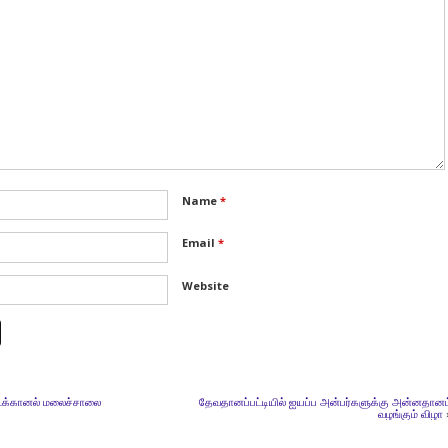
Name
*
Email
*
Website
ைக்கானல் மலைச்சாலை
தேவதானப்பட்டியில் ஐயப்ப அன்பர்களுக்கு அன்னதானம
வழங்கும் விழா