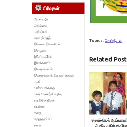
பிரிவுகள்
அயல்நாடு
அறிக்கை
அறிவியல்
அழைப்பிதழ்
Topics:
செய்திகள்
இக்கால இலக்கியம்
இதழுரை
இந்தி எதிர்ப்பு
Related Post
இலக்கணம்
இலக்குவனார்
இலக்குவனார் திருவள்ளுவன்
ஈழம்
உண்மைக்கதை
உரை / சொற்பொழிவு
உறுதிமொழிஞர்
கட்டுரை
கதை
கருத்தரங்கம்
தொல்லியல் ஆய்வாள
கலை
அனீசு குடும்பத்திற