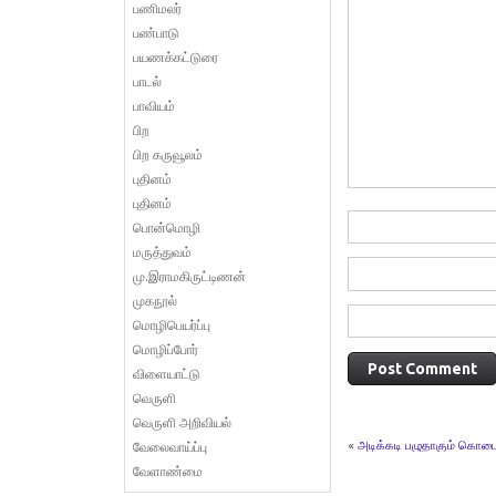
பணிமலர்
பண்பாடு
பயணக்கட்டுரை
பாடல்
பாவியம்
பிற
பிற கருவூலம்
புதினம்
புதினம்
பொன்மொழி
மருத்துவம்
மு.இராமகிருட்டிணன்
முகநூல்
மொழிபெயர்ப்பு
மொழிப்போர்
விளையாட்டு
வெருளி
வெருளி அறிவியல்
«
அடிக்கடி பழுதாகும் கொட
வேலைவாய்ப்பு
வேளாண்மை