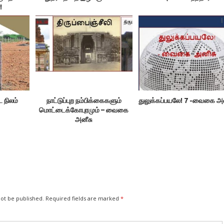
!
 நிலம்
நாட்டுப்புற நம்பிக்கைகளும்
துலுக்கப்பயலே! 7 -வைகை அ
மொட்டைக்கோபுரமும் – வைகை
அனீசு
not be published.
Required fields are marked
*