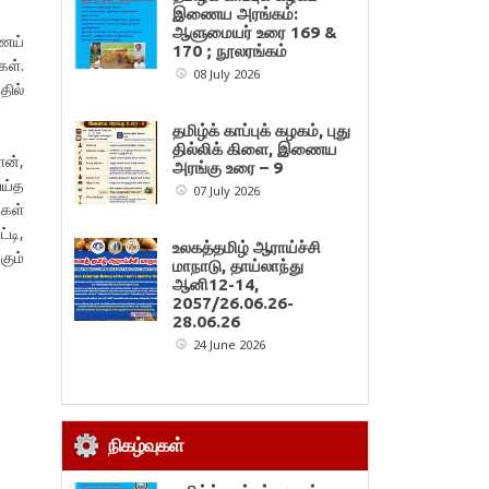
இணைய அரங்கம்:
ஆளுமையர் உரை 169 &
ணெய்
170 ; நூலரங்கம்
கள்.
08 July 2026
தில்
தமிழ்க் காப்புக் கழகம், புது
தில்லிக் கிளை, இணைய
ான்,
அரங்கு உரை – 9
ெய்த
07 July 2026
்கள்
்டி,
உலகத்தமிழ் ஆராய்ச்சி
கும்
மாநாடு, தாய்லாந்து
ஆனி12-14,
2057/26.06.26-
28.06.26
24 June 2026
நிகழ்வுகள்