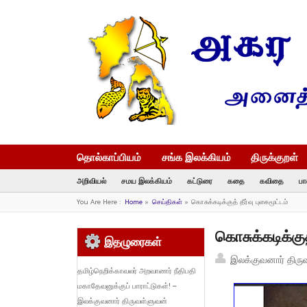
தொல்காப்பியம்
சங்க இலக்கியம்
திருக்குறள்
அறிவியல்
சமய இலக்கியம்
கட்டுரை
கதை
கவிதை
பா
You Are Here :
Home
»
செய்திகள்
»
கொசுக்கடிக்குத் தீர்வு புகைமூட்டம்
கொசுக்கடிக்குத்
இதழுரைகள்
இலக்குவனார் திரு
தமிழ்நெறிக்காவலர் அறவாணர் நீதிபதி
மகாதேவனுக்குப் பாராட்டுகள்! –
இலக்குவனார் திருவள்ளுவன்