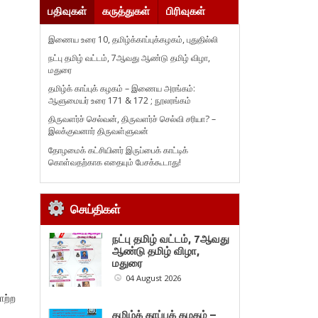
பதிவுகள்
கருத்துகள்
பிரிவுகள்
இணைய உரை 10, தமிழ்க்காப்புக்கழகம், புதுதில்லி
நட்பு தமிழ் வட்டம், 7ஆவது ஆண்டு தமிழ் விழா,
மதுரை
தமிழ்க் காப்புக் கழகம் – இணைய அரங்கம்:
ஆளுமையர் உரை 171 & 172 ; நூலரங்கம்
திருவளர்ச் செல்வன், திருவளர்ச் செல்வி சரியா? –
இலக்குவனார் திருவள்ளுவன்
தோழமைக் கட்சியினர் இருப்பைக் காட்டிக்
கொள்வதற்காக எதையும் பேசக்கூடாது!
செய்திகள்
நட்பு தமிழ் வட்டம், 7ஆவது
ஆண்டு தமிழ் விழா,
மதுரை
04 August 2026
ாற்ற
தமிழ்க் காப்புக் கழகம் –