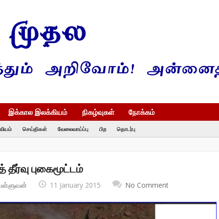
இக்கால இலக்கியம்
நிகழ்வுகள்
நோக்கம்
வியம்
செய்திகள்
வேலைவாய்ப்பு
பிற
தொடர்பு
 தீர்வு புகைமூட்டம்
வள்ளுவன்
11 January 2015
No Comment