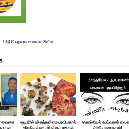
Tags:
பழமை
,
வைகை அனிசு
s
ர் வைகை
குடிநீரில் நச்சுத்தன்மை பரவியதால்
தொல்லியல் ஆய்வாளர் வை
்கு உதவ
சிறுநீரகத்தை இழக்கும் மக்கள்
அனீசு மறைந்தார்!