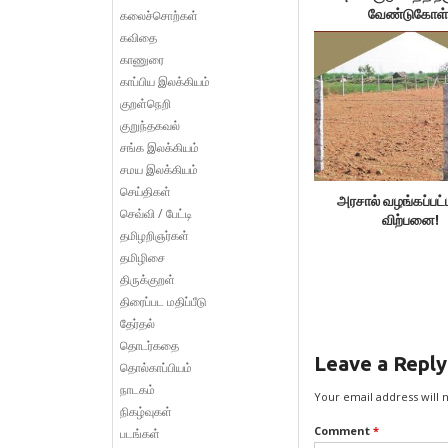
வேண்டுகோள்
கலைச்சொற்கள்
கவிதை
காணுரை
காப்பிய இலக்கியம்
குறள்நெறி
குறுந்தகவல்
சங்க இலக்கியம்
சமய இலக்கியம்
செய்திகள்
அரசால் வழங்கப்பட்ட
செவ்வி / பேட்டி
விற்பனை!
தமிழறிஞர்கள்
தமிழிசை
திருக்குறள்
திரைப்பட மதிப்பீடு
தேர்தல்
தொடர்கதை
Leave a Reply
தொல்காப்பியம்
நாடகம்
Your email address will 
நிகழ்வுகள்
Comment
*
படங்கள்