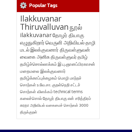
Popular Tags
Ilakkuvanar
Thiruvalluvan
நூல்
ilakkuvanar
தோழர் தியாகு
எழுதுகிறார்
வெருளி அறிவியல்
தாழி
மடல்
இலக்குவனார் திருவள்ளுவன்
வைகை அனிசு
திருவள்ளுவர்
தமிழ்
தமிழ்ச்சொல்லாக்கம்
இ.பு.ஞானப்பிரகாசன்
மறைமலை இலக்குவனார்
தமிழ்க்காப்புக்கழகம்
மொழி மாற்றச்
சொற்கள்
உ.வே.சா.
குறள்நெறி
சட்டச்
சொற்கள் விளக்கம்
technical terms
கலைச்சொல்
தோழர் தியாகு
என் சரித்திரம்
சுரதா
அறிவியல் வகைமைச் சொற்கள் 3000
திருக்குறள்