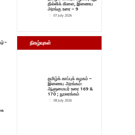
தில்லிக் கிளை, இணைய
அரங்கு உரை – 9
07 July 2026
ழ் –
நிகழ்வுகள்
தமிழ்க் காப்புக் கழகம் –
இணைய அரங்கம்:
ஆளுமையர் உரை 169 &
170 ; நூலரங்கம்
08 July 2026
கை