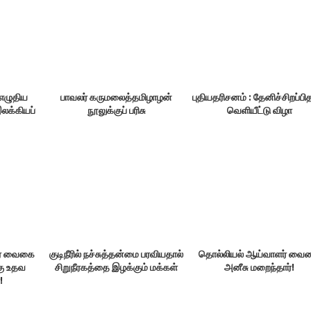
 எழுதிய
பாவலர் கருமலைத்தமிழாழன்
புதியதரிசனம் : தேனிச்சிறப்பித
இலக்கியப்
நூலுக்குப் பரிசு
வெளியீட்டு விழா
ர் வைகை
குடிநீரில் நச்சுத்தன்மை பரவியதால்
தொல்லியல் ஆய்வாளர் வை
்கு உதவ
சிறுநீரகத்தை இழக்கும் மக்கள்
அனீசு மறைந்தார்!
!