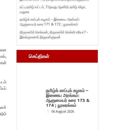
நட்பு தமிழ் வட்டம், 7ஆவது ஆண்டு தமிழ் விழா,
மதுரை
தமிழ்க் காப்புக் கழகம் – இணைய அரங்கம்:
ஆளுமையர் உரை 171 & 172 ; நூலரங்கம்
திருவளர்ச் செல்வன், திருவளர்ச் செல்வி சரியா? –
இலக்குவனார் திருவள்ளுவன்
லான
ால்,
செய்திகள்
்கள்
படம்
்பப்
தமிழ்க் காப்புக் கழகம் –
இணைய அரங்கம்:
ஆளுமையர் உரை 173 &
174 ; நூலரங்கம்
எனச்
06 August 2026
டும்