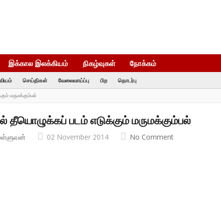
இக்கால இலக்கியம்
நிகழ்வுகள்
நோக்கம்
வியம்
செய்திகள்
வேலைவாய்ப்பு
பிற
தொடர்பு
கும் மருமக்கும்பல்
ல் தீயொழுக்கப் படம் எடுக்கும் மருமக்கும்பல்
வள்ளுவன்
02 November 2014
No Comment