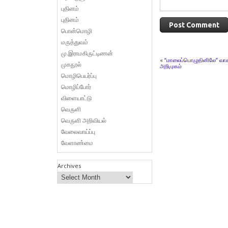
புதினம்
புதினம்
பொன்மொழி
மருத்துவம்
மு.இராமகிருட்டிணன்
«
“மாலைப்பொழுதினிலே” வாசகர
முகநூல்
அறிமுகம்
மொழிபெயர்ப்பு
மொழிப்போர்
விளையாட்டு
வெருளி
வெருளி அறிவியல்
வேலைவாய்ப்பு
வேளாண்மை
Archives