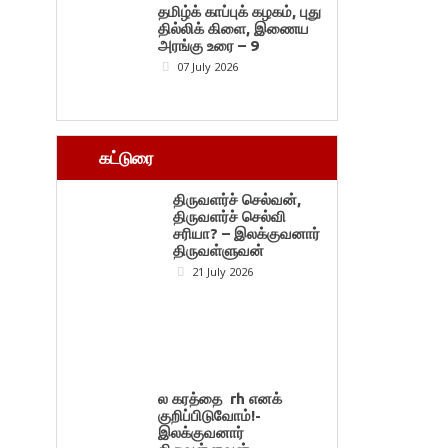
தமிழ்க் காப்புக் கழகம், புது
தில்லிக் கிளை, இணைய
அரங்கு உரை – 9
07 July 2026
கட்டுரை
திருவளர்ச் செல்வன்,
திருவளர்ச் செல்வி
சரியா? – இலக்குவனார்
திருவள்ளுவன்
21 July 2026
ல கரத்தை rh எனக்
குறிப்பிடுவோம்!-
இலக்குவனார்