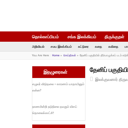
தொல்காப்பியம்
சங்க இலக்கியம்
திருக்குறள்
அறிவியல்
சமய இலக்கியம்
கட்டுரை
கதை
கவிதை
பா
You Are Here :
Home
»
செய்திகள்
»
தேனிப் பகுதியில் தீயொழுக்கப் படம் எடுக்
தேனிப் பகுதியி
இதழுரைகள்
இலக்குவனார் திரு
எழுவர் விடுதலை – காரணம் யாதாயினும்
என்ன?
நாணமின்றி நடுநிலை தவறும் விசய்
தொலைக்காட்சி!