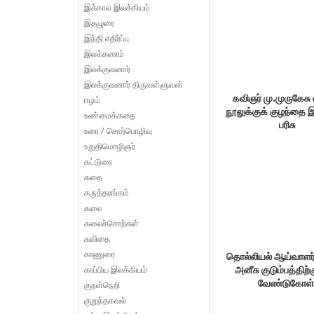
இக்கால இலக்கியம்
இதழுரை
இந்தி எதிர்ப்பு
இலக்கணம்
இலக்குவனார்
இலக்குவனார் திருவள்ளுவன்
கவிஞர் மு.முருகேசு
ஈழம்
நூலுக்குக் குழந்தை 
உண்மைக்கதை
பரிசு
உரை / சொற்பொழிவு
உறுதிமொழிஞர்
கட்டுரை
கதை
கருத்தரங்கம்
கலை
கலைச்சொற்கள்
கவிதை
காணுரை
தொல்லியல் ஆய்வாள
காப்பிய இலக்கியம்
அனீசு குடும்பத்திற
வேண்டுகோள்
குறள்நெறி
குறுந்தகவல்