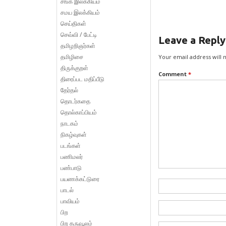
சங்க இலக்கியம்
சமய இலக்கியம்
செய்திகள்
செவ்வி / பேட்டி
Leave a Reply
தமிழறிஞர்கள்
தமிழிசை
Your email address will 
திருக்குறள்
Comment
*
திரைப்பட மதிப்பீடு
தேர்தல்
தொடர்கதை
தொல்காப்பியம்
நாடகம்
நிகழ்வுகள்
படங்கள்
பணிமலர்
பண்பாடு
பயணக்கட்டுரை
பாடல்
பாவியம்
பிற
பிற கருவூலம்