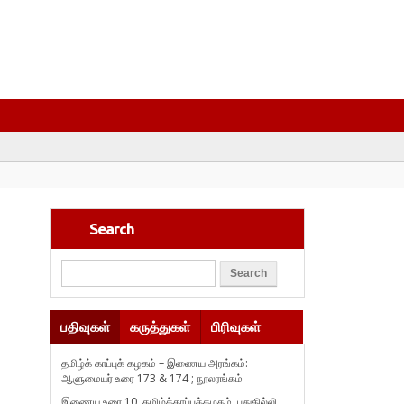
Search
பதிவுகள்
கருத்துகள்
பிரிவுகள்
தமிழ்க் காப்புக் கழகம் – இணைய அரங்கம்:
ஆளுமையர் உரை 173 & 174 ; நூலரங்கம்
இணைய உரை 10, தமிழ்க்காப்புக்கழகம், புதுதில்லி