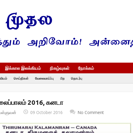
இக்கால இலக்கியம்
நிகழ்வுகள்
நோக்கம்
வியம்
செய்திகள்
வேலைவாய்ப்பு
பிற
தொடர்பு
கலைப்பாலம் 2016, கனடா
வள்ளுவன்
09 October 2016
No Comment