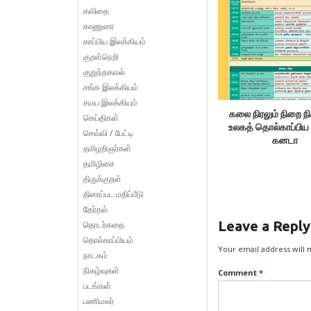
கவிதை
காணுரை
காப்பிய இலக்கியம்
குறள்நெறி
குறுந்தகவல்
சங்க இலக்கியம்
சமய இலக்கியம்
கலை நிரலும் நிறை நி
செய்திகள்
உலகத் தொல்காப்பிய 
செவ்வி / பேட்டி
கனடா
தமிழறிஞர்கள்
தமிழிசை
திருக்குறள்
திரைப்பட மதிப்பீடு
தேர்தல்
Leave a Reply
தொடர்கதை
தொல்காப்பியம்
Your email address will 
நாடகம்
நிகழ்வுகள்
Comment
*
படங்கள்
பணிமலர்