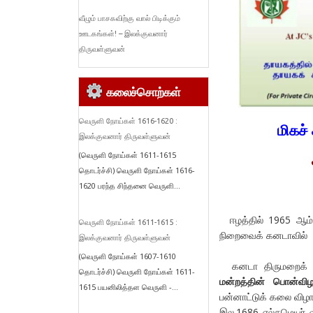
வீழும் பாசகவிற்கு வால் பிடிக்கும்
ஊடகங்கள்! – இலக்குவனார்
திருவள்ளுவன்
கலைச்சொற்கள்
வெருளி நோய்கள் 1616-1620 :
மிகச்
இலக்குவனார் திருவள்ளுவன்
(வெருளி நோய்கள் 1611-1615
தொடர்ச்சி) வெருளி நோய்கள் 1616-
1620 பரந்த சிந்தனை வெருளி...
ஈழத்தில் 1965 ஆம
வெருளி நோய்கள் 1611-1615 :
நிறைவைக் கனடாவில் ப
இலக்குவனார் திருவள்ளுவன்
(வெருளி நோய்கள் 1607-1610
கனடா திருமறைக் கல
தொடர்ச்சி) வெருளி நோய்கள் 1611-
மன்றத்தின் பொன்விழ
1615 பயனிலித்தள வெருளி -...
பன்னாட்டுக் கலை விழ
இல.1686 எல்சுமெயர் 