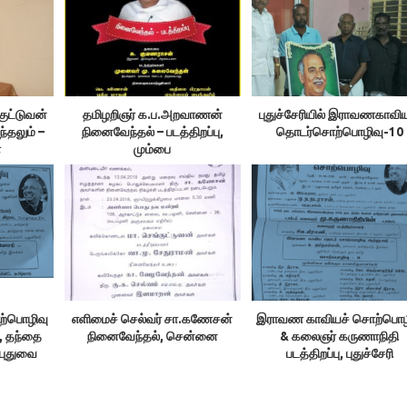
ுட்டுவன்
தமிழறிஞர் க.ப.அறவாணன்
புதுச்சேரியில் இராவணகாவி
ந்தலும் –
நினைவேந்தல் – படத்திறப்பு,
தொடர்சொற்பொழிவு-10
்
மும்பை
்பொழிவு
எளிமைச் செல்வர் சா.கணேசன்
இராவண காவியச் சொற்பொழ
, தந்தை
நினைவேந்தல், சென்னை
& கலைஞர் கருணாநிதி
, புதுவை
படத்திறப்பு, புதுச்சேரி