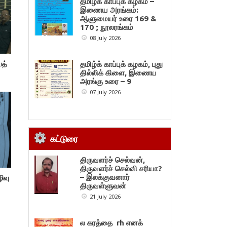
தமிழ்க் காப்புக் கழகம் –
இணைய அரங்கம்:
ஆளுமையர் உரை 169 &
170 ; நூலரங்கம்
08 July 2026
தமிழ்க் காப்புக் கழகம், புது
யத்
தில்லிக் கிளை, இணைய
அரங்கு உரை – 9
07 July 2026
கட்டுரை
திருவளர்ச் செல்வன்,
திருவளர்ச் செல்வி சரியா?
– இலக்குவனார்
ிவு
திருவள்ளுவன்
21 July 2026
ல கரத்தை rh எனக்