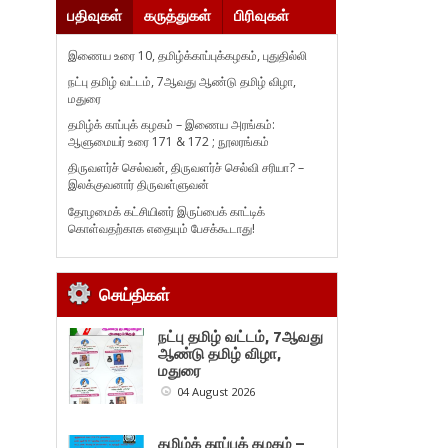
பதிவுகள்
கருத்துகள்
பிரிவுகள்
இணைய உரை 10, தமிழ்க்காப்புக்கழகம், புதுதில்லி
நட்பு தமிழ் வட்டம், 7ஆவது ஆண்டு தமிழ் விழா,
மதுரை
தமிழ்க் காப்புக் கழகம் – இணைய அரங்கம்:
ஆளுமையர் உரை 171 & 172 ; நூலரங்கம்
திருவளர்ச் செல்வன், திருவளர்ச் செல்வி சரியா? –
இலக்குவனார் திருவள்ளுவன்
தோழமைக் கட்சியினர் இருப்பைக் காட்டிக்
கொள்வதற்காக எதையும் பேசக்கூடாது!
செய்திகள்
நட்பு தமிழ் வட்டம், 7ஆவது
ஆண்டு தமிழ் விழா,
மதுரை
04 August 2026
தமிழ்க் காப்புக் கழகம் –