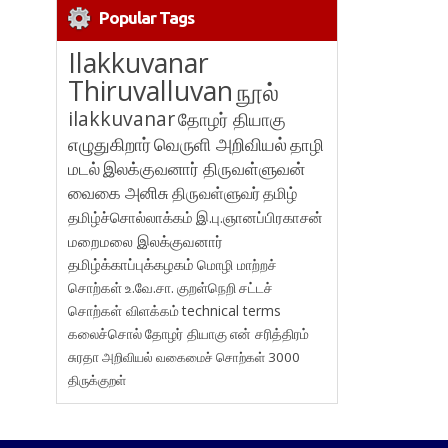
Popular Tags
Ilakkuvanar
Thiruvalluvan
நூல்
ilakkuvanar
தோழர் தியாகு
எழுதுகிறார்
வெருளி அறிவியல்
தாழி
மடல்
இலக்குவனார் திருவள்ளுவன்
வைகை அனிசு
திருவள்ளுவர்
தமிழ்
தமிழ்ச்சொல்லாக்கம்
இ.பு.ஞானப்பிரகாசன்
மறைமலை இலக்குவனார்
தமிழ்க்காப்புக்கழகம்
மொழி மாற்றச்
சொற்கள்
உ.வே.சா.
குறள்நெறி
சட்டச்
சொற்கள் விளக்கம்
technical terms
கலைச்சொல்
தோழர் தியாகு
என் சரித்திரம்
சுரதா
அறிவியல் வகைமைச் சொற்கள் 3000
திருக்குறள்