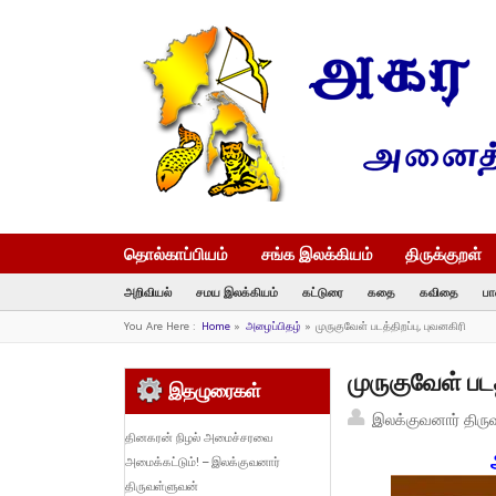
தொல்காப்பியம்
சங்க இலக்கியம்
திருக்குறள்
அறிவியல்
சமய இலக்கியம்
கட்டுரை
கதை
கவிதை
பா
You Are Here :
Home
»
அழைப்பிதழ்
»
முருகுவேள் படத்திறப்பு, புவனகிரி
முருகுவேள் படத
இதழுரைகள்
இலக்குவனார் திரு
தினகரன் நிழல் அமைச்சரவை
அமைக்கட்டும்! – இலக்குவனார்
திருவள்ளுவன்