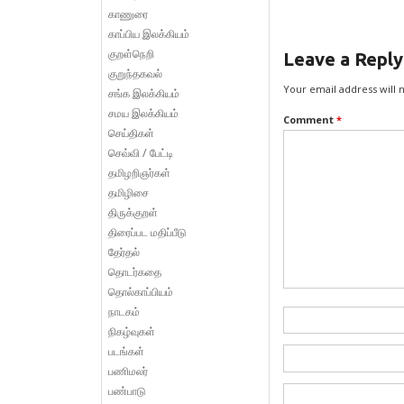
காணுரை
காப்பிய இலக்கியம்
குறள்நெறி
Leave a Reply
குறுந்தகவல்
Your email address will 
சங்க இலக்கியம்
சமய இலக்கியம்
Comment
*
செய்திகள்
செவ்வி / பேட்டி
தமிழறிஞர்கள்
தமிழிசை
திருக்குறள்
திரைப்பட மதிப்பீடு
தேர்தல்
தொடர்கதை
தொல்காப்பியம்
நாடகம்
நிகழ்வுகள்
படங்கள்
பணிமலர்
பண்பாடு