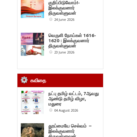
குறிப்பிடுவோம்!-
இலக்குவனார்
திருவள்ளுவன்
24 June 2026
வெருளி நோய்கள் 1616-
1620 : இலக்குவனார்
திருவள்ளுவன்
23 June 2026
கவிதை
நட்பு தமிழ் வட்டம், 7ஆவது
ஆண்டு தமிழ் விழா,
மதுரை
04 August 2026
தூய்மையே செல்வம் –
இலக்குவனார்
திருவள்ளுவன்