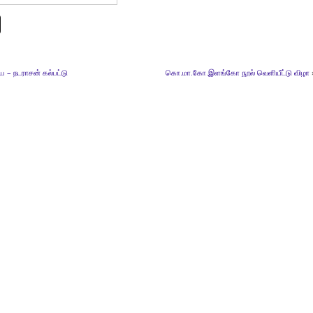
யை – நடராசன் கல்பட்டு
கொ.மா.கோ.இளங்கோ நூல் வெளியீட்டு விழா