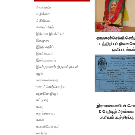
அயல்நாடு
அறிக்கை
அறிவியல்
அழைப்பிதழ்
இக்கால இலக்கியம்
தாமரைச்செல்வி செங்க
இதழுரை
படத்திறப்பும் நினைவே
இந்தி எதிர்ப்பு
ஒளிப்படங்கள
இலக்கணம்
இலக்குவனார்
இலக்குவனார் திருவள்ளுவன்
ஈழம்
உண்மைக்கதை
உரை / சொற்பொழிவு
உறுதிமொழிஞர்
கட்டுரை
இராவணகாவியச் சொற
கதை
& பேரறிஞர் அண்ணா 
கருத்தரங்கம்
பெரியார் படத்திறப்பு
கலை
கலைச்சொற்கள்
கவிதை