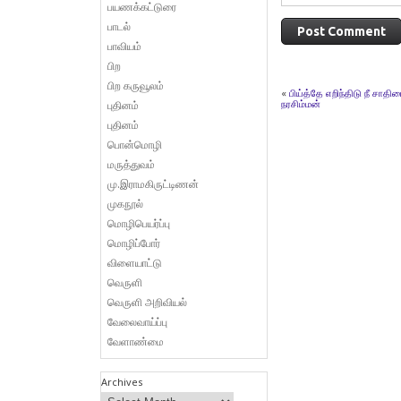
பயணக்கட்டுரை
பாடல்
பாவியம்
பிற
பிற கருவூலம்
«
பிய்த்தே எறிந்திடு நீ சாதி
நரசிம்மன்
புதினம்
புதினம்
பொன்மொழி
மருத்துவம்
மு.இராமகிருட்டிணன்
முகநூல்
மொழிபெயர்ப்பு
மொழிப்போர்
விளையாட்டு
வெருளி
வெருளி அறிவியல்
வேலைவாய்ப்பு
வேளாண்மை
Archives