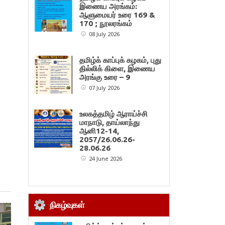
இணைய அரங்கம்:
ஆளுமையர் உரை 169 &
170 ; நூலரங்கம்
08 July 2026
தமிழ்க் காப்புக் கழகம், புது
தில்லிக் கிளை, இணைய
அரங்கு உரை – 9
07 July 2026
உலகத்தமிழ் ஆராய்ச்சி
மாநாடு, தாய்லாந்து
ஆனி12-14,
2057/26.06.26-
28.06.26
24 June 2026
நிகழ்வுகள்