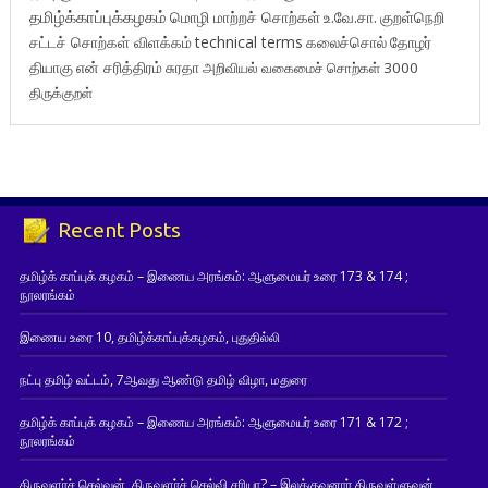
தமிழ்க்காப்புக்கழகம்
மொழி மாற்றச் சொற்கள்
உ.வே.சா.
குறள்நெறி
சட்டச் சொற்கள் விளக்கம்
technical terms
கலைச்சொல்
தோழர்
தியாகு
என் சரித்திரம்
சுரதா
அறிவியல் வகைமைச் சொற்கள் 3000
திருக்குறள்
Recent Posts
தமிழ்க் காப்புக் கழகம் – இணைய அரங்கம்: ஆளுமையர் உரை 173 & 174 ;
நூலரங்கம்
இணைய உரை 10, தமிழ்க்காப்புக்கழகம், புதுதில்லி
நட்பு தமிழ் வட்டம், 7ஆவது ஆண்டு தமிழ் விழா, மதுரை
தமிழ்க் காப்புக் கழகம் – இணைய அரங்கம்: ஆளுமையர் உரை 171 & 172 ;
நூலரங்கம்
திருவளர்ச் செல்வன், திருவளர்ச் செல்வி சரியா? – இலக்குவனார் திருவள்ளுவன்