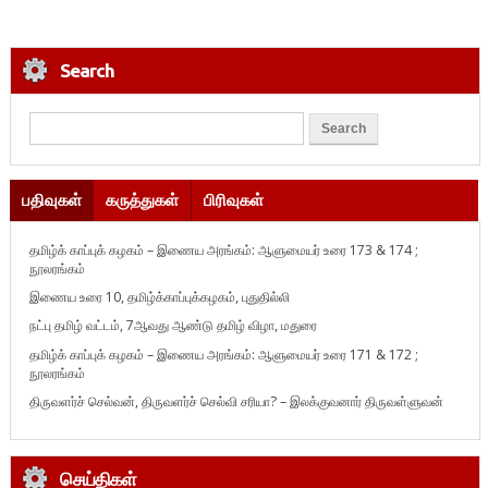
Search
பதிவுகள்
கருத்துகள்
பிரிவுகள்
தமிழ்க் காப்புக் கழகம் – இணைய அரங்கம்: ஆளுமையர் உரை 173 & 174 ;
நூலரங்கம்
இணைய உரை 10, தமிழ்க்காப்புக்கழகம், புதுதில்லி
நட்பு தமிழ் வட்டம், 7ஆவது ஆண்டு தமிழ் விழா, மதுரை
தமிழ்க் காப்புக் கழகம் – இணைய அரங்கம்: ஆளுமையர் உரை 171 & 172 ;
நூலரங்கம்
திருவளர்ச் செல்வன், திருவளர்ச் செல்வி சரியா? – இலக்குவனார் திருவள்ளுவன்
செய்திகள்