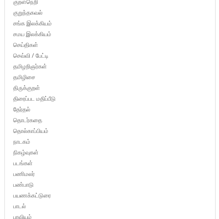
குறள்நெறி
குறுந்தகவல்
சங்க இலக்கியம்
சமய இலக்கியம்
செய்திகள்
செவ்வி / பேட்டி
தமிழறிஞர்கள்
தமிழிசை
திருக்குறள்
திரைப்பட மதிப்பீடு
தேர்தல்
தொடர்கதை
தொல்காப்பியம்
நாடகம்
நிகழ்வுகள்
படங்கள்
பணிமலர்
பண்பாடு
பயணக்கட்டுரை
பாடல்
பாவியம்