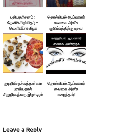
புதியதரிசனம் :
தொல்லியல் ஆய்வாளர்
தேனிச்சிறப்பிதழ் –
வைகை அனீசு
வெளியீட்டு விழா
குடும்பத்திற்கு உதவ
வேண்டுகோள்!
குடிநீரில் நச்சுத்தன்மை
தொல்லியல் ஆய்வாளர்
பரவியதால்
வைகை அனீசு
சிறுநீரகத்தை இழக்கும்
மறைந்தார்!
மக்கள்
Leave a Reply