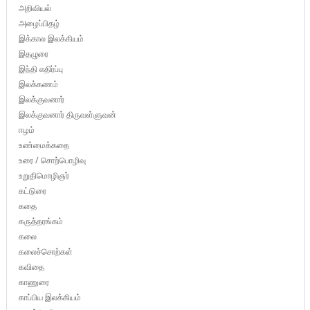
அறிவியல்
அழைப்பிதழ்
இக்கால இலக்கியம்
இதழுரை
இந்தி எதிர்ப்பு
இலக்கணம்
இலக்குவனார்
இலக்குவனார் திருவள்ளுவன்
ஈழம்
உண்மைக்கதை
உரை / சொற்பொழிவு
உறுதிமொழிஞர்
கட்டுரை
கதை
கருத்தரங்கம்
கலை
கலைச்சொற்கள்
கவிதை
காணுரை
காப்பிய இலக்கியம்