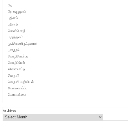
பிற
பிற கருவூலம்
புதினம்
புதினம்
பொன்மொழி
மருத்துவம்
மு.இராமகிருட்டிணன்
முகநூல்
மொழிபெயர்ப்பு
மொழிப்போர்
விளையாட்டு
வெருளி
வெருளி அறிவியல்
வேலைவாய்ப்பு
வேளாண்மை
Archives