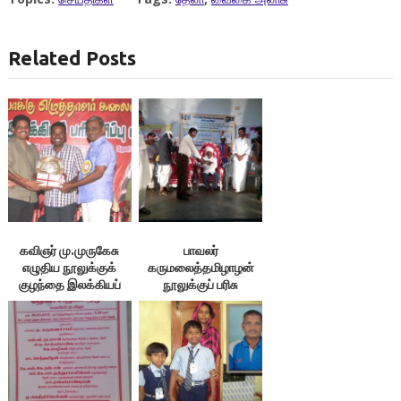
Related Posts
கவிஞர் மு.முருகேசு
பாவலர்
எழுதிய நூலுக்குக்
கருமலைத்தமிழாழன்
குழந்தை இலக்கியப்
நூலுக்குப் பரிசு
பரிசு