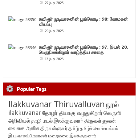
27 July 2025
கவிஞர் முடியரசனின் பூங்கொடி : 98: கோமகன்
வியப்பு
20 July 2025
கவிஞர் முடியரசனின் பூங்கொடி : 97. இயல் 20.
பெருநிலக்கிழார் வாழ்த்திய காதை
13 July 2025
Popular Tags
Ilakkuvanar Thiruvalluvan
நூல்
ilakkuvanar
தோழர் தியாகு எழுதுகிறார்
வெருளி
அறிவியல்
தாழி மடல்
இலக்குவனார் திருவள்ளுவன்
வைகை அனிசு
திருவள்ளுவர்
தமிழ்
தமிழ்ச்சொல்லாக்கம்
இ.பு.ஞானப்பிரகாசன்
மறைமலை இலக்குவனார்