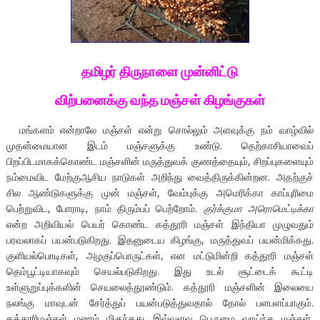
தமிழர் திருநாளை முன்னிட்டு
விற்பனைக்கு வந்த மஞ்சள் கிழங்குகள்
மங்களம் என்றாலே மஞ்சள் என்று சொல்லும் அளவுக்கு நம் வாழ்வில்
முதன்மையான இடம் மஞ்சளுக்கு உண்டு. தெற்காசியாவைப்
பிறப்பிடமாகக்கொண்ட மஞ்சளின் மருத்துவக் குணத்தையும், சிறப்புகளையும்
நம்மைவிட மேற்குஆசிய நாடுகள் அறிந்து வைத்திருக்கின்றன. அதற்குச்
சில ஆண்டுகளுக்கு முன் மஞ்சள், வேம்புக்கு அமெரிக்கா காப்புரிமை
பெற்றுவிட, போராடி, நாம் திரும்பப் பெற்றோம்.
குர்க்குமா அரொமெட்டிக்கா
என்ற அறிவியல் பெயர் கொண்ட கத்தூரி மஞ்சள் இந்தியா முழுவதும்
பரவலாகப் பயன்படுகிறது. இதனுடைய கிழங்கு, மருத்துவப் பயன்மிக்கது.
குளியல்பொடிகள், அழகுப்பொருட்கள், என மட்டுமின்றி கத்தூரி மஞ்சள்
தெம்பூட்டியாகவும் செயல்படுகிறது. இது உடல் சூட்டைக் கூட்டி
உள்ளுறுப்புக்களின் செயலைத்தூண்டும். கத்தூரி மஞ்சளின் இலையை
நலங்கு மாவுடன் சேர்த்துப் பயன்படுத்துவதால் தோல் பளபளப்பாகும்.
கத்தூரிமஞ்சள் மணம் மிகுந்தது. இவ்வளவு பெருமை வாய்ந்த மஞ்சள்,