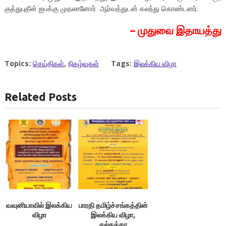
குத்துபுதீன் ஐபக்கு முதலானோர் ஆர்வத்துடன் கலந்து கொண்டனர்.
– முதுவை இதாயத்து
Topics:
செய்திகள்
,
நிகழ்வுகள்
Tags:
இலக்கிய விழா
Related Posts
வவுனியாவில் இலக்கிய
பாரதி தமிழ்ச்சங்கத்தின்
விழா
இலக்கிய விழா,
கல்கத்தா