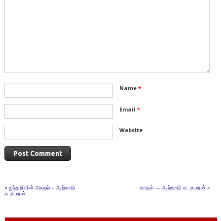
Name
*
Email
*
Website
«
ஐந்தறிவின் அலறல் – ஆற்காடு
காதல் — ஆற்காடு க. குமரன்
»
க.குமரன்