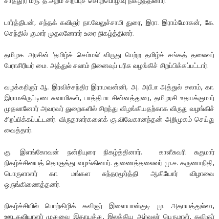
சாத்தூர் மரு. த.அறம் சிறப்புச் சொற்பொழிவு நிகழ்த்தினார்.
பார்த்திபன், சந்தக் கவிஞர் நா.வேலுச்சாமி துரை, இரா. இராம்மோகன், கே.
செந்தில் குமார் முதலனாோர் உரை நிகழ்த்தினர்.
தமிழக அரசின் ‘தமிழ்ச் செம்மல்’ விருது பெற்ற தமிழ்ச் சங்கத் தலைவர்
பேராசிரியர் மை. அத்துல் சலாம் நினைவுப் பரிசு வழங்கிச் சிறப்பிக்கப்பட்டார்.
வழக்கறிஞர் ஆ. இரவிச்சந்திர இராமவன்னி, அ. அபீபா அத்துல் சலாம், கா.
இராமகிருட்டிண சுவாமிகள், பாத்திமா சின்னத்துரை, தமிழரசி உதயக்குமார்
முதலானோர் அவரவர் துறைகளில் சிறந்து விழங்கியதற்காக விருது வழங்கிச்
சிறப்பிக்கப்பட்டனர். விருதாளர்களைக் கு.விவேகானந்தன் அறிமுகம் செய்து
வைத்தார்.
கு. இளங்கோவன் நன்றியுரை நிகழ்த்தினார். காளீசுவரி சுகுமார்
நிகழ்ச்சியைத் தொகுத்து வழங்கினார். துணைத்தலைவர் மு.ச. கருணாநிதி,
பொருளாளர் கா. மங்கள சுந்தரமூர்த்தி ஆகியோர் விழாவை
ஒருங்கிணைத்தனர்.
நிகழ்ச்சியில் பொற்கிழிக் கவிஞர் இளையான்குடி மு. அதாயத்துல்லா,
ஊடகவியாளர் முதுவை இதாயத்து, இலக்கிய ஆர்வலர் பெருமாள், கவிஞர்