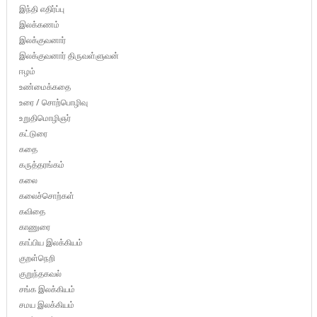
இந்தி எதிர்ப்பு
இலக்கணம்
இலக்குவனார்
இலக்குவனார் திருவள்ளுவன்
ஈழம்
உண்மைக்கதை
உரை / சொற்பொழிவு
உறுதிமொழிஞர்
கட்டுரை
கதை
கருத்தரங்கம்
கலை
கலைச்சொற்கள்
கவிதை
காணுரை
காப்பிய இலக்கியம்
குறள்நெறி
குறுந்தகவல்
சங்க இலக்கியம்
சமய இலக்கியம்