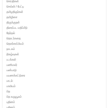
செய்திகள்
செவ்வி / பேட்டி
தமிழறிஞர்கள்
தமிழிசை
திருக்குறள்
திரைப்பட மதிப்பீடு
தேர்தல்
தொடர்கதை
தொல்காப்பியம்
நாடகம்
நிகழ்வுகள்
படங்கள்
பணிமலர்
பண்பாடு
பயணக்கட்டுரை
பாடல்
பாவியம்
பிற
பிற கருவூலம்
புதினம்
புதினம்