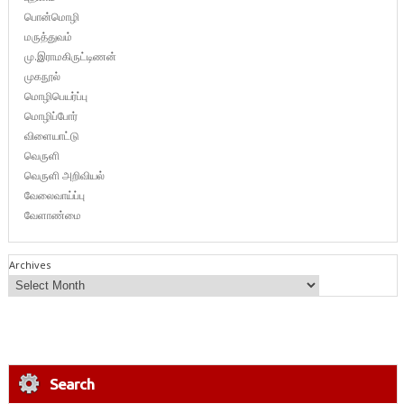
பொன்மொழி
மருத்துவம்
மு.இராமகிருட்டிணன்
முகநூல்
மொழிபெயர்ப்பு
மொழிப்போர்
விளையாட்டு
வெருளி
வெருளி அறிவியல்
வேலைவாய்ப்பு
வேளாண்மை
Archives
Search