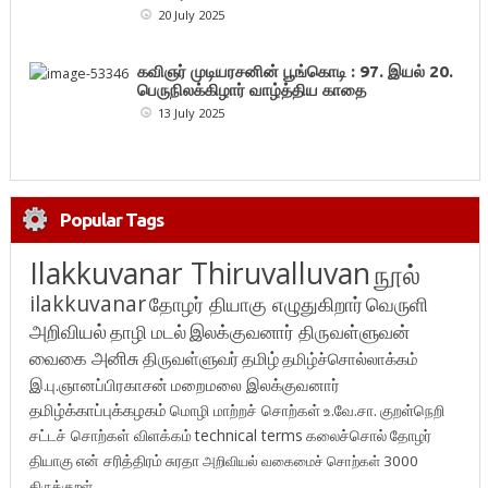
20 July 2025
கவிஞர் முடியரசனின் பூங்கொடி : 97. இயல் 20.
பெருநிலக்கிழார் வாழ்த்திய காதை
13 July 2025
Popular Tags
Ilakkuvanar Thiruvalluvan
நூல்
ilakkuvanar
தோழர் தியாகு எழுதுகிறார்
வெருளி
அறிவியல்
தாழி மடல்
இலக்குவனார் திருவள்ளுவன்
வைகை அனிசு
திருவள்ளுவர்
தமிழ்
தமிழ்ச்சொல்லாக்கம்
இ.பு.ஞானப்பிரகாசன்
மறைமலை இலக்குவனார்
தமிழ்க்காப்புக்கழகம்
மொழி மாற்றச் சொற்கள்
உ.வே.சா.
குறள்நெறி
சட்டச் சொற்கள் விளக்கம்
technical terms
கலைச்சொல்
தோழர்
தியாகு
என் சரித்திரம்
சுரதா
அறிவியல் வகைமைச் சொற்கள் 3000
திருக்குறள்