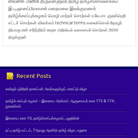
வைகை அனிசு
திருவள்ளுவர்
தமிழ்
தமிழ்ச்சொல்லாக்கம்
இ.பு.ஞானப்பிரகாசன்
மறைமலை இலக்குவனார்
தமிழ்க்காப்புக்கழகம்
மொழி மாற்றச் சொற்கள்
உ.வே.சா.
குறள்நெறி
சட்டச் சொற்கள் விளக்கம்
technical terms
கலைச்சொல்
தோழர்
தியாகு
என் சரித்திரம்
சுரதா
அறிவியல் வகைமைச் சொற்கள் 3000
திருக்குறள்
Recent Posts
கவிஞர் புத்தேரி தானப்பன் அவர்களுக்குப் பாராட்டு விழா
தமிழ்க் காப்புக் கழகம் – இணைய அரங்கம்: ஆளுமையர் உரை 173 & 174 ;
நூலரங்கம்
இணைய உரை 10, தமிழ்க்காப்புக்கழகம், புதுதில்லி
நட்பு தமிழ் வட்டம், 7ஆவது ஆண்டு தமிழ் விழா, மதுரை