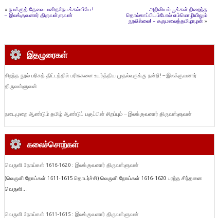
«
நமக்குத் தேவை மனிதநேயக்கல்வியே!
அறிவியல் பூக்கள் நிறைந்த
– இலக்குவனார் திருவள்ளுவன்
தொல்காப்பியம்போல் எம்மொழியிலும்
நூலில்லை! – கருமலைத்தமிழாழன்
»
இதழுரைகள்
சிறந்த நூல் பரிசுத் திட்டத்தில் பரிசுகளை உயர்த்திய முதல்வருக்கு நன்றி! – இலக்குவனார்
திருவள்ளுவன்
நடைமுறை ஆண்டும் தமிழ் ஆண்டுப் பகுப்பின் சிறப்பும் – இலக்குவனார் திருவள்ளுவன்
கலைச்சொற்கள்
வெருளி நோய்கள் 1616-1620 : இலக்குவனார் திருவள்ளுவன்
(வெருளி நோய்கள் 1611-1615 தொடர்ச்சி) வெருளி நோய்கள் 1616-1620 பரந்த சிந்தனை
வெருளி...
வெருளி நோய்கள் 1611-1615 : இலக்குவனார் திருவள்ளுவன்