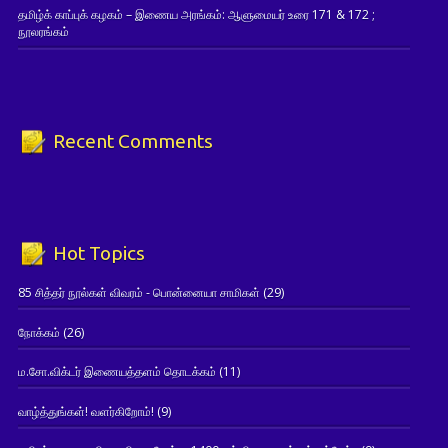
தமிழ்க் காப்புக் கழகம் – இணைய அரங்கம்: ஆளுமையர் உரை 171 & 172 ;
நூலரங்கம்
Recent Comments
Hot Topics
85 சித்தர் நூல்கள் விவரம் - பொன்னையா சாமிகள்
(29)
நோக்கம்
(26)
ம.சோ.விக்டர் இணையத்தளம் தொடக்கம்
(11)
வாழ்த்துங்கள்! வளர்கிறோம்!
(9)