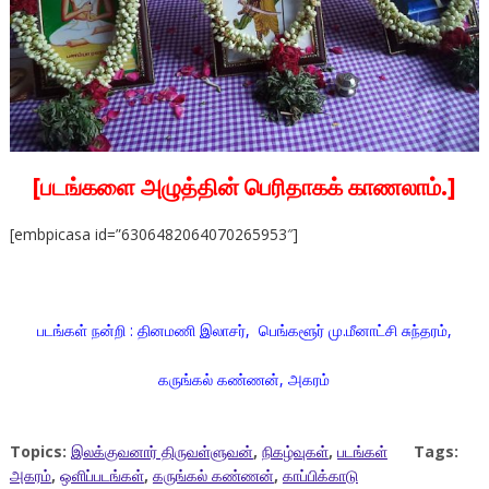
[படங்களை அழுத்தின் பெரிதாகக் காணலாம்.]
[embpicasa id=”6306482064070265953″]
படங்கள் நன்றி : தினமணி இலாசர், பெங்களூர் மு.மீனாட்சி சுந்தரம்,
கருங்கல் கண்ணன், அகரம்
Topics:
இலக்குவனார் திருவள்ளுவன்
,
நிகழ்வுகள்
,
படங்கள்
Tags:
அகரம்
,
ஒளிப்படங்கள்
,
கருங்கல் கண்ணன்
,
காப்பிக்காடு