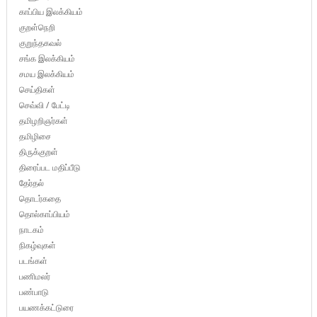
காப்பிய இலக்கியம்
குறள்நெறி
குறுந்தகவல்
சங்க இலக்கியம்
சமய இலக்கியம்
செய்திகள்
செவ்வி / பேட்டி
தமிழறிஞர்கள்
தமிழிசை
திருக்குறள்
திரைப்பட மதிப்பீடு
தேர்தல்
தொடர்கதை
தொல்காப்பியம்
நாடகம்
நிகழ்வுகள்
படங்கள்
பணிமலர்
பண்பாடு
பயணக்கட்டுரை