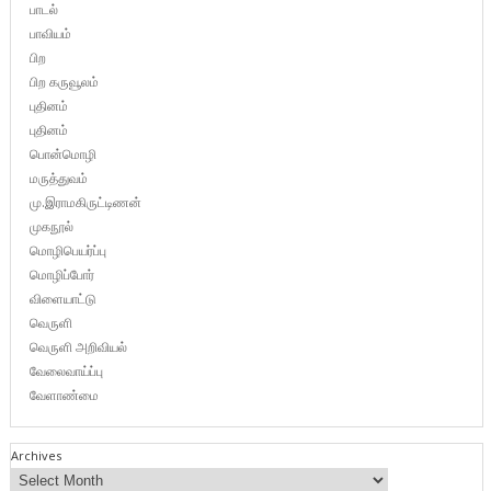
பாடல்
பாவியம்
பிற
பிற கருவூலம்
புதினம்
புதினம்
பொன்மொழி
மருத்துவம்
மு.இராமகிருட்டிணன்
முகநூல்
மொழிபெயர்ப்பு
மொழிப்போர்
விளையாட்டு
வெருளி
வெருளி அறிவியல்
வேலைவாய்ப்பு
வேளாண்மை
Archives