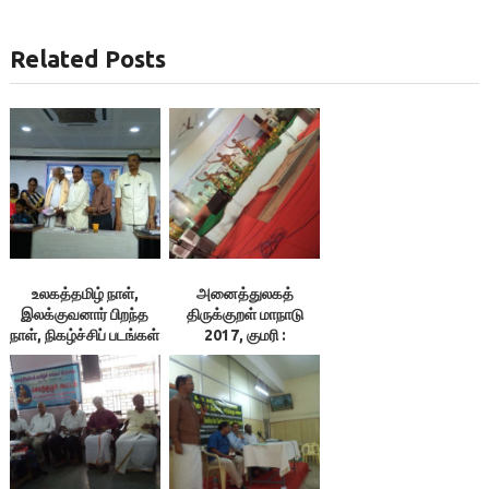
Related Posts
உலகத்தமிழ் நாள்,
அனைத்துலகத்
இலக்குவனார் பிறந்த
திருக்குறள் மாநாடு
நாள், நிகழ்ச்சிப் படங்கள்
2017, குமரி :
படத்தொகுப்பு 21