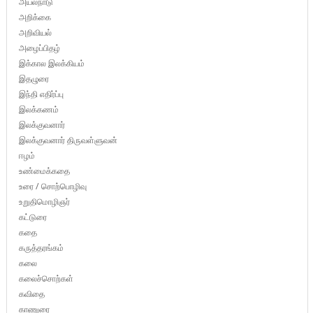
அயல்நாடு
அறிக்கை
அறிவியல்
அழைப்பிதழ்
இக்கால இலக்கியம்
இதழுரை
இந்தி எதிர்ப்பு
இலக்கணம்
இலக்குவனார்
இலக்குவனார் திருவள்ளுவன்
ஈழம்
உண்மைக்கதை
உரை / சொற்பொழிவு
உறுதிமொழிஞர்
கட்டுரை
கதை
கருத்தரங்கம்
கலை
கலைச்சொற்கள்
கவிதை
காணுரை