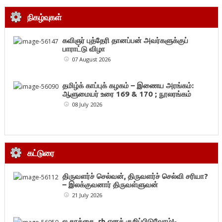
நிகழ்வுகள்
கவிஞர் புத்தேரி தானப்பன் அவர்களுக்குப்
பாராட்டு விழா
07 August 2026
தமிழ்க் காப்புக் கழகம் – இணைய அரங்கம்:
ஆளுமையர் உரை 169 & 170 ; நூலரங்கம்
08 July 2026
கட்டுரை
திருவளர்ச் செல்வன், திருவளர்ச் செல்வி சரியா?
– இலக்குவனார் திருவள்ளுவன்
21 July 2026
ல கரத்தை rh எனக் குறிப்பிடுவோம்!-