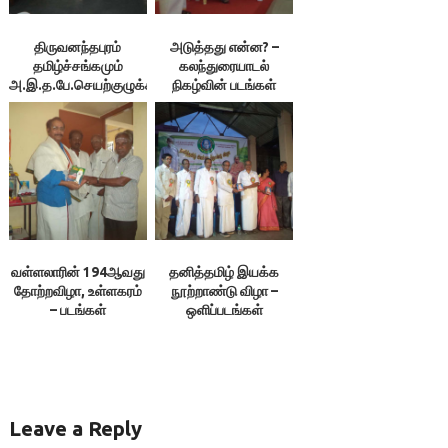
திருவனந்தபுரம்
அடுத்தது என்ன? –
தமிழ்ச்சங்கமும்
கலந்துரையாடல்
அ.இ.த.பே.செயற்குழுக்கூட்டமும்
நிகழ்வின் படங்கள்
– ஒளிப்படங்கள்
வள்ளலாரின் 194ஆவது
தனித்தமிழ் இயக்க
தோற்றவிழா, உள்ளகரம்
நூற்றாண்டு விழா –
– படங்கள்
ஒளிப்படங்கள்
Leave a Reply