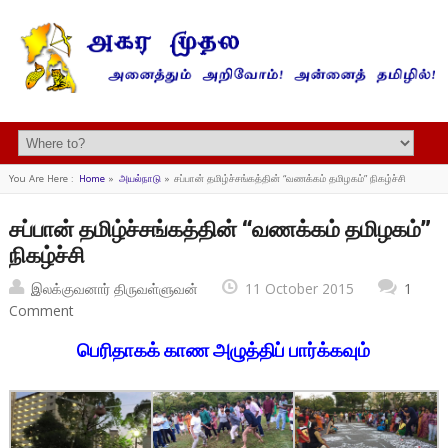
You Are Here :
Home
»
அயல்நாடு
»
சப்பான் தமிழ்ச்சங்கத்தின் “வணக்கம் தமிழகம்” நிகழ்ச்சி
சப்பான் தமிழ்ச்சங்கத்தின் “வணக்கம் தமிழகம்”
நிகழ்ச்சி
இலக்குவனார் திருவள்ளுவன்
11 October 2015
1
Comment
பெரிதாகக் காண அழுத்திப் பார்க்கவும்