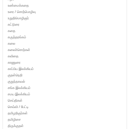
உண்மைக்கதை
உரை / சொற்பொழிவு
உறுதிமொழிஞர்
கட்டுரை
கதை
கருத்தரங்கம்
கலை
கலைச்சொற்கள்
கவிதை
காணுரை
காப்பிய இலக்கியம்
குறள்நெறி
குறுந்தகவல்
சங்க இலக்கியம்
சமய இலக்கியம்
செய்திகள்
செவ்வி / பேட்டி
தமிழறிஞர்கள்
தமிழிசை
திருக்குறள்