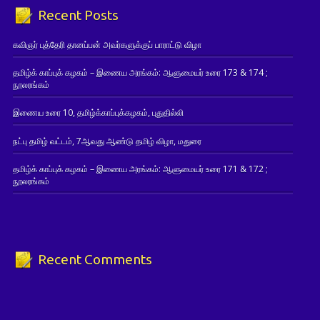
Recent Posts
கவிஞர் புத்தேரி தானப்பன் அவர்களுக்குப் பாராட்டு விழா
தமிழ்க் காப்புக் கழகம் – இணைய அரங்கம்: ஆளுமையர் உரை 173 & 174 ;
நூலரங்கம்
இணைய உரை 10, தமிழ்க்காப்புக்கழகம், புதுதில்லி
நட்பு தமிழ் வட்டம், 7ஆவது ஆண்டு தமிழ் விழா, மதுரை
தமிழ்க் காப்புக் கழகம் – இணைய அரங்கம்: ஆளுமையர் உரை 171 & 172 ;
நூலரங்கம்
Recent Comments