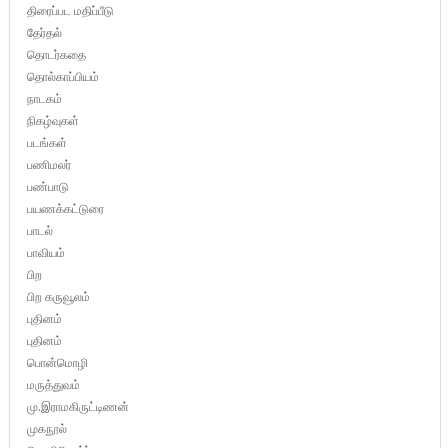
திரைப்பட மதிப்பீடு
தேர்தல்
தொடர்கதை
தொல்காப்பியம்
நாடகம்
நிகழ்வுகள்
படங்கள்
பணிமலர்
பண்பாடு
பயணக்கட்டுரை
பாடல்
பாவியம்
பிற
பிற கருவூலம்
புதினம்
புதினம்
பொன்மொழி
மருத்துவம்
மு.இராமகிருட்டிணன்
முகநூல்