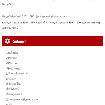
வெருளி...
வெருளி நோய்கள் 1591-1600 : இலக்குவனார் திருவள்ளுவன்
(வெருளி நோய்கள் 1586-1590 :தொடர்ச்சி) வெருளி நோய்கள் 1591-1600 பதினொன்றாவது
வார வெருளி...
பிரிவுகள்
அயல்நாடு
அறிக்கை
அறிவியல்
அழைப்பிதழ்
இக்கால இலக்கியம்
இதழுரை
இந்தி எதிர்ப்பு
இலக்கணம்
இலக்குவனார்
இலக்குவனார் திருவள்ளுவன்
ஈழம்