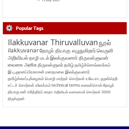
Popular Tags
Ilakkuvanar Thiruvalluvan
நூல்
ilakkuvanar
தோழர் தியாகு எழுதுகிறார்
வெருளி
அறிவியல்
தாழி மடல்
இலக்குவனார் திருவள்ளுவன்
வைகை அனிசு
திருவள்ளுவர்
தமிழ்
தமிழ்ச்சொல்லாக்கம்
இ.பு.ஞானப்பிரகாசன்
மறைமலை இலக்குவனார்
தமிழ்க்காப்புக்கழகம்
மொழி மாற்றச் சொற்கள்
உ.வே.சா.
குறள்நெறி
சட்டச் சொற்கள் விளக்கம்
technical terms
கலைச்சொல்
தோழர்
தியாகு
என் சரித்திரம்
சுரதா
அறிவியல் வகைமைச் சொற்கள் 3000
திருக்குறள்