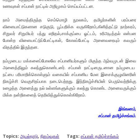
உணவுகள் சப்பான் நாட்டில் அறிமுகம் செய்யப்பட்டன.
நாம் அமைத்திருந்த செம்மொழி நூலகம், தமிழர்களின் பரம்பரை
விளையாட்டுகளான சடுகுடு, பூப்பறிக்க வருகிறோம்,கிளித்தட்டு நாற்கரம்,
சிறுவர் சிறுமியர் பந்து எறிதல்,சாக்குப்பை ஓட்டம், உரிஅடித்தல் என்பன
போன்ற விளையாட்டுப்போட்டிகள், கோலப்போட்டி அனைவரையும் கவரும்
விதத்தில் இருந்தன.
நம்முடைய மக்களைப்போலவே சப்பானியர்களும் மிகுந்த ஆர்வமுடன் இவை
அனைத்திலும் கலந்துகொண்டனர். சப்பான் நாட்டினருடனான நம்முடைய
நட்பை பரிமாறிக்கொள்ளும் வகையில் சப்பானிய மேள இசைக்குழுவினரின்
நிகழ்ச்சி வெகுசிறப்பாக நடைபெற்றது. இந்நிகழ்ச்சியின் பெருவெற்றிக்கு
உழைத்த அனைத்து நல் உள்ளங்களுக்கும் கலந்து கொண்ட அனைவருக்கும்
மிக்க நன்றிகளைத் தெரிவித்துக்கொள்கிறோம்.
இங்ஙனம்,
சப்பான் தமிழ்ச்சங்கம்.
Topics:
அயல்நாடு
,
நிகழ்வுகள்
Tags:
சப்பான் தமிழ்ச்சங்கம்