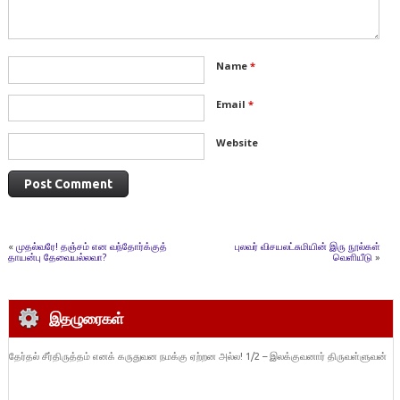
Name
*
Email
*
Website
«
முதல்வரே! தஞ்சம் என வந்தோர்க்குத்
புலவர் விசயலட்சுமியின் இரு நூல்கள்
தாயன்பு தேவையல்லவா?
வெளியீடு
»
இதழுரைகள்
தேர்தல் சீர்திருத்தம் எனக் கருதுவன நமக்கு ஏற்றன அல்ல! 1/2 – இலக்குவனார் திருவள்ளுவன்