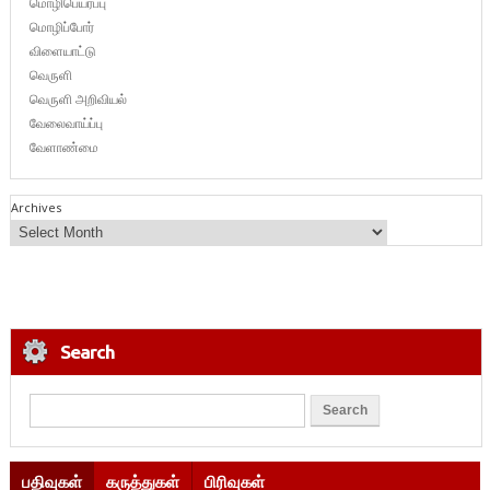
மொழிபெயர்ப்பு
மொழிப்போர்
விளையாட்டு
வெருளி
வெருளி அறிவியல்
வேலைவாய்ப்பு
வேளாண்மை
Archives
Search
பதிவுகள்
கருத்துகள்
பிரிவுகள்