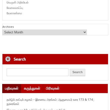
வெருளி அறிவியல்
வேலைவாய்ப்பு
வேளாண்மை
Archives
Search
பதிவுகள்
கருத்துகள்
பிரிவுகள்
தமிழ்க் காப்புக் கழகம் – இணைய அரங்கம்: ஆளுமையர் உரை 173 & 174 ;
நூலரங்கம்