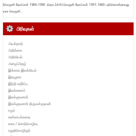
(வெருளி நோய்கள் 1586-1590 :தொடர்ச்சி) வெருளி நோய்கள் 1591-1600 பதினொன்றாவது
வார வெருளி...
பிரிவுகள்
அயல்நாடு
அறிக்கை
அறிவியல்
அழைப்பிதழ்
இக்கால இலக்கியம்
இதழுரை
இந்தி எதிர்ப்பு
இலக்கணம்
இலக்குவனார்
இலக்குவனார் திருவள்ளுவன்
ஈழம்
உண்மைக்கதை
உரை / சொற்பொழிவு
உறுதிமொழிஞர்