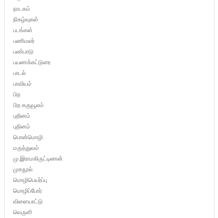
நாடகம்
நிகழ்வுகள்
படங்கள்
பணிமலர்
பண்பாடு
பயணக்கட்டுரை
பாடல்
பாவியம்
பிற
பிற கருவூலம்
புதினம்
புதினம்
பொன்மொழி
மருத்துவம்
மு.இராமகிருட்டிணன்
முகநூல்
மொழிபெயர்ப்பு
மொழிப்போர்
விளையாட்டு
வெருளி