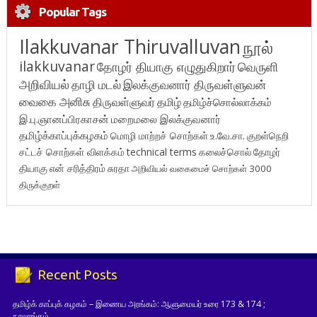
Popular Tags
Ilakkuvanar Thiruvalluvan
நூல்
ilakkuvanar
தோழர் தியாகு எழுதுகிறார்
வெருளி
அறிவியல்
தாழி மடல்
இலக்குவனார் திருவள்ளுவன்
வைகை அனிசு
திருவள்ளுவர்
தமிழ்
தமிழ்ச்சொல்லாக்கம்
இ.பு.ஞானப்பிரகாசன்
மறைமலை இலக்குவனார்
தமிழ்க்காப்புக்கழகம்
மொழி மாற்றச் சொற்கள்
உ.வே.சா.
குறள்நெறி
சட்டச் சொற்கள் விளக்கம்
technical terms
கலைச்சொல்
தோழர்
தியாகு
என் சரித்திரம்
சுரதா
அறிவியல் வகைமைச் சொற்கள் 3000
திருக்குறள்
Recent Posts
தமிழ்க் காப்புக் கழகம் – இணைய அரங்கம்: ஆளுமையர் உரை 173 & 174 ;
நூலரங்கம்