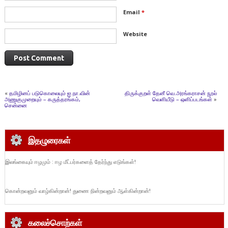
Email
*
Website
«
தமிழினப் படுகொலையும் ஐ.நா.வின்
திருக்குறள் தேனீ வெ.அரங்கராசன் நூல்
அணுகுமுறையும் – கருத்தரங்கம்,
வெளியீடு – ஒளிப்படங்கள்
»
சென்னை
இதழுரைகள்
இலங்கையும் ஈழமும் : ஈழ மீட்பர்களைத் தேர்ந்து எடுங்கள்!
கொன்றவனும் வாழ்கின்றான்! துணை நின்றவனும் ஆள்கின்றான்!
கலைச்சொற்கள்