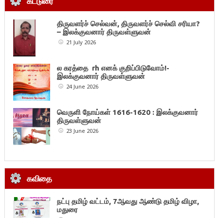
கட்டுரை
திருவளர்ச் செல்வன், திருவளர்ச் செல்வி சரியா?
– இலக்குவனார் திருவள்ளுவன்
21 July 2026
ல கரத்தை rh எனக் குறிப்பிடுவோம்!-
இலக்குவனார் திருவள்ளுவன்
24 June 2026
வெருளி நோய்கள் 1616-1620 : இலக்குவனார்
திருவள்ளுவன்
23 June 2026
கவிதை
நட்பு தமிழ் வட்டம், 7ஆவது ஆண்டு தமிழ் விழா,
மதுரை