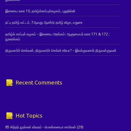
இணைய உரை 10, தமிழ்க்காப்புக்கழகம், புதுதில்லி
நட்பு தமிழ் வட்டம், 7ஆவது ஆண்டு தமிழ் விழா, மதுரை
தமிழ்க் காப்புக் கழகம் – இணைய அரங்கம்: ஆளுமையர் உரை 171 & 172 ;
நூலரங்கம்
திருவளர்ச் செல்வன், திருவளர்ச் செல்வி சரியா? – இலக்குவனார் திருவள்ளுவன்
Recent Comments
Hot Topics
85 சித்தர் நூல்கள் விவரம் - பொன்னையா சாமிகள்
(29)