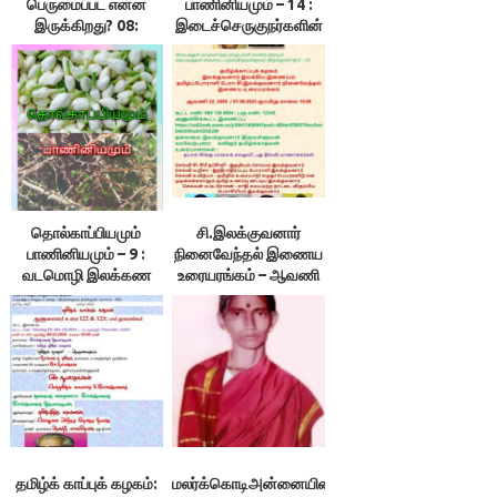
பெருமைப்பட என்ன
பாணினியமும் – 14 :
இருக்கிறது? 08:
இடைச்செருகுநர்களின்
வீட்டிலும் ஏட்டிலும்
தோல்விக்கான
தமிழைத் தொலைக்கும்
காரணங்கள்-
நாம் : இலக்குவனார்
இலக்குவனார்
திருவள்ளுவன்
திருவள்ளுவன்
தொல்காப்பியமும்
சி.இலக்குவனார்
பாணினியமும் – 9 :
நினைவேந்தல் இணைய
வடமொழி இலக்கண
உரையரங்கம் – ஆவணி
நூலாசிரியர் அறுபத்து
22, 2056 /
நால்வர் என்னும் புரட்டு –
07.09.2025 ஞாயிறு
இலக்குவனார்
காலை 10.00
திருவள்ளுவன்
தமிழ்க் காப்புக் கழகம்:
மலர்க்கொடிஅன்னையின்‌