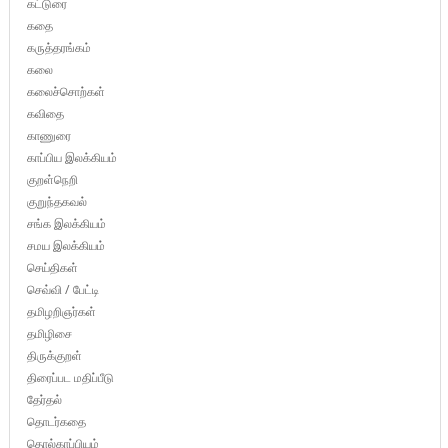
கட்டுரை
கதை
கருத்தரங்கம்
கலை
கலைச்சொற்கள்
கவிதை
காணுரை
காப்பிய இலக்கியம்
குறள்நெறி
குறுந்தகவல்
சங்க இலக்கியம்
சமய இலக்கியம்
செய்திகள்
செவ்வி / பேட்டி
தமிழறிஞர்கள்
தமிழிசை
திருக்குறள்
திரைப்பட மதிப்பீடு
தேர்தல்
தொடர்கதை
தொல்காப்பியம்