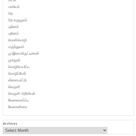
பாவியம்
பிற
பிற கருவூலம்
புதினம்
புதினம்
பொன்மொழி
மருத்துவம்
மு.இராமகிருட்டிணன்
முகநூல்
மொழிபெயர்ப்பு
மொழிப்போர்
விளையாட்டு
வெருளி
வெருளி அறிவியல்
வேலைவாய்ப்பு
வேளாண்மை
Archives