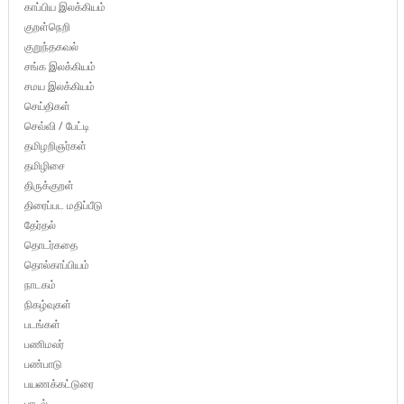
காப்பிய இலக்கியம்
குறள்நெறி
குறுந்தகவல்
சங்க இலக்கியம்
சமய இலக்கியம்
செய்திகள்
செவ்வி / பேட்டி
தமிழறிஞர்கள்
தமிழிசை
திருக்குறள்
திரைப்பட மதிப்பீடு
தேர்தல்
தொடர்கதை
தொல்காப்பியம்
நாடகம்
நிகழ்வுகள்
படங்கள்
பணிமலர்
பண்பாடு
பயணக்கட்டுரை
பாடல்