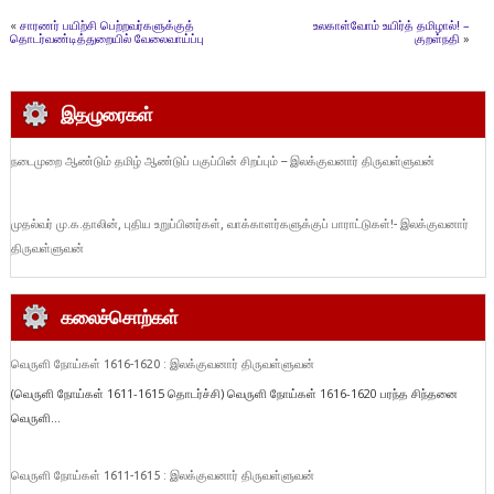
«
சாரணர் பயிற்சி பெற்றவர்களுக்குத்
உலகாள்வோம் உயிர்த் தமிழால்! –
தொடர்வண்டித்துறையில் வேலைவாய்ப்பு
குறள்நதி
»
இதழுரைகள்
நடைமுறை ஆண்டும் தமிழ் ஆண்டுப் பகுப்பின் சிறப்பும் – இலக்குவனார் திருவள்ளுவன்
முதல்வர் மு.க.தாலின், புதிய உறுப்பினர்கள், வாக்காளர்களுக்குப் பாராட்டுகள்!- இலக்குவனார்
திருவள்ளுவன்
கலைச்சொற்கள்
வெருளி நோய்கள் 1616-1620 : இலக்குவனார் திருவள்ளுவன்
(வெருளி நோய்கள் 1611-1615 தொடர்ச்சி) வெருளி நோய்கள் 1616-1620 பரந்த சிந்தனை
வெருளி...
வெருளி நோய்கள் 1611-1615 : இலக்குவனார் திருவள்ளுவன்