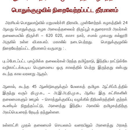
பொதுக்குழுவில் நிறைவேற்றப்பட்ட தீர்மானம்
அரசியல் பொதுவாழ்வில் மறுமலர்ச்சி திராவிட முன்னேற்றக் கழகத்தின் 24
ஆவது பொதுக்குழு, கழக அவைத்தலைவர் திருப்பூர் சு.துரைசாமி அவர்கள்
தலைமையில் திருச்சி – 620 020, காசா நகர், சமால் முகமது கல்லூரி
அருகில் உள்ள வி.எசு.எம். மகாலில் நடைபெற்றது. பொதுக்குழுவில்
நிறைவேற்றப்பட்ட தீர்மானம் வருமாறு : .
புடம்போடப்பட்ட புகழ்மிக்க தலைவர்கள் பிறந்த தமிழ்நாடு, இந்திய நாட்டுக்கே
வழிகாட்டக்கூடிய பெருமையை ஒரு காலத்தில் பெற்று இருந்தது என்பது
கடந்த கால வரலாறு ஆகும்.
ஆனால், கடந்த 45 ஆண்டுகளுக்கும் மேலாகத் தமிழக ஆட்சிப்பீடத்தில்
இருந்து வரும் தி.மு.க., – அ.இ.அ.தி.மு.க., ஆகிய இரு கட்சிகளின்
தலைமைகளும் ஊழல் – சொத்துக்குவிப்பு வழக்கில் நீதிமன்றத்தின் குற்றக்
கூண்டில் நிறுத்தப்பட்டு, அனைத்து இந்திய அளவில் தமிழகத்திற்கு
அவப்பெயரைத் தேடித் தந்துள்ளன.
உள்ளாட்சி முதல் தலைமைச் செயலகம் வரையிலும் அனைத்து அரசுத்