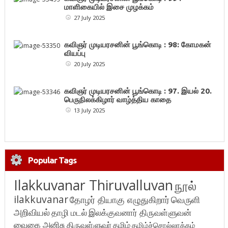
மாளிகையில் இசை முழக்கம்
27 July 2025
கவிஞர் முடியரசனின் பூங்கொடி : 98: கோமகன்
வியப்பு
20 July 2025
கவிஞர் முடியரசனின் பூங்கொடி : 97. இயல் 20.
பெருநிலக்கிழார் வாழ்த்திய காதை
13 July 2025
Popular Tags
Ilakkuvanar Thiruvalluvan
நூல்
ilakkuvanar
தோழர் தியாகு எழுதுகிறார்
வெருளி
அறிவியல்
தாழி மடல்
இலக்குவனார் திருவள்ளுவன்
வைகை அனிசு
திருவள்ளுவர்
தமிழ்
தமிழ்ச்சொல்லாக்கம்