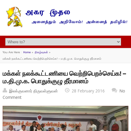
You Are Here :
Home
»
நிகழ்வுகள்
»
மக்கள் நலக்கூட்டணியை வெற்றிபெறச்செய்க! – ம.தி.மு.க. பொதுக்குழு தீர்மானம்
மக்கள் நலக்கூட்டணியை வெற்றிபெறச்செய்க! –
ம.தி.மு.க. பொதுக்குழு தீர்மானம்
இலக்குவனார் திருவள்ளுவன்
28 February 2016
No
Comment