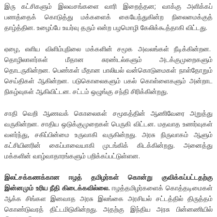
இரு கட்சிகளும் இலவசங்களை வாரி இறைத்தன; வாக்கு அளிக்கப்
பணத்தைக் கொடுத்து மக்களைக் கையேந்துகின்ற நிலைமைக்குத்
தாழ்த்தின. உழைப்பே உயர்வு தரும் என்ற பழமொழி கேலிக்கூத்தாகி விட்டது.
ஏழை, எளிய விளிம்புநிலை மக்களின் சமூக அவலங்கள் நீடிக்கின்றன.
தொழிலாளர்கள் மீதான சுரண்டல்களும் அடக்குமுறைகளும்
தொடருகின்றன. பெண்கள் மீதான பாலியல் வன்கொடுமைகள் நாள்தோறும்
செய்திகள் ஆகின்றன. படுகொலைகளும் பகல் கொள்ளைகளும் அன்றாட
நிகழ்வுகள் ஆகிவிட்டன. சட்டம் ஒழுங்கு சந்தி சிரிக்கின்றது.
சாதி வெறி ஆணவக் கொலைகள் சமூகத்தின் ஆணிவேரை அறுத்து
வருகின்றன. சாதிய ஒடுக்குமுறைகள் பெருகி விட்டன. மதவாத உணர்வுகள்
வளர்ந்து, சகிப்பின்மை உருவாகி வருகின்றது. அரசு நிருவாகம் ஆளும்
கட்சியினரின் கைப்பாவையாகி முடங்கிக் கிடக்கின்றது. அனைத்து
மக்களின் வாழ்வாதாரங்களும் பறிக்கப்பட்டுள்ளன.
இலட்சக்கணக்கான ஈழத் தமிழர்கள் கொன்று குவிக்கப்பட்டதற்கு
இன்னமும் உரிய நீதி கிடைக்கவில்லை.
ஈழத்தமிழர்களைக் கொத்தடிமைகள்
ஆக்க சிங்கள இனவாத அரசு இலங்கை அரசியல் சட்டத்தில் திருத்தம்
கொண்டுவரத் திட்டமிடுகின்றது. அதற்கு இந்திய அரசு பின்னணியில்