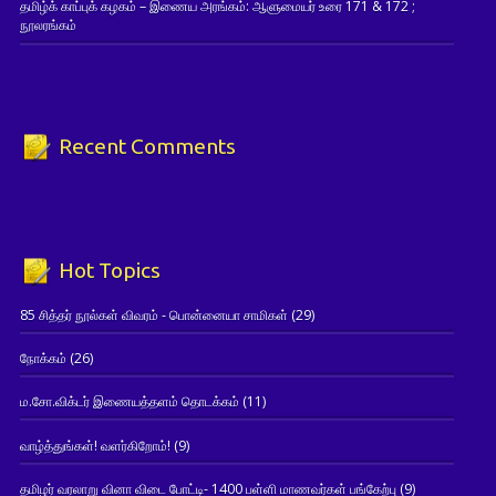
தமிழ்க் காப்புக் கழகம் – இணைய அரங்கம்: ஆளுமையர் உரை 171 & 172 ;
நூலரங்கம்
Recent Comments
Hot Topics
85 சித்தர் நூல்கள் விவரம் - பொன்னையா சாமிகள்
(29)
நோக்கம்
(26)
ம.சோ.விக்டர் இணையத்தளம் தொடக்கம்
(11)
வாழ்த்துங்கள்! வளர்கிறோம்!
(9)
தமிழர் வரலாறு வினா விடை போட்டி- 1400 பள்ளி மாணவர்கள் பங்கேற்பு
(9)