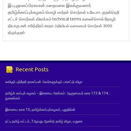
இ.பு.ஞானப்பிரகாசன்
மறைமலை இலக்குவனார்
தமிழ்க்காப்புக்கழகம்
மொழி மாற்றச் சொற்கள்
உ.வே.சா.
குறள்நெறி
சட்டச் சொற்கள் விளக்கம்
technical terms
கலைச்சொல்
தோழர்
தியாகு
என் சரித்திரம்
சுரதா
அறிவியல் வகைமைச் சொற்கள் 3000
திருக்குறள்
Recent Posts
கவிஞர் புத்தேரி தானப்பன் அவர்களுக்குப் பாராட்டு விழா
தமிழ்க் காப்புக் கழகம் – இணைய அரங்கம்: ஆளுமையர் உரை 173 & 174 ;
நூலரங்கம்
இணைய உரை 10, தமிழ்க்காப்புக்கழகம், புதுதில்லி
நட்பு தமிழ் வட்டம், 7ஆவது ஆண்டு தமிழ் விழா, மதுரை