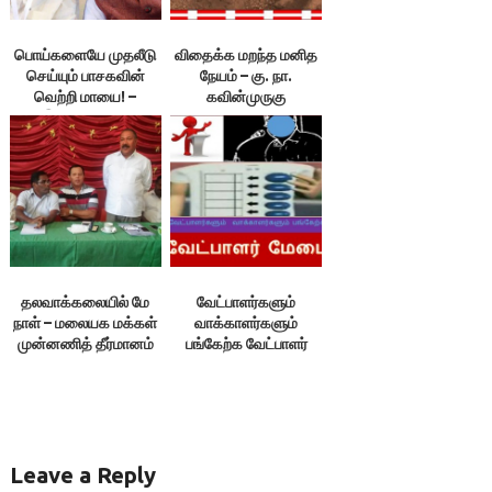
பொய்களையே முதலீடு
விதைக்க மறந்த மனித
செய்யும் பாசகவின்
நேயம் – கு. நா.
வெற்றி மாயை! –
கவின்முருகு
இலக்குவனார்
திருவள்ளுவன்
தலவாக்கலையில் மே
வேட்பாளர்களும்
நாள் – மலையக மக்கள்
வாக்காளர்களும்
முன்னணித் தீர்மானம்
பங்கேற்க வேட்பாளர்
மேடை
Leave a Reply