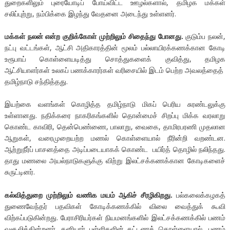
துறைகளிலும் புரையோடிப் போய்விட்ட ஊழல்களால், தமிழக மக்கள்
சலிப்புற்று, நம்பிக்கை இழந்து வேதனை அடைந்து உள்ளனர்.
மக்கள் நலன் என்ற குறிக்கோள் முற்றிலும் சிதைந்து போனது.
குடும்ப நலன்,
நட்பு வட்டங்கள், ஆட்சி அதிகாரத்தின் மூலம் பல்லாயிரக்கணக்கான கோடி
உரூபாய் கொள்ளையடித்து சொத்துகளைக் குவித்து, தமிழக
ஆட்சியாளர்கள் உலகப் பணக்காரர்கள் வரிசையில் இடம் பெற்ற அவலத்தைத்
தமிழ்நாடு சந்தித்தது.
இயற்கை வளங்கள் கொழித்த தமிழ்நாடு மிகப் பெரிய சுரண்டலுக்கு
உள்ளானது. நதிக்கரை நாகரிகங்களில் தொன்மைச் சிறப்பு மிக்க வரலாறு
கொண்ட காவிரி, தென்பெண்ணை, பாலாறு, வைகை, தாமிரபரணி முதலான
ஆறுகள், வரைமுறையற்ற மணல் கொள்ளையால் நீரின்றி வறண்டன.
ஆற்றுநீர்ப் பாசனத்தை அடிப்படையாகக் கொண்ட பயிர்த் தொழில் நலிந்தது.
தாது மணலை அயல்நாடுகளுக்கு விற்று இலட்சக்கணக்கான கோடிகளைச்
சுருட்டினர்.
கல்வித்துறை முற்றிலும் வணிக மயம் ஆகிச் சீரழிகிறது.
பல்கலைக்கழகத்
துணைவேந்தர் பதவிகள் கோடிக்கணக்கில் விலை வைத்துக் கூவி
விற்கப்படுகின்றது. பேராசிரியர்கள் நியமனங்களில் இலட்சக்கணக்கில் பணம்
வசூலிக்கின்றனர். தனியார் பள்ளிகளின் கட்டணக் கொள்ளையால், பணம்