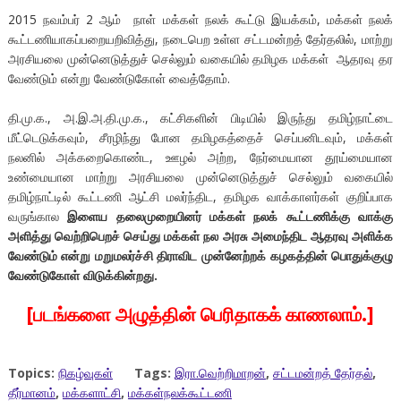
2015 நவம்பர் 2 ஆம் நாள் மக்கள் நலக் கூட்டு இயக்கம், மக்கள் நலக்
கூட்டணியாகப்பறையறிவித்து, நடைபெற உள்ள சட்டமன்றத் தேர்தலில், மாற்று
அரசியலை முன்னெடுத்துச் செல்லும் வகையில் தமிழக மக்கள் ஆதரவு தர
வேண்டும் என்று வேண்டுகோள் வைத்தோம்.
தி.மு.க., அ.இ.அ.தி.மு.க., கட்சிகளின் பிடியில் இருந்து தமிழ்நாட்டை
மீட்டெடுக்கவும், சீரழிந்து போன தமிழகத்தைச் செப்பனிடவும், மக்கள்
நலனில் அக்கறைகொண்ட, ஊழல் அற்ற, நேர்மையான தூய்மையான
உண்மையான மாற்று அரசியலை முன்னெடுத்துச் செல்லும் வகையில்
தமிழ்நாட்டில் கூட்டணி ஆட்சி மலர்ந்திட, தமிழக வாக்காளர்கள் குறிப்பாக
வருங்கால
இளைய தலைமுறையினர் மக்கள் நலக் கூட்டணிக்கு வாக்கு
அளித்து வெற்றிபெறச் செய்து மக்கள் நல அரசு அமைந்திட ஆதரவு அளிக்க
வேண்டும் என்று மறுமலர்ச்சி திராவிட முன்னேற்றக் கழகத்தின் பொதுக்குழு
வேண்டுகோள் விடுக்கின்றது.
[படங்களை அழுத்தின் பெரிதாகக் காணலாம்.]
Topics:
நிகழ்வுகள்
Tags:
இரா.வெற்றிமாறன்
,
சட்டமன்றத் தேர்தல்
,
தீர்மானம்
,
மக்களாட்சி
,
மக்கள்நலக்கூட்டணி