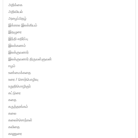
அறிக்கை
அறிவியல்
அழைப்பிதழ்
இக்கால இலக்கியம்
இதழுரை
இந்தி எதிர்ப்பு
இலக்கணம்
இலக்குவனார்
இலக்குவனார் திருவள்ளுவன்
ஈழம்
உண்மைக்கதை
உரை / சொற்பொழிவு
உறுதிமொழிஞர்
கட்டுரை
கதை
கருத்தரங்கம்
கலை
கலைச்சொற்கள்
கவிதை
காணுரை