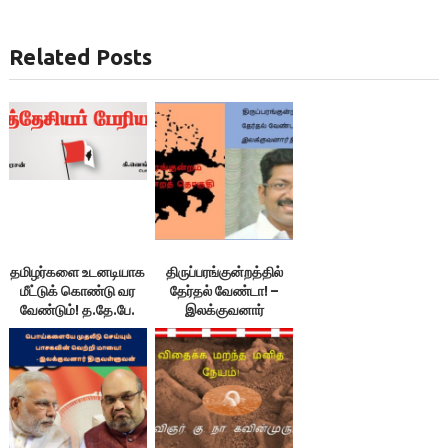
Related Posts
தமிழர்களை உடனடியாக
திருப்பரங்குன்றத்தில்
மீட்டுக் கொண்டு வர
தேர்தல் வேண்டா! –
வேண்டும்! த.தே.பே.
இலக்குவனார்
தீர்மானம்!
திருவள்ளுவன்