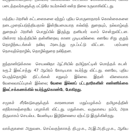
படைத்தவர்களுக்கு மட்டுமே உயர்கல்வி என்ற நிலை உருவாகிவிட்டது.
மத்திய அரசின் கட்டளைகளை ஏற்றுப் புதிய பொருளாதாரக் கொள்கைகளை
நடைமுறைப்படுத்தியதால் இன்றியமையாத கல்வித் துறையும், நல்வாழ்வுத்
துறையும் அரசின் பொறுப்பில் இருந்து தனியார் வசம் சென்றுவிட்டன.
மின்சார உற்பத்தியில் தன்னிறைவு காண முடியவில்லை. எனவே சிறு குறுந்
தொழிற்கூடங்கள் நலிவு அடைந்து மூடப்பட்டு விட்டன. பரம்பரை
நெசவுத்தொழில், தொழில்துறை நலிந்தன.
ஐந்தாண்டுக்கால செயலலிதா ஆட்சியில் தமிழ்நாட்டின் மொத்தக் கடன்
உரூ.2 இலட்சத்து 47 ஆயிரம் கோடியாக உயர்ந்து விட்டது. எனவே, புதிய
பெருந்தொழில் திட்டங்கள் எதுவும் இல்லை. இதன் விளைவாக
வேலைவாய்ப்புகள் இல்லை;
வேலை இல்லாப் பட்டதாரிகளின் எண்ணிக்கை
இலட்சக்கணக்கில் உயர்ந்துகொண்டே போகிறது.
சமூகச் சீர்கேடுகளுக்குக் காரணமான மதுப்பழக்கம் தமிழகத்தின்
எதிர்காலத்தையே பாழாக்கி விட்டது. மதுக்கடை வருவாயை நம்பி, அரசு
நிருவாகம் செயல்பட வேண்டிய இழிநிலைமை ஏற்பட்டு இருக்கின்றது.
வாக்குகளை அறுவடை செய்வதற்காகத் தி.மு.க., அ.இ.அ.தி.மு.க., ஆகிய