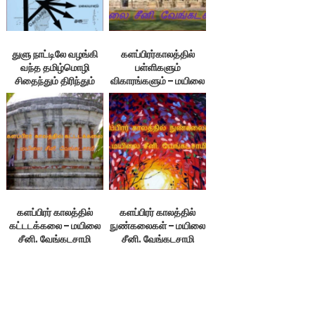
துளு நாட்டிலே வழங்கி
களப்பிரர்காலத்தில்
வந்த தமிழ்மொழி
பள்ளிகளும்
சிதைந்தும் திரிந்தும்
விகாரங்களும் – மயிலை
துளு மொழியானது –
சீனி. வேங்கடசாமி
மயிலை சீனி.
வேங்கடசாமி
களப்பிரர் காலத்தில்
களப்பிரர் காலத்தில்
கட்டடக்கலை – மயிலை
நுண்கலைகள் – மயிலை
சீனி. வேங்கடசாமி
சீனி. வேங்கடசாமி