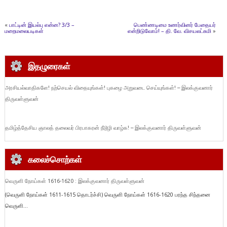
«
பாட்டின் இயல்பு என்ன? 3/3 –
பெண்ணடிமை உணர்வினர் பேதையர்
மறைமலையடிகள்
என்றிடுவோம்! – தி. வே. விசயலட்சுமி
»
இதழுரைகள்
அரசியல்வாதிகளே! நற்செயல் விதையுங்கள்! புகழை அறுவடை செய்யுங்கள்! – இலக்குவனார்
திருவள்ளுவன்
தமிழ்த்தேசிய ஞாலத் தலைவர் பிரபாகரன் நீடூழி வாழ்க! – இலக்குவனார் திருவள்ளுவன்
கலைச்சொற்கள்
வெருளி நோய்கள் 1616-1620 : இலக்குவனார் திருவள்ளுவன்
(வெருளி நோய்கள் 1611-1615 தொடர்ச்சி) வெருளி நோய்கள் 1616-1620 பரந்த சிந்தனை
வெருளி...