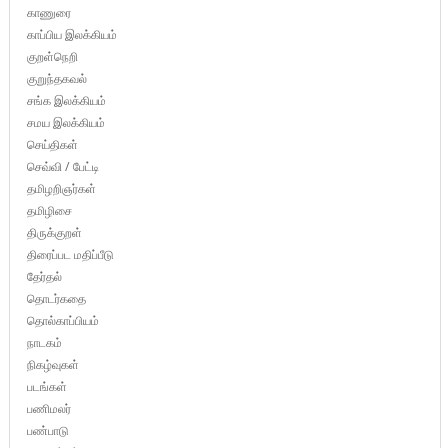
காணுரை
காப்பிய இலக்கியம்
குறள்நெறி
குறுந்தகவல்
சங்க இலக்கியம்
சமய இலக்கியம்
செய்திகள்
செவ்வி / பேட்டி
தமிழறிஞர்கள்
தமிழிசை
திருக்குறள்
திரைப்பட மதிப்பீடு
தேர்தல்
தொடர்கதை
தொல்காப்பியம்
நாடகம்
நிகழ்வுகள்
படங்கள்
பணிமலர்
பண்பாடு