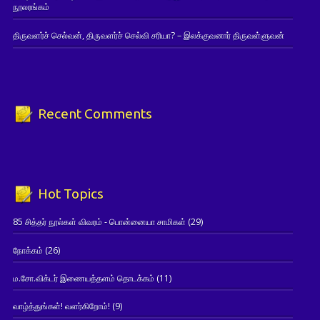
நூலரங்கம்
திருவளர்ச் செல்வன், திருவளர்ச் செல்வி சரியா? – இலக்குவனார் திருவள்ளுவன்
Recent Comments
Hot Topics
85 சித்தர் நூல்கள் விவரம் - பொன்னையா சாமிகள்
(29)
நோக்கம்
(26)
ம.சோ.விக்டர் இணையத்தளம் தொடக்கம்
(11)
வாழ்த்துங்கள்! வளர்கிறோம்!
(9)