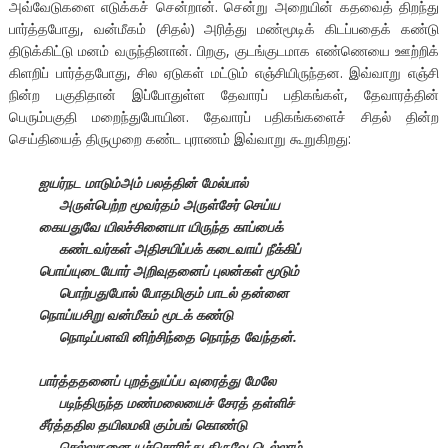
அவ்வேடுகளை எடுக்கச் சென்றான். சென்று அறையின் கதவைத் திறந்து
பார்த்தபோது, வன்மீகம் (சிதல்) அரித்து மண்மூடிக் கிடப்பதைக் கண்டு
திடுக்கிட்டு மனம் வருந்தினான். பிறகு, குடங்குடமாக எண்ணெயை ஊற்றிக்
கிளறிப் பார்த்தபோது, சில ஏடுகள் மட்டும் எஞ்சியிருந்தன. இவ்வாறு எஞ்சி
நின்ற பகுதிதான் இப்போதுள்ள தேவாரப் பதிகங்கள், தேவாரத்தின்
பெரும்பகுதி மறைந்துபோயின. தேவாரப் பதிகங்களைச் சிதல் தின்ற
செய்தியைத் திருமுறை கண்ட புராணம் இவ்வாறு கூறுகிறது:
ஐயர்நட மாடும்அம் பலத்தின் மேல்பால்
அருள்பெற்ற மூவர்தம் அருள்சேர் செய்ய
கையதுவே யிலச்சினையா யிருந்த காப்பைக்
கண்டவர்கள் அதிசயிப்பக் கடைவாய் நீக்கிப்
பொய்யுடையோர் அறிவுதனைப் புலன்கள் மூடும்
பொற்பதுபோல் போதமிகும் பாடல் தன்னை
நொய்யசிறு வன்மீகம் மூடக் கண்டு
நொடிப்பளவி னிற்சிந்தை நொந்த வேந்தன்.
பார்த்ததனைப் புறத்துய்ப்ப வுரைத்து மேலே
படிந்திருந்த மண்மலையைச் சேரத் தள்ளிச்
சீர்த்ததில தயிலமலி கும்பங் கொண்டு
செல்லுநனை யச்சொரிந்து திருவே டெல்லாம்