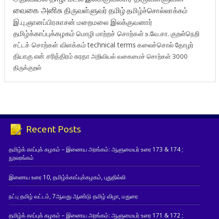
வைகை அனிசு
திருவள்ளுவர்
தமிழ்
தமிழ்ச்சொல்லாக்கம்
இ.பு.ஞானப்பிரகாசன்
மறைமலை இலக்குவனார்
தமிழ்க்காப்புக்கழகம்
மொழி மாற்றச் சொற்கள்
உ.வே.சா.
குறள்நெறி
சட்டச் சொற்கள் விளக்கம்
technical terms
கலைச்சொல்
தோழர்
தியாகு
என் சரித்திரம்
சுரதா
அறிவியல் வகைமைச் சொற்கள் 3000
திருக்குறள்
Recent Posts
தமிழ்க் காப்புக் கழகம் – இணைய அரங்கம்: ஆளுமையர் உரை 173 & 174 ;
நூலரங்கம்
இணைய உரை 10, தமிழ்க்காப்புக்கழகம், புதுதில்லி
நட்பு தமிழ் வட்டம், 7ஆவது ஆண்டு தமிழ் விழா, மதுரை
தமிழ்க் காப்புக் கழகம் – இணைய அரங்கம்: ஆளுமையர் உரை 171 & 172 ;