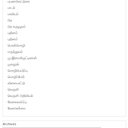
பயணக்கட்டுரை
பாடல்
பாவியம்
பிற
பிற கருவூலம்
புதினம்
புதினம்
பொன்மொழி
மருத்துவம்
மு.இராமகிருட்டிணன்
முகநூல்
மொழிபெயர்ப்பு
மொழிப்போர்
விளையாட்டு
வெருளி
வெருளி அறிவியல்
வேலைவாய்ப்பு
வேளாண்மை
Archives