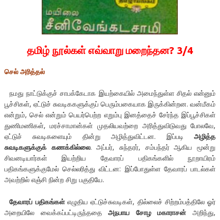
தமிழ் நூல்கள் எவ்வாறு மறைந்தன? 3/4
செல் அரித்தல்
நமது நாட்டுக்குச் சாபக்கேடாக இயற்கையில் அமைந்துள்ள சிதல் என்னும்
பூச்சிகள், ஏட்டுச் சுவடிககளுக்குப் பெரும்பகையாக இருக்கின்றன. வன்மீகம்
என்றும், செல் என்றும் பெயர்பெற்ற எறும்பு இனத்தைச் சேர்ந்த இப்பூச்சிகள்
துணிமணிகள், மரச்சாமான்கள் முதலியவற்றை அரித்துவிடுவது போலவே,
ஏட்டுச் சுவடிகளையும் தின்று அழித்துவிட்டன. இப்படி
அழித்த
சுவடிகளுக்குக் கணக்கில்லை
. அப்பர், சுந்தரர், சம்பந்தர் ஆகிய மூன்று
சிவனடியார்கள் இயற்றிய தேவாரப் பதிகங்களில் நூறாயிரம்
பதிகங்களுக்குமேல் செல்லரித்து விட்டன: இப்போதுள்ள தேவாரப் பாடல்கள்
அவற்றில் எஞ்சி நின்ற சிறு பகுதியே.
தேவாரப் பதிகங்கள்
எழுதிய ஏட்டுச்சுவடிகள், தில்லைச் சிற்றம்பத்திலே ஓர்
அறையிலே வைக்கப்பட்டிருந்ததை
அநபாய சோழ மகாராசன்
அறிந்து,