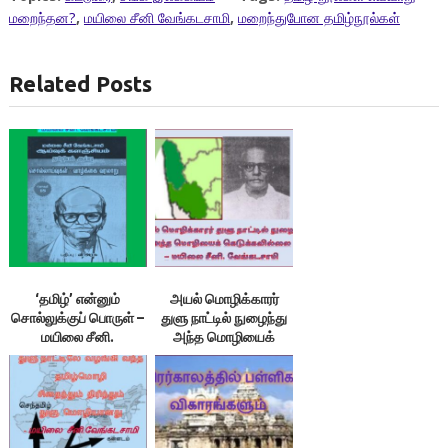
மறைந்தன?
,
மயிலை சீனி வேங்கடசாமி
,
மறைந்துபோன தமிழ்நூல்கள்
Related Posts
‘தமிழ்’ என்னும்
அயல் மொழிக்காரர்
சொல்லுக்குப் பொருள் –
துளு நாட்டில் நுழைந்து
மயிலை சீனி.
அந்த மொழியைக்
வேங்கடசாமி
கெடுக்கவில்லை –
மயிலை சீனி.
வேங்கடசாமி