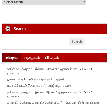
Search
பதிவுகள்
கருத்துகள்
பிரிவுகள்
தமிழ்க் காப்புக் கழகம் – இணைய அரங்கம்: ஆளுமையர் உரை 173 & 174 ;
நூலரங்கம்
இணைய உரை 10, தமிழ்க்காப்புக்கழகம், புதுதில்லி
நட்பு தமிழ் வட்டம், 7ஆவது ஆண்டு தமிழ் விழா, மதுரை
தமிழ்க் காப்புக் கழகம் – இணைய அரங்கம்: ஆளுமையர் உரை 171 & 172 ;
நூலரங்கம்
திருவளர்ச் செல்வன், திருவளர்ச் செல்வி சரியா? – இலக்குவனார் திருவள்ளுவன்