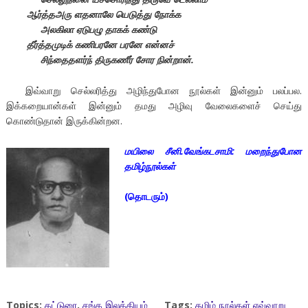
ஆர்த்தஅரு ளதனாலே யெடுத்து நோக்க
அலகிலா ஏடுபழு தாகக் கண்டு
தீர்த்தமுடிக் கணிபரனே பரனே என்னச்
சிந்தைதளர்ந் திருகணீர் சோர நின்றான்.
இவ்வாறு செல்லரித்து அழிந்துபோன நூல்கள் இன்னும் பலப்பல.
இக்கறையான்கள் இன்னும் தமது அழிவு வேலைகளைச் செய்து
கொண்டுதான் இருக்கின்றன.
மயிலை சீனி.வேங்கடசாமி: மறைந்துபோன
தமிழ்நூல்கள்
(தொடரும்)
Topics:
கட்டுரை
,
சங்க இலக்கியம்
Tags:
தமிழ் நூல்கள் எவ்வாறு