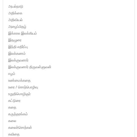
அயல்நாடு
அறிக்கை
அறிவியல்
அழைப்பிதழ்
இக்கால இலக்கியம்
இதழுரை
இந்தி எதிர்ப்பு
இலக்கணம்
இலக்குவனார்
இலக்குவனார் திருவள்ளுவன்
ஈழம்
உண்மைக்கதை
உரை / சொற்பொழிவு
உறுதிமொழிஞர்
கட்டுரை
கதை
கருத்தரங்கம்
கலை
கலைச்சொற்கள்
கவிதை