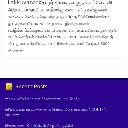
ilakkuvanar
தோழர் தியாகு எழுதுகிறார்
வெருளி
அறிவியல்
தாழி மடல்
இலக்குவனார் திருவள்ளுவன்
வைகை அனிசு
திருவள்ளுவர்
தமிழ்
தமிழ்ச்சொல்லாக்கம்
இ.பு.ஞானப்பிரகாசன்
மறைமலை இலக்குவனார்
தமிழ்க்காப்புக்கழகம்
மொழி மாற்றச் சொற்கள்
உ.வே.சா.
குறள்நெறி
சட்டச் சொற்கள் விளக்கம்
technical terms
கலைச்சொல்
தோழர்
தியாகு
என் சரித்திரம்
சுரதா
அறிவியல் வகைமைச் சொற்கள் 3000
திருக்குறள்
Recent Posts
கவிஞர் புத்தேரி தானப்பன் அவர்களுக்குப் பாராட்டு விழா
தமிழ்க் காப்புக் கழகம் – இணைய அரங்கம்: ஆளுமையர் உரை 173 & 174 ;
நூலரங்கம்
இணைய உரை 10, தமிழ்க்காப்புக்கழகம், புதுதில்லி