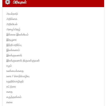
பிரிவுகள்
அயல்நாடு
அறிக்கை
அறிவியல்
அழைப்பிதழ்
இக்கால இலக்கியம்
இதழுரை
இந்தி எதிர்ப்பு
இலக்கணம்
இலக்குவனார்
இலக்குவனார் திருவள்ளுவன்
ஈழம்
உண்மைக்கதை
உரை / சொற்பொழிவு
உறுதிமொழிஞர்
கட்டுரை
கதை
கருத்தரங்கம்
கலை