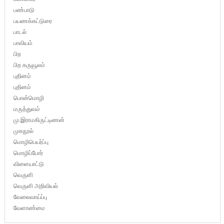
பண்பாடு
பயணக்கட்டுரை
பாடல்
பாவியம்
பிற
பிற கருவூலம்
புதினம்
புதினம்
பொன்மொழி
மருத்துவம்
மு.இராமகிருட்டிணன்
முகநூல்
மொழிபெயர்ப்பு
மொழிப்போர்
விளையாட்டு
வெருளி
வெருளி அறிவியல்
வேலைவாய்ப்பு
வேளாண்மை