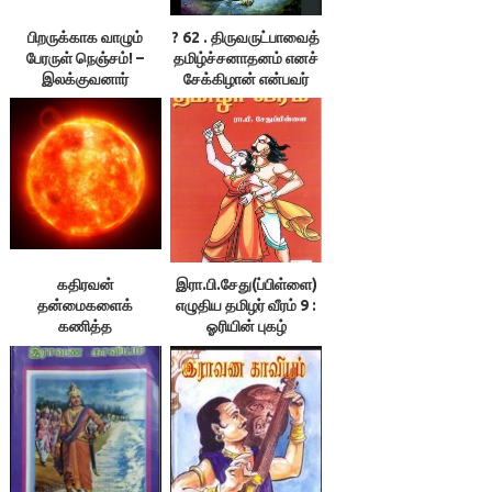
பிறருக்காக வாழும்
? 62 . திருவருட்பாவைத்
பேரருள் நெஞ்சம்! –
தமிழ்ச்சனாதனம் எனச்
இலக்குவனார்
சேக்கிழான் என்பவர்
திருவள்ளுவன், தாய்
கூறுகிறாரே! –
மின்னிதழ்
இலக்குவனார்
திருவள்ளுவன்
கதிரவன்
இரா.பி.சேது(ப்பிள்ளை)
தன்மைகளைக்
எழுதிய தமிழர் வீரம் 9 :
கணித்த
ஓரியின் புகழ்
கன்னித்தமிழர், அன்றே
சொன்னார்கள்35,
இலக்குவனார்
திருவள்ளுவன்