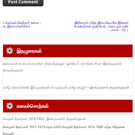
«
நெய்தல் நிலத்தார் உணவு –
இன்னமும் அந்த இரவு விடியவே இல்லை!
மா.இராசமாணிக்கம்
பேரறிவாளன் குறிப்பேடு : தொடரும் வலி!
– பாகம் – 02
»
இதழுரைகள்
நிதியமைச்சர் தியாகராசனின் உரிமைக்குரலும் ‘ஒன்றியம்’ சொல்லாட்சியும்- இலக்குவனார்
திருவள்ளுவன்
தமிழ் அமைப்பினரே இப்படிஎன்றால் எப்படித்தான் தமிழ் வாழும்? – இலக்குவனார் திருவள்ளுவன்
கலைச்சொற்கள்
வெருளி நோய்கள் 1616-1620 : இலக்குவனார் திருவள்ளுவன்
(வெருளி நோய்கள் 1611-1615 தொடர்ச்சி) வெருளி நோய்கள் 1616-1620 பரந்த சிந்தனை
வெருளி...