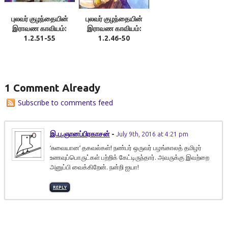
புலவர் குழந்தையின்
புலவர் குழந்தையின்
இராவண காவியம்:
இராவண காவியம்:
1.2.51-55
1.2.46-50
1 Comment Already
Subscribe to comments feed
இ.பு.ஞானப்பிரகாசன்
-
July 9th, 2016 at 4:21 pm
‘சுவையான’ தகவல்கள்! நண்பர் ஒருவர் பழங்காலத் தமிழர்
உணவுப்பொருட்கள் பற்றிக் கேட்டிருந்தார். அவருக்கு இவற்றை
அனுப்பி வைக்கிறேன். நன்றி ஐயா!
REPLY