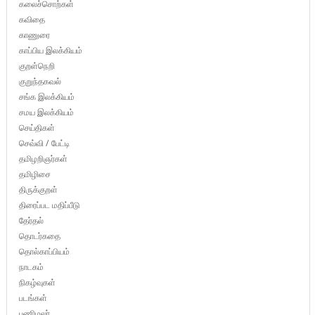
கலைச்சொற்கள்
கவிதை
காணுரை
காப்பிய இலக்கியம்
குறள்நெறி
குறுந்தகவல்
சங்க இலக்கியம்
சமய இலக்கியம்
செய்திகள்
செவ்வி / பேட்டி
தமிழறிஞர்கள்
தமிழிசை
திருக்குறள்
திரைப்பட மதிப்பீடு
தேர்தல்
தொடர்கதை
தொல்காப்பியம்
நாடகம்
நிகழ்வுகள்
படங்கள்
பணிமலர்