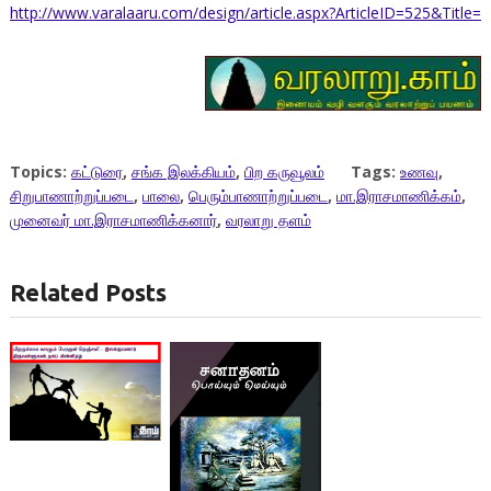
http://www.varalaaru.com/design/article.aspx?ArticleID=525&Title=
Topics:
கட்டுரை
,
சங்க இலக்கியம்
,
பிற கருவூலம்
Tags:
உணவு
,
சிறுபாணாற்றுப்படை
,
பாலை
,
பெரும்பாணாற்றுப்படை
,
மா.இராசமாணிக்கம்
,
முனைவர் மா.இராசமாணிக்கனார்
,
வரலாறு தளம்
Related Posts