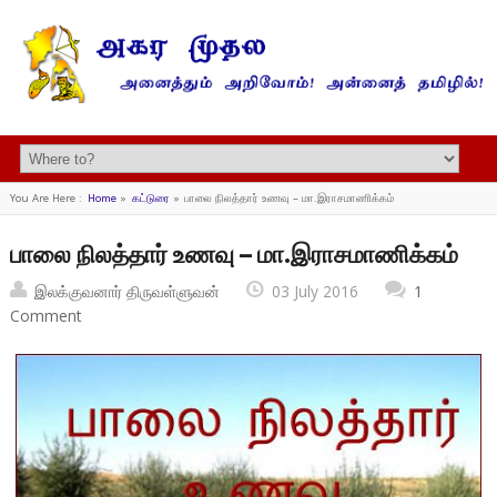
You Are Here :
Home
»
கட்டுரை
»
பாலை நிலத்தார் உணவு – மா.இராசமாணிக்கம்
பாலை நிலத்தார் உணவு – மா.இராசமாணிக்கம்
இலக்குவனார் திருவள்ளுவன்
03 July 2016
1
Comment