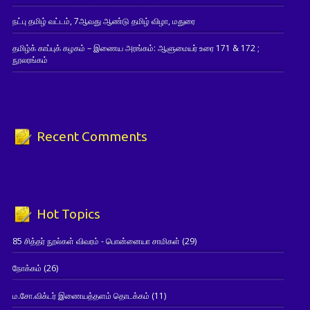
நட்பு தமிழ் வட்டம், 7ஆவது ஆண்டு தமிழ் விழா, மதுரை
தமிழ்க் காப்புக் கழகம் – இணைய அரங்கம்: ஆளுமையர் உரை 171 & 172 ;
நூலரங்கம்
Recent Comments
Hot Topics
85 சித்தர் நூல்கள் விவரம் - பொன்னையா சாமிகள்
(29)
நோக்கம்
(26)
ம.சோ.விக்டர் இணையத்தளம் தொடக்கம்
(11)