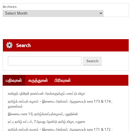
Archives
Search
பதிவுகள்
கருத்துகள்
பிரிவுகள்
கவிஞர் புத்தேரி தானப்பன் அவர்களுக்குப் பாராட்டு விழா
தமிழ்க் காப்புக் கழகம் – இணைய அரங்கம்: ஆளுமையர் உரை 173 & 174 ;
நூலரங்கம்
இணைய உரை 10, தமிழ்க்காப்புக்கழகம், புதுதில்லி
நட்பு தமிழ் வட்டம், 7ஆவது ஆண்டு தமிழ் விழா, மதுரை
தமிழ்க் காப்புக் கழகம் – இணைய அரங்கம்: ஆளுமையர் உரை 171 & 172 ;