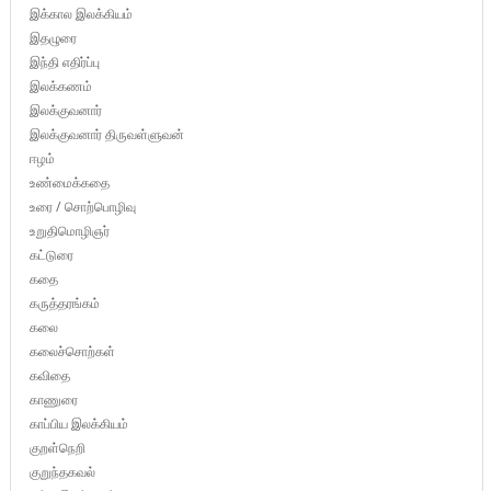
இக்கால இலக்கியம்
இதழுரை
இந்தி எதிர்ப்பு
இலக்கணம்
இலக்குவனார்
இலக்குவனார் திருவள்ளுவன்
ஈழம்
உண்மைக்கதை
உரை / சொற்பொழிவு
உறுதிமொழிஞர்
கட்டுரை
கதை
கருத்தரங்கம்
கலை
கலைச்சொற்கள்
கவிதை
காணுரை
காப்பிய இலக்கியம்
குறள்நெறி
குறுந்தகவல்