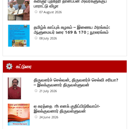
கவிஞர் புத்தேரி தானப்பன் அவர்களுக்குப்
பாராட்டு விழா
07 August 2026
தமிழ்க் காப்புக் கழகம் – இணைய அரங்கம்:
ஆளுமையர் உரை 169 & 170 ; நூலரங்கம்
08 July 2026
கட்டுரை
திருவளர்ச் செல்வன், திருவளர்ச் செல்வி சரியா?
– இலக்குவனார் திருவள்ளுவன்
21 July 2026
ல கரத்தை rh எனக் குறிப்பிடுவோம்!-
இலக்குவனார் திருவள்ளுவன்
24 June 2026