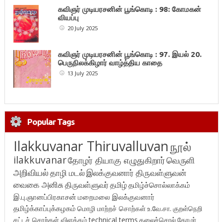
கவிஞர் முடியரசனின் பூங்கொடி : 98: கோமகன்
வியப்பு
20 July 2025
கவிஞர் முடியரசனின் பூங்கொடி : 97. இயல் 20.
பெருநிலக்கிழார் வாழ்த்திய காதை
13 July 2025
Popular Tags
Ilakkuvanar Thiruvalluvan
நூல்
ilakkuvanar
தோழர் தியாகு எழுதுகிறார்
வெருளி
அறிவியல்
தாழி மடல்
இலக்குவனார் திருவள்ளுவன்
வைகை அனிசு
திருவள்ளுவர்
தமிழ்
தமிழ்ச்சொல்லாக்கம்
இ.பு.ஞானப்பிரகாசன்
மறைமலை இலக்குவனார்
தமிழ்க்காப்புக்கழகம்
மொழி மாற்றச் சொற்கள்
உ.வே.சா.
குறள்நெறி
சட்டச் சொற்கள் விளக்கம்
technical terms
கலைச்சொல்
தோழர்