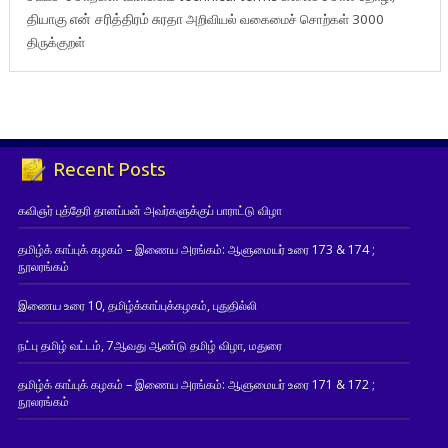
தியாகு
என் சரித்திரம்
சுரதா
அறிவியல் வகைமைச் சொற்கள் 3000
திருக்குறள்
Recent Posts
கவிஞர் புத்தேரி தானப்பன் அவர்களுக்குப் பாராட்டு விழா
தமிழ்க் காப்புக் கழகம் – இணைய அரங்கம்: ஆளுமையர் உரை 173 & 174 ;
நூலரங்கம்
இணைய உரை 10, தமிழ்க்காப்புக்கழகம், புதுதில்லி
நட்பு தமிழ் வட்டம், 7ஆவது ஆண்டு தமிழ் விழா, மதுரை
தமிழ்க் காப்புக் கழகம் – இணைய அரங்கம்: ஆளுமையர் உரை 171 & 172 ;
நூலரங்கம்