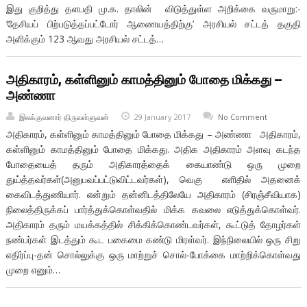
இது குறித்து தளபதி மு.க. தாலின் விடுத்துள்ள அறிக்கை வருமாறு:-
‘தேசியப் பிற்படுத்தப்பட்டோர் ஆணையத்திற்கு’ அரசியல் சட்டத் தகுதி
அளிக்கும் 123 ஆவது அரசியல் சட்டத்…
அதிகாரம், கள்ளினும் காமத்தினும் போதை மிக்கது –
அண்ணா
இலக்குவனார் திருவள்ளுவன்
29 January 2017
No Comment
அதிகாரம், கள்ளினும் காமத்தினும் போதை மிக்கது – அண்ணா அதிகாரம்,
கள்ளினும் காமத்தினும் போதை மிக்கது. அதிக அதிகாரம் அளவு கடந்த
போதையைத் தரும் அதிகாரத்தைக் கையாண்டு ஒரு முறை
துய்த்தவர்கள்(அனுபவப்பட்டுவிட்டவர்கள்), வெகு எளிதில் அதனைக்
கைவிடத்துணியார். என்றும் தன்னிடத்திலேயே அதிகாரம் (சிரஞ்சீவியாக)
நிலைத்திருக்கப் பார்த்துக்கொள்வதில் மிக்க கவலை எடுத்துக்கொள்வர்.
அதிகாரம் தரும் மயக்கத்தில் சிக்கிக்கொண்டவர்கள், கூட்டுத் தோழர்கள்
நண்பர்கள் இடத்தும் கூட பகைமை கண்டு மிரள்வர். இந்நிலையில் ஒரு சிறு
எதிர்ப்பு-தன் சொல்லுக்கு ஒரு மாற்றுச் சொல்-போக்கை மாற்றிக்கொள்வது
முறை எனும்…