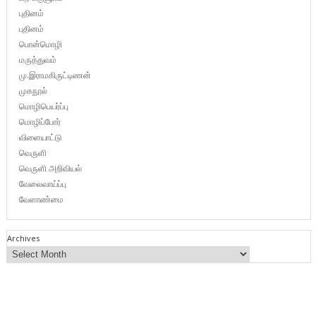
புதினம்
புதினம்
பொன்மொழி
மருத்துவம்
மு.இராமகிருட்டிணன்
முகநூல்
மொழிபெயர்ப்பு
மொழிப்போர்
விளையாட்டு
வெருளி
வெருளி அறிவியல்
வேலைவாய்ப்பு
வேளாண்மை
Archives