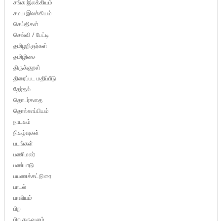
சங்க இலக்கியம்
சமய இலக்கியம்
செய்திகள்
செவ்வி / பேட்டி
தமிழறிஞர்கள்
தமிழிசை
திருக்குறள்
திரைப்பட மதிப்பீடு
தேர்தல்
தொடர்கதை
தொல்காப்பியம்
நாடகம்
நிகழ்வுகள்
படங்கள்
பணிமலர்
பண்பாடு
பயணக்கட்டுரை
பாடல்
பாவியம்
பிற
பிற கருவூலம்