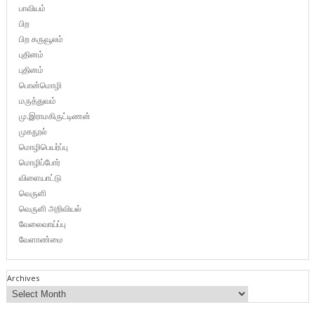
பாவியம்
பிற
பிற கருவூலம்
புதினம்
புதினம்
பொன்மொழி
மருத்துவம்
மு.இராமகிருட்டிணன்
முகநூல்
மொழிபெயர்ப்பு
மொழிப்போர்
விளையாட்டு
வெருளி
வெருளி அறிவியல்
வேலைவாய்ப்பு
வேளாண்மை
Archives