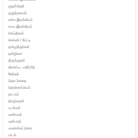
குறள்நெறி
குறுந்தகவல்
சங்க இலக்கியம்
சமய இலக்கியம்
செய்திகள்
செவ்வி / பேட்டி
தமிழறிஞர்கள்
தமிழிசை
திருக்குறள்
திரைப்பட மதிப்பீடு
தேர்தல்
தொடர்கதை
தொல்காப்பியம்
நாடகம்
நிகழ்வுகள்
படங்கள்
பணிமலர்
பண்பாடு
பயணக்கட்டுரை
பாடல்