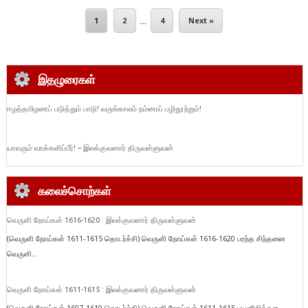
1
2
…
4
Next »
இதழுரைகள்
ஈழத்தமிழரைப் படுத்தும் பாடு! வருங்காலம் நம்மைப் பழிதூற்றும்!
யாவரும் வாக்களிப்பீர்! – இலக்குவனார் திருவள்ளுவன்
கலைச்சொற்கள்
வெருளி நோய்கள் 1616-1620 : இலக்குவனார் திருவள்ளுவன்
(வெருளி நோய்கள் 1611-1615 தொடர்ச்சி) வெருளி நோய்கள் 1616-1620 பரந்த சிந்தனை
வெருளி...
வெருளி நோய்கள் 1611-1615 : இலக்குவனார் திருவள்ளுவன்
(வெருளி நோய்கள் 1607-1610 தொடர்ச்சி) வெருளி நோய்கள் 1611-1615 பயனிலித்தள