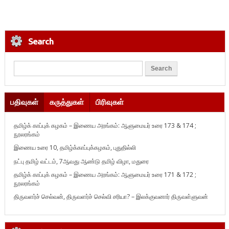
Search
பதிவுகள்
கருத்துகள்
பிரிவுகள்
தமிழ்க் காப்புக் கழகம் – இணைய அரங்கம்: ஆளுமையர் உரை 173 & 174 ;
நூலரங்கம்
இணைய உரை 10, தமிழ்க்காப்புக்கழகம், புதுதில்லி
நட்பு தமிழ் வட்டம், 7ஆவது ஆண்டு தமிழ் விழா, மதுரை
தமிழ்க் காப்புக் கழகம் – இணைய அரங்கம்: ஆளுமையர் உரை 171 & 172 ;
நூலரங்கம்
திருவளர்ச் செல்வன், திருவளர்ச் செல்வி சரியா? – இலக்குவனார் திருவள்ளுவன்