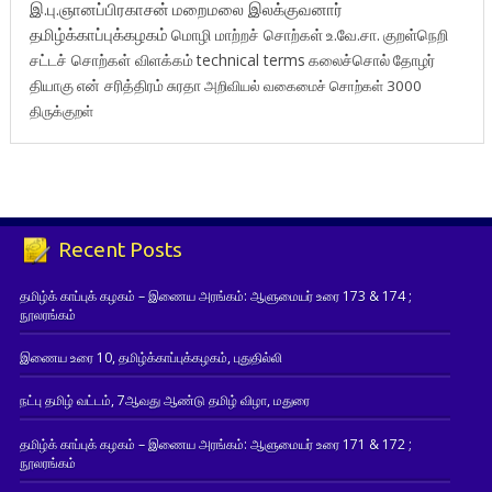
இ.பு.ஞானப்பிரகாசன்
மறைமலை இலக்குவனார்
தமிழ்க்காப்புக்கழகம்
மொழி மாற்றச் சொற்கள்
உ.வே.சா.
குறள்நெறி
சட்டச் சொற்கள் விளக்கம்
technical terms
கலைச்சொல்
தோழர்
தியாகு
என் சரித்திரம்
சுரதா
அறிவியல் வகைமைச் சொற்கள் 3000
திருக்குறள்
Recent Posts
தமிழ்க் காப்புக் கழகம் – இணைய அரங்கம்: ஆளுமையர் உரை 173 & 174 ;
நூலரங்கம்
இணைய உரை 10, தமிழ்க்காப்புக்கழகம், புதுதில்லி
நட்பு தமிழ் வட்டம், 7ஆவது ஆண்டு தமிழ் விழா, மதுரை
தமிழ்க் காப்புக் கழகம் – இணைய அரங்கம்: ஆளுமையர் உரை 171 & 172 ;
நூலரங்கம்