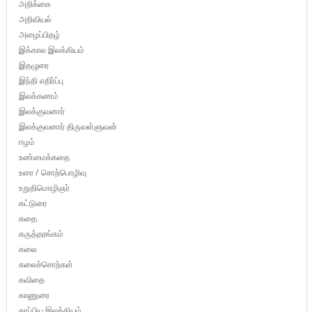
அறிக்கை
அறிவியல்
அழைப்பிதழ்
இக்கால இலக்கியம்
இதழுரை
இந்தி எதிர்ப்பு
இலக்கணம்
இலக்குவனார்
இலக்குவனார் திருவள்ளுவன்
ஈழம்
உண்மைக்கதை
உரை / சொற்பொழிவு
உறுதிமொழிஞர்
கட்டுரை
கதை
கருத்தரங்கம்
கலை
கலைச்சொற்கள்
கவிதை
காணுரை
காப்பிய இலக்கியம்