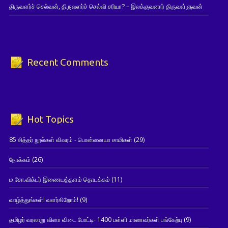
திருவளர்ச் செல்வன், திருவளர்ச் செல்வி சரியா? – இலக்குவனார் திருவள்ளுவன்
Recent Comments
Hot Topics
85 சித்தர் நூல்கள் விவரம் - பொன்னையா சாமிகள்
(29)
நோக்கம்
(26)
ம.சோ.விக்டர் இணையத்தளம் தொடக்கம்
(11)
வாழ்த்துங்கள்! வளர்கிறோம்!
(9)
தமிழர் வரலாறு வினா விடை போட்டி- 1400 பள்ளி மாணவர்கள் பங்கேற்பு
(9)