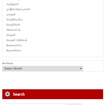
மருத்துவம்
மு.இராமகிருட்டிணன்
முகநூல்
மொழிபெயர்ப்பு
மொழிப்போர்
விளையாட்டு
வெருளி
வெருளி அறிவியல்
வேலைவாய்ப்பு
வேளாண்மை
Archives
Search