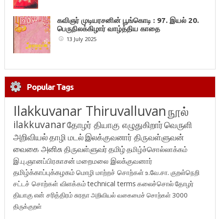
கவிஞர் முடியரசனின் பூங்கொடி : 97. இயல் 20.
பெருநிலக்கிழார் வாழ்த்திய காதை
13 July 2025
Popular Tags
Ilakkuvanar Thiruvalluvan
நூல்
ilakkuvanar
தோழர் தியாகு எழுதுகிறார்
வெருளி
அறிவியல்
தாழி மடல்
இலக்குவனார் திருவள்ளுவன்
வைகை அனிசு
திருவள்ளுவர்
தமிழ்
தமிழ்ச்சொல்லாக்கம்
இ.பு.ஞானப்பிரகாசன்
மறைமலை இலக்குவனார்
தமிழ்க்காப்புக்கழகம்
மொழி மாற்றச் சொற்கள்
உ.வே.சா.
குறள்நெறி
சட்டச் சொற்கள் விளக்கம்
technical terms
கலைச்சொல்
தோழர்
தியாகு
என் சரித்திரம்
சுரதா
அறிவியல் வகைமைச் சொற்கள் 3000
திருக்குறள்