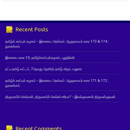
Recent Posts
தமிழ்க் காப்புக் கழகம் – இணைய அரங்கம்: ஆளுமையர் உரை 173 & 174 ;
நூலரங்கம்
இணைய உரை 10, தமிழ்க்காப்புக்கழகம், புதுதில்லி
நட்பு தமிழ் வட்டம், 7ஆவது ஆண்டு தமிழ் விழா, மதுரை
தமிழ்க் காப்புக் கழகம் – இணைய அரங்கம்: ஆளுமையர் உரை 171 & 172 ;
நூலரங்கம்
திருவளர்ச் செல்வன், திருவளர்ச் செல்வி சரியா? – இலக்குவனார் திருவள்ளுவன்
Recent Comments