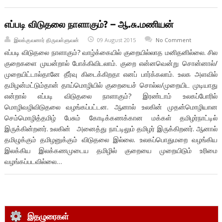
எப்படி விடுதலை நாளாகும்? – ஆ.சு.மணியன்
இலக்குவனார் திருவள்ளுவன்
09 August 2015
No Comment
எப்படி விடுதலை நாளாகும்? வாழ்க்கையில் குறையில்லாத மனிதனில்லை. சில
குறைகளை முயன்றால் போக்கிவிடலாம். குறை என்னவென்று சொன்னால்/
முறையிட்டால்தானே தீர்வு கிடைக்கிறதா எனப் பார்க்கலாம். உலக அளவில்
தமிழன்மட்டும்தான் தாய்மொழியில் குறையைச் சொல்ல/முறையிட முடியாது
என்றால் எப்படி விடுதலை நாளாகும்? இரண்டாம் உலகப்போரில்
மொழிவழிவிடுதலை வழங்கப்பட்டன. ஆனால் உலகின் முதன்மொழியான
செம்மொழித்தமிழ் பேசும் கோடிக்கணக்கான மக்கள் தமிழர்நாட்டில்
இருக்கின்றனர். உலகின் அன‌ைத்து நாட்டிலும் தமிழர் இருக்கிறனர். ஆனால்
தமிழுக்கும் தமிழனுக்கும் விடுதலை இல்லை. உலகப்பொதுமறை வழங்கிய
இலக்கிய இலக்கணமுடைய தமிழில் குறையை முறையிடும் உரிமை
வழங்கப்படவில்லை…
இதழுரைகள்