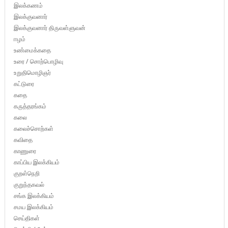
இலக்கணம்
இலக்குவனார்
இலக்குவனார் திருவள்ளுவன்
ஈழம்
உண்மைக்கதை
உரை / சொற்பொழிவு
உறுதிமொழிஞர்
கட்டுரை
கதை
கருத்தரங்கம்
கலை
கலைச்சொற்கள்
கவிதை
காணுரை
காப்பிய இலக்கியம்
குறள்நெறி
குறுந்தகவல்
சங்க இலக்கியம்
சமய இலக்கியம்
செய்திகள்