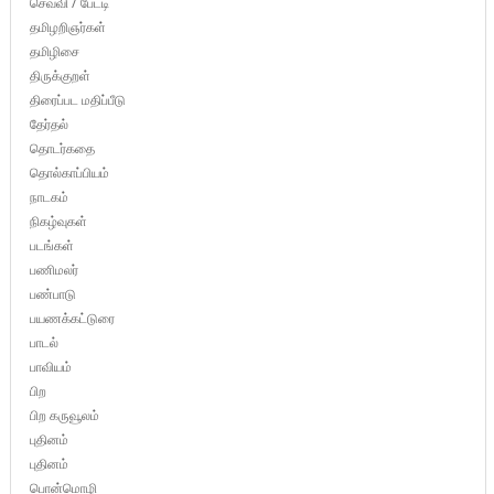
செவ்வி / பேட்டி
தமிழறிஞர்கள்
தமிழிசை
திருக்குறள்
திரைப்பட மதிப்பீடு
தேர்தல்
தொடர்கதை
தொல்காப்பியம்
நாடகம்
நிகழ்வுகள்
படங்கள்
பணிமலர்
பண்பாடு
பயணக்கட்டுரை
பாடல்
பாவியம்
பிற
பிற கருவூலம்
புதினம்
புதினம்
பொன்மொழி