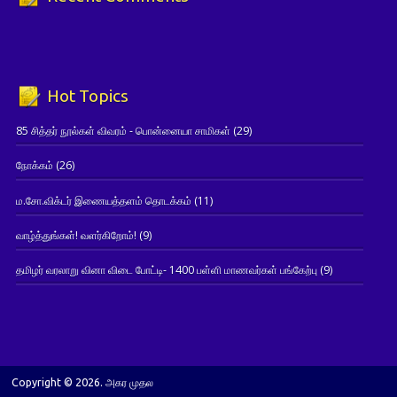
Hot Topics
85 சித்தர் நூல்கள் விவரம் - பொன்னையா சாமிகள்
(29)
நோக்கம்
(26)
ம.சோ.விக்டர் இணையத்தளம் தொடக்கம்
(11)
வாழ்த்துங்கள்! வளர்கிறோம்!
(9)
தமிழர் வரலாறு வினா விடை போட்டி- 1400 பள்ளி மாணவர்கள் பங்கேற்பு
(9)
Copyright © 2026. அகர முதல