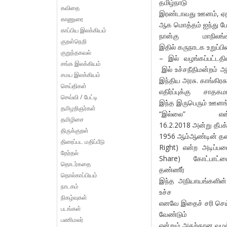
தமிழ்நாட
கவிதை
இரண்டாவது ஊனம், ஏதாவ
காணுரை
ஆக மொத்தம் ஐந்து பேர
காப்பிய இலக்கியம்
நான்கு மாநில
குறள்நெறி
இதில் கருநாடக உறுப்பின
குறுந்தகவல்
– இல் வழங்கப்பட்டதி
சங்க இலக்கியம்
இல் உச்சநீதிமன்றம் ஆ
சமய இலக்கியம்
இந்திய அரசு. காங்கிரச
செய்திகள்
எதிர்ப்புக்கு சா
செவ்வி / பேட்டி
இந்த இருபெரும் ஊனங்க
தமிழறிஞர்கள்
“இல்லை” என்
தமிழிசை
16.2.2018 அன்று தீபக்
திருக்குறள்
1956 ஆம்ஆண்டின் தண்ணீ
திரைப்பட மதிப்பீடு
Right) என்ற அடிப்பட
தேர்தல்
Share) கோட்பாட்ட
தொடர்கதை
தண்ணீர் அள
தொல்காப்பியம்
இந்த அநியாயங்களின் 
நாடகம்
உச்
நிகழ்வுகள்
எனவே இதைச் சரி செய்
படங்கள்
வேண்டும்
பணிமலர்
என்றும் அதற்கான வழக்க