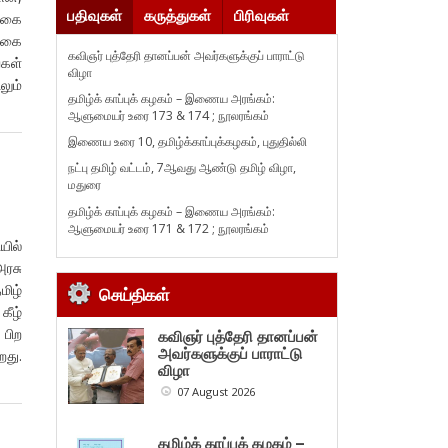
பதிவுகள்
கருத்துகள்
பிரிவுகள்
ல்கை
்கை
கவிஞர் புத்தேரி தானப்பன் அவர்களுக்குப் பாராட்டு
கள்
விழா
லும்
தமிழ்க் காப்புக் கழகம் – இணைய அரங்கம்:
ஆளுமையர் உரை 173 & 174 ; நூலரங்கம்
இணைய உரை 10, தமிழ்க்காப்புக்கழகம், புதுதில்லி
நட்பு தமிழ் வட்டம், 7ஆவது ஆண்டு தமிழ் விழா,
மதுரை
தமிழ்க் காப்புக் கழகம் – இணைய அரங்கம்:
ஆளுமையர் உரை 171 & 172 ; நூலரங்கம்
ில்
அரசு
மிழ்
செய்திகள்
கீழ்
 பிற
கவிஞர் புத்தேரி தானப்பன்
அவர்களுக்குப் பாராட்டு
றது.
விழா
07 August 2026
தமிழ்க் காப்புக் கழகம் –