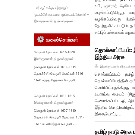
உ.பி., குசராத் ஆகிய
யார் ஆட்சிக்கு வந்தாலும்
வழங்கப்படுகிறது. 
மூடநம்பிக்கைகளை மூட்டைகட்டுங்கள்! –
வழங்கப்படுவது போல
இலக்குவனார் திருவள்ளுவன்
தோற்றுவிக்கப்படும்; 
தமிழ்ப் பல்கலைக் கழகங்
கலைச்சொற்கள்
தொல்காப்பியம்: 
வெருளி நோய்கள் 1616-1620 :
இந்திய அரசு
இலக்குவனார் திருவள்ளுவன்
இலக்குவனார் திருவள்ளு
(வெருளி நோய்கள் 1611-1615
தொடர்ச்சி) வெருளி நோய்கள் 1616-
தொல்காப்பியம் தமி
1620 பரந்த சிந்தனை வெருளி...
தொல்காப்பியத்தின் தம
வெளியிட்டிருக்கிறது.
உயராய்வு மையம் (சிஐ
வெருளி நோய்கள் 1611-1615 :
அமைக்கப்பட்ட ஓர் ஆய
இலக்குவனார் திருவள்ளுவன்
இந்திய மொழிகளிலும்,
(வெருளி நோய்கள் 1607-1610
இதையொட்டி…
தொடர்ச்சி) வெருளி நோய்கள் 1611-
1615 பயனிலித்தள வெருளி -...
தமிழ் நாடு அரசு