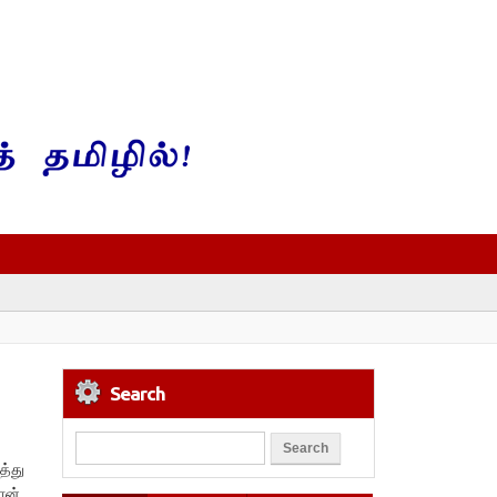
Search
த்து
ான்,