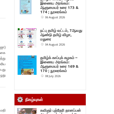
இணைய அரங்கம்:
ஆளுமையர் உரை 173 &
174 ; நூலரங்கம்
06 August 2026
நட்பு தமிழ் வட்டம், 7ஆவது
ஆண்டு தமிழ் விழா,
மதுரை
04 August 2026
கஜா)
க்கை
தமிழ்க் காப்புக் கழகம் –
ற்று
இணைய அரங்கம்:
உரிய
ஆளுமையர் உரை 169 &
்பது
170 ; நூலரங்கம்
ழுது
08 July 2026
நிகழ்வுகள்
மைதி
கவிஞர் புத்தேரி தானப்பன்