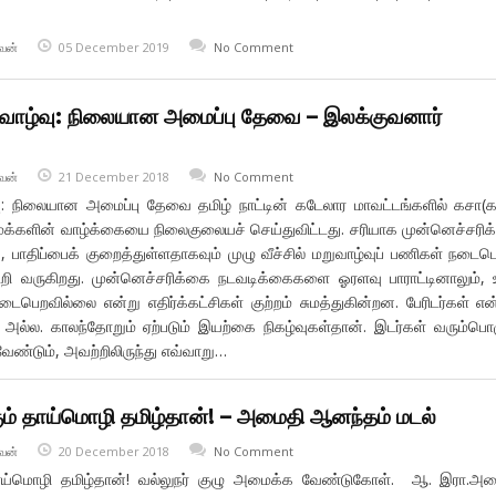
வன்
05 December 2019
No Comment
றுவாழ்வு: நிலையான அமைப்பு தேவை – இலக்குவனார்
வன்
21 December 2018
No Comment
்வு: நிலையான அமைப்பு தேவை தமிழ் நாட்டின் கடேலார மாவட்டங்களில் கசா(
 மக்களின் வாழ்க்கையை நிலைகுலையச் செய்துவிட்டது. சரியாக முன்னெச்சரி
, பாதிப்பைக் குறைத்துள்ளதாகவும் முழு வீச்சில் மறுவாழ்வுப் பணிகள் நடைபெ
றி வருகிறது. முன்னெச்சரிக்கை நடவடிக்கைகளை ஓரளவு பாராட்டினாலும், 
டைபெறவில்லை என்று எதிர்க்கட்சிகள் குற்றம் சுமத்துகின்றன. பேரிடர்கள் என
அல்ல. காலந்தோறும் ஏற்படும் இயற்கை நிகழ்வுகள்தான். இடர்கள் வரும்பொ
ேண்டும், அவற்றிலிருந்து எவ்வாறு…
கும் தாய்மொழி தமிழ்தான்! – அமைதி ஆனந்தம் மடல்
வன்
20 December 2018
No Comment
 தாய்மொழி தமிழ்தான்! வல்லுநர் குழு அமைக்க வேண்டுகோள். ஆ. இரா.அ