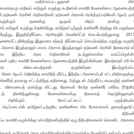
ு பாதிக்கப்பட்டதுதான் மிச்சம
தொரு மாநிலம் மாற்றுக் கருத்து கூறினால் காவிரி மேலாண்மை ஆணையத்தில் வாக
் நடுவண் அரசின் அதிகாரிகள்; நடுவண் அரசால் அமர்த்தப்படுவோர் ஆவர். தம
ங்களுக்கும் தலைக்கு ஒருவர் வீதம் நான்கு பே
ர் மாற்றுக் கருத்து தெரிவித்து, தமிழ்நாட்டிற்குத் தண்ணீர் திறந்து விடமறுத்
லிருந்து, இறுதித்தீர்ப்பை அரசிதழில் வெளியிட்டு செயல்படுத்துமாறு 20
ணையிட்டதிலிருந்து இதுவரை எந்தத் தீர்ப்பையும் செயல்படுத்த மறுத்து வருக
ு அரசாக இருந்தாலும் பாசக அரசாக இருந்தாலும் நடுவண் அரசின் நிலைபாடு எப்ப
தகமாக இந்திய அரசு அதிகாரிகள் நடந்துகொள்ள வாய்ப்பிருக்கிற
ள் புதிய காவிரி மேலாண்மை ஆணையத்தில் இருக்கின்றன. இவற்றைச் சரி செய்வ
ற விடையைத்தான் தருகின்றன. இவற்றுக்கப்பால
 மிசுரா ஆயம் அறிவித்த காவிரித் தீர்ப்பு, இந்திய அரசமைப்புச் சட்டவிதிகளுக்
ர்த் தகராறு சட்டத்திற்கு எதிரானது. அத்துடன் அத்தீர்ப்பு மரபுவழித் தண்ணீ
ை உரிமையைத் தகர்த்து விட்டது. தேவைக் கேற்ற தண்ணீர் பகிர்வு (Equit
ைத் திணித்துள்ளது. வேளாண்மைக்கு நிகராகத் தொழில்துறைக்க
ிக்கும் கோட்பாட்டைப் புகுத்தியுள்ளத
அடிப்படையில் தமிழ்நாட்டிற்குரிய தண்ணீரை மிக மோசமாகக் குறைத்துவிட
ச நீதிமன்றம்
ய காவிரி வழக்கிற்கு உச்சநீதிமன்றத்தில் ஏழு நீதிபதிகளைக் கொண்ட அரசமை
ைத் தமிழ்நாடு அரசு உச்சநீதிமன்றத்தில் தொடுக்க வேண்டும் என்றும் காவிரி உர