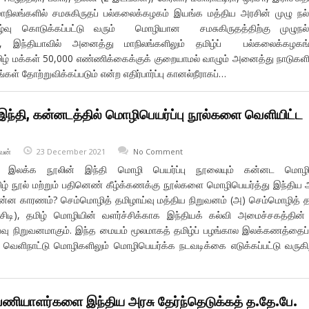
 மாநிலங்களில் சமசுகிருதப் பல்கலைக்கழகம் இயங்க மத்திய அரசின் முழு ந
வாழ்வு கொடுக்கப்பட்டு வரும் மொழியான சமசுகிருதத்திற்கு முழுநல
், இந்தியாவில் அனைத்து மாநிலங்களிலும் தமிழ்ப் பல்கலைக்கழகங்
தமிழ் மக்கள் 50,000 எண்ணிக்கைக்குக் குறையாமல் வாழும் அனைத்து நாடுகளி
கள் தோற்றுவிக்கப்படும் என்ற எதிர்பார்ப்பு கானல்நீராகப்…
இந்தி, கன்னடத்தில் மொழிபெயர்ப்பு நூல்களை வெளியிட்ட
வன்
23 December 2021
No Comment
ழ் இலக்க நூலின் இந்தி மொழி பெயர்ப்பு நூலையும் கன்னட மொழிய
ிழ் நூல் மற்றும் பதினெண் கீழ்க்கணக்கு நூல்களை மொழிபெயர்த்து இந்திய 
 என்ன காரணம்? செம்மொழித் தமிழாய்வு மத்திய நிறுவனம் (அ) செம்மொழித் த
சிடி), தமிழ் மொழியின் வளர்ச்சிக்காக இந்தியக் கல்வி அமைச்சகத்தின் 
்வு நிறுவனமாகும். இந்த மையம் மூலமாகத் தமிழ்ப் பழங்கால இலக்கணத்தைப்
 வெளிநாட்டு மொழிகளிலும் மொழிபெயர்க்க நடவடிக்கை எடுக்கப்பட்டு வருகி
 பணியாளர்களை இந்திய அரசு தேர்ந்தெடுக்கத் த.தே.பே.