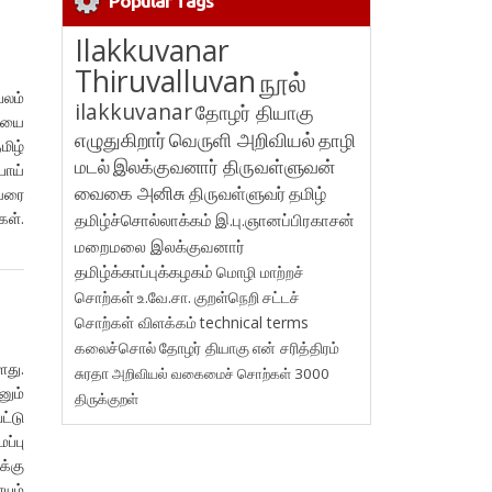
Popular Tags
Ilakkuvanar
Thiruvalluvan
நூல்
லம்
ilakkuvanar
தோழர் தியாகு
ியை
எழுதுகிறார்
வெருளி அறிவியல்
தாழி
மிழ்
மடல்
இலக்குவனார் திருவள்ளுவன்
பொய்
வைகை அனிசு
திருவள்ளுவர்
தமிழ்
 வரை
கள்.
தமிழ்ச்சொல்லாக்கம்
இ.பு.ஞானப்பிரகாசன்
மறைமலை இலக்குவனார்
தமிழ்க்காப்புக்கழகம்
மொழி மாற்றச்
சொற்கள்
உ.வே.சா.
குறள்நெறி
சட்டச்
சொற்கள் விளக்கம்
technical terms
கலைச்சொல்
தோழர் தியாகு
என் சரித்திரம்
ளது.
சுரதா
அறிவியல் வகைமைச் சொற்கள் 3000
னும்
திருக்குறள்
ட்டு
ப்பு
்கு
யும்