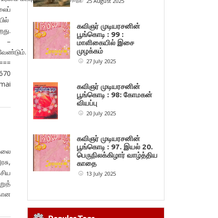
25 August 2025
ப்
யில்
கவிஞர் முடியரசனின்
றது.
பூங்கொடி : 99 :
–
மாளிகையில் இசை
முழக்கம்
ேண்டும்.
27 July 2025
====
6670
mai
கவிஞர் முடியரசனின்
பூங்கொடி : 98: கோமகன்
வியப்பு
20 July 2025
கவிஞர் முடியரசனின்
பூங்கொடி : 97. இயல் 20.
தலை
பெருநிலக்கிழார் வாழ்த்திய
ரசு,
காதை
ேசிய
13 July 2025
றுத்
்கான