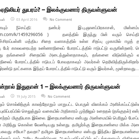
ழ ஏதிலியர் துயரம்? – இலக்குவனார் திருவள்ளுவன்
வன்
03 April 2016
No Comment
தனையும் [செய்தி: நண்பர் இ.பு.ஞானப்பிரகாசன், மின்னம்ப
alam.com/k/1459296056 ) தளத்தில் இருந்து பின் வரும் செய்த
ிருச்சிராப்பள்ளி மத்திய சிறை வளாகத்தில் உள்ள சிறப்பு முகாமில் ஈழத் த
கு பேர் காலவரையற்ற உண்ணாநிலைப் போராட்டத்தில் ஈடுபட்டு வருகின்றனர். 
்து தங்களைச் சிறையில் அடைத்துள்ளதாகவும், தங்களை விடுவிக்கும்
ைப் போராட்டத்தில் ஈடுபடப் போவதாகவும் அவர்கள் தெரிவித்திருக்கிறார்
இரண்டு நாட்களாக இந்தப் போராட்டத்தில் ஈடுபட்டு வரும் இவர்கள், மூன்றாவது…
றால் இதுதான் 1 – இலக்குவனார் திருவள்ளுவன்
வன்
19 July 2015
No Comment
ொல்லிற்குக் காலந்தோறும் மாறுபட்ட பொருள் விளக்கம் அளிக்கப்பட்டுள்
ட புவிப்பரப்பில் செலுத்தும் வகையில் அதிகாரம் முற்றிலும் உறைதல் (தங்குதல்) என்
மாற்றம் மிகுதியாக இல்லை. இறையாண்மை என்பது அண்மையில் பெரிதும் பேசப்ப
 அறிந்து கொள்ள வேண்டியது உள்ளது. தமிழர்க்கு இறையாண்மை மிக்க அமை
ேசுவது சரியா? தவறா? தமிழக இறையாண்மை என்பது இந்திய இறையாண்மைக
லாம் நாம் அறிய வேண்டுவன ஆகும்.புவிப்பரப்பில் சட்டங்களையும் விதிகளை