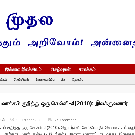
இக்கால இலக்கியம்
நிகழ்வுகள்
நோக்கம்
வியம்
செய்திகள்
வேலைவாய்ப்பு
பிற
தொடர்பு
லாக்கம் குறித்து ஒரு செவ்வி-4(2010): இலக்குவனார்
வன்
10 October 2025
No Comment
ம் குறித்து ஒரு செவ்வி-3(2010): தொடர்ச்சி) செம்மொழிச் செயலாக்கம் குறி
.ஆந்திரா, பீகார், தில்லி (2 இடங்கள்), கேரளா, மகாராட்டிரா, ஒரிசா, இராசசுத