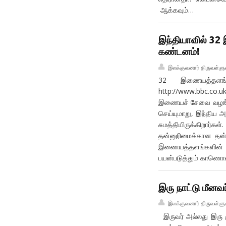
ஆக்கவும்…
இந்தியாவில் 3
கண்டனம்!
இலக்குவனார் திருவள்ளு
32 இணையத்தளங
http://www.bbc.co.
இணையச் சேவை வழங்
செய்யுமாறு, இந்திய அ
சுமத்தியிருக்கிறார்
தன்னுரிமைக்கான தன்
இணையத்தளங்களின் ப
பயன்படுத்தும் காணொ
இரு நாட்டு மீன
இலக்குவனார் திருவள்ளு
இருவர் அல்லது இரு க