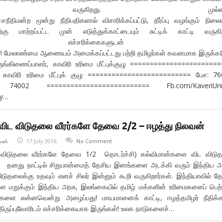
ுத்தி வருகிறது. முல்லை
சநீதிமன்ற மூன்று நீதிபதிகளால் விசாரிக்கப்பட்டு, தீர்ப்பு வழங்கும் நிலை
கு மாற்றப்பட்ட முன் எடுத்துக்காட்டையும் சுட்டிக் காட்டி வருகி
ண்ட எச்சரிக்கைகளுடன் 
விரி மேலாண்மை ஆணையம் அமைக்கப்பட்டது பற்றி தமிழர்கள் கவனமாக இருக்கவ
ங்கிணைப்பாளர், காவிரி உரிமை மீட்புக்குழு ======================
, காவிரி உரிமை மீட்புக் குழு ========================== பேச: 7
4002 ========================== Fb.com/KaveriUri
ry…
ிட விடுதலை வீரர்களே தேவை 2/2 – ஈழத்து நிலவன்
வன்
17 July 2016
No Comment
 விடுதலை வீரர்களே தேவை 1/2 தொடர்ச்சி) கல்விமான்களை விட விடு
தனது நாட்டில் சிறுபான்மைத் தேசிய இனங்களை அடக்கி வரும் இந்திய அ
ிடுதலைக்கு உதவும் எனச் சிலர் இன்னும் கூறி வருகிறார்கள். இந்தியாவில் த
மறுக்கும் இந்திய அரசு, இலங்கையில் தமிழ் மக்களின் உரிமைகளைப் பெற்
ர்களை என்னவென்று அழைப்பது! மாயமானைக் காட்டி, ஈழத்தமிழர் நீதிக
ிருப்புவோரிடம் எச்சரிக்கையாக இருங்கள்! உலக நாடுகளைச்…