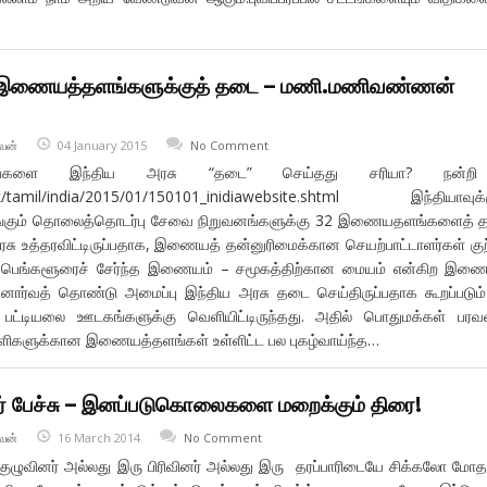
2 இணையத்தளங்களுக்குத் தடை – மணி.மணிவண்ணன்
வன்
04 January 2015
No Comment
்களை இந்திய அரசு “தடை” செய்தது சரியா? நன்ற
uk/tamil/india/2015/01/150101_inidiawebsite.shtml இந்தியாவுக்
கும் தொலைத்தொடர்பு சேவை நிறுவனங்களுக்கு 32 இணையதளங்களைத் 
ரசு உத்தரவிட்டிருப்பதாக, இணையத் தன்னுரிமைக்கான செயற்பாட்டாளர்கள் குற
கள். பெங்களூரைச் சேர்ந்த இணையம் – சமூகத்திற்கான மையம் என்கிற இண
னார்வத் தொண்டு அமைப்பு இந்திய அரசு தடை செய்திருப்பதாக கூறப்படும
ட்டியலை ஊடகங்களுக்கு வெளியிட்டிருந்தது. அதில் பொதுமக்கள் பரவ
ளிகளுக்கான இணையத்தளங்கள் உள்ளிட்ட பல புகழ்வாய்ந்த…
வர் பேச்சு – இனப்படுகொலைகளை மறைக்கும் திரை!
வன்
16 March 2014
No Comment
ுழுவினர் அல்லது இரு பிரிவினர் அல்லது இரு தரப்பாரிடையே சிக்கலோ ம