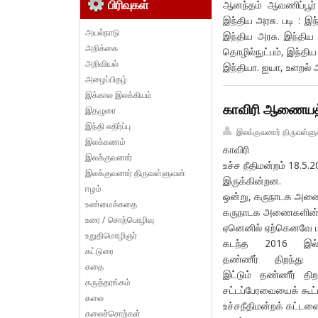
பிரிவுகள்
ஆனந்தம் ஆவணிப்பூர
இந்திய அரசு. படி : இ
அயல்நாடு
இந்திய அரசு. இந்திய
அறிக்கை
தொழில்நுட்பம், இந்தி
அறிவியல்
இந்தியா. ஐயா, உளறல்
அழைப்பிதழ்
இக்கால இலக்கியம்
காவிரி ஆணையத்
இதழுரை
இந்தி எதிர்ப்பு
இலக்குவனார் திருவள்ளு
இலக்கணம்
காவிரி 
இலக்குவனார்
உச்ச நீதிமன்றம் 18.
இலக்குவனார் திருவள்ளுவன்
இருக்கின்றன.
ஈழம்
ஒன்று, கருநாடக அணைக
உண்மைக்கதை
கருநாடக அணைகளின் மத
உரை / சொற்பொழிவு
ஏனெனில் ஏற்கெனவே பலம
உறுதிமொழிஞர்
கடந்த 2016 இ
கட்டுரை
தண்ணீர் திறந்து
கதை
இட்டும் தண்ணீர் திற
கருத்தரங்கம்
சட்டப்பேரவையைக் கூட்
கலை
உச்சநீதிமன்றக் கட்டள
கலைச்சொற்கள்