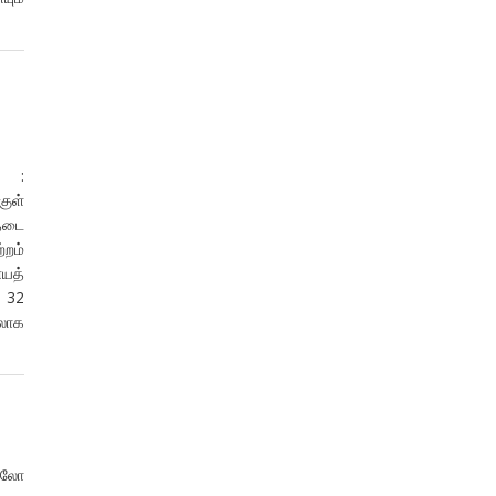
ி :
குள்
தடை
்றம்
ையத்
் 32
லாக
ோதலோ