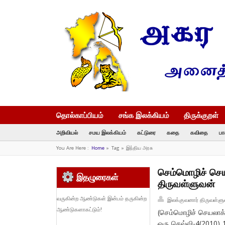
தொல்காப்பியம்
சங்க இலக்கியம்
திருக்குறள்
அறிவியல்
சமய இலக்கியம்
கட்டுரை
கதை
கவிதை
பா
You Are Here :
Home
»
Tag »
இந்திய அரசு
செம்மொழிச் செய
இதழுரைகள்
திருவள்ளுவன்
வருகின்ற ஆண்டுகள் இன்பம் தருகின்ற
இலக்குவனார் திருவள்ளு
ஆண்டுகளாகட்டும்!
(செம்மொழிச் செயலாக்க
ஒரு செவ்வி-4(2010) 11