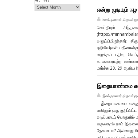
Archives
என்று முடியும் ஈ
இலக்குவனார் திருவள்ளு
செய்தியும் சிந்
(https://minnamb
அனுப்பியிருந்தார்: த
ஏதிலியர்கள் பதினான்
வழக்குப் பதிவு செய
காலவரையற்ற உண்ணாநில
மார்ச்சு 28, 29 ஆகிய 
இறையாண்மை என்
இலக்குவனார் திருவள்ளு
இறையாண்மை என்னும் ச
எனினும் ஒரு குறிப்பிட்
அடிப்படைப் பொருளில் 
வருவதால் நாம் இதனை
தேவையா? அவ்வாறு ப
எதிரானதா? என்பனவெல்