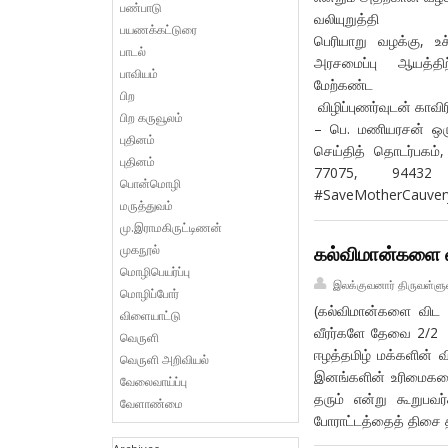
பண்பாடு
வலியுற
பயணக்கட்டுரை
பெரியாறு வழக்கு, உச்
பாடல்
அரசமைப்பு ஆயத்திற்
பாவியம்
மேற்க
பிற
விழிப்புணர்வுடன் கா
பிற கருவூலம்
– பெ. மணியரசன் ஒரு
புதினம்
செய்தித் தொடர்பகம்
புதினம்
77075, 94432 7
பொன்மொழி
#SaveMotherCauve
மருத்துவம்
மு.இராமகிருட்டிணன்
முகநூல்
கல்விமான்களை வ
மொழிபெயர்ப்பு
இலக்குவனார் திருவள்ளு
மொழிப்போர்
(கல்விமான்களை விட
விளையாட்டு
வீரர்களே தேவை 2/2 
வெருளி
ஈழத்தமிழ் மக்களின் வ
வெருளி அறிவியல்
இனங்களின் உரிமைகளை 
வேலைவாய்ப்பு
தரும் என்று கூறுபவ
வேளாண்மை
போராட்டத்தைத் திசை த