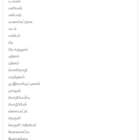
படங்கள்
பணிமலர்
பண்பாடு
பயணக்கட்டுரை
பாடல்
பாவியம்
பிற
பிற கருவூலம்
புதினம்
புதினம்
பொன்மொழி
மருத்துவம்
மு.இராமகிருட்டிணன்
முகநூல்
மொழிபெயர்ப்பு
மொழிப்போர்
விளையாட்டு
வெருளி
வெருளி அறிவியல்
வேலைவாய்ப்பு
வேளாண்மை