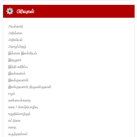
பிரிவுகள்
அயல்நாடு
அறிக்கை
அறிவியல்
அழைப்பிதழ்
இக்கால இலக்கியம்
இதழுரை
இந்தி எதிர்ப்பு
இலக்கணம்
இலக்குவனார்
இலக்குவனார் திருவள்ளுவன்
ஈழம்
உண்மைக்கதை
உரை / சொற்பொழிவு
உறுதிமொழிஞர்
கட்டுரை
கதை
கருத்தரங்கம்