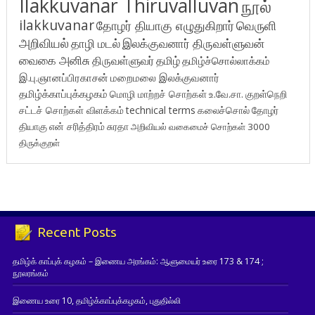
Ilakkuvanar Thiruvalluvan
நூல்
ilakkuvanar
தோழர் தியாகு எழுதுகிறார்
வெருளி
அறிவியல்
தாழி மடல்
இலக்குவனார் திருவள்ளுவன்
வைகை அனிசு
திருவள்ளுவர்
தமிழ்
தமிழ்ச்சொல்லாக்கம்
இ.பு.ஞானப்பிரகாசன்
மறைமலை இலக்குவனார்
தமிழ்க்காப்புக்கழகம்
மொழி மாற்றச் சொற்கள்
உ.வே.சா.
குறள்நெறி
சட்டச் சொற்கள் விளக்கம்
technical terms
கலைச்சொல்
தோழர்
தியாகு
என் சரித்திரம்
சுரதா
அறிவியல் வகைமைச் சொற்கள் 3000
திருக்குறள்
Recent Posts
தமிழ்க் காப்புக் கழகம் – இணைய அரங்கம்: ஆளுமையர் உரை 173 & 174 ;
நூலரங்கம்
இணைய உரை 10, தமிழ்க்காப்புக்கழகம், புதுதில்லி