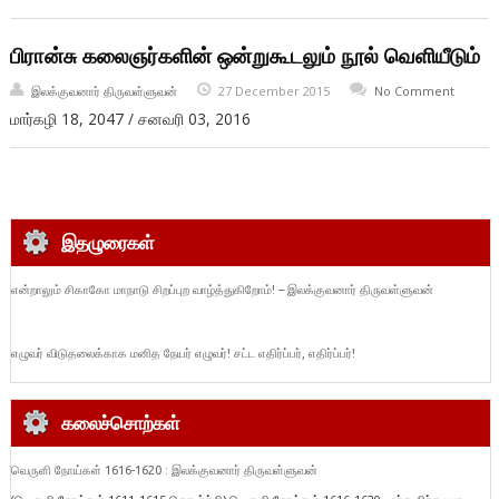
பிரான்சு கலைஞர்களின் ஒன்றுகூடலும் நூல் வெளியீடும்
இலக்குவனார் திருவள்ளுவன்
27 December 2015
No Comment
மார்கழி 18, 2047 / சனவரி 03, 2016
இதழுரைகள்
என்றாலும் சிகாகோ மாநாடு சிறப்புற வாழ்த்துகிறோம்! – இலக்குவனார் திருவள்ளுவன்
எழுவர் விடுதலைக்காக மனித நேயர் எழுவர்! சட்ட எதிர்ப்பர், எதிர்ப்பர்!
கலைச்சொற்கள்
வெருளி நோய்கள் 1616-1620 : இலக்குவனார் திருவள்ளுவன்