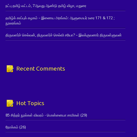
நட்பு தமிழ் வட்டம், 7ஆவது ஆண்டு தமிழ் விழா, மதுரை
தமிழ்க் காப்புக் கழகம் – இணைய அரங்கம்: ஆளுமையர் உரை 171 & 172 ;
நூலரங்கம்
திருவளர்ச் செல்வன், திருவளர்ச் செல்வி சரியா? – இலக்குவனார் திருவள்ளுவன்
Recent Comments
Hot Topics
85 சித்தர் நூல்கள் விவரம் - பொன்னையா சாமிகள்
(29)
நோக்கம்
(26)