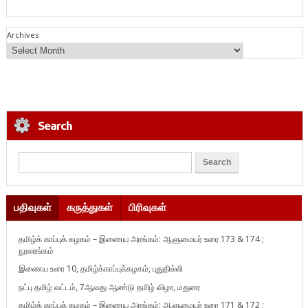
Archives
Search
பதிவுகள்
கருத்துகள்
பிரிவுகள்
தமிழ்க் காப்புக் கழகம் – இணைய அரங்கம்: ஆளுமையர் உரை 173 & 174 ;
நூலரங்கம்
இணைய உரை 10, தமிழ்க்காப்புக்கழகம், புதுதில்லி
நட்பு தமிழ் வட்டம், 7ஆவது ஆண்டு தமிழ் விழா, மதுரை
தமிழ்க் காப்புக் கழகம் – இணைய அரங்கம்: ஆளுமையர் உரை 171 & 172 ;