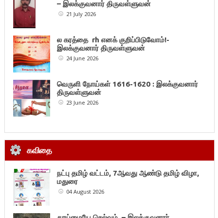
– இலக்குவனார் திருவள்ளுவன்
21 July 2026
ல கரத்தை rh எனக் குறிப்பிடுவோம்!-
இலக்குவனார் திருவள்ளுவன்
24 June 2026
வெருளி நோய்கள் 1616-1620 : இலக்குவனார்
திருவள்ளுவன்
23 June 2026
கவிதை
நட்பு தமிழ் வட்டம், 7ஆவது ஆண்டு தமிழ் விழா,
மதுரை
04 August 2026
தூய்மையே செல்வம் – இலக்குவனார்