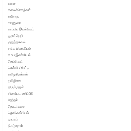
கலை
கலைச்சொற்கள்
கவிதை
காணுரை
காப்பிய இலக்கியம்
குறள்நெறி
குறுந்தகவல்
சங்க இலக்கியம்
சமய இலக்கியம்
செய்திகள்
செவ்வி / பேட்டி
தமிழறிஞர்கள்
தமிழிசை
திருக்குறள்
திரைப்பட மதிப்பீடு
தேர்தல்
தொடர்கதை
தொல்காப்பியம்
நாடகம்
நிகழ்வுகள்