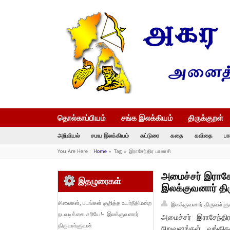
தொல்காப்பியம்
சங்க இலக்கியம்
திருக்குறள்
அறிவியல்
சமய இலக்கியம்
கட்டுரை
கதை
கவிதை
பா
You Are Here :
Home
»
Tag »
இராசேந்திர பாலாசி
அமைச்சர் இராசேந
இதழுரைகள்
இலக்குவனார் தி
சிலைகள், படங்கள் குறித்த உயர்நீதிமன்ற
இலக்குவனார் திருவள்ளு
நடவடிக்கை சரியே!- இலக்குவனார்
அமைச்சர் இராசேந்தி
திருவள்ளுவன்
நிறுவனங்கள், வங்கிக