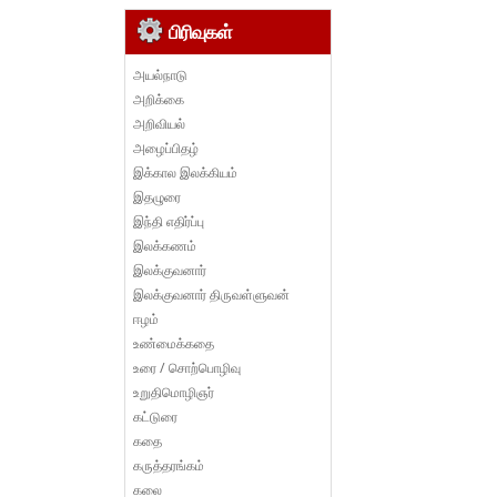
பிரிவுகள்
அயல்நாடு
அறிக்கை
அறிவியல்
அழைப்பிதழ்
இக்கால இலக்கியம்
இதழுரை
இந்தி எதிர்ப்பு
இலக்கணம்
இலக்குவனார்
இலக்குவனார் திருவள்ளுவன்
ஈழம்
உண்மைக்கதை
உரை / சொற்பொழிவு
உறுதிமொழிஞர்
கட்டுரை
கதை
கருத்தரங்கம்
கலை