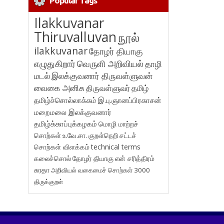
Popular Tags
Ilakkuvanar
Thiruvalluvan
நூல்
ilakkuvanar
தோழர் தியாகு
எழுதுகிறார்
வெருளி அறிவியல்
தாழி
மடல்
இலக்குவனார் திருவள்ளுவன்
வைகை அனிசு
திருவள்ளுவர்
தமிழ்
தமிழ்ச்சொல்லாக்கம்
இ.பு.ஞானப்பிரகாசன்
மறைமலை இலக்குவனார்
தமிழ்க்காப்புக்கழகம்
மொழி மாற்றச்
சொற்கள்
உ.வே.சா.
குறள்நெறி
சட்டச்
சொற்கள் விளக்கம்
technical terms
கலைச்சொல்
தோழர் தியாகு
என் சரித்திரம்
சுரதா
அறிவியல் வகைமைச் சொற்கள் 3000
திருக்குறள்