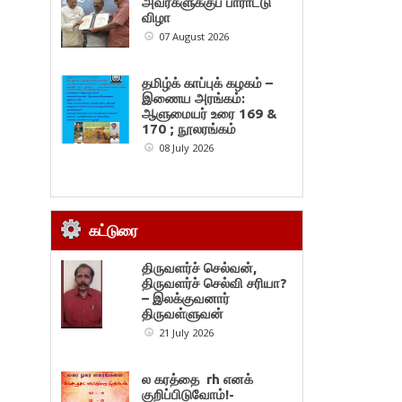
அவர்களுக்குப் பாராட்டு
விழா
07 August 2026
தமிழ்க் காப்புக் கழகம் –
இணைய அரங்கம்:
ஆளுமையர் உரை 169 &
170 ; நூலரங்கம்
08 July 2026
கட்டுரை
திருவளர்ச் செல்வன்,
திருவளர்ச் செல்வி சரியா?
– இலக்குவனார்
திருவள்ளுவன்
21 July 2026
ல கரத்தை rh எனக்
குறிப்பிடுவோம்!-