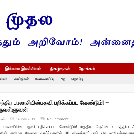
இக்கால இலக்கியம்
நிகழ்வுகள்
நோக்கம்
வியம்
செய்திகள்
வேலைவாய்ப்பு
பிற
தொடர்பு
்திர பாலாசியின்பதவி பறிக்கப்பட வேண்டும்! –
ருவள்ளுவன்
வன்
14 May 2019
No Comment
ர பாலாசியின் பதவி பறிக்கப்பட வேண்டும்! மத்திய அரசின் / மத்திய 
ளின் தமிழக வேலை வாய்ப்புகளில் 90 விழுக்காட்டினர் பிற மாநிலத்தவர