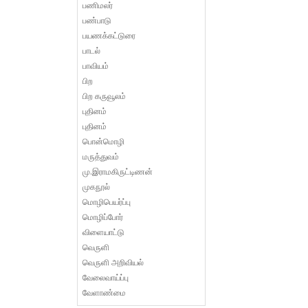
பணிமலர்
பண்பாடு
பயணக்கட்டுரை
பாடல்
பாவியம்
பிற
பிற கருவூலம்
புதினம்
புதினம்
பொன்மொழி
மருத்துவம்
மு.இராமகிருட்டிணன்
முகநூல்
மொழிபெயர்ப்பு
மொழிப்போர்
விளையாட்டு
வெருளி
வெருளி அறிவியல்
வேலைவாய்ப்பு
வேளாண்மை