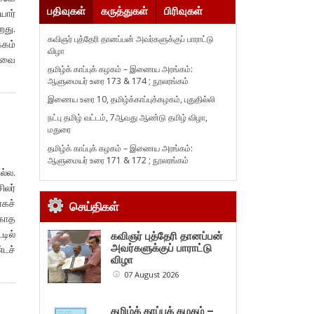
பதிவுகள்
கருத்துகள்
பிரிவுகள்
ார்
றது.
கவிஞர் புத்தேரி தானப்பன் அவர்களுக்குப் பாராட்டு
்கம்
விழா
ர்வை
தமிழ்க் காப்புக் கழகம் – இணைய அரங்கம்:
ஆளுமையர் உரை 173 & 174 ; நூலரங்கம்
இணைய உரை 10, தமிழ்க்காப்புக்கழகம், புதுதில்லி
நட்பு தமிழ் வட்டம், 7ஆவது ஆண்டு தமிழ் விழா,
மதுரை
தமிழ்க் காப்புக் கழகம் – இணைய அரங்கம்:
ஆளுமையர் உரை 171 & 172 ; நூலரங்கம்
ல்ல.
ிலர்
ாகச்
செய்திகள்
்காத
டில்
கவிஞர் புத்தேரி தானப்பன்
அவர்களுக்குப் பாராட்டு
்டச்
விழா
07 August 2026
தமிழ்க் காப்புக் கழகம் –