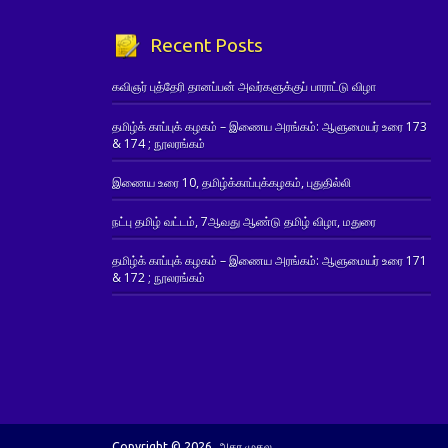
Recent Posts
கவிஞர் புத்தேரி தானப்பன் அவர்களுக்குப் பாராட்டு விழா
தமிழ்க் காப்புக் கழகம் – இணைய அரங்கம்: ஆளுமையர் உரை 173
& 174 ; நூலரங்கம்
இணைய உரை 10, தமிழ்க்காப்புக்கழகம், புதுதில்லி
நட்பு தமிழ் வட்டம், 7ஆவது ஆண்டு தமிழ் விழா, மதுரை
தமிழ்க் காப்புக் கழகம் – இணைய அரங்கம்: ஆளுமையர் உரை 171
& 172 ; நூலரங்கம்
Copyright © 2026. அகர முதல