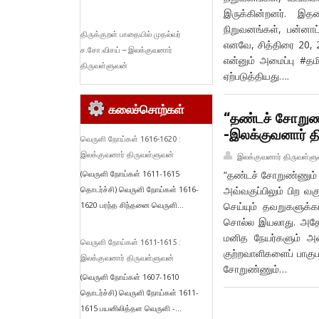
இருக்கின்றனர். இ
நிறுவனங்கள், பன்னாட
திருக்குறள் பாதையில் முதல்வர்
எனவே, சித்திரை 20,
ச.சோ.விசய் – இலக்குவனார்
என்னும் அமைப்பு #தம
திருவள்ளுவன்
ஏற்படுத்தியது….
கலைச்சொற்கள்
“தண்டச் சோறுண்
-இலக்குவனார் த
வெருளி நோய்கள் 1616-1620 :
இலக்குவனார் திருவள்ளுவன்
இலக்குவனார் திருவள்ளு
(வெருளி நோய்கள் 1611-1615
“தண்டச் சோறுண்ணும் ப
தொடர்ச்சி) வெருளி நோய்கள் 1616-
அவ்வகுப்பிலும் பிற வக
1620 பரந்த சிந்தனை வெருளி...
செய்யும் தவறுகளுக்க
சொல்ல இயலாது. அதேப
மனித நேயர்களும் அவர
வெருளி நோய்கள் 1611-1615 :
குற்றவாளிகளைப் பாகுப
இலக்குவனார் திருவள்ளுவன்
சோறுண்ணும்…
(வெருளி நோய்கள் 1607-1610
தொடர்ச்சி) வெருளி நோய்கள் 1611-
1615 பயனிலித்தள வெருளி -...