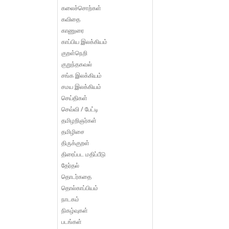
கலைச்சொற்கள்
கவிதை
காணுரை
காப்பிய இலக்கியம்
குறள்நெறி
குறுந்தகவல்
சங்க இலக்கியம்
சமய இலக்கியம்
செய்திகள்
செவ்வி / பேட்டி
தமிழறிஞர்கள்
தமிழிசை
திருக்குறள்
திரைப்பட மதிப்பீடு
தேர்தல்
தொடர்கதை
தொல்காப்பியம்
நாடகம்
நிகழ்வுகள்
படங்கள்