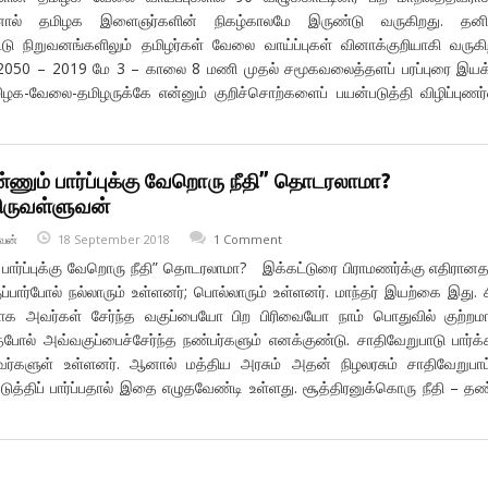
தனால் தமிழக இளைஞர்களின் நிகழ்காலமே இருண்டு வருகிறது. தனிய
்டு நிறுவனங்களிலும் தமிழர்கள் வேலை வாய்ப்புகள் வினாக்குறியாகி வருகி
 2050 – 2019 மே 3 – காலை 8 மணி முதல் சமூகவலைத்தளப் பரப்புரை இயக
ிழக-வேலை-தமிழருக்கே என்னும் குறிச்சொற்களைப் பயன்படுத்தி விழிப்புண
ணும் பார்ப்புக்கு வேறொரு நீதி” தொடரலாமா?
ிருவள்ளுவன்
வன்
18 September 2018
1 Comment
ார்ப்புக்கு வேறொரு நீதி” தொடரலாமா? இக்கட்டுரை பிராமணர்க்கு எதிரானத
ுப்பார்போல் நல்லாரும் உள்ளனர்; பொல்லாரும் உள்ளனர். மாந்தர் இயற்கை இது. ச
ாக அவர்கள் சேர்ந்த வகுப்பையோ பிற பிரிவையோ நாம் பொதுவில் குற்றம
ோல் அவ்வகுப்பைச்சேர்ந்த நண்பர்களும் எனக்குண்டு. சாதிவேறுபாடு பார்க
்களுள் உள்ளனர். ஆனால் மத்திய அரசும் அதன் நிழலரசும் சாதிவேறுபாட்
டுத்திப் பார்ப்பதால் இதை எழுதவேண்டி உள்ளது. சூத்திரனுக்கொரு நீதி – தண