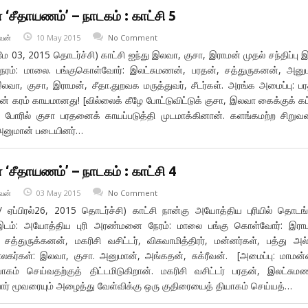
‘சீதாயணம்’ – நாடகம் : காட்சி 5
வன்
10 May 2015
No Comment
மே 03, 2015 தொடர்ச்சி) காட்சி ஐந்து இலவா, குசா, இராமன் முதல் சந்திப்பு இ
. நேரம்: மாலை. பங்குகொள்வோர்: இலட்சுமணன், பரதன், சத்துருகனன், அனு
இலவா, குசா, இராமன், சீதா.துறவக மருத்துவர், சீடர்கள். அரங்க அமைப்பு: ப
் கரம் காயமானது! [வில்லைக் கீழே போட்டுவிட்டுக் குசா, இலவா கைக்குக் கட்
ப் போரில் குசா பரதனைக் காயப்படுத்தி முடமாக்கினான். களங்கமற்ற சிறுவ
அனுமான் படையினர்…
‘சீதாயணம்’ – நாடகம் : காட்சி 4
வன்
03 May 2015
No Comment
/ ஏப்பிரல்26, 2015 தொடர்ச்சி) காட்சி நான்கு அயோத்திய புரியில் தொடங
ம்: அயோத்திய புரி அரண்மனை நேரம்: மாலை பங்கு கொள்வோர்: இராம
த்துருக்கனன், மகரிசி வசிட்டர், விசுவாமித்திரர், மன்னர்கள், பத்து அல
ாலகர்கள்: இலவா, குசா. அனுமான், அங்கதன், சுக்ரீவன். [அமைப்பு: மாமன
ம் செய்வதற்குத் திட்டமிடுகிறான். மகரிசி வசிட்டர் பரதன், இலட்சும
ர் மூவரையும் அழைத்து வேள்விக்கு ஒரு குதிரையைத் தியாகம் செய்யத்…