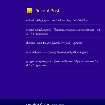
Recent Posts
கவிஞர் புத்தேரி தானப்பன் அவர்களுக்குப் பாராட்டு விழா
தமிழ்க் காப்புக் கழகம் – இணைய அரங்கம்: ஆளுமையர் உரை 173
& 174 ; நூலரங்கம்
இணைய உரை 10, தமிழ்க்காப்புக்கழகம், புதுதில்லி
நட்பு தமிழ் வட்டம், 7ஆவது ஆண்டு தமிழ் விழா, மதுரை
தமிழ்க் காப்புக் கழகம் – இணைய அரங்கம்: ஆளுமையர் உரை 171
& 172 ; நூலரங்கம்
Copyright © 2026. அகர முதல