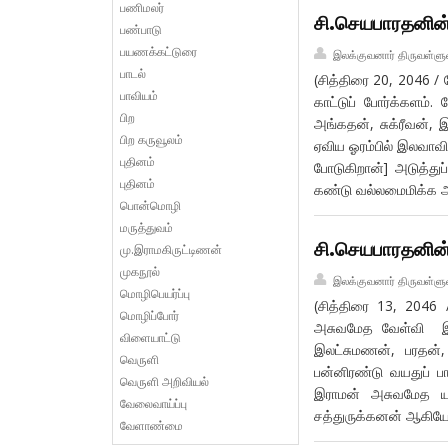
பணிமலர்
சி.செயபாரதனின் 
பண்பாடு
பயணக்கட்டுரை
இலக்குவனார் திருவள்ளு
பாடல்
(சித்திரை 20, 2046 / 
பாவியம்
காட்டுப் போர்க்களம்
பிற
அங்கதன், சுக்ரீவன், 
பிற கருவூலம்
ஏவிய ஓரம்பில் இலவாவின
புதினம்
போடுகிறான்] அடுத்து
புதினம்
கண்டு வல்லமைமிக்க 
பொன்மொழி
மருத்துவம்
சி.செயபாரதனின் 
மு.இராமகிருட்டிணன்
முகநூல்
இலக்குவனார் திருவள்ளு
மொழிபெயர்ப்பு
(சித்திரை 13, 2046 
மொழிப்போர்
அசுவமேத வேள்வி இட
விளையாட்டு
இலட்சுமணன், பரதன், ச
வெருளி
பன்னிரண்டு வயதுப் ப
வெருளி அறிவியல்
இராமன் அசுவமேத யாக
வேலைவாய்ப்பு
சத்துருக்கனன் ஆகியோ
வேளாண்மை