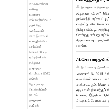
கலைச்சொற்கள்
இலக்குவனார் திருவள்ளு
கவிதை
இதுதான் வீரமா? இந்
காணுரை
நாணேற்றி அம்பைப் பூட
காப்பிய இலக்கியம்
விடுபட்டு மிக வேகமா
குறள்நெறி
நின்று விட்டது. இந்நி
குறுந்தகவல்
சென்றது என்பது அம்ப
சங்க இலக்கியம்
திறமையையும் குறிக்க
சமய இலக்கியம்
எனவே,…
செய்திகள்
செவ்வி / பேட்டி
தமிழறிஞர்கள்
சி.செயபாரதனின் 
தமிழிசை
இலக்குவனார் திருவள்ளு
திருக்குறள்
திரைப்பட மதிப்பீடு
(வைகாசி 3, 2015 / 
தேர்தல்
சமயங்கள் உடைய, பல மொ
தொடர்கதை
சண்டைகளும், இனச் சண
தொல்காப்பியம்
முடியாமல் நிலைத்துப்
நாடகம்
மேலாக, இந்தியப் பிர
நிகழ்வுகள்
அவதாரத் தேவனாகத் த
படங்கள்