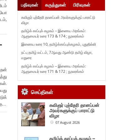
பதிவுகள்
கருத்துகள்
பிரிவுகள்
ிடம்
ியா
கவிஞர் புத்தேரி தானப்பன் அவர்களுக்குப் பாராட்டு
ம்,
விழா
தமிழ்க் காப்புக் கழகம் – இணைய அரங்கம்:
ஆளுமையர் உரை 173 & 174 ; நூலரங்கம்
–
இணைய உரை 10, தமிழ்க்காப்புக்கழகம், புதுதில்லி
நட்பு தமிழ் வட்டம், 7ஆவது ஆண்டு தமிழ் விழா,
மதுரை
தமிழ்க் காப்புக் கழகம் – இணைய அரங்கம்:
ிறன்
ஆளுமையர் உரை 171 & 172 ; நூலரங்கம்
ந்து
கள்.
்பது
செய்திகள்
டுக்
்த…
கவிஞர் புத்தேரி தானப்பன்
அவர்களுக்குப் பாராட்டு
விழா
07 August 2026
தமிழ்க் காப்புக் கழகம் –