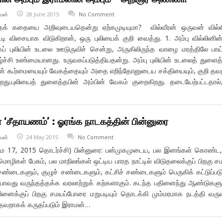
வன்
28 June 2015
No Comment
தக் கதையை அறிவுடையதென்று ஏற்கமுடியுமா? வில்வீரன் ஒருவன் வில்
்டி விசையாக விடுகிறான், ஒரு புலியைக் குறி வைத்து. 1. அம்பு வில்லினின்
கப் புலியின் உடலை ஊடுருவிச் சென்று, அருகிலிருந்த வாழை மரத்திலே பாய்
கழ்ச்சி உண்மையானது. உருவகப்படுத்தியதன்று. அம்பு புலியின் உடலைத் துளைத்
ின் கூர்மையையும் வேகத்தையும் அதை எறிந்தோனுடைய சக்தியையும், குறி த
ிறது.புலியைத் துளைத்தபின் அம்பின் வேகம் குறைகிறது. தடையேற்பட்டதால்
‘சீதாயணம்’ : ஓரங்க நாடகத்தின் பின்னுரை
வன்
24 May 2015
No Comment
மே 17, 2015 தொடர்ச்சி) பின்னுரை: பன்முகமுடைய, பல இனங்கள் கொண்ட
ழிகள் பேசும், பல மாநிலங்கள் ஒட்டிய பாரத நாட்டில் விடுதலைக்குப் பிறகு ச
்டைகளும், குழுச் சண்டைகளும், கட்சிச் சண்டைகளும் பெருகிக் கட்டுப்பட
 போவது வருந்தத்தக்க வரலாற்றுக் கற்களாகும். கடந்த பதினைந்து ஆண்டுகளு
ிவினைக்குப் பிறகு சமயப்போரை மறுபடியும் தொடக்கி மும்மரமாக நடத்தி வரு
வறாகக் கருதப்படும் இராமன்…