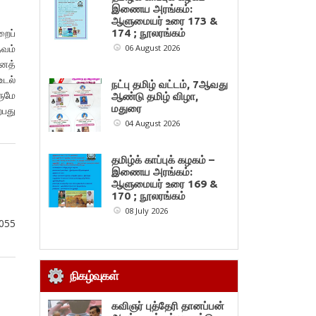
இணைய அரங்கம்:
ஆளுமையர் உரை 173 &
றைப்
174 ; நூலரங்கம்
தவம்
06 August 2026
னைத்
டல்
நட்பு தமிழ் வட்டம், 7ஆவது
ருமே
ஆண்டு தமிழ் விழா,
மதுரை
பது
04 August 2026
தமிழ்க் காப்புக் கழகம் –
இணைய அரங்கம்:
ஆளுமையர் உரை 169 &
170 ; நூலரங்கம்
08 July 2026
2055
நிகழ்வுகள்
கவிஞர் புத்தேரி தானப்பன்