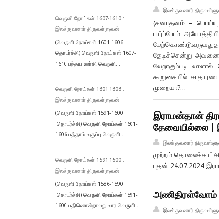
இலக்குவனார் திருவள்ளு
வெருளி நோய்கள் 1607-1610 :
(சனாதனம் – பொய்யும
இலக்குவனார் திருவள்ளுவன்
பார்ப்போம் அயோத்திய
(வெருளி நோய்கள் 1601-1606
மேற்கொண்டுவருவதுதான
தொடர்ச்சி) வெருளி நோய்கள் 1607-
தேடிச்சென்று அவனை
1610 பந்தய ஊர்தி வெருளி...
வேறாகும்படி வாளால் 
கூறுகையில் சாதாரண
முறையா?…
வெருளி நோய்கள் 1601-1606 :
இலக்குவனார் திருவள்ளுவன்
(வெருளி நோய்கள் 1591-1600
இராமன்தான் திரா
:தொடர்ச்சி) வெருளி நோய்கள் 1601-
தேவையில்லை | 
1606 பத்தாம் வகுப்பு வெருளி...
இலக்குவனார் திருவள்ளு
முற்றம் தொலைக்காட்
வெருளி நோய்கள் 1591-1600 :
புதன் 24.07.2024 இரா
இலக்குவனார் திருவள்ளுவன்
(வெருளி நோய்கள் 1586-1590
அணிதிரள்வோம் ஆர்
:தொடர்ச்சி) வெருளி நோய்கள் 1591-
1600 பதினொன்றாவது வார வெருளி...
இலக்குவனார் திருவள்ளு