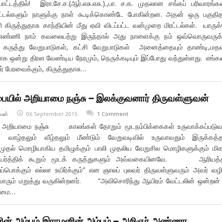
ட்டத்தில்! இரா.சே.ச.(ஆர்.எசு.எசு.).,பா. ச.க. முதலான சங்கப் பரிவாரங்க
ரட்டல்களும் நாளுக்கு நாள் கூடிக்கொண்டே போகின்றன. அதன் ஒரு பகுதி
 கிருத்துதாசு காந்தியின் மீது ஏவி விடப்பட்ட வன்முறை மிரட்டல்கள். யாரு
எண்ணி நாம் கவலையற்று இருந்தால் அது நாளைக்கு நம் ஒவ்வொருவருக்
ே கருத்து வேறுபாடுகள், கட்சி வேறுபாடுகள் அனைத்தையும் தாண்டி,ம
க ஒன்று திரள வேண்டிய நேரமும், நெருக்கடியும் இப்போது வந்துள்ளது. எங்க
் பேரவைக்கும், கிருத்துதாசு…
ையில் அறியாமை நஞ்சு – இலக்குவனார் திருவள்ளுவன்
வன்
06 September 2015
1 Comment
் அறியாமை நஞ்சு காலங்கள் தோறும் மூடநம்பிக்கைகள் உருவாக்கப்படுவ
ை வாழ்தலும் வீழ்தலும் மீண்டும் வேறுவடிவில் உருவாவதும் இருக்கத்
முதல் மொழியாகிய தமிழுக்கும் பாலி முதலிய வேறுசில மொழிகளுக்கும் மிக
 உயர்த்திக் கூறும் மூடக் கருத்துகளும் அவ்வகையினவே. ஆரியத்த
றப்பொக்கும் எல்லா உயிர்க்கும்” என ஞாலப் புலவர் திருவள்ளுவரும் அவர் வழி
ோரும் மறுத்து வருகின்றனர். “அவிசொரிந்து ஆயிரம் வேட்டலின் ஒன்
ணாமை…
னின் அம்பும் இராமனின் அம்பும் – அறிஞர் அண்ணா