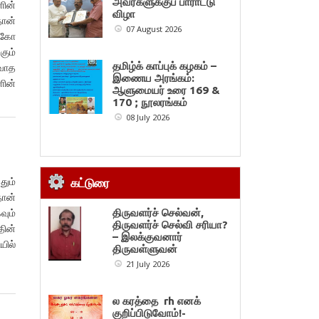
அவர்களுக்குப் பாராட்டு
ளின்
விழா
தான்
07 August 2026
க்கோ
கும்
தமிழ்க் காப்புக் கழகம் –
தவாத
இணைய அரங்கம்:
ளின்
ஆளுமையர் உரை 169 &
170 ; நூலரங்கம்
08 July 2026
தும்
கட்டுரை
தான்
வும்
திருவளர்ச் செல்வன்,
திருவளர்ச் செல்வி சரியா?
ின்
– இலக்குவனார்
யில்
திருவள்ளுவன்
றன்
21 July 2026
ல கரத்தை rh எனக்
குறிப்பிடுவோம்!-