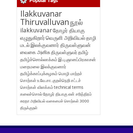
Popular Tags
Ilakkuvanar
Thiruvalluvan
நூல்
ilakkuvanar
தோழர் தியாகு
எழுதுகிறார்
வெருளி அறிவியல்
தாழி
மடல்
இலக்குவனார் திருவள்ளுவன்
வைகை அனிசு
திருவள்ளுவர்
தமிழ்
தமிழ்ச்சொல்லாக்கம்
இ.பு.ஞானப்பிரகாசன்
மறைமலை இலக்குவனார்
தமிழ்க்காப்புக்கழகம்
மொழி மாற்றச்
சொற்கள்
உ.வே.சா.
குறள்நெறி
சட்டச்
சொற்கள் விளக்கம்
technical terms
கலைச்சொல்
தோழர் தியாகு
என் சரித்திரம்
சுரதா
அறிவியல் வகைமைச் சொற்கள் 3000
திருக்குறள்