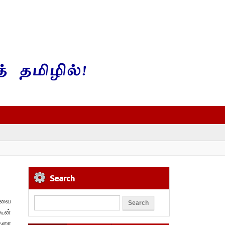
Search
ானவை
கூன்
்தரை