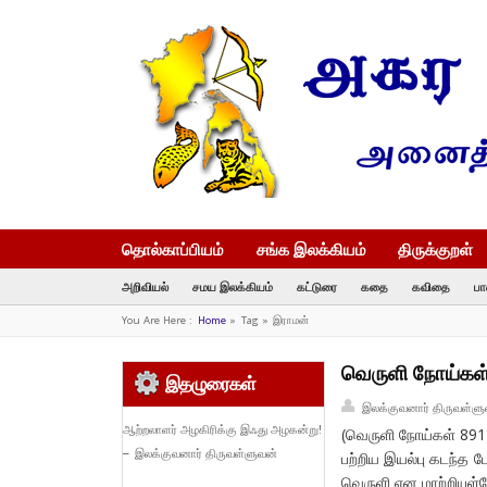
தொல்காப்பியம்
சங்க இலக்கியம்
திருக்குறள்
அறிவியல்
சமய இலக்கியம்
கட்டுரை
கதை
கவிதை
பா
You Are Here :
Home
»
Tag »
இராமன்
வெருளி நோய்கள்
இதழுரைகள்
இலக்குவனார் திருவள்ளு
ஆற்றலாளர் அழகிரிக்கு இஃது அழகன்று!
(வெருளி நோய்கள் 891
– இலக்குவனார் திருவள்ளுவன்
பற்றிய இயல்பு கடந்த ப
வெருளி என மாற்றியுள