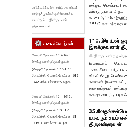
என்னும் பெண்மணி கூன
அடுத்தடுத்து இரு தமிழ் மாநாடுகள்
உள்ளது.துன்ன_
எதற்கு? முதல்வர் ஒன்றிணைக்க
காண்டம்,2.46/4)சூ
வேண்டும்! – இலக்குவனார்
2.55/2)என மந்தரையா
திருவள்ளுவன்
110. இராமன் ஒரு
கலைச்சொற்கள்
இலக்குவனார் தி
வெருளி நோய்கள் 1616-1620 :
இலக்குவனார் திருவள்ளு
இலக்குவனார் திருவள்ளுவன்
(சனாதனம் – பொய்யும்
மனைவியை விரும்புவத
(வெருளி நோய்கள் 1611-1615
விலகி வேறு பெண்ணை ந
தொடர்ச்சி) வெருளி நோய்கள் 1616-
கணவன் இல்லாத வீட்டில
1620 பரந்த சிந்தனை வெருளி...
கணவன்தான் என்பதை உ
கதவுகளையும் தட்டிச்
வெருளி நோய்கள் 1611-1615 :
இலக்குவனார் திருவள்ளுவன்
35.வேதங்கள்பெ
(வெருளி நோய்கள் 1607-1610
தொடர்ச்சி) வெருளி நோய்கள் 1611-
யாவரும் சமம் என
1615 பயனிலித்தள வெருளி -...
திருவள்ளுவன்