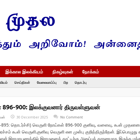
இக்கால இலக்கியம்
நிகழ்வுகள்
நோக்கம்
வியம்
செய்திகள்
வேலைவாய்ப்பு
பிற
தொடர்பு
 896-900: இலக்குவனார் திருவள்ளுவன்
வன்
30 December 2025
No Comment
-895: தொடர்ச்சி) வெருளி நோய்கள் 896-900 குனிவு, வளைவு, கூன் முதல
ேரச்சம் கூன் வெருளி.குனிவு வெருளி என முன்பு குறித்திருந்தேன். இப்பொழுது 
்ளேன்.இராமாயணத்தில் இராமனைக் காட்டிற்கு அனுப்பக் காரணமாக இருந்த மந