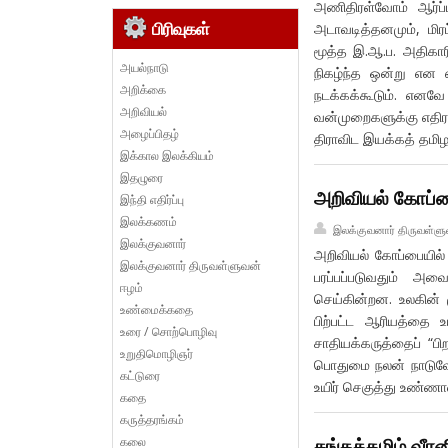
அணிதிரள்வோம் ஆர்ப்பா
பிரிவுகள்
அடாவடித்தனமும், மி
மூத்த இ.ஆ.ப. அதிகாரி
அயல்நாடு
நிகழ்ந்த ஒன்று என 
அறிக்கை
நடக்கக்கூடும். எனவ
அறிவியல்
வன்முறைகளுக்கு எதிரா
அழைப்பிதழ்
திராவிட இயக்கத் தமிழர
இக்கால இலக்கியம்
இதழுரை
அறிவியல் கோப்ப
இந்தி எதிர்ப்பு
இலக்கணம்
இலக்குவனார் திருவள்ளு
இலக்குவனார்
அறிவியல் கோப்பையில
இலக்குவனார் திருவள்ளுவன்
பரப்பப்படுவதும் அவ
ஈழம்
செய்கின்றன. உலகின் 
உண்மைக்கதை
பிற்பட்ட ஆரியத்தை
உரை / சொற்பொழிவு
சாதியக்கருத்தைப் “பி
உறுதிமொழிஞர்
பொதுமை நலன் நாடுவ
கட்டுரை
உயிர் செகுத்து உண்
கதை
கருத்தரங்கம்
கலை
சங்கத்தமிழ் வீர