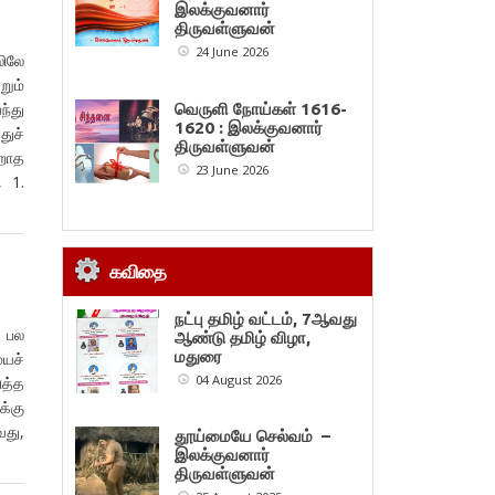
இலக்குவனார்
திருவள்ளுவன்
24 June 2026
லிலே
றும்
ந்து
வெருளி நோய்கள் 1616-
1620 : இலக்குவனார்
துச்
திருவள்ளுவன்
வறாத
23 June 2026
, 1.
கவிதை
நட்பு தமிழ் வட்டம், 7ஆவது
, பல
ஆண்டு தமிழ் விழா,
மதுரை
மயச்
04 August 2026
ுத்த
க்கு
வது,
தூய்மையே செல்வம் –
இலக்குவனார்
திருவள்ளுவன்