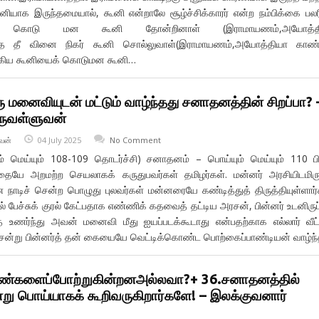
ியாக இருந்தமையால், கூனி என்றாலே சூழ்ச்சிக்காரர் என்ற நம்பிக்கை பலர
அரும் கொடு மன கூனி தோன்றினாள் (இராமாயணம்,அயோத்த
ழ்ந்த தீ வினை நிகர் கூனி சொல்லுவாள்(இராமாயணம்,அயோத்தியா காண்ட
கிய கூனியைக் கொடுமன கூனி…
 மனைவியுடன் மட்டும் வாழ்ந்தது சனாதனத்தின் சிறப்பா? 
ருவள்ளுவன்
வன்
04 July 2025
No Comment
 மெய்யும் 108-109 தொடர்ச்சி) சனாதனம் – பொய்யும் மெய்யும் 110 ப
ையே அறமற்ற செயலாகக் கருதுபவர்கள் தமிழர்கள். மன்னர் அரசியிடமிரு
ாடிச் சென்ற பொழுது புலவர்கள் மன்னரையே கண்டித்துத் திருத்தியுள்ளார்
் பேச்சுக் குரல் கேட்பதாக எண்ணிக் கதவைத் தட்டிய அரசன், பின்னர் உடனிருப
ணர்ந்து அவன் மனைவி மீது ஐயப்படக்கூடாது என்பதற்காக எல்லார் வீட்
சென்று பின்னர்த் தன் கையையே வெட்டிக்கொண்ட பொற்கைப்பாண்டியன் வாழ்ந
ண்களைப்போற்றுகின்றனஅல்லவா?+ 36.சனாதனத்தில்
்று பொய்யாகக் கூறிவருகிறார்களே! – இலக்குவனார்