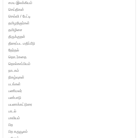
சமய இலக்கியம்
செய்திகள்
செவ்வி / பேட்டி
தமிழறிஞர்கள்
தமிழிசை
திருக்குறள்
திரைப்பட மதிப்பீடு
தேர்தல்
தொடர்கதை
தொல்காப்பியம்
நாடகம்
நிகழ்வுகள்
படங்கள்
பணிமலர்
பண்பாடு
பயணக்கட்டுரை
பாடல்
பாவியம்
பிற
பிற கருவூலம்