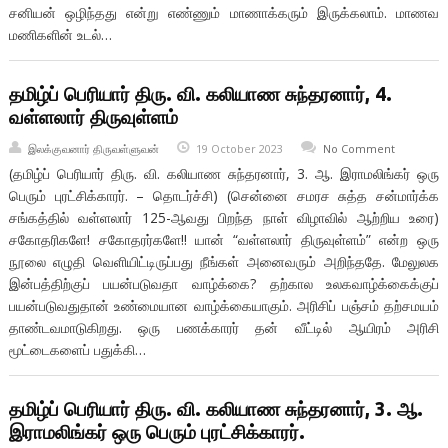
சனியன் ஒழிந்தது என்று எண்ணும் மாணாக்கரும் இருக்கலாம். மாணவ
மணிகளின் உடல்…
தமிழ்ப் பெரியார் திரு. வி. கலியாண சுந்தரனார், 4.
வள்ளலார் திருவுள்ளம்
இலக்குவனார் திருவள்ளுவன்
19 October 2023
No Comment
(தமிழ்ப் பெரியார் திரு. வி. கலியாண சுந்தரனார், 3. ஆ. இராமலிங்கர் ஒரு
பெரும் புரட்சிக்காரர். – தொடர்ச்சி) (சென்னை சமரச சுத்த சன்மார்க்க
சங்கத்தில் வள்ளலார் 125-ஆவது பிறந்த நாள் விழாவில் ஆற்றிய உரை)
சகோதரிகளே! சகோதரர்களே!! யான் “வள்ளலார் திருவுள்ளம்” என்ற ஒரு
நூலை எழுதி வெளியிட்டிருப்பது நீங்கள் அனைவரும் அறிந்ததே. மேலுலக
இன்பத்திற்குப் பயன்படுவதா வாழ்க்கை? தற்கால உலகவாழ்க்கைக்குப்
பயன்படுவதுதான் உண்மையான வாழ்க்கையாகும். அரிசிப் பஞ்சம் தற்சமயம்
தாண்டவமாடுகிறது. ஒரு பணக்காரர் தன் வீட்டில் ஆயிரம் அரிசி
மூட்டைகளைப் பதுக்கி…
தமிழ்ப் பெரியார் திரு. வி. கலியாண சுந்தரனார், 3. ஆ.
இராமலிங்கர் ஒரு பெரும் புரட்சிக்காரர்.