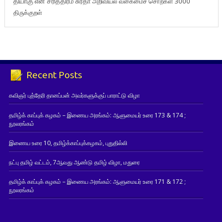
தியாகு
என் சரித்திரம்
சுரதா
அறிவியல் வகைமைச் சொற்கள் 3000
திருக்குறள்
Recent Posts
கவிஞர் புத்தேரி தானப்பன் அவர்களுக்குப் பாராட்டு விழா
தமிழ்க் காப்புக் கழகம் – இணைய அரங்கம்: ஆளுமையர் உரை 173 & 174 ;
நூலரங்கம்
இணைய உரை 10, தமிழ்க்காப்புக்கழகம், புதுதில்லி
நட்பு தமிழ் வட்டம், 7ஆவது ஆண்டு தமிழ் விழா, மதுரை
தமிழ்க் காப்புக் கழகம் – இணைய அரங்கம்: ஆளுமையர் உரை 171 & 172 ;
நூலரங்கம்