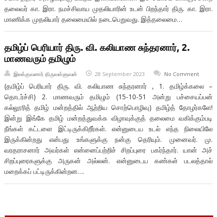
தலைவர் கா. இரா. நமச்சிவாய முதலியாரின் உடன் பிறந்தார் திரு. கா. இரா.
மாணிக்க முதலியார் தலைமையில் நடைபெறுவது. இத்தலைமை…
தமிழ்ப் பெரியார் திரு. வி. கலியாண சுந்தரனார், 2.
மாணவரும் தமிழும்
இலக்குவனார் திருவள்ளுவன்
28 September 2023
No Comment
(தமிழ்ப் பெரியார் திரு. வி. கலியாண சுந்தரனார் , 1. தமிழ்க்கலை –
தொடர்ச்சி) 2. மாணவரும் தமிழும் (15-10-51 அன்று பச்சையப்பன்
கல்லூரித் தமிழ் மன்றத்தில் ஆற்றிய சொற்பொழிவு) தமிழ்த் தோழர்களே!
இன்று இங்கே தமிழ் மன்றத்துவக்க விழாவுக்குத் தலைமை வகிக்கும்படி
நீங்கள் கட்டளை இட்டிருக்கிறீர்கள். என்னுடைய உடல் எந்த நிலையிலே
இருக்கின்றது என்பது உங்களுக்கு நன்கு தெரியும். முனைவர். மு.
வரதராசனார் அவர்கள் என்னைப்பற்றிச் சிறப்புரை பகர்ந்தார். யான் அச்
சிறப்புரைகளுக்கு அருகன் அல்லன். என்னுடைய கண்கள் படலத்தால்
மறைக்கப் பட்டிருக்கின்றன….