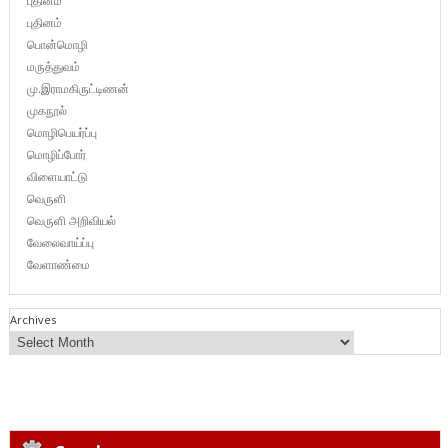
புதினம்
புதினம்
பொன்மொழி
மருத்துவம்
மு.இராமகிருட்டிணன்
முகநூல்
மொழிபெயர்ப்பு
மொழிப்போர்
விளையாட்டு
வெருளி
வெருளி அறிவியல்
வேலைவாய்ப்பு
வேளாண்மை
Archives