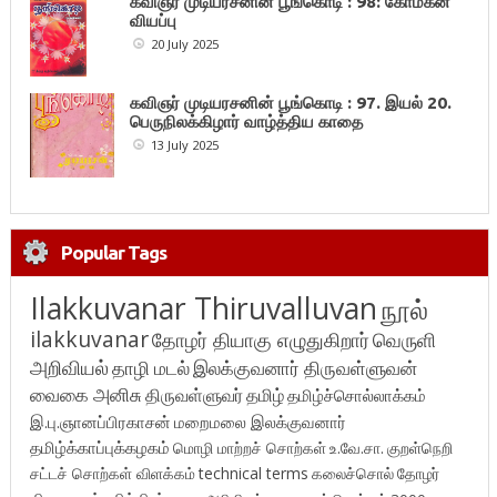
கவிஞர் முடியரசனின் பூங்கொடி : 98: கோமகன்
வியப்பு
20 July 2025
கவிஞர் முடியரசனின் பூங்கொடி : 97. இயல் 20.
பெருநிலக்கிழார் வாழ்த்திய காதை
13 July 2025
Popular Tags
Ilakkuvanar Thiruvalluvan
நூல்
ilakkuvanar
தோழர் தியாகு எழுதுகிறார்
வெருளி
அறிவியல்
தாழி மடல்
இலக்குவனார் திருவள்ளுவன்
வைகை அனிசு
திருவள்ளுவர்
தமிழ்
தமிழ்ச்சொல்லாக்கம்
இ.பு.ஞானப்பிரகாசன்
மறைமலை இலக்குவனார்
தமிழ்க்காப்புக்கழகம்
மொழி மாற்றச் சொற்கள்
உ.வே.சா.
குறள்நெறி
சட்டச் சொற்கள் விளக்கம்
technical terms
கலைச்சொல்
தோழர்