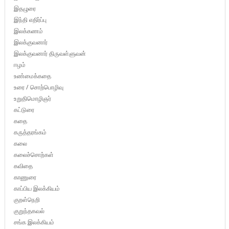
இதழுரை
இந்தி எதிர்ப்பு
இலக்கணம்
இலக்குவனார்
இலக்குவனார் திருவள்ளுவன்
ஈழம்
உண்மைக்கதை
உரை / சொற்பொழிவு
உறுதிமொழிஞர்
கட்டுரை
கதை
கருத்தரங்கம்
கலை
கலைச்சொற்கள்
கவிதை
காணுரை
காப்பிய இலக்கியம்
குறள்நெறி
குறுந்தகவல்
சங்க இலக்கியம்