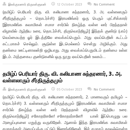
இலக்குவனார் திருவள்ளுவன்
12 October 2023
No Comment
(தமிழ்ப் பெரியார் திரு. வி. கலியாண சுந்தரனார், 3. அ. வள்ளலாரும்
சீர்திருத்தமும் – தொடர்ச்சி) இராமலிங்கர் ஒரு பெரும் புரட்சிக்காரர்
[இராமலிங்க சுவாமிகள் சமாச சார்பில் நிகழ்ந்த வள்ள லார் பிறந்தநாள்
விழாவில் ஆற்றிய உரை, தொடர்ச்சி, திருவொற்றியூர்] இந்தக் குண்டு (பாம்)
வெம்மையற்ற ஓர் இடத்திலே வைக்கப்பெறும். அது ஏவப்பெறின் கூட்டம்
கட்டமாகச் செல்லும். சூடுள்ள இடமெல்லாம் சென்று அழிக்கும். அது
தண்மை ஊட்டினாலன்றி ஒழியாது. அது வைக்கப்பெறுமிடம் தண்மை உள்ள
இடம். அத்தகைய குண்டுகளில் ஒரு நூறு ஏவப்பெறின் உலகம்…
தமிழ்ப் பெரியார் திரு. வி. கலியாண சுந்தரனார், 3. அ.
வள்ளலாரும் சீர்திருத்தமும்
இலக்குவனார் திருவள்ளுவன்
05 October 2023
No Comment
(தமிழ்ப் பெரியார் திரு. வி. கலியாண சுந்தரனார், 2. மாணவரும் தமிழும் –
தொடர்ச்சி) 3. வள்ளலாரும் சீர்திருத்தமும் [இராமலிங்க சுவாமிகள் சமாச
சார்பில் நிகழ்ந்த வள்ள லார் பிறந்தநாள் விழாவில் ஆற்றிய உரை.
திருவொற்றியூர்] சகோதரிகளே! சகோதரர்களே!! யான் இப்பொழுது பல
அழைப்புகளை மறுத்து வருகிறேன். ஆனால் இந்த இராமலிங்க சுவாமிகள்
சமாசத்தார் அழைப்புக்கு மட்டும் இணங்கினேன். இச் சமாசம் காலஞ்சென்ற