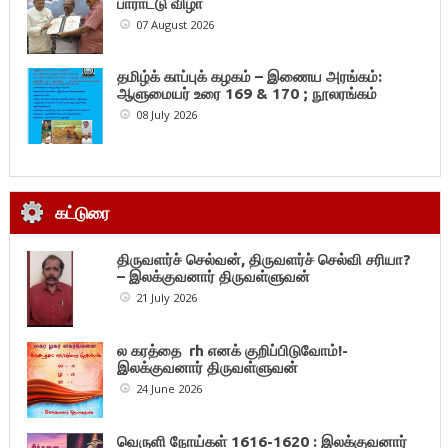
பாராட்டு விழா
07 August 2026
தமிழ்க் காப்புக் கழகம் – இணைய அரங்கம்:
ஆளுமையர் உரை 169 & 170 ; நூலரங்கம்
08 July 2026
கட்டுரை
திருவளர்ச் செல்வன், திருவளர்ச் செல்வி சரியா?
– இலக்குவனார் திருவள்ளுவன்
21 July 2026
ல கரத்தை rh எனக் குறிப்பிடுவோம்!-
இலக்குவனார் திருவள்ளுவன்
24 June 2026
வெருளி நோய்கள் 1616-1620 : இலக்குவனார்