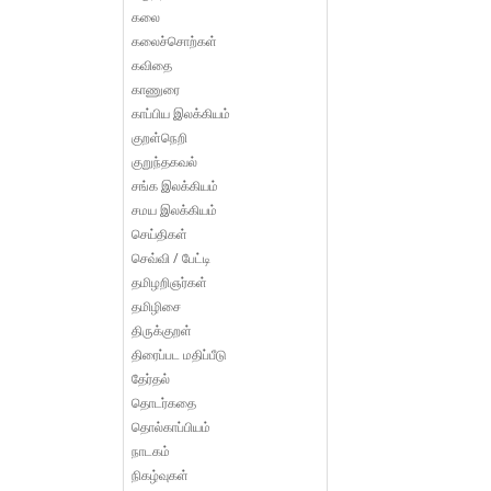
கலை
கலைச்சொற்கள்
கவிதை
காணுரை
காப்பிய இலக்கியம்
குறள்நெறி
குறுந்தகவல்
சங்க இலக்கியம்
சமய இலக்கியம்
செய்திகள்
செவ்வி / பேட்டி
தமிழறிஞர்கள்
தமிழிசை
திருக்குறள்
திரைப்பட மதிப்பீடு
தேர்தல்
தொடர்கதை
தொல்காப்பியம்
நாடகம்
நிகழ்வுகள்