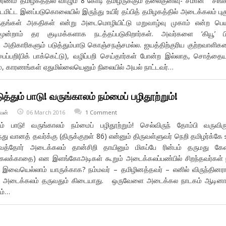
மரணம் தமிழகத்தில் வாழும் 8 கோடி தமிழருக்கும் தலைகுனிவு- சீமான் சிங்
டமிட்ட இனப்படுகொலையில் இருந்து உயிர் தப்பித் தமிழகத்தில் அடைக்கலம் புக
ந்தங்கள் அகதிகள் என்று அடைமொழியிட்டு மறுவாழ்வு முகாம் என்ற பெய
ன்றாம் தர குடிமக்களாக நடத்தப்படுகிறார்கள். அவர்களை ‘கியூ’ பிர
 அதிகாரிகளும் படுத்தும்பாடு கொஞ்சநஞ்சமல்ல. ஐயத்திற்குரிய குற்றவாளிக
ப்பறி(பிக் பாக்கெட்டு), வழிப்பறி செய்தார்கள் போன்ற இல்லாத, சொத்த
், காரணங்கள் ஏதுமில்லையெனும் நிலையில் அயல் நாட்டவர்…
த்தும் பாடு! வருங்காலம் நம்மைப் பழிதூற்றும்!
வன்
06 March 2016
1 Comment
ும் பாடு! வருங்காலம் நம்மைப் பழிதூற்றும்! செல்விருந் தோம்பி வருவிரு
ருந்து வானத் தவர்க்கு (திருக்குறள் 86) என்னும் திருவள்ளுவர் நெறி தமிழர்க்கே 
வத்தோர் அடைக்கலம் தான்சிறி தாயினும் மிகப்பே ரின்பம் தருமது கே
க்கலக்காதை) என இளங்கோஅடிகள் கூறும் அடைக்கலப்பண்பில் சிறந்தவர்கள் 
வையெல்லாம் யாருக்காக? நம்மவர் – தமிழினத்தவர் – எனில் விருந்தினர
ு; அடைக்கலம் தருவதும் கிடையாது. ஒருவேளை அடைக்கல நாடகம் ஆடினா
ம்…