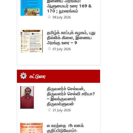
இணைய அரங்கம்:
ஆளுமையர் உரை 169 &
170 ; நூலரங்கம்
08 July 2026
தமிழ்க் காப்புக் கழகம், புது
தில்லிக் கிளை, இணைய
அரங்கு உரை – 9
07 July 2026
கட்டுரை
திருவளர்ச் செல்வன்,
திருவளர்ச் செல்வி சரியா?
– இலக்குவனார்
திருவள்ளுவன்
21 July 2026
ல கரத்தை rh எனக்
குறிப்பிடுவோம்!-