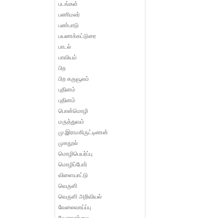
படங்கள்
பணிமலர்
பண்பாடு
பயணக்கட்டுரை
பாடல்
பாவியம்
பிற
பிற கருவூலம்
புதினம்
புதினம்
பொன்மொழி
மருத்துவம்
மு.இராமகிருட்டிணன்
முகநூல்
மொழிபெயர்ப்பு
மொழிப்போர்
விளையாட்டு
வெருளி
வெருளி அறிவியல்
வேலைவாய்ப்பு
வேளாண்மை