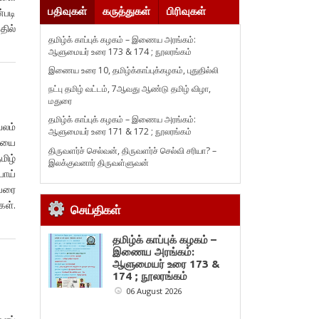
பதிவுகள்
கருத்துகள்
பிரிவுகள்
்படி
தில்
தமிழ்க் காப்புக் கழகம் – இணைய அரங்கம்:
ஆளுமையர் உரை 173 & 174 ; நூலரங்கம்
இணைய உரை 10, தமிழ்க்காப்புக்கழகம், புதுதில்லி
நட்பு தமிழ் வட்டம், 7ஆவது ஆண்டு தமிழ் விழா,
மதுரை
தமிழ்க் காப்புக் கழகம் – இணைய அரங்கம்:
லம்
ஆளுமையர் உரை 171 & 172 ; நூலரங்கம்
ியை
திருவளர்ச் செல்வன், திருவளர்ச் செல்வி சரியா? –
மிழ்
இலக்குவனார் திருவள்ளுவன்
பொய்
 வரை
கள்.
செய்திகள்
தமிழ்க் காப்புக் கழகம் –
இணைய அரங்கம்:
ஆளுமையர் உரை 173 &
174 ; நூலரங்கம்
06 August 2026