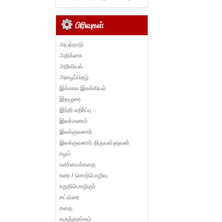
பிரிவுகள்
அயல்நாடு
அறிக்கை
அறிவியல்
அழைப்பிதழ்
இக்கால இலக்கியம்
இதழுரை
இந்தி எதிர்ப்பு
இலக்கணம்
இலக்குவனார்
இலக்குவனார் திருவள்ளுவன்
ஈழம்
உண்மைக்கதை
உரை / சொற்பொழிவு
உறுதிமொழிஞர்
கட்டுரை
கதை
கருத்தரங்கம்