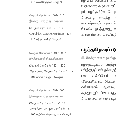
ஈழ உறவு இரவீந்திரன் 
1615 பயனிலித்தள வெருளி -...
பேரினவாத அரசின் திட்
நம் ஈழத்தமிழ்ச் சொ
வெருளி நோய்கள் 1607-1610 :
அடைத்து வைத்து மூ
இலக்குவனார் திருவள்ளுவன்
காவலர்களும், வருவாய்
(வெருளி நோய்கள் 1601-1606
போலவே நடத்துவது, பை
தொடர்ச்சி) வெருளி நோய்கள் 1607-
காரணங்களைக் கூறியும
1610 பந்தய ஊர்தி வெருளி...
ஈழத்தமிழரைப் படு
வெருளி நோய்கள் 1601-1606 :
இலக்குவனார் திருவள்ளு
இலக்குவனார் திருவள்ளுவன்
ஈழத்தமிழரைப் படுத்த
(வெருளி நோய்கள் 1591-1600
பார்த்திருப்பான் நல்வி
:தொடர்ச்சி) வெருளி நோய்கள் 1601-
பண்பு என்கிறோம். த
1606 பத்தாம் வகுப்பு வெருளி...
(சிலப்பதிகாரம், அடை
என்கிறோம். ஆனால், இ
வெருளி நோய்கள் 1591-1600 :
கருதுவதும் கிடையாத
இலக்குவனார் திருவள்ளுவன்
அவர்களை உள்ளத்தாலு
(வெருளி நோய்கள் 1586-1590
:தொடர்ச்சி) வெருளி நோய்கள் 1591-
1600 பதினொன்றாவது வார வெருளி...