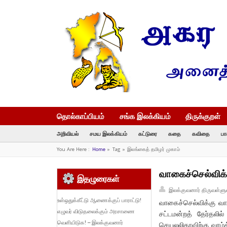
தொல்காப்பியம்
சங்க இலக்கியம்
திருக்குறள்
அறிவியல்
சமய இலக்கியம்
கட்டுரை
கதை
கவிதை
பா
You Are Here :
Home
»
Tag »
இலங்கைத் தமிழர் முகாம்
வாகைச்செல்விக்
இதழுரைகள்
இலக்குவனார் திருவள்ளு
உள்ஒதுக்கீட்டு ஆணைக்குப் பாராட்டு!
வாகைச்செல்விக்கு வா
எழுவர் விடுதலைக்கும் அரசாணை
சட்டமன்றத் தேர்தலில
வெளியிடுக! – இலக்குவனார்
செயலலிதாவிற்கு வாழ்த