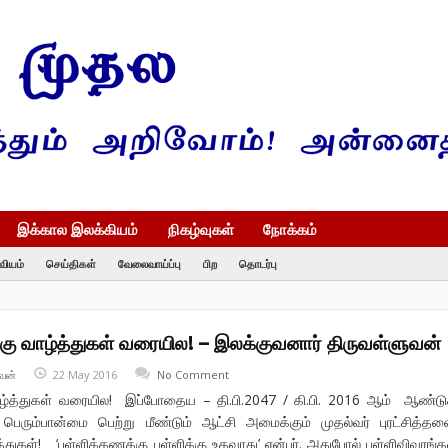
இக்கால இலக்கியம்
நிகழ்வுகள்
நோக்கம்
வியம்
செய்திகள்
வேலைவாய்ப்பு
பிற
தொடர்பு
கு வாழ்த்துகள் வரையில! – இலக்குவனார் திருவள்ளுவன்
வன்
22 May 2016
No Comment
ழ்த்துகள் வரையில! இப்போதைய – தி.பி.2047 / கி.பி. 2016 ஆம் ஆண்டு
் பெரும்பான்மை பெற்று மீண்டும் ஆட்சி அமைக்கும் முதல்வர் புரட்சித்த
்துகள்! ‘பள்ளிக்கணக்கு புள்ளிக்கு உதவாது’ என்பர். அதுபோல் புள்ளிவிவரங