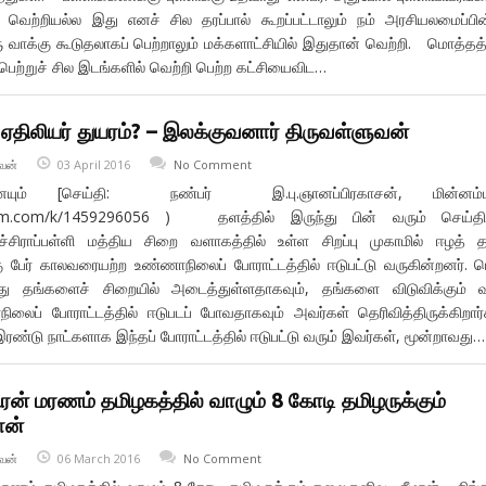
ெற்றியல்ல இது எனச் சில தரப்பால் கூறப்பட்டாலும் நம் அரசியலமைப்பின
வாக்கு கூடுதலாகப் பெற்றாலும் மக்களாட்சியில் இதுதான் வெற்றி. மொத்தத்
பெற்றுச் சில இடங்களில் வெற்றி பெற்ற கட்சியைவிட…
ழ ஏதிலியர் துயரம்? – இலக்குவனார் திருவள்ளுவன்
வன்
03 April 2016
No Comment
தனையும் [செய்தி: நண்பர் இ.பு.ஞானப்பிரகாசன், மின்னம்ப
alam.com/k/1459296056 ) தளத்தில் இருந்து பின் வரும் செய்த
ிருச்சிராப்பள்ளி மத்திய சிறை வளாகத்தில் உள்ள சிறப்பு முகாமில் ஈழத் த
கு பேர் காலவரையற்ற உண்ணாநிலைப் போராட்டத்தில் ஈடுபட்டு வருகின்றனர். 
்து தங்களைச் சிறையில் அடைத்துள்ளதாகவும், தங்களை விடுவிக்கும்
ைப் போராட்டத்தில் ஈடுபடப் போவதாகவும் அவர்கள் தெரிவித்திருக்கிறார்
இரண்டு நாட்களாக இந்தப் போராட்டத்தில் ஈடுபட்டு வரும் இவர்கள், மூன்றாவது…
ிரன் மரணம் தமிழகத்தில் வாழும் 8 கோடி தமிழருக்கும்
ான்
வன்
06 March 2016
No Comment