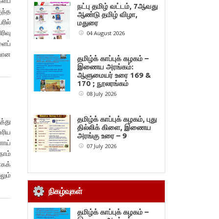
களப்
நட்பு தமிழ் வட்டம், 7ஆவது
ுந்த
ஆண்டு தமிழ் விழா,
ரில்
மதுரை
ிவு
04 August 2026
ளைப்
ையான
தமிழ்க் காப்புக் கழகம் –
இணைய அரங்கம்:
ஆளுமையர் உரை 169 &
170 ; நூலரங்கம்
08 July 2026
தமிழ்க் காப்புக் கழகம், புது
ந்து
தில்லிக் கிளை, இணைய
உரிய
அரங்கு உரை – 9
ளாய்
07 July 2026
நாம்
ாகக்
லும்
நிகழ்வுகள்
தமிழ்க் காப்புக் கழகம் –