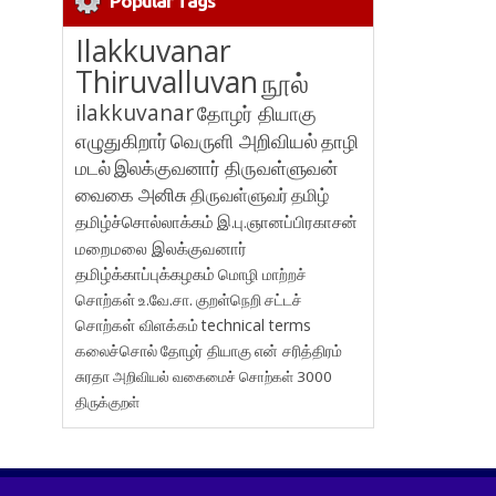
Popular Tags
Ilakkuvanar
Thiruvalluvan
நூல்
ilakkuvanar
தோழர் தியாகு
எழுதுகிறார்
வெருளி அறிவியல்
தாழி
மடல்
இலக்குவனார் திருவள்ளுவன்
வைகை அனிசு
திருவள்ளுவர்
தமிழ்
தமிழ்ச்சொல்லாக்கம்
இ.பு.ஞானப்பிரகாசன்
மறைமலை இலக்குவனார்
தமிழ்க்காப்புக்கழகம்
மொழி மாற்றச்
சொற்கள்
உ.வே.சா.
குறள்நெறி
சட்டச்
சொற்கள் விளக்கம்
technical terms
கலைச்சொல்
தோழர் தியாகு
என் சரித்திரம்
சுரதா
அறிவியல் வகைமைச் சொற்கள் 3000
திருக்குறள்