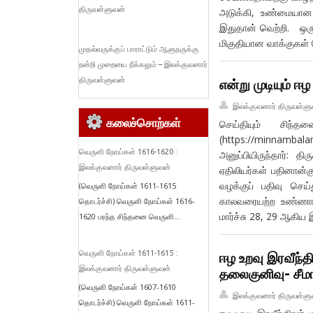
திருவள்ளுவன்
அடுக்கி, உண்மையான வ
இதுதான் வெற்றி. ஒரு 
மிகுதியான வாக்குகள் 
முதல்வருக்குப் பாராட்டும் ஆளுநருக்கு
நன்றி முறையை நீக்கலும் – இலக்குவனார்
திருவள்ளுவன்
என்று முடியும் ஈ
இலக்குவனார் திருவள்ளு
கலைச்சொற்கள்
செய்தியும் சிந்
(https://minnamb
வெருளி நோய்கள் 1616-1620 :
அனுப்பியிருந்தார்: த
இலக்குவனார் திருவள்ளுவன்
ஏதிலியர்கள் பதினான்
வழக்குப் பதிவு செய
(வெருளி நோய்கள் 1611-1615
காலவரையற்ற உண்ணாநில
தொடர்ச்சி) வெருளி நோய்கள் 1616-
மார்ச்சு 28, 29 ஆகிய 
1620 பரந்த சிந்தனை வெருளி...
வெருளி நோய்கள் 1611-1615 :
ஈழ உறவு இரவீந்த
இலக்குவனார் திருவள்ளுவன்
தலைகுனிவு- சீம
(வெருளி நோய்கள் 1607-1610
இலக்குவனார் திருவள்ளு
தொடர்ச்சி) வெருளி நோய்கள் 1611-