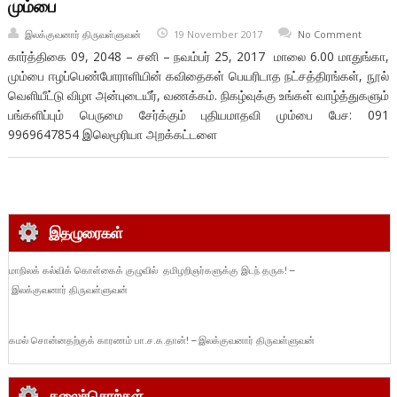
மும்பை
இலக்குவனார் திருவள்ளுவன்
19 November 2017
No Comment
கார்த்திகை 09, 2048 – சனி – நவம்பர் 25, 2017 மாலை 6.00 மாதுங்கா,
மும்பை ஈழப்பெண்போராளியின் கவிதைகள் பெயரிடாத நட்சத்திரங்கள், நூல்
வெளியீட்டு விழா அன்புடையீர், வணக்கம். நிகழ்வுக்கு உங்கள் வாழ்த்துகளும்
பங்களிப்பும் பெருமை சேர்க்கும் புதியமாதவி மும்பை பேச: 091
9969647854 இலெமூரியா அறக்கட்டளை
இதழுரைகள்
மாநிலக் கல்விக் கொள்கைக் குழுவில் தமிழறிஞர்களுக்கு இடந் தருக! –
இலக்குவனார் திருவள்ளுவன்
கமல் சொன்னதற்குக் காரணம் பா.ச.க.தான்! – இலக்குவனார் திருவள்ளுவன்
கலைச்சொற்கள்