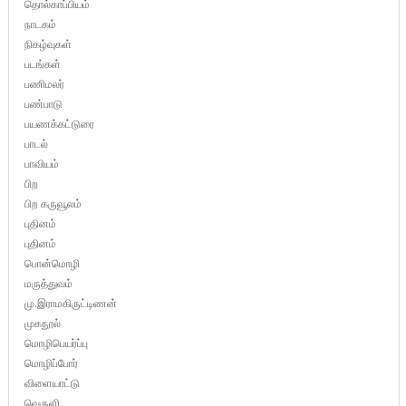
தொல்காப்பியம்
நாடகம்
நிகழ்வுகள்
படங்கள்
பணிமலர்
பண்பாடு
பயணக்கட்டுரை
பாடல்
பாவியம்
பிற
பிற கருவூலம்
புதினம்
புதினம்
பொன்மொழி
மருத்துவம்
மு.இராமகிருட்டிணன்
முகநூல்
மொழிபெயர்ப்பு
மொழிப்போர்
விளையாட்டு
வெருளி