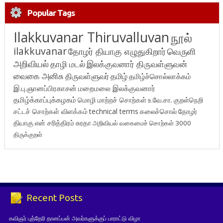
Popular Tags
Ilakkuvanar Thiruvalluvan
நூல்
ilakkuvanar
தோழர் தியாகு எழுதுகிறார்
வெருளி
அறிவியல்
தாழி மடல்
இலக்குவனார் திருவள்ளுவன்
வைகை அனிசு
திருவள்ளுவர்
தமிழ்
தமிழ்ச்சொல்லாக்கம்
இ.பு.ஞானப்பிரகாசன்
மறைமலை இலக்குவனார்
தமிழ்க்காப்புக்கழகம்
மொழி மாற்றச் சொற்கள்
உ.வே.சா.
குறள்நெறி
சட்டச் சொற்கள் விளக்கம்
technical terms
கலைச்சொல்
தோழர்
தியாகு
என் சரித்திரம்
சுரதா
அறிவியல் வகைமைச் சொற்கள் 3000
திருக்குறள்
Recent Posts
கவிஞர் புத்தேரி தானப்பன் அவர்களுக்குப் பாராட்டு விழா