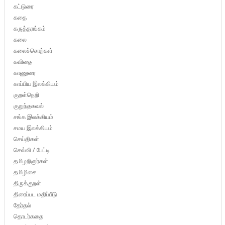
கட்டுரை
கதை
கருத்தரங்கம்
கலை
கலைச்சொற்கள்
கவிதை
காணுரை
காப்பிய இலக்கியம்
குறள்நெறி
குறுந்தகவல்
சங்க இலக்கியம்
சமய இலக்கியம்
செய்திகள்
செவ்வி / பேட்டி
தமிழறிஞர்கள்
தமிழிசை
திருக்குறள்
திரைப்பட மதிப்பீடு
தேர்தல்
தொடர்கதை