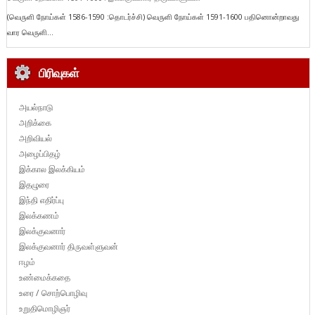
(வெருளி நோய்கள் 1586-1590 :தொடர்ச்சி) வெருளி நோய்கள் 1591-1600 பதினொன்றாவது
வார வெருளி...
பிரிவுகள்
அயல்நாடு
அறிக்கை
அறிவியல்
அழைப்பிதழ்
இக்கால இலக்கியம்
இதழுரை
இந்தி எதிர்ப்பு
இலக்கணம்
இலக்குவனார்
இலக்குவனார் திருவள்ளுவன்
ஈழம்
உண்மைக்கதை
உரை / சொற்பொழிவு
உறுதிமொழிஞர்