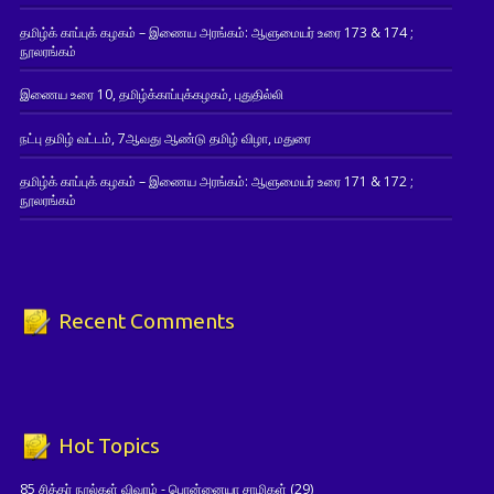
தமிழ்க் காப்புக் கழகம் – இணைய அரங்கம்: ஆளுமையர் உரை 173 & 174 ;
நூலரங்கம்
இணைய உரை 10, தமிழ்க்காப்புக்கழகம், புதுதில்லி
நட்பு தமிழ் வட்டம், 7ஆவது ஆண்டு தமிழ் விழா, மதுரை
தமிழ்க் காப்புக் கழகம் – இணைய அரங்கம்: ஆளுமையர் உரை 171 & 172 ;
நூலரங்கம்
Recent Comments
Hot Topics
85 சித்தர் நூல்கள் விவரம் - பொன்னையா சாமிகள்
(29)