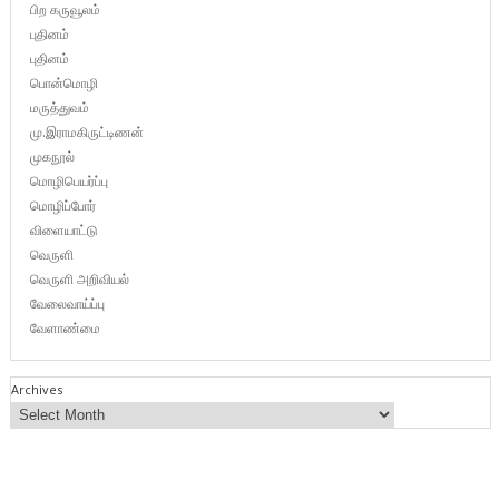
பிற கருவூலம்
புதினம்
புதினம்
பொன்மொழி
மருத்துவம்
மு.இராமகிருட்டிணன்
முகநூல்
மொழிபெயர்ப்பு
மொழிப்போர்
விளையாட்டு
வெருளி
வெருளி அறிவியல்
வேலைவாய்ப்பு
வேளாண்மை
Archives