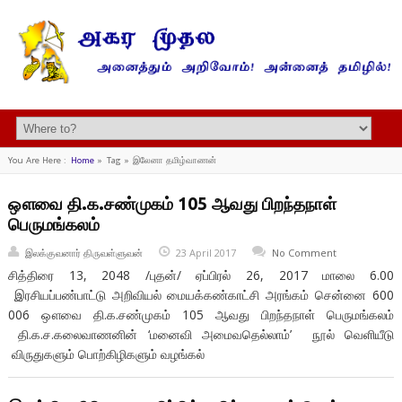
You Are Here :
Home
»
Tag »
இலேனா தமிழ்வாணன்
ஔவை தி.க.சண்முகம் 105 ஆவது பிறந்தநாள்
பெருமங்கலம்
இலக்குவனார் திருவள்ளுவன்
23 April 2017
No Comment
சித்திரை 13, 2048 /புதன்/ ஏப்பிரல் 26, 2017 மாலை 6.00
இரசியப்பண்பாட்டு அறிவியல் மையக்கண்காட்சி அரங்கம் சென்னை 600
006 ஔவை தி.க.சண்முகம் 105 ஆவது பிறந்தநாள் பெருமங்கலம்
தி.க.ச.கலைவாணனின் ‘மனைவி அமைவதெல்லாம்’ நூல் வெளியீடு
விருதுகளும் பொற்கிழிகளும் வழங்கல்