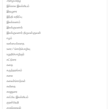
அழைப்பிதழ்
இக்கால இலக்கியம்
இதழுரை
இந்தி எதிர்ப்பு
இலக்கணம்
இலக்குவனார்
இலக்குவனார் திருவள்ளுவன்
ஈழம்
உண்மைக்கதை
உரை / சொற்பொழிவு
உறுதிமொழிஞர்
கட்டுரை
கதை
கருத்தரங்கம்
கலை
கலைச்சொற்கள்
கவிதை
காணுரை
காப்பிய இலக்கியம்
குறள்நெறி
குறுந்தகவல்