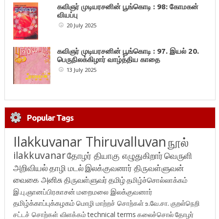
கவிஞர் முடியரசனின் பூங்கொடி : 98: கோமகன்
வியப்பு
20 July 2025
கவிஞர் முடியரசனின் பூங்கொடி : 97. இயல் 20.
பெருநிலக்கிழார் வாழ்த்திய காதை
13 July 2025
Popular Tags
Ilakkuvanar Thiruvalluvan
நூல்
ilakkuvanar
தோழர் தியாகு எழுதுகிறார்
வெருளி
அறிவியல்
தாழி மடல்
இலக்குவனார் திருவள்ளுவன்
வைகை அனிசு
திருவள்ளுவர்
தமிழ்
தமிழ்ச்சொல்லாக்கம்
இ.பு.ஞானப்பிரகாசன்
மறைமலை இலக்குவனார்
தமிழ்க்காப்புக்கழகம்
மொழி மாற்றச் சொற்கள்
உ.வே.சா.
குறள்நெறி
சட்டச் சொற்கள் விளக்கம்
technical terms
கலைச்சொல்
தோழர்