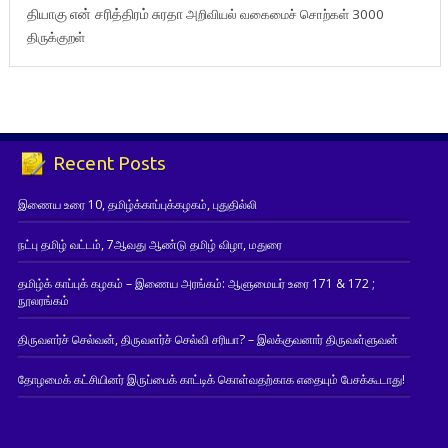
தியாகு
என் சரித்திரம்
சுரதா
அறிவியல் வகைமைச் சொற்கள் 3000
திருக்குறள்
Recent Posts
இணைய உரை 10, தமிழ்க்காப்புக்கழகம், புதுதில்லி
நட்பு தமிழ் வட்டம், 7ஆவது ஆண்டு தமிழ் விழா, மதுரை
தமிழ்க் காப்புக் கழகம் – இணைய அரங்கம்: ஆளுமையர் உரை 171 & 172 ;
நூலரங்கம்
திருவளர்ச் செல்வன், திருவளர்ச் செல்வி சரியா? – இலக்குவனார் திருவள்ளுவன்
தோழமைக் கட்சியினர் இருப்பைக் காட்டிக் கொள்வதற்காக எதையும் பேசக்கூடாது!