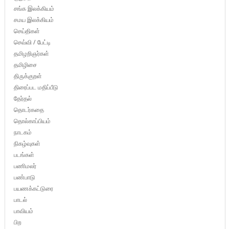
சங்க இலக்கியம்
சமய இலக்கியம்
செய்திகள்
செவ்வி / பேட்டி
தமிழறிஞர்கள்
தமிழிசை
திருக்குறள்
திரைப்பட மதிப்பீடு
தேர்தல்
தொடர்கதை
தொல்காப்பியம்
நாடகம்
நிகழ்வுகள்
படங்கள்
பணிமலர்
பண்பாடு
பயணக்கட்டுரை
பாடல்
பாவியம்
பிற