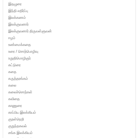
இதழுரை
இந்தி எதிர்ப்பு
இலக்கணம்
இலக்குவனார்
இலக்குவனார் திருவள்ளுவன்
ஈழம்
உண்மைக்கதை
உரை / சொற்பொழிவு
உறுதிமொழிஞர்
கட்டுரை
கதை
கருத்தரங்கம்
கலை
கலைச்சொற்கள்
கவிதை
காணுரை
காப்பிய இலக்கியம்
குறள்நெறி
குறுந்தகவல்
சங்க இலக்கியம்