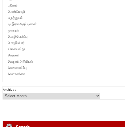
புதினம்
பொன்மொழி
மருத்துவம்
மு.இராமகிருட்டிணன்
முகநூல்
மொழிபெயர்ப்பு
மொழிப்போர்
விளையாட்டு
வெருளி
வெருளி அறிவியல்
வேலைவாய்ப்பு
வேளாண்மை
Archives
Search