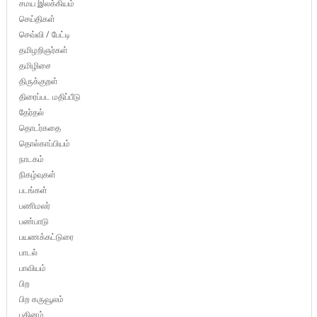
சமய இலக்கியம்
செய்திகள்
செவ்வி / பேட்டி
தமிழறிஞர்கள்
தமிழிசை
திருக்குறள்
திரைப்பட மதிப்பீடு
தேர்தல்
தொடர்கதை
தொல்காப்பியம்
நாடகம்
நிகழ்வுகள்
படங்கள்
பணிமலர்
பண்பாடு
பயணக்கட்டுரை
பாடல்
பாவியம்
பிற
பிற கருவூலம்
புதினம்