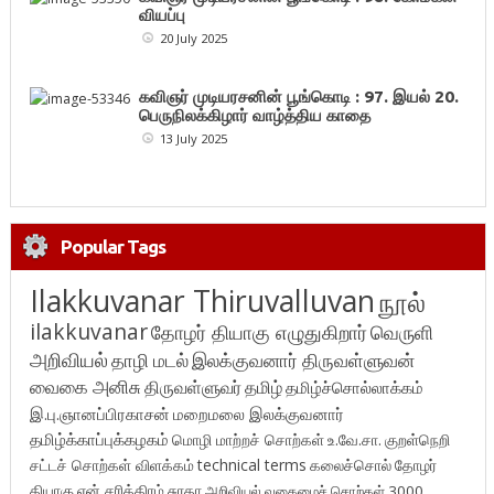
வியப்பு
20 July 2025
கவிஞர் முடியரசனின் பூங்கொடி : 97. இயல் 20.
பெருநிலக்கிழார் வாழ்த்திய காதை
13 July 2025
Popular Tags
Ilakkuvanar Thiruvalluvan
நூல்
ilakkuvanar
தோழர் தியாகு எழுதுகிறார்
வெருளி
அறிவியல்
தாழி மடல்
இலக்குவனார் திருவள்ளுவன்
வைகை அனிசு
திருவள்ளுவர்
தமிழ்
தமிழ்ச்சொல்லாக்கம்
இ.பு.ஞானப்பிரகாசன்
மறைமலை இலக்குவனார்
தமிழ்க்காப்புக்கழகம்
மொழி மாற்றச் சொற்கள்
உ.வே.சா.
குறள்நெறி
சட்டச் சொற்கள் விளக்கம்
technical terms
கலைச்சொல்
தோழர்
தியாகு
என் சரித்திரம்
சுரதா
அறிவியல் வகைமைச் சொற்கள் 3000