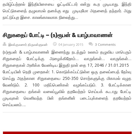
தமிழ்ப்பற்றால் இந்தியிசையை ஓட்டிவிட்டார் என்று கூற முடியாது. இந்தி
மெட்டுகளைத் தழுவாமல் தனக்கு எது முடியுமோ அதனைத் தந்தார். அது
நாட்டுப்புற இசை. காலங்காலமாக நிலைத்து…
சிறுகதைப் போட்டி – (உ)ரூபன் & யாழ்பாவாணன்
இலக்குவனார் திருவள்ளுவன்
04 January 2015
3 Comments
(உ)ரூபன் & யாழ்பாவாணன் இணைந்து நடத்தும் உலகம் தழுவிய மாபெரும்
சிறுகதைப் போட்டிக்கு அழைக்கிறோம்… வாருங்கள்… வாருங்கள்…
சிறுகதைகள் அளிக்க வேண்டிய இறுதி நாள் தை 17, 2046 / 31.01.2015
போட்டியின் நெறி முறைகள்: 1. கொடுக்கப்பட்டுள்ள ஒரு தலைப்பைத் தோ்வு
செய்து அதற்கான சிறுகதையை 250-350 சொற்களுக்கு மிகாமல் எழுத
வேண்டும். 2. 100 மதிப்பெண்கள் வழங்கப்படும். 3. போட்டிக்கான
சிறுகதையை தங்கள் வலைப்பூவில் தறவேற்றம் செய்யக் கூடாது போட்டி
முடிவுகள் வெளிவந்த பின் தங்களின் படைப்புக்களைத் தறவேற்றம்
செய்யலாம்….