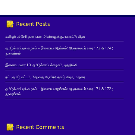
Recent Posts
கவிஞர் புத்தேரி தானப்பன் அவர்களுக்குப் பாராட்டு விழா
தமிழ்க் காப்புக் கழகம் – இணைய அரங்கம்: ஆளுமையர் உரை 173 & 174 ;
நூலரங்கம்
இணைய உரை 10, தமிழ்க்காப்புக்கழகம், புதுதில்லி
நட்பு தமிழ் வட்டம், 7ஆவது ஆண்டு தமிழ் விழா, மதுரை
தமிழ்க் காப்புக் கழகம் – இணைய அரங்கம்: ஆளுமையர் உரை 171 & 172 ;
நூலரங்கம்
Recent Comments