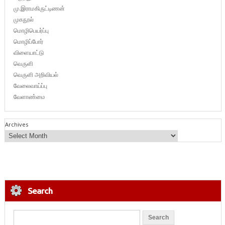
மு.இராமகிருட்டிணன்
முகநூல்
மொழிபெயர்ப்பு
மொழிப்போர்
விளையாட்டு
வெருளி
வெருளி அறிவியல்
வேலைவாய்ப்பு
வேளாண்மை
Archives
Search