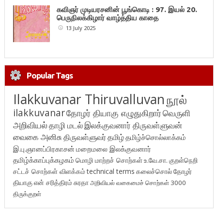
கவிஞர் முடியரசனின் பூங்கொடி : 97. இயல் 20.
பெருநிலக்கிழார் வாழ்த்திய காதை
13 July 2025
Popular Tags
Ilakkuvanar Thiruvalluvan
நூல்
ilakkuvanar
தோழர் தியாகு எழுதுகிறார்
வெருளி
அறிவியல்
தாழி மடல்
இலக்குவனார் திருவள்ளுவன்
வைகை அனிசு
திருவள்ளுவர்
தமிழ்
தமிழ்ச்சொல்லாக்கம்
இ.பு.ஞானப்பிரகாசன்
மறைமலை இலக்குவனார்
தமிழ்க்காப்புக்கழகம்
மொழி மாற்றச் சொற்கள்
உ.வே.சா.
குறள்நெறி
சட்டச் சொற்கள் விளக்கம்
technical terms
கலைச்சொல்
தோழர்
தியாகு
என் சரித்திரம்
சுரதா
அறிவியல் வகைமைச் சொற்கள் 3000
திருக்குறள்