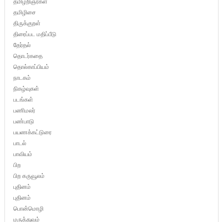
தமிழறிஞர்கள்
தமிழிசை
திருக்குறள்
திரைப்பட மதிப்பீடு
தேர்தல்
தொடர்கதை
தொல்காப்பியம்
நாடகம்
நிகழ்வுகள்
படங்கள்
பணிமலர்
பண்பாடு
பயணக்கட்டுரை
பாடல்
பாவியம்
பிற
பிற கருவூலம்
புதினம்
புதினம்
பொன்மொழி
மருத்துவம்