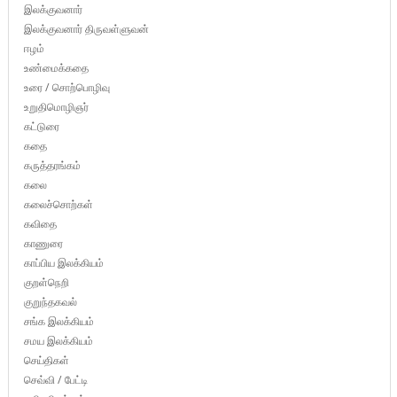
இலக்குவனார்
இலக்குவனார் திருவள்ளுவன்
ஈழம்
உண்மைக்கதை
உரை / சொற்பொழிவு
உறுதிமொழிஞர்
கட்டுரை
கதை
கருத்தரங்கம்
கலை
கலைச்சொற்கள்
கவிதை
காணுரை
காப்பிய இலக்கியம்
குறள்நெறி
குறுந்தகவல்
சங்க இலக்கியம்
சமய இலக்கியம்
செய்திகள்
செவ்வி / பேட்டி