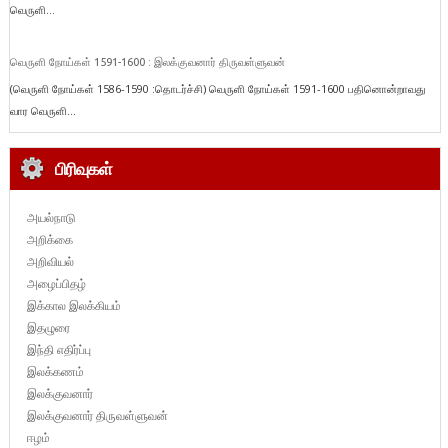
வெருளி...
வெருளி நோய்கள் 1591-1600 : இலக்குவனார் திருவள்ளுவன்
(வெருளி நோய்கள் 1586-1590 :தொடர்ச்சி) வெருளி நோய்கள் 1591-1600 பதினொன்றாவது
வார வெருளி...
பிரிவுகள்
அயல்நாடு
அறிக்கை
அறிவியல்
அழைப்பிதழ்
இக்கால இலக்கியம்
இதழுரை
இந்தி எதிர்ப்பு
இலக்கணம்
இலக்குவனார்
இலக்குவனார் திருவள்ளுவன்
ஈழம்