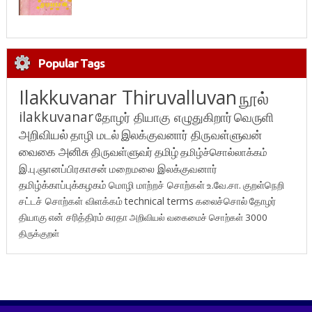
Popular Tags
Ilakkuvanar Thiruvalluvan
நூல்
ilakkuvanar
தோழர் தியாகு எழுதுகிறார்
வெருளி
அறிவியல்
தாழி மடல்
இலக்குவனார் திருவள்ளுவன்
வைகை அனிசு
திருவள்ளுவர்
தமிழ்
தமிழ்ச்சொல்லாக்கம்
இ.பு.ஞானப்பிரகாசன்
மறைமலை இலக்குவனார்
தமிழ்க்காப்புக்கழகம்
மொழி மாற்றச் சொற்கள்
உ.வே.சா.
குறள்நெறி
சட்டச் சொற்கள் விளக்கம்
technical terms
கலைச்சொல்
தோழர்
தியாகு
என் சரித்திரம்
சுரதா
அறிவியல் வகைமைச் சொற்கள் 3000
திருக்குறள்