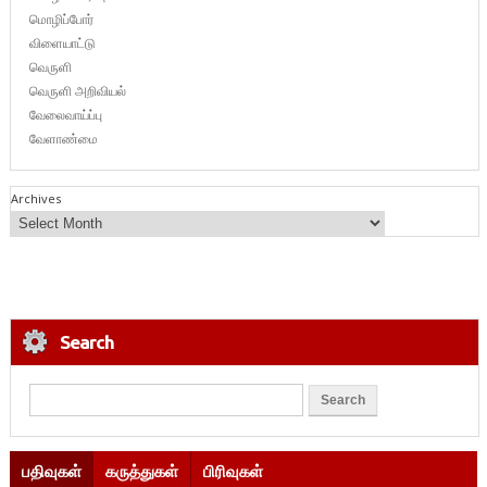
மொழிப்போர்
விளையாட்டு
வெருளி
வெருளி அறிவியல்
வேலைவாய்ப்பு
வேளாண்மை
Archives
Search
பதிவுகள்
கருத்துகள்
பிரிவுகள்