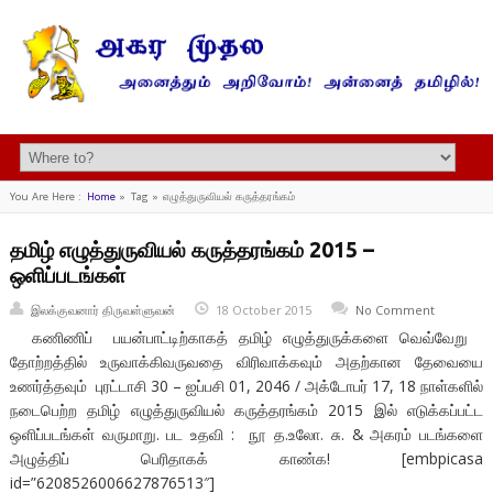
You Are Here :
Home
»
Tag »
எழுத்துருவியல் கருத்தரங்கம்
தமிழ் எழுத்துருவியல் கருத்தரங்கம் 2015 –
ஒளிப்படங்கள்
இலக்குவனார் திருவள்ளுவன்
18 October 2015
No Comment
கணிணிப் பயன்பாட்டிற்காகத் தமிழ் எழுத்துருக்களை வெவ்வேறு
தோற்றத்தில் உருவாக்கிவருவதை விரிவாக்கவும் அதற்கான தேவையை
உணர்த்தவும் புரட்டாசி 30 – ஐப்பசி 01, 2046 / அக்டோபர் 17, 18 நாள்களில்
நடைபெற்ற தமிழ் எழுத்துருவியல் கருத்தரங்கம் 2015 இல் எடுக்கப்பட்ட
ஒளிப்படங்கள் வருமாறு. பட உதவி : நூ த.உலோ. சு. & அகரம் படங்களை
அழுத்திப் பெரிதாகக் காண்க! [embpicasa
id=”6208526006627876513″]