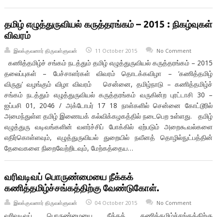
தமிழ் எழுத்துருவியல் கருத்தரங்கம் – 2015 : நிகழ்வுகள்
விவரம்
இலக்குவனார் திருவள்ளுவன்
11 October 2015
No Comment
கணித்தமிழ்ச் சங்கம் நடத்தும் தமிழ் எழுத்துருவியல் கருத்தரங்கம் – 2015
தலைப்புகள் – பேச்சாளர்கள் விவரம் தொடக்கவிழா – ‘கணித்தமிழ்
விருது’ வழங்கும் விழா விவரம் சென்னை, தமிழ்நாடு – கணித்தமிழ்ச்
சங்கம் நடத்தும் எழுத்துருவியல் கருத்தரங்கம் வருகின்ற புரட்டாசி 30 –
ஐப்பசி 01, 2046 / அக்டோபர் 17 18 நாள்களில் சென்னை கோட்டூரில்
அமைந்துள்ள தமிழ் இணையக் கல்விக்கழகத்தில் நடைபெற உள்ளது. தமிழ்
எழுத்துரு வடிவங்களின் வளர்ச்சிப் போக்கில் ஏற்படும் அறைகூவல்களை
எதிர்கொள்ளவும், எழுத்துருவியல் துறையில் நவீனத் தொழில்நுட்பத்தின்
தேவைகளை நிறைவேற்றிடவும், மேற்கத்தைய…
வரிவடிவப் பொருண்மையை நீக்கக்
கணித்தமிழ்ச்சங்கத்திற்கு வேண்டுகோள்.
இலக்குவனார் திருவள்ளுவன்
04 October 2015
No Comment
வரிவடிவப் பொருண்மையை நீக்கக் கணித்தமிழ்ச்சங்கத்திற்கு