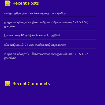
Recent Posts
கவிஞர் புத்தேரி தானப்பன் அவர்களுக்குப் பாராட்டு விழா
தமிழ்க் காப்புக் கழகம் – இணைய அரங்கம்: ஆளுமையர் உரை 173 & 174 ;
நூலரங்கம்
இணைய உரை 10, தமிழ்க்காப்புக்கழகம், புதுதில்லி
நட்பு தமிழ் வட்டம், 7ஆவது ஆண்டு தமிழ் விழா, மதுரை
தமிழ்க் காப்புக் கழகம் – இணைய அரங்கம்: ஆளுமையர் உரை 171 & 172 ;
நூலரங்கம்
Recent Comments