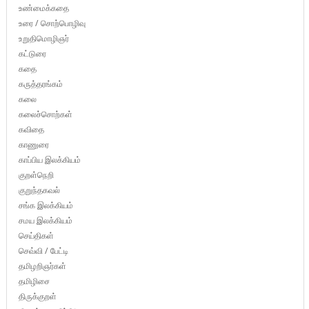
உண்மைக்கதை
உரை / சொற்பொழிவு
உறுதிமொழிஞர்
கட்டுரை
கதை
கருத்தரங்கம்
கலை
கலைச்சொற்கள்
கவிதை
காணுரை
காப்பிய இலக்கியம்
குறள்நெறி
குறுந்தகவல்
சங்க இலக்கியம்
சமய இலக்கியம்
செய்திகள்
செவ்வி / பேட்டி
தமிழறிஞர்கள்
தமிழிசை
திருக்குறள்