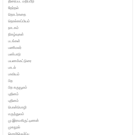
திரைப்பட மதிப்பீடு
தேர்தல்
தொடர்கதை
தொல்காப்பியம்
நாடகம்
நிகழ்வுகள்
படங்கள்
பணிமலர்
பண்பாடு
பயணக்கட்டுரை
பாடல்
பாவியம்
பிற
பிற கருவூலம்
புதினம்
புதினம்
பொன்மொழி
மருத்துவம்
மு.இராமகிருட்டிணன்
முகநூல்
மொழிபெயர்ப்பு