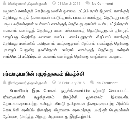
இலக்குவனார் திருவள்ளுவன்
01 March 2015
No Comment
அழகாய் எனக்குத் தெரிவது உலகில் ஔவை மட்டும் தான் நிழலாய் எனக்குத்
தெரிவது காதல் நினைவுகள் மட்டும்தான். புயலாய் எனக்குத் தெரிவது பாரதி
பாடிய வரிகள்தான் உயர்வாய் எனக்குத் தெரிவது தாயின் அன்பு மட்டும்தான்.
கனவாய் எனக்குத் தெரிவது வான எல்லையைத் தொடுவதுதான் தினமும்
உழைப்பது தெரிகிற வானை வசப்பட வைப்பதுதான். சிறப்பாய் எனக்குத்
தெரிவது மண்ணில் மனிதனாய் வாழ்வதுதான் பிறப்பாய் எனக்குத் தெரிவது
புகழைப் பெறுகிற நாளில்தான். உயிராய் எனக்குத் தெரிவது என்றன்
தாய்மொழி மட்டும்தான் பயனாய் எனக்குத் தெரிவது வாழ்க்கை பயனுற…
ஏர்வாடியாரின் எழுத்துலகம் நிகழ்ச்சி
இலக்குவனார் திருவள்ளுவன்
08 February 2015
No Comment
பேராசிரியர் இரா. மோகன் ஒருங்கிணைப்பில் ஏற்பாடு செய்யப்பட்ட
ஏர்வாடியாரின் எழுத்துலகம் நிகழ்ச்சி முனைவர் இறையன்பு
தொடக்கவுரையாற்ற, கவிஞர் ஈரோடு தமிழன்பன் நிறைவுரையாற்ற அன்பில்
தொடங்கி அன்பில் நிறைந்த விழாவாக அமைந்தது .அறிஞர் பெருமக்கள்
ஆய்வுரை நிகழ்த்த அற்புத விழாவானது இந்நிகழ்ச்சி.