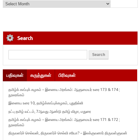
Search
பதிவுகள்
கருத்துகள்
பிரிவுகள்
தமிழ்க் காப்புக் கழகம் – இணைய அரங்கம்: ஆளுமையர் உரை 173 & 174 ;
நூலரங்கம்
இணைய உரை 10, தமிழ்க்காப்புக்கழகம், புதுதில்லி
நட்பு தமிழ் வட்டம், 7ஆவது ஆண்டு தமிழ் விழா, மதுரை
தமிழ்க் காப்புக் கழகம் – இணைய அரங்கம்: ஆளுமையர் உரை 171 & 172 ;
நூலரங்கம்
திருவளர்ச் செல்வன், திருவளர்ச் செல்வி சரியா? – இலக்குவனார் திருவள்ளுவன்