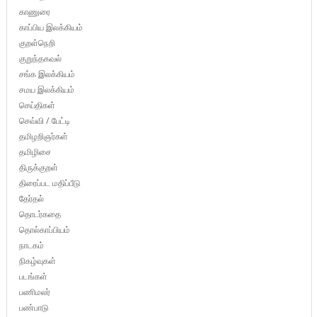
காணுரை
காப்பிய இலக்கியம்
குறள்நெறி
குறுந்தகவல்
சங்க இலக்கியம்
சமய இலக்கியம்
செய்திகள்
செவ்வி / பேட்டி
தமிழறிஞர்கள்
தமிழிசை
திருக்குறள்
திரைப்பட மதிப்பீடு
தேர்தல்
தொடர்கதை
தொல்காப்பியம்
நாடகம்
நிகழ்வுகள்
படங்கள்
பணிமலர்
பண்பாடு