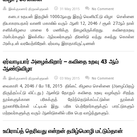
இலக்குவனார் திருவள்ளுவன்
31 May 2015
No Comment
கனடா உதயன் இதழின் 1000ஆவது இதழ் வெளியீட்டு விழா சென்னை
தியாகராயநகர் வாணி மகாலில் வரும் ஆனி 12, 2046 / சூன் 27ஆம் நாள்
சனிக்கிழமை மாலை 6 மணிக்கு நிகழவிருக்கிறது. கவிதைஉறவு
அன்பர்களும் இலக்கிய ஆர்வலர்களும் திரண்டு வந்து கலந்து கொள்ள
அன்புடன் வரவேற்கிறேன். ஏர்வாடி இராதாகிருட்டிணன்
ஏர்வாடியார் அழைக்கிறார் – கவிதை உறவு 43 ஆம்
ஆண்டுவிழா
இலக்குவனார் திருவள்ளுவன்
03 May 2015
No Comment
வைகாசி 4, 2046 / மே 18, 2015 திங்கட் கிழமை சென்னை (அழைப்பிதழ்
திருத்தப்பட்டு விட்டது.) ஆண்டு தோறும் கவிதை உறவு வழங்கும் சிறந்த
நூல்களுக்கான பரிசுக்குத் தேர்ந்தெடுக்கப்பட்டுள்ள நூல்கள்
நூலாசிரியர்கள் பட்டியல் இது. பரிசு பெற்றோர்களுக்குப் பாரட்டுகளும்
மற்றவர்களுக்கு வரும் ஆண்டுகளில் பரிசு பெற வாழ்த்துகளும்.
உயிராய்த் தெரிவது என்றன் தமிழ்மொழி மட்டும்தான்