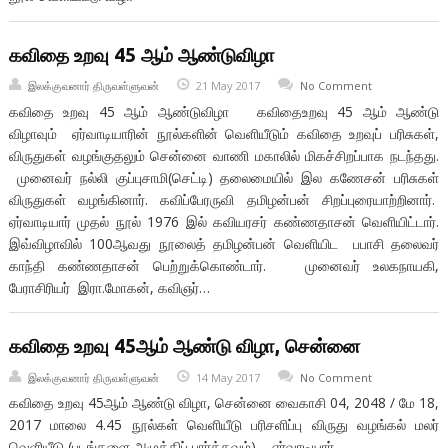
கவிதை உறவு 45 ஆம் ஆண்டுவிழா
இலக்குவனார் திருவள்ளுவன்
21 May 2017
No Comment
கவிதை உறவு 45 ஆம் ஆண்டுவிழா கவிதைஉறவு 45 ஆம் ஆண்டு
விழாவும் ஏர்வாடியாரின் நூல்களின் வெளியீடும் கவிதை உறவுப் பரிசுகள்,
விருதுகள் வழங்குதலும் சென்னை வாணி மகாலில் மிகச்சிறப்பாக நடந்தது.
முனைவர் நல்லி குப்புசாமி(செட்டி) தலைமையில் இல கணேசன் பரிசுகள்
விருதுகள் வழங்கினார். கவிப்பேரருவி தமிழன்பன் சிறப்புரையாற்றினார்.
ஏர்வாடியார் முதல் நூல் 1976 இல் கவியரசர் கண்ணதாசன் வெளியிட்டார்.
இவ்விழாவில் 100ஆவது நூலைத் தமிழன்பன் வெளியிட பபாசி தலைவர்
காந்தி கண்ணதாசன் பெற்றுக்கொண்டார். முனைவர் உலகநாயகி,
பேராசிரியர் இரா.மோகன், கவிஞர்…
கவிதை உறவு 45ஆம் ஆண்டு விழா, சென்னை
இலக்குவனார் திருவள்ளுவன்
14 May 2017
No Comment
கவிதை உறவு 45ஆம் ஆண்டு விழா, சென்னை வைகாசி 04, 2048 / மே 18,
2017 மாலை 4.45 நூல்கள் வெளியீடு பரிசளிப்பு விருது வழங்கல் மலர்
வெளியீடு (படங்களை அழுத்திப் பார்க்கவும்) – ஏர்வாடியார்