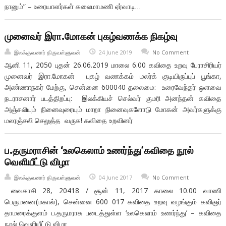
நானும்” – உரையாளர்கள் கலைமாமணி ஏர்வாடி…
முனைவர் இரா.மோகன் புகழ்வணக்க நிகழ்வு
இலக்குவனார் திருவள்ளுவன்
24 June 2019
No Comment
ஆனி 11, 2050 புதன் 26.06.2019 மாலை 6.00 கவிதை உறவு பேராசிரியர்
முனைவர் இரா.மோகன் புகழ் வணக்கம் மலர்க் குடியிருப்புப் பூங்கா,
அண்ணாநகர் மேற்கு, சென்னை 600040 தலைமை: உரைவேந்தர் ஒளவை
நடராசனார் படத்திறப்பு: இலக்கியச் செல்வர் குமரி அனந்தன் கவிதை
அஞ்சலியும் நினைவுரையும் மாறா நினைவுகளோடு மோகன் அவர்களுக்கு
மலரஞ்சலி செலுத்த வருக! கவிதை உறவினர்
ப.தருமராசின் ‘உலகெலாம் உணர்ந்து’கவிதை நூல்
வெளியீட்டு விழா
இலக்குவனார் திருவள்ளுவன்
04 June 2017
No Comment
வைகாசி 28, 20418 / சூன் 11, 2017 காலை 10.00 வாணி
பெருமனை(மகால்), சென்னை 600 017 கவிதை உறவு வழங்கும் கவிஞர்
தாமரைக்குளம் ப.தருமராசு படைத்துள்ள ‘உலகெலாம் உணர்ந்து’ – கவிதை
நூல் வெளியீட்டு விழா