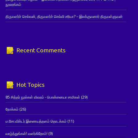
நூலரங்கம்
திருவளர்ச் செல்வன், திருவளர்ச் செல்வி சரியா? – இலக்குவனார் திருவள்ளுவன்
Recent Comments
Hot Topics
85 சித்தர் நூல்கள் விவரம் - பொன்னையா சாமிகள்
(29)
நோக்கம்
(26)
ம.சோ.விக்டர் இணையத்தளம் தொடக்கம்
(11)
வாழ்த்துங்கள்! வளர்கிறோம்!
(9)