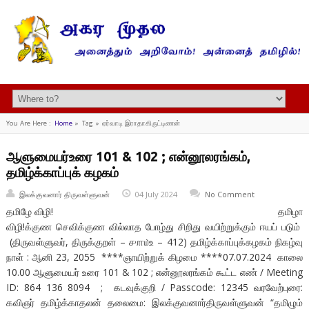
You Are Here :
Home
»
Tag »
ஏர்வாடி இராதாகிருட்டிணன்
ஆளுமையர்உரை 101 & 102 ; என்னூலரங்கம்,
தமிழ்க்காப்புக் கழகம்
இலக்குவனார் திருவள்ளுவன்
04 July 2024
No Comment
தமிழே விழி! தமிழா
விழி!க்குண செவிக்குண வில்லாத போழ்து சிறிது வயிற்றுக்கும் ஈயப் படும்
(திருவள்ளுவர், திருக்குறள் – ௪௱௰உ – 412) தமிழ்க்காப்புக்கழகம் நிகழ்வு
நாள் : ஆனி 23, 2055 ****ஞாயிற்றுக் கிழமை ****07.07.2024 காலை
10.00 ஆளுமையர் உரை 101 & 102 ; என்னூலரங்கம் கூட்ட எண் / Meeting
ID: 864 136 8094 ; கடவுக்குறி / Passcode: 12345 வரவேற்புரை:
கவிஞர் தமிழ்க்காதலன் தலைமை: இலக்குவனார்திருவள்ளுவன் “தமிழும்