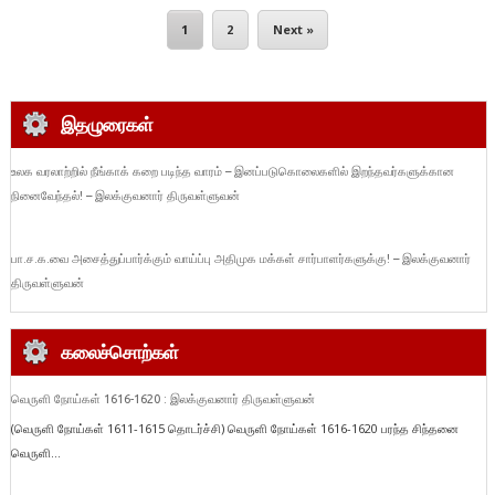
1
2
Next »
இதழுரைகள்
உலக வரலாற்றில் நீங்காக் கறை படிந்த வாரம் – இனப்படுகொலைகளில் இறந்தவர்களுக்கான
நினைவேந்தல்! – இலக்குவனார் திருவள்ளுவன்
பா.ச.க.வை அசைத்துப்பார்க்கும் வாய்ப்பு அதிமுக மக்கள் சார்பாளர்களுக்கு! – இலக்குவனார்
திருவள்ளுவன்
கலைச்சொற்கள்
வெருளி நோய்கள் 1616-1620 : இலக்குவனார் திருவள்ளுவன்
(வெருளி நோய்கள் 1611-1615 தொடர்ச்சி) வெருளி நோய்கள் 1616-1620 பரந்த சிந்தனை
வெருளி...