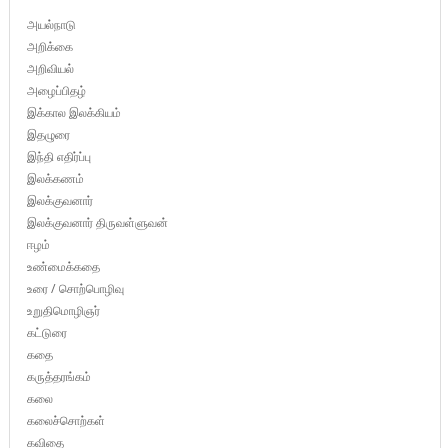
அயல்நாடு
அறிக்கை
அறிவியல்
அழைப்பிதழ்
இக்கால இலக்கியம்
இதழுரை
இந்தி எதிர்ப்பு
இலக்கணம்
இலக்குவனார்
இலக்குவனார் திருவள்ளுவன்
ஈழம்
உண்மைக்கதை
உரை / சொற்பொழிவு
உறுதிமொழிஞர்
கட்டுரை
கதை
கருத்தரங்கம்
கலை
கலைச்சொற்கள்
கவிதை