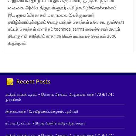
தாழி மடல்
இலக்குவனார் திருவள்ளுவன்
வைகை அனிசு
திருவள்ளுவர்
தமிழ்
தமிழ்ச்சொல்லாக்கம்
இ.பு.ஞானப்பிரகாசன்
மறைமலை இலக்குவனார்
தமிழ்க்காப்புக்கழகம்
மொழி மாற்றச் சொற்கள்
உ.வே.சா.
குறள்நெறி
சட்டச் சொற்கள் விளக்கம்
technical terms
கலைச்சொல்
தோழர்
தியாகு
என் சரித்திரம்
சுரதா
அறிவியல் வகைமைச் சொற்கள் 3000
திருக்குறள்
Recent Posts
தமிழ்க் காப்புக் கழகம் – இணைய அரங்கம்: ஆளுமையர் உரை 173 & 174 ;
நூலரங்கம்
இணைய உரை 10, தமிழ்க்காப்புக்கழகம், புதுதில்லி
நட்பு தமிழ் வட்டம், 7ஆவது ஆண்டு தமிழ் விழா, மதுரை
தமிழ்க் காப்புக் கழகம் – இணைய அரங்கம்: ஆளுமையர் உரை 171 & 172 ;