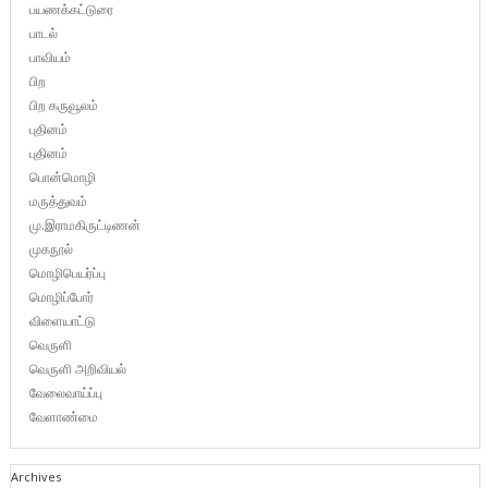
பயணக்கட்டுரை
பாடல்
பாவியம்
பிற
பிற கருவூலம்
புதினம்
புதினம்
பொன்மொழி
மருத்துவம்
மு.இராமகிருட்டிணன்
முகநூல்
மொழிபெயர்ப்பு
மொழிப்போர்
விளையாட்டு
வெருளி
வெருளி அறிவியல்
வேலைவாய்ப்பு
வேளாண்மை
Archives