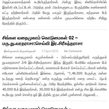
அனுப்புவதாகத்தான் கூறியிருந்தார்கள். அன்று இரவு கிளிநொச்சியில்
இறக்கி விடப்பட்டேன். அடுத்த நாள் அவர்களுடைய பேருந்திலே கண்ணைக்
கட்டி ஏற்றினார்கள். அதில் வேறு யாரும் இருந்தார்களா, எத்தனை பேர்
இருந்தார்கள் என்பதை என்னால் பார்க்க முடியவில்லை. ஏற்றிய சிறிது
நேரத்தில் திரும்பி…
சிங்கள வதைமுகாம் கொடுமைகள் 02 –
மரு.து.வரதராசா:செவ்வி இர.சிரீகந்தராசா
இலக்குவனார் திருவள்ளுவன்
17 April 2016
No Comment
சிங்கள வதைமுகாம் கமுக்கங்கள் – அம்பலப்படுத்துகிறார் மருத்துவர்
து.வரதராசா! 2/6 இர.சிறீகந்தராசா: இந்த இறுதிப் போரிலே எத்தனை பேர்
படுகொலை செய்யப்பட்டார்கள், காணாமல் போகச் செய்யப்பட்டார்கள் என்கிற
சரியான புள்ளிவிவரங்கள் இல்லை. ஆனால், “1,46,000 பேருக்கு என்ன
நடந்தது எனத் தெரியாது” என்ற கருத்து மன்னார் மறை மாவட்ட ஆயர்
அவர்களால் முன்வைக்கப்பட்டது. அதே நேரத்திலே, ஐக்கிய நாடுகள் அவை
40,000 பேர் இறந்தார்கள், 30,000 பேர் இறந்தார்கள் என்று சில இடங்களிலே
கூறியது. நான் சென்ற ஓர் இடத்தில், ஐ.நா.,வின் முன்னாள் அலுவலர்…
சிங்கள வதைமுகாம் கொடுமைகள் –