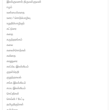
இலக்குவனார் திருவள்ளுவன்
ஈழம்
உண்மைக்கதை
உரை / சொற்பொழிவு
உறுதிமொழிஞர்
கட்டுரை
கதை
கருத்தரங்கம்
கலை
கலைச்சொற்கள்
கவிதை
காணுரை
காப்பிய இலக்கியம்
குறள்நெறி
குறுந்தகவல்
சங்க இலக்கியம்
சமய இலக்கியம்
செய்திகள்
செவ்வி / பேட்டி
தமிழறிஞர்கள்
தமிழிசை