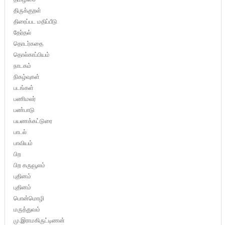
திருக்குறள்
திரைப்பட மதிப்பீடு
தேர்தல்
தொடர்கதை
தொல்காப்பியம்
நாடகம்
நிகழ்வுகள்
படங்கள்
பணிமலர்
பண்பாடு
பயணக்கட்டுரை
பாடல்
பாவியம்
பிற
பிற கருவூலம்
புதினம்
புதினம்
பொன்மொழி
மருத்துவம்
மு.இராமகிருட்டிணன்