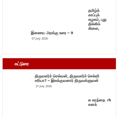
தமிழ்க்
காப்புக்
கழகம், புது
தில்லிக்
கிளை,
இணைய அரங்கு உரை – 9
07 July 2026
கட்டுரை
திருவளர்ச் செல்வன், திருவளர்ச் செல்வி
சரியா? – இலக்குவனார் திருவள்ளுவன்
21 July 2026
ல கரத்தை rh
எனக்