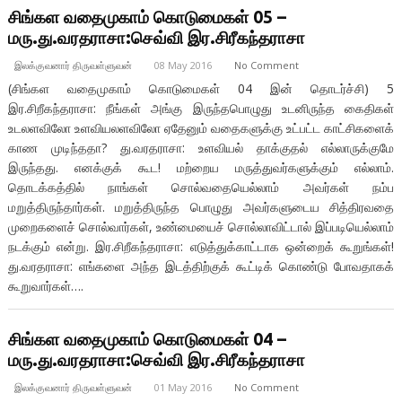
சிங்கள வதைமுகாம் கொடுமைகள் 05 –
மரு.து.வரதராசா:செவ்வி இர.சிரீகந்தராசா
இலக்குவனார் திருவள்ளுவன்
08 May 2016
No Comment
(சிங்கள வதைமுகாம் கொடுமைகள் 04 இன் தொடர்ச்சி) 5
இர.சிறீகந்தராசா: நீங்கள் அங்கு இருந்தபொழுது உடனிருந்த கைதிகள்
உடலளவிலோ உளவியலளவிலோ ஏதேனும் வதைகளுக்கு உட்பட்ட காட்சிகளைக்
காண முடிந்ததா? து.வரதராசா: உளவியல் தாக்குதல் எல்லாருக்குமே
இருந்தது. எனக்குக் கூட! மற்றைய மருத்துவர்களுக்கும் எல்லாம்.
தொடக்கத்தில் நாங்கள் சொல்வதையெல்லாம் அவர்கள் நம்ப
மறுத்திருந்தார்கள். மறுத்திருந்த பொழுது அவர்களுடைய சித்திரவதை
முறைகளைச் சொல்வார்கள், உண்மையைச் சொல்லாவிட்டால் இப்படியெல்லாம்
நடக்கும் என்று. இர.சிறீகந்தராசா: எடுத்துக்காட்டாக ஒன்றைக் கூறுங்கள்!
து.வரதராசா: எங்களை அந்த இடத்திற்குக் கூட்டிக் கொண்டு போவதாகக்
கூறுவார்கள்….
சிங்கள வதைமுகாம் கொடுமைகள் 04 –
மரு.து.வரதராசா:செவ்வி இர.சிரீகந்தராசா
இலக்குவனார் திருவள்ளுவன்
01 May 2016
No Comment