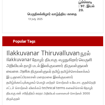
பூங்கொடி
: 97. இயல்
20.
பெருநிலக்கிழார் வாழ்த்திய காதை
13 July 2025
Popular Tags
Ilakkuvanar Thiruvalluvan
நூல்
ilakkuvanar
தோழர் தியாகு எழுதுகிறார்
வெருளி
அறிவியல்
தாழி மடல்
இலக்குவனார் திருவள்ளுவன்
வைகை அனிசு
திருவள்ளுவர்
தமிழ்
தமிழ்ச்சொல்லாக்கம்
இ.பு.ஞானப்பிரகாசன்
மறைமலை இலக்குவனார்
தமிழ்க்காப்புக்கழகம்
மொழி மாற்றச் சொற்கள்
உ.வே.சா.
குறள்நெறி
சட்டச் சொற்கள் விளக்கம்
technical terms
கலைச்சொல்
தோழர்
தியாகு
என் சரித்திரம்
சுரதா
அறிவியல் வகைமைச் சொற்கள் 3000
திருக்குறள்