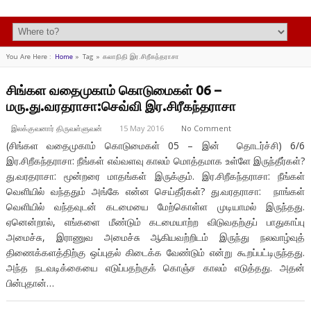
You Are Here :
Home
»
Tag »
கலாநிதி இர.சிறீகந்தராசா
சிங்கள வதைமுகாம் கொடுமைகள் 06 –
மரு.து.வரதராசா:செவ்வி இர.சிரீகந்தராசா
இலக்குவனார் திருவள்ளுவன்
15 May 2016
No Comment
(சிங்கள வதைமுகாம் கொடுமைகள் 05 – இன் தொடர்ச்சி) 6/6
இர.சிறீகந்தராசா: நீங்கள் எவ்வளவு காலம் மொத்தமாக உள்ளே இருந்தீர்கள்?
து.வரதராசா: மூன்றரை மாதங்கள் இருக்கும். இர.சிறீகந்தராசா: நீங்கள்
வெளியில் வந்ததும் அங்கே என்ன செய்தீர்கள்? து.வரதராசா: நாங்கள்
வெளியில் வந்தவுடன் கடமையை மேற்கொள்ள முடியாமல் இருந்தது.
ஏனென்றால், எங்களை மீண்டும் கடமையாற்ற விடுவதற்குப் பாதுகாப்பு
அமைச்சு, இராணுவ அமைச்சு ஆகியவற்றிடம் இருந்து நலவாழ்வுத்
திணைக்களத்திற்கு ஒப்புதல் கிடைக்க வேண்டும் என்று கூறப்பட்டிருந்தது.
அந்த நடவடிக்கையை எடுப்பதற்குக் கொஞ்ச காலம் எடுத்தது. அதன்
பின்புதான்…