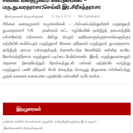
மரு.து.வரதராசா:செவ்வி இர.சிரீகந்தராசா
இலக்குவனார் திருவள்ளுவன்
10 April 2016
No Comment
சிங்கள வதைமுகாம் கமுக்கங்கள் – அம்பலப்படுத்துகிறார் மருத்துவர்
து.வரதராசா! 1/6 நான்காம் கட்ட ஈழப்போரில் தமிழீழத் தாயகத்தில்
மக்களோடு மக்களாக நின்று பெரும் எதிர்வுகளுக்கு(சவால்களுக்கு)
மத்தியில் உயர்பெரும் மருத்துவச் சேவை புரிந்தவர் மருத்துவர் து.வரதராசா.
தமிழீழத் தாயக மக்களுக்குத் தொண்டாற்ற வேண்டும் என்கிற உயரிய
நோக்கத்திற்காக மருத்துவப் படிப்பை மேற்கொண்ட இவர், மருத்துவரானதும்
அதனை நிறைவேற்றும் நோக்கத்துடன் மக்கள் மத்தியில் வாழ்ந்து
மருத்துவப் பணி புரிந்தார். போர் வெடித்த பொழுது திருமலை ஈச்சிலம்பற்று
முதல் வாகரை வரையான பகுதியில் மக்களின் உயிர் காக்க…
இதழுரைகள்
மாநிலக் கல்விக் கொள்கைக் குழுவில் தமிழறிஞர்களுக்கு இடந் தருக! –
இலக்குவனார் திருவள்ளுவன்