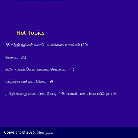
Hot Topics
85 சித்தர் நூல்கள் விவரம் - பொன்னையா சாமிகள்
(29)
நோக்கம்
(26)
ம.சோ.விக்டர் இணையத்தளம் தொடக்கம்
(11)
வாழ்த்துங்கள்! வளர்கிறோம்!
(9)
தமிழர் வரலாறு வினா விடை போட்டி- 1400 பள்ளி மாணவர்கள் பங்கேற்பு
(9)
Copyright © 2026. அகர முதல