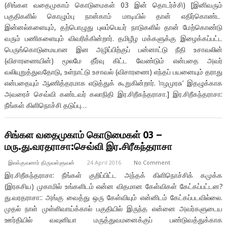
(சிங்கள வதைமுகாம் கொடுமைகள் 03 இன் தொடர்ச்சி) [இனிவரும்
பகுதிகளில் கொழும்பு நான்காம் மாடியில் தான் எதிர்கொண்ட
இன்னல்களையும், தற்பொழுது புலம்பெயர் நாடுகளில் தான் மேற்கொண்டு
வரும் பணிகளையும் விவரிக்கின்றார். தமிழீழ மக்களுக்கு இழைக்கப்பட்ட
பெருங்கொடுமையான இன அழிப்பிற்குப் பன்னாட்டு நீதி உசாவலின்
(விசாரணையின்) மூலமே தீர்வு கிட்ட வேண்டும் என்பதை அவர்
வலியுறுத்துவதோடு, உள்நாட்டு உசாவல் (விசாரணை) எந்தப் பயனையும் தராது
என்பதையும் ஆணித்தரமாக எடுத்துக் கூறுகின்றார். ‘ஈழமுரசு’ இதழுக்காக
அவரைச் செவ்வி கண்டவர் கலாநிதி இர.சிறீகந்தராசா.] இர.சிறீகந்தராசா:
நீங்கள் கிளிநொச்சி தடுப்பு…
சிங்கள வதைமுகாம் கொடுமைகள் 03 –
மரு.து.வரதராசா:செவ்வி இர.சிரீகந்தராசா
இலக்குவனார் திருவள்ளுவன்
24 April 2016
No Comment
இர.சிறீகந்தராசா: நீங்கள் குறிப்பிட்ட அந்தக் கிளிநொச்சிக் கமுக்க
(இரகசிய) முகாமில் உங்களிடம் என்ன விதமான கேள்விகள் கேட்கப்பட்டன?
து.வரதராசா:: அங்கு வைத்து ஒரு கேள்வியும் என்னிடம் கேட்கப்படவில்லை.
முதல் நாள் முள்ளிவாய்க்கால் பகுதியில் இருந்த என்னை அவர்களுடைய
ஊர்தியில் வவுனியா மருத்துவமனைக்குப் பண்டுவத்துக்காக