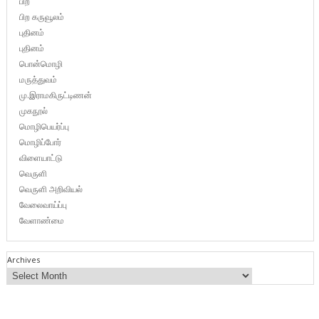
பிற
பிற கருவூலம்
புதினம்
புதினம்
பொன்மொழி
மருத்துவம்
மு.இராமகிருட்டிணன்
முகநூல்
மொழிபெயர்ப்பு
மொழிப்போர்
விளையாட்டு
வெருளி
வெருளி அறிவியல்
வேலைவாய்ப்பு
வேளாண்மை
Archives