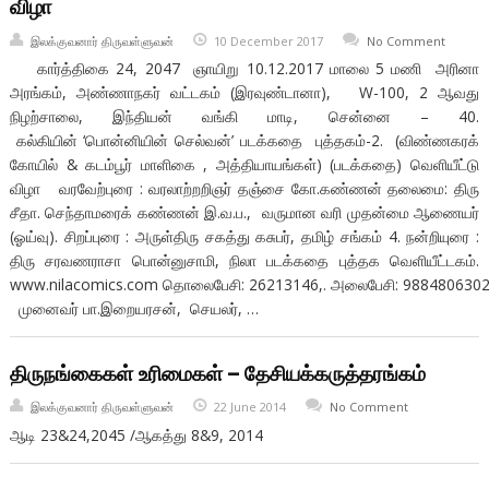
விழா
இலக்குவனார் திருவள்ளுவன்
10 December 2017
No Comment
கார்த்திகை 24, 2047 ஞாயிறு 10.12.2017 மாலை 5 மணி அரினா
அரங்கம், அண்ணாநகர் வட்டகம் (இரவுண்டானா), W-100, 2 ஆவது
நிழற்சாலை, இந்தியன் வங்கி மாடி, சென்னை – 40.
கல்கியின் ‘பொன்னியின் செல்வன்’ படக்கதை புத்தகம்-2. (விண்ணகரக்
கோயில் & கடம்பூர் மாளிகை , அத்தியாயங்கள்) (படக்கதை) வெளியீட்டு
விழா வரவேற்புரை : வரலாற்றறிஞர் தஞ்சை கோ.கண்ணன் தலைமை: திரு
சீதா. செந்தாமரைக் கண்ணன் இ.வ.ப., வருமான வரி முதன்மை ஆணையர்
(ஓய்வு). சிறப்புரை : அருள்திரு சகத்து கசுபர், தமிழ் சங்கம் 4. நன்றியுரை :
திரு சரவணராசா பொன்னுசாமி, நிலா படக்கதை புத்தக வெளியீட்டகம்.
www.nilacomics.com தொலைபேசி: 26213146,. அலைபேசி: 9884806302
முனைவர் பா.இறையரசன், செயலர், …
திருநங்கைகள் உரிமைகள் – தேசியக்கருத்தரங்கம்
இலக்குவனார் திருவள்ளுவன்
22 June 2014
No Comment
ஆடி 23&24,2045 /ஆகத்து 8&9, 2014