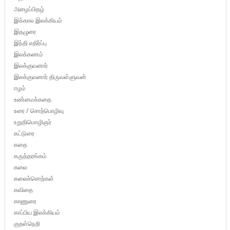
அழைப்பிதழ்
இக்கால இலக்கியம்
இதழுரை
இந்தி எதிர்ப்பு
இலக்கணம்
இலக்குவனார்
இலக்குவனார் திருவள்ளுவன்
ஈழம்
உண்மைக்கதை
உரை / சொற்பொழிவு
உறுதிமொழிஞர்
கட்டுரை
கதை
கருத்தரங்கம்
கலை
கலைச்சொற்கள்
கவிதை
காணுரை
காப்பிய இலக்கியம்
குறள்நெறி