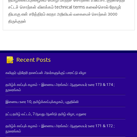
சட்டச் சொற்கள் விளக்கம்
technical terms
கலைச்சொல்
தோழர்
தியாகு
என் சரித்திரம்
சுரதா
அறிவியல் வகைமைச் சொற்கள் 3000
திருக்குறள்
Recent Posts
கவிஞர் புத்தேரி தானப்பன் அவர்களுக்குப் பாராட்டு விழா
தமிழ்க் காப்புக் கழகம் – இணைய அரங்கம்: ஆளுமையர் உரை 173 & 174 ;
நூலரங்கம்
இணைய உரை 10, தமிழ்க்காப்புக்கழகம், புதுதில்லி
நட்பு தமிழ் வட்டம், 7ஆவது ஆண்டு தமிழ் விழா, மதுரை
தமிழ்க் காப்புக் கழகம் – இணைய அரங்கம்: ஆளுமையர் உரை 171 & 172 ;
நூலரங்கம்