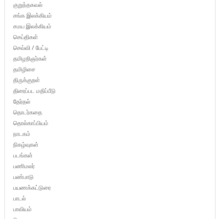
குறுந்தகவல்
சங்க இலக்கியம்
சமய இலக்கியம்
செய்திகள்
செவ்வி / பேட்டி
தமிழறிஞர்கள்
தமிழிசை
திருக்குறள்
திரைப்பட மதிப்பீடு
தேர்தல்
தொடர்கதை
தொல்காப்பியம்
நாடகம்
நிகழ்வுகள்
படங்கள்
பணிமலர்
பண்பாடு
பயணக்கட்டுரை
பாடல்
பாவியம்