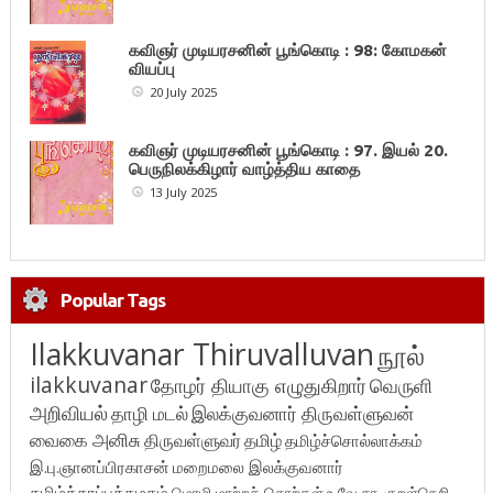
கவிஞர் முடியரசனின் பூங்கொடி : 98: கோமகன்
வியப்பு
20 July 2025
கவிஞர் முடியரசனின் பூங்கொடி : 97. இயல் 20.
பெருநிலக்கிழார் வாழ்த்திய காதை
13 July 2025
Popular Tags
Ilakkuvanar Thiruvalluvan
நூல்
ilakkuvanar
தோழர் தியாகு எழுதுகிறார்
வெருளி
அறிவியல்
தாழி மடல்
இலக்குவனார் திருவள்ளுவன்
வைகை அனிசு
திருவள்ளுவர்
தமிழ்
தமிழ்ச்சொல்லாக்கம்
இ.பு.ஞானப்பிரகாசன்
மறைமலை இலக்குவனார்
தமிழ்க்காப்புக்கழகம்
மொழி மாற்றச் சொற்கள்
உ.வே.சா.
குறள்நெறி