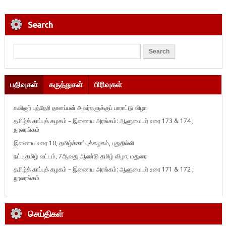
Search
பதிவுகள்
கருத்துகள்
பிரிவுகள்
கவிஞர் புத்தேரி தானப்பன் அவர்களுக்குப் பாராட்டு விழா
தமிழ்க் காப்புக் கழகம் – இணைய அரங்கம்: ஆளுமையர் உரை 173 & 174 ;
நூலரங்கம்
இணைய உரை 10, தமிழ்க்காப்புக்கழகம், புதுதில்லி
நட்பு தமிழ் வட்டம், 7ஆவது ஆண்டு தமிழ் விழா, மதுரை
தமிழ்க் காப்புக் கழகம் – இணைய அரங்கம்: ஆளுமையர் உரை 171 & 172 ;
நூலரங்கம்
செய்திகள்