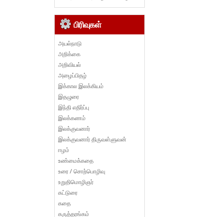
பிரிவுகள்
அயல்நாடு
அறிக்கை
அறிவியல்
அழைப்பிதழ்
இக்கால இலக்கியம்
இதழுரை
இந்தி எதிர்ப்பு
இலக்கணம்
இலக்குவனார்
இலக்குவனார் திருவள்ளுவன்
ஈழம்
உண்மைக்கதை
உரை / சொற்பொழிவு
உறுதிமொழிஞர்
கட்டுரை
கதை
கருத்தரங்கம்