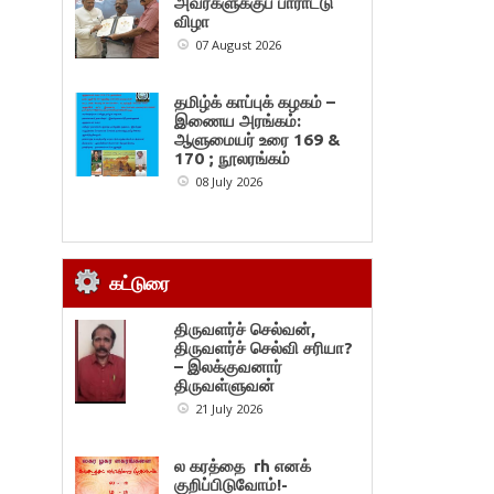
அவர்களுக்குப் பாராட்டு
விழா
07 August 2026
தமிழ்க் காப்புக் கழகம் –
இணைய அரங்கம்:
ஆளுமையர் உரை 169 &
170 ; நூலரங்கம்
08 July 2026
கட்டுரை
திருவளர்ச் செல்வன்,
திருவளர்ச் செல்வி சரியா?
– இலக்குவனார்
திருவள்ளுவன்
21 July 2026
ல கரத்தை rh எனக்
குறிப்பிடுவோம்!-