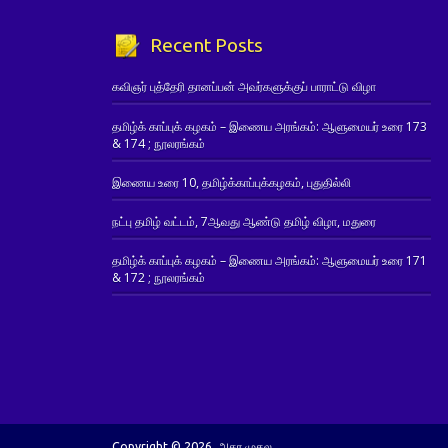
Recent Posts
கவிஞர் புத்தேரி தானப்பன் அவர்களுக்குப் பாராட்டு விழா
தமிழ்க் காப்புக் கழகம் – இணைய அரங்கம்: ஆளுமையர் உரை 173
& 174 ; நூலரங்கம்
இணைய உரை 10, தமிழ்க்காப்புக்கழகம், புதுதில்லி
நட்பு தமிழ் வட்டம், 7ஆவது ஆண்டு தமிழ் விழா, மதுரை
தமிழ்க் காப்புக் கழகம் – இணைய அரங்கம்: ஆளுமையர் உரை 171
& 172 ; நூலரங்கம்
Copyright © 2026. அகர முதல