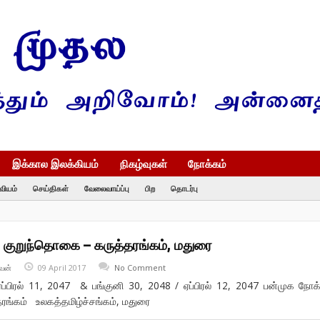
இக்கால இலக்கியம்
நிகழ்வுகள்
நோக்கம்
வியம்
செய்திகள்
வேலைவாய்ப்பு
பிற
தொடர்பு
் குறுந்தொகை – கருத்தரங்கம், மதுரை
வன்
09 April 2017
No Comment
ப்பிரல் 11, 2047 & பங்குனி 30, 2048 / ஏப்பிரல் 12, 2047 பன்முக நோக்
ரங்கம் உலகத்தமிழ்ச்சங்கம், மதுரை