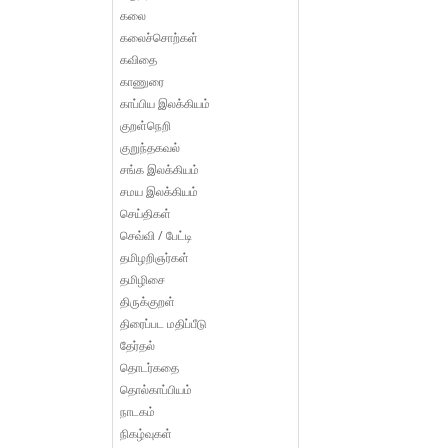
கலை
கலைச்சொற்கள்
கவிதை
காணுரை
காப்பிய இலக்கியம்
குறள்நெறி
குறுந்தகவல்
சங்க இலக்கியம்
சமய இலக்கியம்
செய்திகள்
செவ்வி / பேட்டி
தமிழறிஞர்கள்
தமிழிசை
திருக்குறள்
திரைப்பட மதிப்பீடு
தேர்தல்
தொடர்கதை
தொல்காப்பியம்
நாடகம்
நிகழ்வுகள்