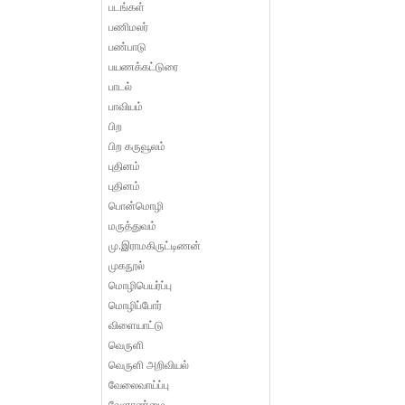
படங்கள்
பணிமலர்
பண்பாடு
பயணக்கட்டுரை
பாடல்
பாவியம்
பிற
பிற கருவூலம்
புதினம்
புதினம்
பொன்மொழி
மருத்துவம்
மு.இராமகிருட்டிணன்
முகநூல்
மொழிபெயர்ப்பு
மொழிப்போர்
விளையாட்டு
வெருளி
வெருளி அறிவியல்
வேலைவாய்ப்பு
வேளாண்மை