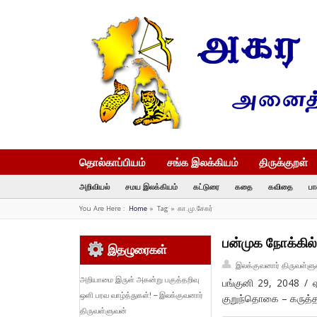
தொல்காப்பியம்
சங்க இலக்கியம்
திருக்குறள்
அறிவியல்
சமய இலக்கியம்
கட்டுரை
கதை
கவிதை
பா
You Are Here :
Home
»
Tag »
கா.மு.சேகர்
பன்முக நோக்கில
இதழுரைகள்
இலக்குவனார் திருவள்ளு
அறியாமை இருள் அகன்று பகுத்தறிவு
பங்குனி 29, 2048 / ஏ
ஒளி பரவ வாழ்த்துகள்! – இலக்குவனார்
குறுந்தொகை – கருத்த
திருவள்ளுவன்