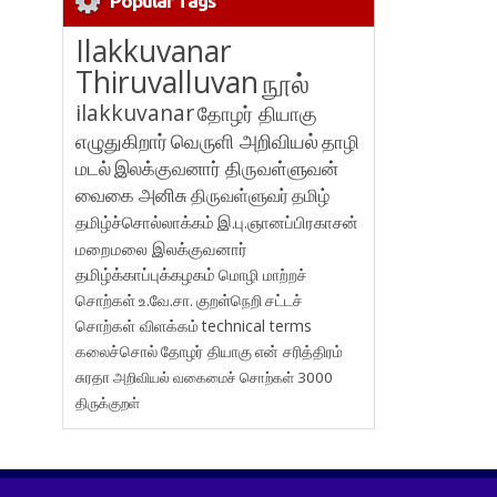
Popular Tags
Ilakkuvanar
Thiruvalluvan
நூல்
ilakkuvanar
தோழர் தியாகு
எழுதுகிறார்
வெருளி அறிவியல்
தாழி
மடல்
இலக்குவனார் திருவள்ளுவன்
வைகை அனிசு
திருவள்ளுவர்
தமிழ்
தமிழ்ச்சொல்லாக்கம்
இ.பு.ஞானப்பிரகாசன்
மறைமலை இலக்குவனார்
தமிழ்க்காப்புக்கழகம்
மொழி மாற்றச்
சொற்கள்
உ.வே.சா.
குறள்நெறி
சட்டச்
சொற்கள் விளக்கம்
technical terms
கலைச்சொல்
தோழர் தியாகு
என் சரித்திரம்
சுரதா
அறிவியல் வகைமைச் சொற்கள் 3000
திருக்குறள்