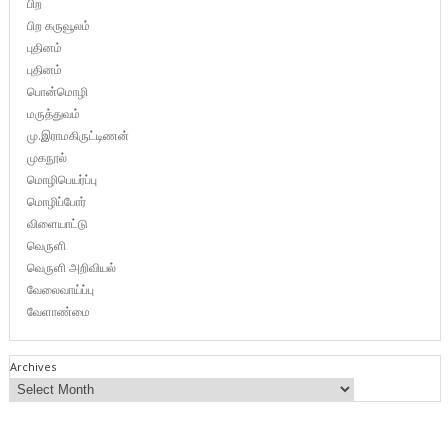
பிற
பிற கருவூலம்
புதினம்
புதினம்
பொன்மொழி
மருத்துவம்
மு.இராமகிருட்டிணன்
முகநூல்
மொழிபெயர்ப்பு
மொழிப்போர்
விளையாட்டு
வெருளி
வெருளி அறிவியல்
வேலைவாய்ப்பு
வேளாண்மை
Archives