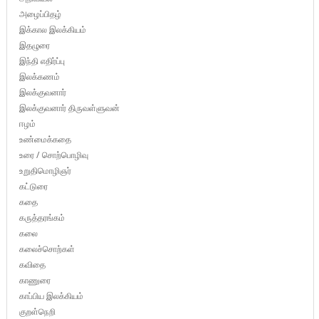
அழைப்பிதழ்
இக்கால இலக்கியம்
இதழுரை
இந்தி எதிர்ப்பு
இலக்கணம்
இலக்குவனார்
இலக்குவனார் திருவள்ளுவன்
ஈழம்
உண்மைக்கதை
உரை / சொற்பொழிவு
உறுதிமொழிஞர்
கட்டுரை
கதை
கருத்தரங்கம்
கலை
கலைச்சொற்கள்
கவிதை
காணுரை
காப்பிய இலக்கியம்
குறள்நெறி