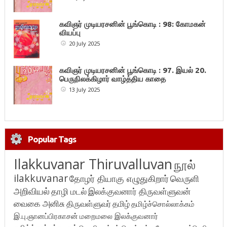
கவிஞர் முடியரசனின் பூங்கொடி : 98: கோமகன்
வியப்பு
20 July 2025
கவிஞர் முடியரசனின் பூங்கொடி : 97. இயல் 20.
பெருநிலக்கிழார் வாழ்த்திய காதை
13 July 2025
Popular Tags
Ilakkuvanar Thiruvalluvan
நூல்
ilakkuvanar
தோழர் தியாகு எழுதுகிறார்
வெருளி
அறிவியல்
தாழி மடல்
இலக்குவனார் திருவள்ளுவன்
வைகை அனிசு
திருவள்ளுவர்
தமிழ்
தமிழ்ச்சொல்லாக்கம்
இ.பு.ஞானப்பிரகாசன்
மறைமலை இலக்குவனார்