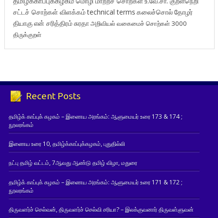
தமிழ்க்காப்புக்கழகம்
மொழி மாற்றச் சொற்கள்
உ.வே.சா.
குறள்நெறி
சட்டச் சொற்கள் விளக்கம்
technical terms
கலைச்சொல்
தோழர்
தியாகு
என் சரித்திரம்
சுரதா
அறிவியல் வகைமைச் சொற்கள் 3000
திருக்குறள்
Recent Posts
தமிழ்க் காப்புக் கழகம் – இணைய அரங்கம்: ஆளுமையர் உரை 173 & 174 ;
நூலரங்கம்
இணைய உரை 10, தமிழ்க்காப்புக்கழகம், புதுதில்லி
நட்பு தமிழ் வட்டம், 7ஆவது ஆண்டு தமிழ் விழா, மதுரை
தமிழ்க் காப்புக் கழகம் – இணைய அரங்கம்: ஆளுமையர் உரை 171 & 172 ;
நூலரங்கம்
திருவளர்ச் செல்வன், திருவளர்ச் செல்வி சரியா? – இலக்குவனார் திருவள்ளுவன்