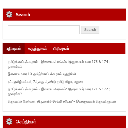
Search
பதிவுகள்
கருத்துகள்
பிரிவுகள்
தமிழ்க் காப்புக் கழகம் – இணைய அரங்கம்: ஆளுமையர் உரை 173 & 174 ;
நூலரங்கம்
இணைய உரை 10, தமிழ்க்காப்புக்கழகம், புதுதில்லி
நட்பு தமிழ் வட்டம், 7ஆவது ஆண்டு தமிழ் விழா, மதுரை
தமிழ்க் காப்புக் கழகம் – இணைய அரங்கம்: ஆளுமையர் உரை 171 & 172 ;
நூலரங்கம்
திருவளர்ச் செல்வன், திருவளர்ச் செல்வி சரியா? – இலக்குவனார் திருவள்ளுவன்
செய்திகள்