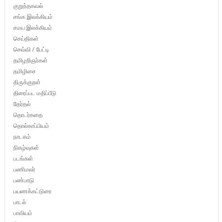
குறுந்தகவல்
சங்க இலக்கியம்
சமய இலக்கியம்
செய்திகள்
செவ்வி / பேட்டி
தமிழறிஞர்கள்
தமிழிசை
திருக்குறள்
திரைப்பட மதிப்பீடு
தேர்தல்
தொடர்கதை
தொல்காப்பியம்
நாடகம்
நிகழ்வுகள்
படங்கள்
பணிமலர்
பண்பாடு
பயணக்கட்டுரை
பாடல்
பாவியம்