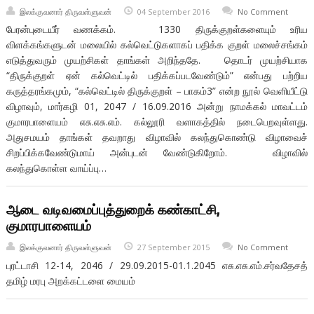
இலக்குவனார் திருவள்ளுவன்
04 September 2016
No Comment
பேரன்புடையீர் வணக்கம். 1330 திருக்குறள்களையும் உரிய
விளக்கங்களுடன் மலையில் கல்வெட்டுகளாகப் பதிக்க குறள் மலைச்சங்கம்
எடுத்துவரும் முயற்சிகள் தாங்கள் அறிந்ததே. தொடர் முயற்சியாக
“திருக்குறள் ஏன் கல்வெட்டில் பதிக்கப்படவேண்டும்” என்பது பற்றிய
கருத்தரங்கமும், “கல்வெட்டில் திருக்குறள் – பாகம்3” என்ற நூல் வெளியீட்டு
விழாவும், மார்கழி 01, 2047 / 16.09.2016 அன்று நாமக்கல் மாவட்டம்
குமாரபாளையம் எசு.எசு.எம். கல்லூரி வளாகத்தில் நடைபெறவுள்ளது.
அதுசமயம் தாங்கள் தவறாது விழாவில் கலந்துகொண்டு விழாவைச்
சிறப்பிக்கவேண்டுமாய் அன்புடன் வேண்டுகிறோம். விழாவில்
கலந்துகொள்ள வாய்ப்பு…
ஆடை வடிவமைப்புத்துறைக் கண்காட்சி,
குமாரபாளையம்
இலக்குவனார் திருவள்ளுவன்
27 September 2015
No Comment
புரட்டாசி 12-14, 2046 / 29.09.2015-01.1.2045 எசு.எசு.எம்.சர்வதேசத்
தமிழ் மரபு அறக்கட்டளை மையம்