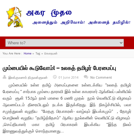
You Are Here :
Home
»
Tag »
கௌதமன்
மும்பையில் கூடுவோம்! – உலகத் தமிழர் பேரமைப்பு
இலக்குவனார் திருவள்ளுவன்
01 June 2014
No Comment
மும்பையில் உள்ள தமிழ் அமைப்புகளை உள்ளடக்கிய “உலகத் தமிழர்
பேரமைப்பு ” சார்பாக மும்பை தாராவி இல் உள்ள காமராசர் ஆங்கிலப் பள்ளியில்
வரும் சூன் 15ஆம் நாள் மாலை 6 மணி முதல் நூல் வெளியீட்டு விழாவும்
ஆவணப்படம் திரையிடலும் நடக்க இருக்கிறது. இந் நிகழ்ச்சியில், பவா
சமுத்துவன் எழுதிய “மேதகு பிரபாகரன்- வாழ்வும் இயக்கமும்” , தோழர்
பொழிலன் எழுதிய “தமிழ்த்தேசம்” ஆகிய நூல்களின் வெளியிட்டு விழாவும்
,செய்தியாளர் மகா தமிழ் பிரபாகரன் இயக்கிய “இந்த நிலம்
இராணுவத்துக்குச் சொந்தமானது…