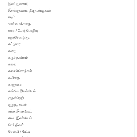
இலக்குவனார்
இலக்குவனார் திருவள்ளுவன்
ஈழம்
உண்மைக்கதை
உரை / சொற்பொழிவு
உறுதிமொழிஞர்
கட்டுரை
கதை
கருத்தரங்கம்
கலை
கலைச்சொற்கள்
கவிதை
காணுரை
காப்பிய இலக்கியம்
குறள்நெறி
குறுந்தகவல்
சங்க இலக்கியம்
சமய இலக்கியம்
செய்திகள்
செவ்வி / பேட்டி