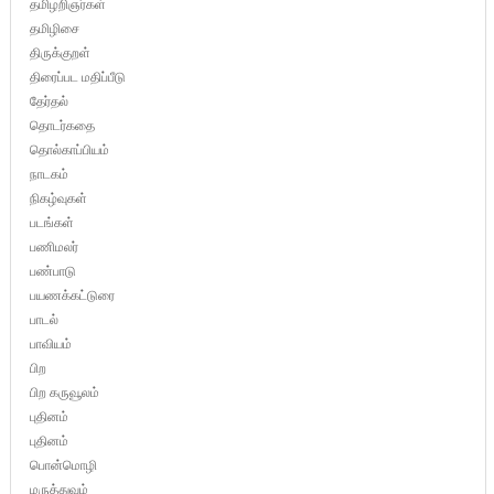
தமிழறிஞர்கள்
தமிழிசை
திருக்குறள்
திரைப்பட மதிப்பீடு
தேர்தல்
தொடர்கதை
தொல்காப்பியம்
நாடகம்
நிகழ்வுகள்
படங்கள்
பணிமலர்
பண்பாடு
பயணக்கட்டுரை
பாடல்
பாவியம்
பிற
பிற கருவூலம்
புதினம்
புதினம்
பொன்மொழி
மருத்துவம்