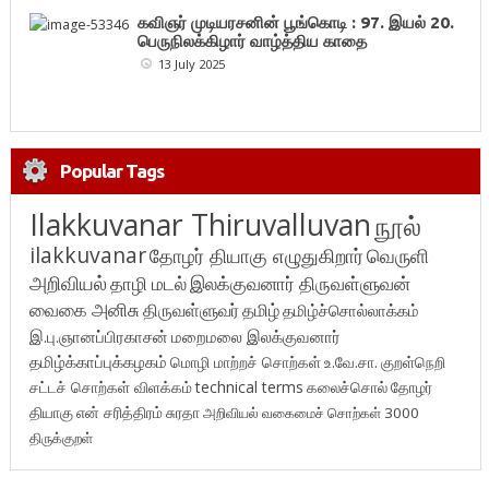
கவிஞர் முடியரசனின் பூங்கொடி : 97. இயல் 20.
பெருநிலக்கிழார் வாழ்த்திய காதை
13 July 2025
Popular Tags
Ilakkuvanar Thiruvalluvan
நூல்
ilakkuvanar
தோழர் தியாகு எழுதுகிறார்
வெருளி
அறிவியல்
தாழி மடல்
இலக்குவனார் திருவள்ளுவன்
வைகை அனிசு
திருவள்ளுவர்
தமிழ்
தமிழ்ச்சொல்லாக்கம்
இ.பு.ஞானப்பிரகாசன்
மறைமலை இலக்குவனார்
தமிழ்க்காப்புக்கழகம்
மொழி மாற்றச் சொற்கள்
உ.வே.சா.
குறள்நெறி
சட்டச் சொற்கள் விளக்கம்
technical terms
கலைச்சொல்
தோழர்
தியாகு
என் சரித்திரம்
சுரதா
அறிவியல் வகைமைச் சொற்கள் 3000
திருக்குறள்