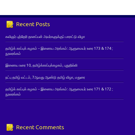
Recent Posts
கவிஞர் புத்தேரி தானப்பன் அவர்களுக்குப் பாராட்டு விழா
தமிழ்க் காப்புக் கழகம் – இணைய அரங்கம்: ஆளுமையர் உரை 173 & 174 ;
நூலரங்கம்
இணைய உரை 10, தமிழ்க்காப்புக்கழகம், புதுதில்லி
நட்பு தமிழ் வட்டம், 7ஆவது ஆண்டு தமிழ் விழா, மதுரை
தமிழ்க் காப்புக் கழகம் – இணைய அரங்கம்: ஆளுமையர் உரை 171 & 172 ;
நூலரங்கம்
Recent Comments