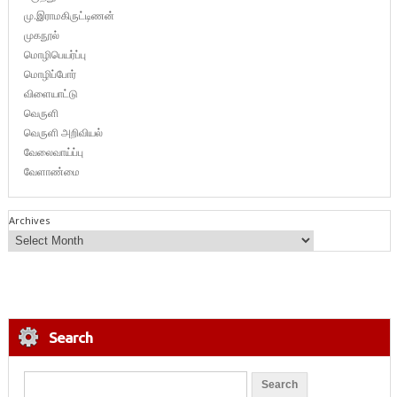
மு.இராமகிருட்டிணன்
முகநூல்
மொழிபெயர்ப்பு
மொழிப்போர்
விளையாட்டு
வெருளி
வெருளி அறிவியல்
வேலைவாய்ப்பு
வேளாண்மை
Archives
Search